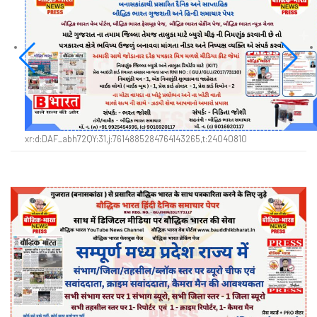
xr:d:DAF_abh72QY:31,j:7614885284764143265,t:24040810