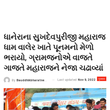
ધાનેરાના સુખદેવપુરીજી મહારાજ
ધામ વાલેર ખાતે પૂનમનો મેળો
ભરાયો, ગ્રામજનોએ વાજતે
ગાજતે મહારાજને નેજા ચઢાવ્યાં
गुजरात
Last updated
Nov 9, 2022
By
Bauddhikbharatnews@gmail.com