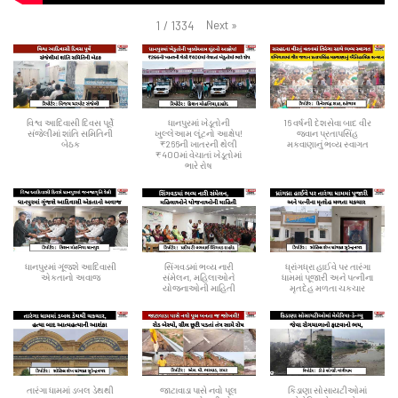
Next
»
1
/
1334
વિશ્વ આદિવાસી દિવસ પૂર્વે
ધાનપુરમાં ખેડૂતોની
16 વર્ષની દેશસેવા બાદ વીર
સંજેલીમાં શાંતિ સમિતિની
ખુલ્લેઆમ લૂંટનો આક્ષેપ!
જવાન પ્રતાપસિંહ
બેઠક
₹266ની ખાતરની થેલી
મકવાણાનું ભવ્ય સ્વાગત
₹400માં વેચાતાં ખેડૂતોમાં
ભારે રોષ
ધાનપુરમાં ગૂંજશે આદિવાસી
સિંગવડમાં ભવ્ય નારી
ધ્રાંગધ્રા હાઈવે પર તારંગા
એકતાનો અવાજ
સંમેલન, મહિલાઓને
ધામમાં પૂજારી અને પત્નીના
યોજનાઓની માહિતી
મૃતદેહ મળતા ચકચાર
તારંગા ધામમાં ડબલ ડેથથી
જાટાવાડા પાસે નવો પૂલ
કિડાણા સોસાયટીઓમાં