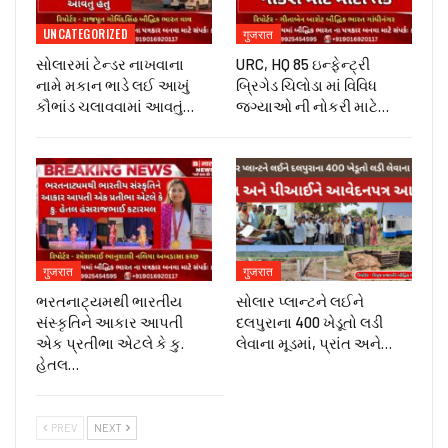
UNCATEGORIZED
गुजरात
સોલારમાં ટેન્ડર નાખવાના
URC, HQ 85 ઇન્ફેન્ટ્રી
નામે મકાન ભાડે લઈ આખું
બ્રિગેડ ચિલોડા માં વિવિધ
કૌભાંડ ચલાવવામાં આવતું…
જગ્યાઓ ની નોકરી માટે…
गुजरात
गुजरात
ભરતનાટ્યમથી ભારતીય
સોલાર પ્લાન્ટને લઈને
સંસ્કૃતિને આકાર આપતી
દલપુરાના 400 ખેડૂતો લડી
એક પ્રતીભા એટલે કે‌ કુ.
લેવાના મૂડમાં, પ્રાંત અને…
હેતલ…
PREV
NEXT