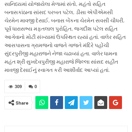
સાનિધ્યમાં યોજાયેલા મેળામાં સંતો, મહંતો સહિત
બનાસકાંઠાના સાંસદ પરબત પટેલ, ડીસા એપીએમસી
ચેરમેન માવજી દેસાઈ, બનાસ બેંકના ચેરમેન સવસી ચૌધરી,
પૂર્વ ધારાસભ્ય મફતલાલ પુરોહિત, જગદીશ પટેલ સહિત
આગેવાનો મોટી સંખ્યામાં ઉપસ્થિત રહ્યાં હતાં. વાલેર સહિત
આસપાસના ગ્રામજનો વાજતે ગાજતે મંદિરે પહોંચી
સુંદરપુરીજી મહારાજને નેજા ચઢાવ્યાં હતા. વાલેર ધામના
મહંત શ્રી સુખદેવપુરીજી મહારાજે જિલ્લા સાંસદ સહીત
માવજી દેસાઈનું સ્વાગત કરી આશીર્વાદ આપ્યાં હતાં.
309
0
Share