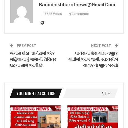
Bauddhikbharatnews@gmail.com
3725 Posts
4 Comments
PREV POST
NEXT POST
બનાસકાંઠા: ઘાનેરામાં એક
ધાનેરાના શેરા ગામ નજીક
મહિલાના હંગામાની વિચિત્ર
ગાડીમાં આગ લાગી, સદનસીબે
ઘટના સામે આવી છે.
ચાલકનો જીવ બચ્યો
YOU MIGHT ALSO LIKE
All