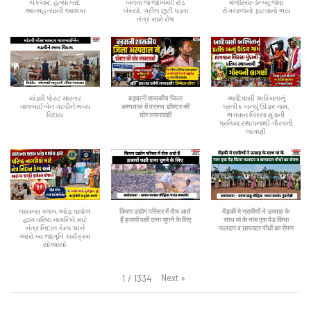
ચકચાર, હત્યા બાદ
બનતા જ જોખમી! રોડ
મેલેરિયા-ડેન્ગ્યુ જેવા
આત્મહત્યાની આશંકા
બેસ્યો, ગ્રીલ છૂટી પડતાં
રોગચાળાનો ફાટવાનો ભય
તંત્ર સામે રોષ
માંડવી પોસ્ટ માસ્તર
बड़वानी शासकीय जिला
આદિવાસી અસ્મિતાનું
વાલબાઈબેન ગઢવીને ભવ્ય
अस्पताल में पदस्थ डॉक्टर की
પ્રતીક બન્યું ઊંડાર ગામ,
વિદાય
घोर लापरवाही
ભગવાન બિરસા મુંડાની
પ્રતિમા સ્થાપનાથી ગૌરવની
લાગણી
લાયન્સ ક્લબ ઓફ વાવોલ
किरण उद्योग परिसर में रोज आते
मेंड़की मे ग्रामीणों ने उत्साह के
દ્વારા વરિષ્ઠ નાગરિકો માટે
हैं हजारों पक्षी दाना चुगने के लिए
साथ मां के नाम एक पेड़ किया
નેત્ર નિદાન કેમ્પ અને
फलदार व छायादार पौधों का रोपण
આરોગ્ય જાગૃતિ કાર્યક્રમ
યોજાયો
Next
»
1
/
1334