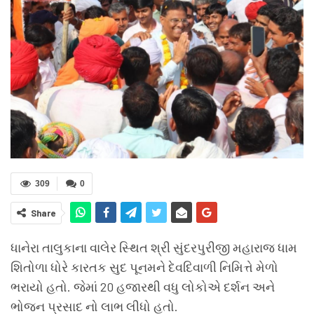
309
0
Share
ધાનેરા તાલુકાના વાલેર સ્થિત શ્રી સુંદરપુરીજી મહારાજ ધામ
શિતોળા ધોરે કારતક સુદ પૂનમને દેવદિવાળી નિમિત્તે મેળો
ભરાયો હતો. જેમાં 20 હજારથી વધુ લોકોએ દર્શન અને
ભોજન પ્રસાદ નો લાભ લીધો હતો.