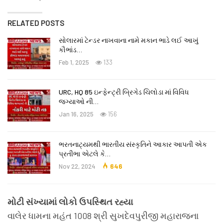
RELATED POSTS
સોલારમાં ટેન્ડર નાખવાના નામે મકાન ભાડે લઈ આખું
કૌભાંડ…
Feb 1, 2025
133
URC, HQ 85 ઇન્ફેન્ટ્રી બ્રિગેડ ચિલોડા માં વિવિધ
જગ્યાઓ ની…
Jan 16, 2025
156
ભરતનાટ્યમથી ભારતીય સંસ્કૃતિને આકાર આપતી એક
પ્રતીભા એટલે કે‌…
Nov 22, 2024
646
મોટી સંખ્યામાં લોકો ઉપસ્થિત રહ્યા
વાલેર ધામના મહંત 1008 શ્રી સુખદેવપુરીજી મહારાજના