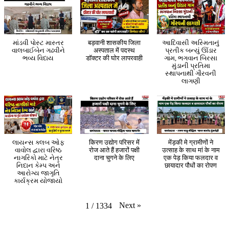
માંડવી પોસ્ટ માસ્તર
बड़वानी शासकीय जिला
આદિવાસી અસ્મિતાનું
વાલબાઈબેન ગઢવીને
अस्पताल में पदस्थ
પ્રતીક બન્યું ઊંડાર
ભવ્ય વિદાય
डॉक्टर की घोर लापरवाही
ગામ, ભગવાન બિરસા
મુંડાની પ્રતિમા
સ્થાપનાથી ગૌરવની
લાગણી
લાયન્સ ક્લબ ઓફ
किरण उद्योग परिसर में
मेंड़की मे ग्रामीणों ने
વાવોલ દ્વારા વરિષ્ઠ
रोज आते हैं हजारों पक्षी
उत्साह के साथ मां के नाम
નાગરિકો માટે નેત્ર
दाना चुगने के लिए
एक पेड़ किया फलदार व
નિદાન કેમ્પ અને
छायादार पौधों का रोपण
આરોગ્ય જાગૃતિ
કાર્યક્રમ યોજાયો
Next
»
1
/
1334