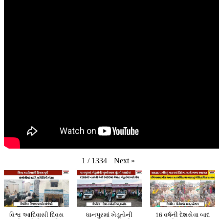
Next
»
1
/
1334
વિશ્વ આદિવાસી દિવસ
ધાનપુરમાં ખેડૂતોની
16 વર્ષની દેશસેવા બાદ