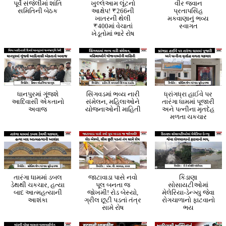
પૂર્વે સંજેલીમાં શાંતિ
ખુલ્લેઆમ લૂંટનો
વીર જવાન
સમિતિની બેઠક
આક્ષેપ! ₹266ની
પ્રતાપસિંહ
ખાતરની થેલી
મકવાણાનું ભવ્ય
₹400માં વેચાતાં
સ્વાગત
ખેડૂતોમાં ભારે રોષ
ધાનપુરમાં ગૂંજશે
સિંગવડમાં ભવ્ય નારી
ધ્રાંગધ્રા હાઈવે પર
આદિવાસી એકતાનો
સંમેલન, મહિલાઓને
તારંગા ધામમાં પૂજારી
અવાજ
યોજનાઓની માહિતી
અને પત્નીના મૃતદેહ
મળતા ચકચાર
તારંગા ધામમાં ડબલ
જાટાવાડા પાસે નવો
કિડાણા
ડેથથી ચકચાર, હત્યા
પૂલ બનતા જ
સોસાયટીઓમાં
બાદ આત્મહત્યાની
જોખમી! રોડ બેસ્યો,
મેલેરિયા-ડેન્ગ્યુ જેવા
આશંકા
ગ્રીલ છૂટી પડતાં તંત્ર
રોગચાળાનો ફાટવાનો
સામે રોષ
ભય