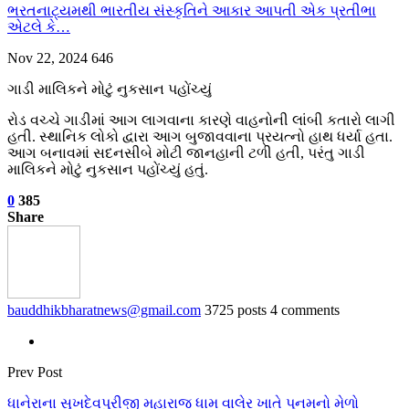
ભરતનાટ્યમથી ભારતીય સંસ્કૃતિને આકાર આપતી એક પ્રતીભા
એટલે કે‌…
Nov 22, 2024
646
ગાડી માલિકને મોટું નુકસાન પહોંચ્યું
રોડ વચ્ચે ગાડીમાં આગ લાગવાના કારણે વાહનોની લાંબી કતારો લાગી
હતી. સ્થાનિક લોકો દ્વારા આગ બુજાવવાના પ્રયત્નો હાથ ધર્યા હતા.
આગ બનાવમાં સદનસીબે મોટી જાનહાની ટળી હતી, પરંતુ ગાડી
માલિકને મોટું નુકસાન પહોંચ્યું હતું.
0
385
Share
bauddhikbharatnews@gmail.com
3725 posts
4 comments
Prev Post
ધાનેરાના સુખદેવપુરીજી મહારાજ ધામ વાલેર ખાતે પૂનમનો મેળો