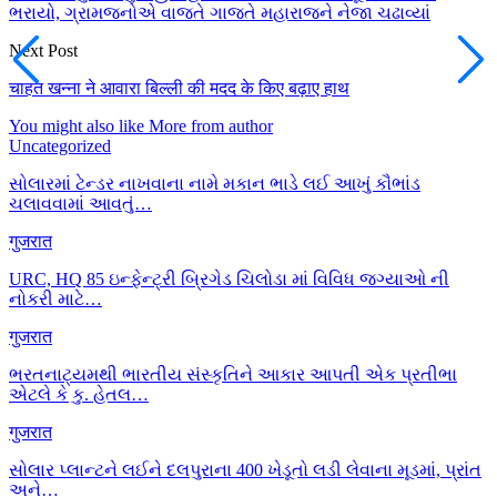
ભરાયો, ગ્રામજનોએ વાજતે ગાજતે મહારાજને નેજા ચઢાવ્યાં
Next Post
चाहत खन्ना ने आवारा बिल्ली की मदद के किए बढ़ाए हाथ
You might also like
More from author
Uncategorized
સોલારમાં ટેન્ડર નાખવાના નામે મકાન ભાડે લઈ આખું કૌભાંડ
ચલાવવામાં આવતું…
गुजरात
URC, HQ 85 ઇન્ફેન્ટ્રી બ્રિગેડ ચિલોડા માં વિવિધ જગ્યાઓ ની
નોકરી માટે…
गुजरात
ભરતનાટ્યમથી ભારતીય સંસ્કૃતિને આકાર આપતી એક પ્રતીભા
એટલે કે‌ કુ. હેતલ…
गुजरात
સોલાર પ્લાન્ટને લઈને દલપુરાના 400 ખેડૂતો લડી લેવાના મૂડમાં, પ્રાંત
અને…