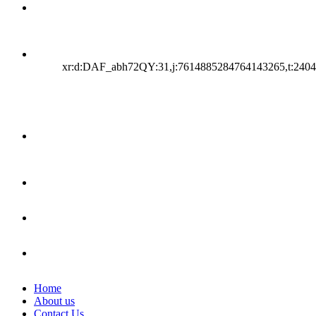
xr:d:DAF_abh72QY:31,j:7614885284764143265,t:240
Home
About us
Contact Us