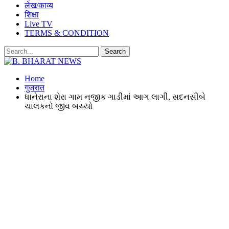
लेख/काव्य
शिक्षा
Live TV
TERMS & CONDITION
Home
गुजरात
ધાનેરાના શેરા ગામ નજીક ગાડીમાં આગ લાગી, સદનસીબે
ચાલકનો જીવ બચ્યો