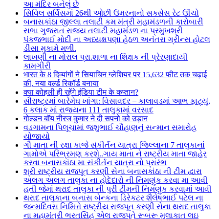
આ મંદિર બનેલું છે
સિવિલ સર્વિસમાં 26થી ઓછી ઉંમરનાનો સક્સેસ રેટ ઊંચો
બનાસકાંઠા જીલ્લા તલાટી કમ મંત્રી મહામંડળની કારોબારી
સભા ગુજરાત રાજ્ય તલાટી મહામંડળ ના પ્રમુખશ્રી
પંકજભાઈ મોદી ના અધ્યક્ષપણા હેઠળ અનંતરા ગ્રીન્સ હોટલ
ડીસા મુકામે મળી.
લાખણી ના મોરાલ પ્રા.શાળા ના શિક્ષક ની પ્રેરણાદાયી
કામગીરી
भारत के 8 दिव्यांगों ने सियाचिन ग्लेशियर पर 15,632 फीट तक चढ़ाई
की, नया वर्ल्ड रिकॉर्ड बनाया
क्या कोहली ही रहेंगे इंडिया टीम के कप्तान?
સૌરાષ્ટ્રમાં બારેમેઘ ખાંગા: વિસાવદર – કાલાવડમાં આભ ફાટ્યું,
6 કલાક માં રાજ્યના 111 તાલુકામાં વરસાદ
गोल्डन बॉय नीरज कुमार ने दी सपनो को उड़ान
વડગામના પિલૂચામાં જશુભાઈ ચૌહાણનું સન્માન સમારોહ
યોજાયો
ગૌ માતા ની રક્ષા કાજે સંકીર્તન યાત્રા જિલ્લાના 7 તાલુકાનાં
ગામોએ પરિભ્રમણ કરશે..ગાય માતા ને રાષ્ટ્રીય માતા જાહેર
કરવા બનાસકાંઠા મા સંકીર્તન યાત્રા નો પ્રારંભ
શ્રી રાષ્ટ્રીય રાજપૂત કરણી સેના બનાસકાંઠા ની ટીમ દ્વારા
અલગ અલગ તાલુકા ના હોદેદારો ની નિમણુંક કરવા મા આવી
હતી જેમાં થરાદ તાલુકા ની પુરી ટીમની નિમણુંક કરવામાં આવી
થરાદ તાલુકાના બનાસ બેન્કના ડિરેકટર શૈલેષભાઈ પટેલ ના
જન્મદિવસ નિમિત્તે રાષ્ટ્રીય રાજપૂત કરણી સેના થરાદ તાલુકા
ના મહામંત્રી ભરતસિંહ એલ રાજપૂતે રૂબરૂ મુલાકાત લઇ