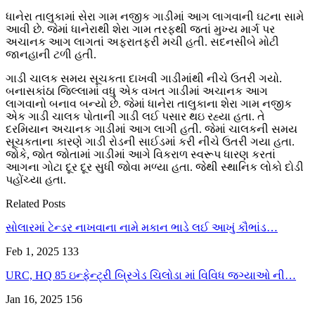
ધાનેરા તાલુકામાં સેરા ગામ નજીક ગાડીમાં આગ લાગવાની ઘટના સામે
આવી છે. જેમાં ધાનેરાથી શેરા ગામ તરફથી જતાં મુખ્ય માર્ગ પર
અચાનક આગ લાગતાં અફરાતફરી મચી હતી. સદનસીબે મોટી
જાનહાની ટળી હતી.
ગાડી ચાલક સમય સૂચકતા દાખવી ગાડીમાંથી નીચે ઉતરી ગયો.
બનાસકાંઠા જિલ્લામાં વધુ એક વખત ગાડીમાં અચાનક આગ
લાગવાનો બનાવ બન્યો છે. જેમાં ધાનેરા તાલુકાના શેરા ગામ નજીક
એક ગાડી ચાલક પોતાની ગાડી લઈ પસાર થઇ રહ્યા હતા. તે
દરમિયાન અચાનક ગાડીમાં આગ લાગી હતી. જેમાં ચાલકની સમય
સૂચકતાના કારણે ગાડી રોડની સાઈડમાં કરી નીચે ઉતરી ગયા હતા.
જોકે, જોત જોતામાં ગાડીમાં આગે વિકરાળ સ્વરૂપ ધારણ કરતાં
આગના ગોટા દૂર દૂર સુધી જોવા મળ્યા હતા. જેથી સ્થાનિક લોકો દોડી
પહોંચ્યા હતા.
Related Posts
સોલારમાં ટેન્ડર નાખવાના નામે મકાન ભાડે લઈ આખું કૌભાંડ…
Feb 1, 2025
133
URC, HQ 85 ઇન્ફેન્ટ્રી બ્રિગેડ ચિલોડા માં વિવિધ જગ્યાઓ ની…
Jan 16, 2025
156