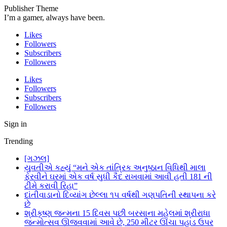
Publisher Theme
I’m a gamer, always have been.
Likes
Followers
Subscribers
Followers
Likes
Followers
Subscribers
Followers
Sign in
Trending
[ગઝલ]
યુવતીએ કહ્યું “મને એક તાંત્રિક અનુષ્ઠાન વિધિથી માલા
ફેરવીને ઘરમાં એક વર્ષ સુધી કૈદ રાખવામાં આવી હતી 181 ની
ટીમે કરાવી રિહા”
દાંતીવાડાનો દિવ્યાંગ છેલ્લા ૧૫ વર્ષથી ગણપતિની સ્થાપના કરે
છે
શ્રીકૃષ્ણ જન્મના 15 દિવસ પછી બરસાના મહેલમાં શ્રીરાધા
જન્મોત્સવ ઊજવવામાં આવે છે, 250 મીટર ઊંચા પહાડ ઉપર