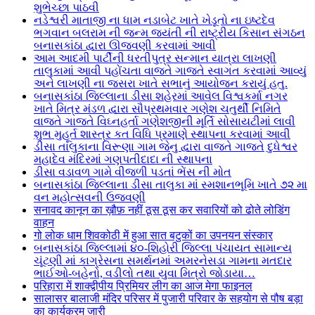
શુભેચ્છા પાઠવી
નડેશ્વરી માતાજી ના ધામ નડાબેટ ખાતે ખેડૂતો ના ઇષ્ટદેવ
ભગવાન બલરામ ની જન્મ જયંતી ની રાષ્ટ્રીય કિસાન સંગઠન
બનાસકાંઠા દ્વારા ઊજવણી કરવામાં આવી
આમ આદમી પાર્ટીની ધરતીપુત્ર સન્માન યાત્રા લાખણી
તાલુકામાં આવી પહોંચતા વાજતે ગાજતે સ્વાગત કરવામાં આવ્યું
અને લાખણી ના જસરા ખાતે સભાનું આયોજન કરાયું હતુ.
બનાસકાંઠા જિલ્લાના ડીસા શહેરમાં આવેલ વિશ્વકર્મા નગર
ખાતે મિત્ર મંડળ દ્વારા સૌપ્રથમવાર ગણેશ ચતુર્થી નિમિતે
વાજતે ગાજતે વિઘ્નહર્તા ગણેશજીની મૂર્તિ સોસાયટીમાં લાવી
શુભ મુહૂર્ત શાસ્ત્ર કત વિધિ પ્રમાણે સ્થાપના કરવામાં આવી
ડીસા તાલુકાના વિરૂણા ગામ જેનુ દ્વારા વાજતે ગાજતે દુધેશ્વર
મહાદેવ મંદિરમાં ગણપતીદાદા ની સ્થાપના
ડીસા વડાવળ ગામે વીજળી પડતાં ભેંસ ની મોત
બનાસકાંઠા જિલ્લાના ડીસા તાલુકા માં સ્મશાનભૂમિ ખાતે ૭૨ મા
વન મહોત્સવની ઉજવણી
सनावद कानून का ख़ौफ़ नहीं ठूस ठूस कर सवारियों को ढोते लोडिंग
वाहन
गो लोक धाम शिवकोठी में हुआ सात बटुकों का उपनयन संस्कार
બનાસકાંઠા જિલ્લામાં ૪૦-શિહોરી જિલ્લા પંચાયત સામાન્ય
ચૂંટણી માં કાગ્રેસના સમર્થનમાં અમરનેસડા ગામના મતદાર
ભાઈઓ-બહેનો, વડીલો તથા યુવા મિત્રો જોડાયા…
परिहारा में शाक्द्वीपीय प्रिमियर लीग का आज मेगा फाइनल
सालासर बालाजी मंदिर परिसर में पुजारी परिवार के सहयोग से पौष बड़ा
का कार्यक्रम जारी