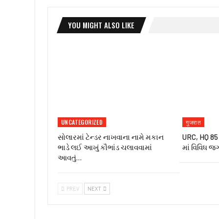
YOU MIGHT ALSO LIKE
UNCATEGORIZED
गुजरात
સોલારમાં ટેન્ડર નાખવાના નામે મકાન
URC, HQ 85 ઇ
ભાડે લઈ આખું કૌભાંડ ચલાવવામાં
માં વિવિધ જ
આવતું…
PREV
NEXT