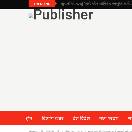
TRENDING
होम
दिव्यांग खबर
देश विदेश
मध्य प्रदेश
र
Home
गुजरात
ધાનેરા ના વાસડા ગામમાં પાણી નિકાલ માટે રસ્તો તોડત