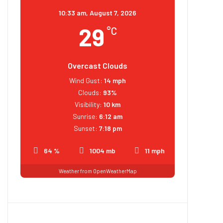
10:33 am,
August 7, 2026
29
°C
Overcast Clouds
Wind Gust:
14 mph
Clouds:
93%
Visibility:
10 km
Sunrise:
6:12 am
Sunset:
7:18 pm
64 %
1004 mb
11 mph
Weather from OpenWeatherMap