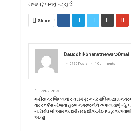
મજબૂર બનવું પડ્યું છે.
Share
Bauddhikbharatnews@gmail
3725 Posts
4 Comments
PREV POST
મહીસાગર જિલ્લાના સંતરામપુર નગરપાલિકા દ્વારા નગરમ
વોટર વર્કસ યોજના હેઠળ નગરજનોને અપાતા ડોળું ગંદુ પ
ના વિરોધ માં આમ આદમી તરફથી આવેદનપત્ર આપવામા
આવ્યું