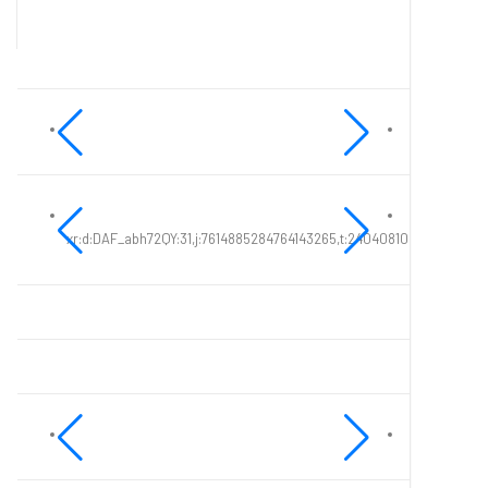
xr:d:DAF_abh72QY:31,j:7614885284764143265,t:24040810