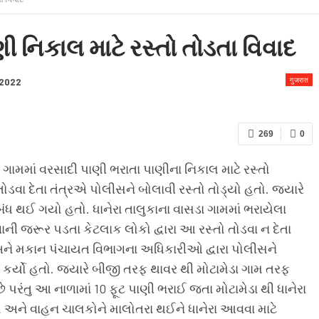
ણી નિકાલ માટે રસ્તો તોડતા વિવાદ
गुजरात
 2022
269
0
 ગામમાં વરસાદી પાણી ભરાતા પાણીના નિકાલ માટે રસ્તો
ોડવા દેતા તંત્રએ પોલીસને બોલાવી રસ્તો તોડ્યો હતો. જ્યારે
ો બંધ થઈ ગયો હતો. ધાનેરા તાલુકાના વાસડા ગામમાં ભરાયેલા
ાની જરૂર પડતા કેટલાક લોકો દ્વારા આ રસ્તો તોડવા ન દેતા
અને મકાન પંચાયત વિભાગના અધિકારીઓ દ્વારા પોલીસને
કર્યો હતો. જ્યારે બીજી તરફ થાવર થી મોટામેડા ગામ તરફ
 છે પરંતુ આ નાળામાં 10 ફૂટ પાણી ભરાઈ જતા મોટામેડા થી ધાનેરા
ો અને વાહન ચાલકોને માલોતરા થઈને ધાનેરા આવવા માટે