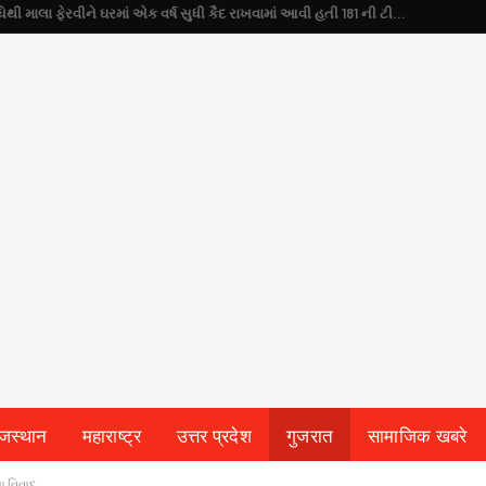
યુવતીએ કહ્યું “મને એક તાંત્રિક અનુષ્ઠાન વિધિથી માલા ફેરવીને ઘરમાં એક વર્ષ સુધી કૈદ રાખવામાં આવી હતી 181 ની ટીમે કરાવી રિહા”
ाजस्थान
महाराष्ट्र
उत्तर प्रदेश
गुजरात
सामाजिक खबरे
ા વિવાદ