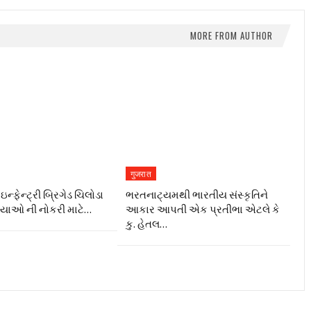
MORE FROM AUTHOR
गुजरात
ન્ફેન્ટ્રી બ્રિગેડ ચિલોડા
ભરતનાટ્યમથી ભારતીય સંસ્કૃતિને
ગ્યાઓ ની નોકરી માટે…
આકાર આપતી એક પ્રતીભા એટલે કે‌
કુ. હેતલ…