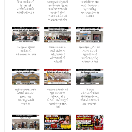
વિશ્વ આદિવાસી
ધાનપુરમાં ખેડૂતોની
16 વર્ષની દેશસેવા
દિવસ પૂર્વે
ખુલ્લેઆમ લૂંટનો
બાદ વીર જવાન
સંજેલીમાં શાંતિ
આક્ષેપ! ₹266ની
પ્રતાપસિંહ
સમિતિની બેઠક
ખાતરની થેલી
મકવાણાનું ભવ્ય
₹400માં વેચાતાં
સ્વાગત
ખેડૂતોમાં ભારે રોષ
ધાનપુરમાં ગૂંજશે
સિંગવડમાં ભવ્ય
ધ્રાંગધ્રા હાઈવે પર
આદિવાસી
નારી સંમેલન,
તારંગા ધામમાં
એકતાનો અવાજ
મહિલાઓને
પૂજારી અને
યોજનાઓની
પત્નીના મૃતદેહ
માહિતી
મળતા ચકચાર
તારંગા ધામમાં ડબલ
જાટાવાડા પાસે નવો
કિડાણા
ડેથથી ચકચાર,
પૂલ બનતા જ
સોસાયટીઓમાં
હત્યા બાદ
જોખમી! રોડ
મેલેરિયા-ડેન્ગ્યુ
આત્મહત્યાની
બેસ્યો, ગ્રીલ છૂટી
જેવા રોગચાળાનો
આશંકા
પડતાં તંત્ર સામે
ફાટવાનો ભય
રોષ