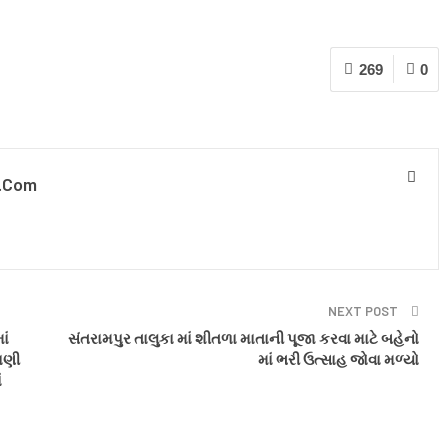
269
0
.com
NEXT POST
ાં
સંતરામપુર તાલુકા માં શીતળા માતાની પૂજા કરવા માટે બહેનો
ાણી
માં ભરી ઉત્સાહ જોવા મળ્યો
ં