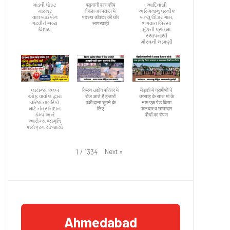
માંડવી પોસ્ટ
बड़वानी शासकीय
આદિવાસી
માસ્તર
जिला अस्पताल में
અસ્મિતાનું પ્રતીક
વાલબાઈબેન
पदस्थ डॉक्टर की घोर
બન્યું ઊંડાર ગામ,
ગઢવીને ભવ્ય
लापरवाही
ભગવાન બિરસા
વિદાય
મુંડાની પ્રતિમા
સ્થાપનાથી
ગૌરવની લાગણી
લાયન્સ ક્લબ
किरण उद्योग परिसर में
मेंड़की मे ग्रामीणों ने
ઓફ વાવોલ દ્વારા
रोज आते हैं हजारों
उत्साह के साथ मां के
વરિષ્ઠ નાગરિકો
पक्षी दाना चुगने के
नाम एक पेड़ किया
માટે નેત્ર નિદાન
लिए
फलदार व छायादार
કેમ્પ અને
पौधों का रोपण
આરોગ્ય જાગૃતિ
કાર્યક્રમ યોજાયો
Next
»
1
/
1334
Ahmedabad