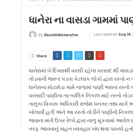
ધાનેરા ના વાસડા ગામમાં પા
Last updated
Aug 18,
By
Bauddhikbharatnews@gmail.com
Share
ધાનેરામાં બે દિવસથી વરસી રહેલા વરસાદ થી વાસડા
તોડવાની જરૂર પડતા કેટલાક લોકો દ્વારા રસ્તો ન ત
ધાનેરાના મોટામેડા ગામે નાળામાં પાણી ભરાતા રસ્ત
વરસાદી પાણીના તાત્કાલિક નિકાલ માટે રસ્તો તોડવ
તાલુકા વિકાસ અધિકારી રાજેશ ધનગર તથા માર્ગ 
બોલાવી હતી અને આ રસ્તો તોડીને પાણીનો નિકાલ 
જવાના માર્ગ ઉપર રેલ્વે દ્વારા નાળુ મૂકવામાં આવેલ
તરફ આવવાનું વાહન વ્યવહાર બંધ થવા પામ્યો હત