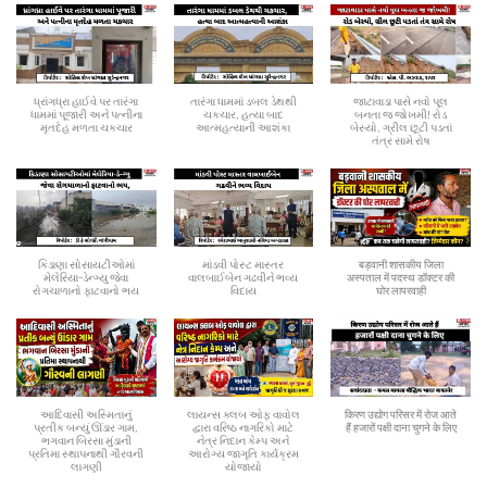
ધ્રાંગધ્રા હાઈવે પર તારંગા
તારંગા ધામમાં ડબલ ડેથથી
જાટાવાડા પાસે નવો પૂલ
ધામમાં પૂજારી અને પત્નીના
ચકચાર, હત્યા બાદ
બનતા જ જોખમી! રોડ
મૃતદેહ મળતા ચકચાર
આત્મહત્યાની આશંકા
બેસ્યો, ગ્રીલ છૂટી પડતાં
તંત્ર સામે રોષ
કિડાણા સોસાયટીઓમાં
માંડવી પોસ્ટ માસ્તર
बड़वानी शासकीय जिला
મેલેરિયા-ડેન્ગ્યુ જેવા
વાલબાઈબેન ગઢવીને ભવ્ય
अस्पताल में पदस्थ डॉक्टर की
રોગચાળાનો ફાટવાનો ભય
વિદાય
घोर लापरवाही
આદિવાસી અસ્મિતાનું
લાયન્સ ક્લબ ઓફ વાવોલ
किरण उद्योग परिसर में रोज आते
પ્રતીક બન્યું ઊંડાર ગામ,
દ્વારા વરિષ્ઠ નાગરિકો માટે
हैं हजारों पक्षी दाना चुगने के लिए
ભગવાન બિરસા મુંડાની
નેત્ર નિદાન કેમ્પ અને
પ્રતિમા સ્થાપનાથી ગૌરવની
આરોગ્ય જાગૃતિ કાર્યક્રમ
લાગણી
યોજાયો