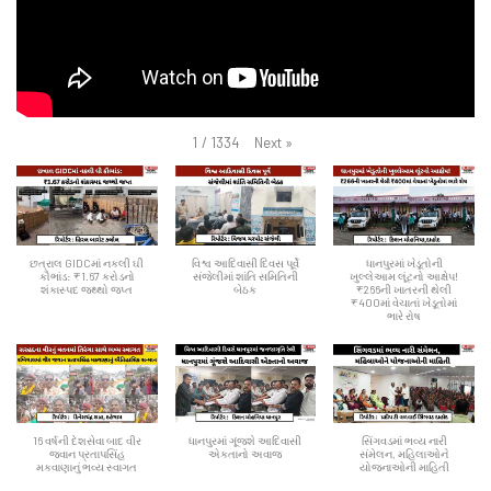
Next
»
1
/
1334
છત્રાલ GIDCમાં નકલી ઘી
વિશ્વ આદિવાસી દિવસ પૂર્વે
ધાનપુરમાં ખેડૂતોની
કૌભાંડ: ₹1.67 કરોડનો
સંજેલીમાં શાંતિ સમિતિની
ખુલ્લેઆમ લૂંટનો આક્ષેપ!
શંકાસ્પદ જથ્થો જપ્ત
બેઠક
₹266ની ખાતરની થેલી
₹400માં વેચાતાં ખેડૂતોમાં
ભારે રોષ
16 વર્ષની દેશસેવા બાદ વીર
ધાનપુરમાં ગૂંજશે આદિવાસી
સિંગવડમાં ભવ્ય નારી
જવાન પ્રતાપસિંહ
એકતાનો અવાજ
સંમેલન, મહિલાઓને
મકવાણાનું ભવ્ય સ્વાગત
યોજનાઓની માહિતી