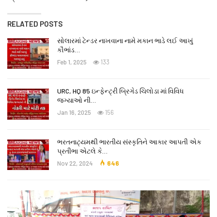
RELATED POSTS
સોલારમાં ટેન્ડર નાખવાના નામે મકાન ભાડે લઈ આખું
કૌભાંડ…
Feb 1, 2025
133
URC, HQ 85 ઇન્ફેન્ટ્રી બ્રિગેડ ચિલોડા માં વિવિધ
જગ્યાઓ ની…
Jan 16, 2025
156
ભરતનાટ્યમથી ભારતીય સંસ્કૃતિને આકાર આપતી એક
પ્રતીભા એટલે કે‌…
Nov 22, 2024
646