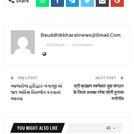
Share
Bauddhikbharatnews@gmail.com
3725 Posts
4 Comments
PREV POST
NEXT POST
આજરોજ હરિદ્વાર ગંગાજી માં
श्री ब्राह्मण स्वर्णकार युवा संगठन
૧૪૧ અસ્થિ વિસર્જન કરવામાં
के जिला अध्यक्ष रमेश सोनी पुनासा
આવ્યા
मनोनीत
YOU MIGHT ALSO LIKE
All