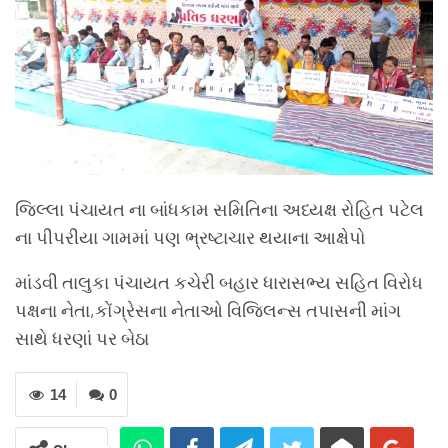
જિલ્લા પંચાયત ના બાંધકામ સમિતિના અધ્યક્ષ રોહિત પટેલ
ના પીપરીયા ગામમાં પણ ભ્રષ્ટાચાર થયાના આક્ષેપો
માંડવી તાલુકા પંચાયત કચેરી બહાર ધારાસભ્ય સહિત વિરોધ
પક્ષના નેતા,કોંગ્રેસના નેતાઓ વિજિલન્સ તપાસની માંગ
સાથે ધરણાં પર બેઠા
14
0