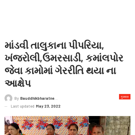
માંડવી તાલુકાના પીપરિયા,
ખંજરોલી,ઉમરસાડી, કમાંલપોર
જેવા કામોમાં ગેરરીતિ થયા ના
આક્ષેપ
गुजरात
By
Bauddhikbharatnews@gmail.com
Last updated
May 23, 2022