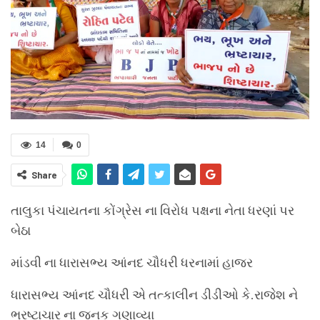
14
0
Share
તાલુકા પંચાયતના કોંગ્રેસ ના વિરોધ પક્ષના નેતા ધરણાં પર
બેઠા
માંડવી ના ધારાસભ્ય આંનદ ચૌધરી ધરનામાં હાજર
ધારાસભ્ય આંનદ ચૌધરી એ તત્કાલીન ડીડીઓ કે.રાજેશ ને
ભ્રષ્ટાચાર ના જનક ગણાવ્યા