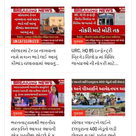
UNCATEGORIZED
गुजरात
સોલારમાં ટેન્ડર નાખવાના
URC, HQ 85 ઇન્ફેન્ટ્રી
નામે મકાન ભાડે લઈ આખું
બ્રિગેડ ચિલોડા માં વિવિધ
કૌભાંડ ચલાવવામાં આવતું…
જગ્યાઓ ની નોકરી માટે…
गुजरात
गुजरात
ભરતનાટ્યમથી ભારતીય
સોલાર પ્લાન્ટને લઈને
સંસ્કૃતિને આકાર આપતી
દલપુરાના 400 ખેડૂતો લડી
એક પ્રતીભા એટલે કે‌ કુ.
લેવાના મૂડમાં, પ્રાંત અને…