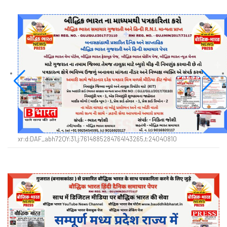
xr:d:DAF_abh72QY:31,j:7614885284764143265,t:24040810