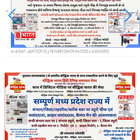
xr:d:DAF_abh72QY:31,j:7614885284764143265,t:24040810