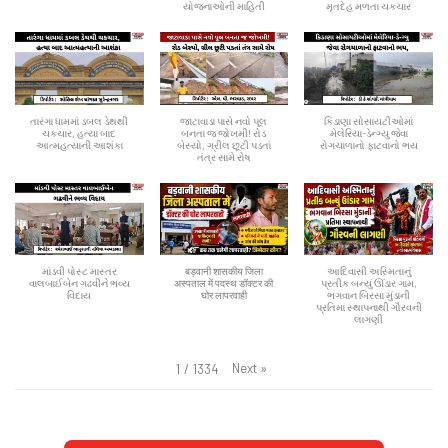
યોજનાઓની માહિતી
મૃતદેહ મળતા ચકચાર
તારંગા ધામમાં ડબલ ડેથથી
જાટાવાડા પાસે નવો પૂલ
કિડાણા સોસાયટીઓમાં
ચકચાર, હત્યા બાદ
બનતા જ જોખમી! રોડ
મેલેરિયા-ડેન્ગ્યુ જેવા
આત્મહત્યાની આશંકા
બેસ્યો, ગ્રીલ છૂટી પડતાં
રોગચાળાનો ફાટવાનો ભય
તંત્ર સામે રોષ
માંડવી પોસ્ટ માસ્તર
बड़वानी शासकीय जिला
આદિવાસી અસ્મિતાનું
વાલબાઈબેન ગઢવીને ભવ્ય
अस्पताल में पदस्थ डॉक्टर की
પ્રતીક બન્યું ઊંડાર ગામ,
વિદાય
घोर लापरवाही
ભગવાન બિરસા મુંડાની
પ્રતિમા સ્થાપનાથી ગૌરવની
લાગણી
Next
»
1
/
1334