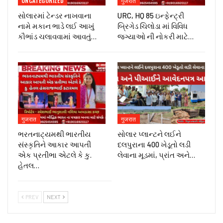
UNCATEGORIZED
गुजरात
સોલારમાં ટેન્ડર નાખવાના
URC, HQ 85 ઇન્ફેન્ટ્રી
નામે મકાન ભાડે લઈ આખું
બ્રિગેડ ચિલોડા માં વિવિધ
કૌભાંડ ચલાવવામાં આવતું…
જગ્યાઓ ની નોકરી માટે…
गुजरात
गुजरात
ભરતનાટ્યમથી ભારતીય
સોલાર પ્લાન્ટને લઈને
સંસ્કૃતિને આકાર આપતી
દલપુરાના 400 ખેડૂતો લડી
એક પ્રતીભા એટલે કે‌ કુ.
લેવાના મૂડમાં, પ્રાંત અને…
હેતલ…
PREV
NEXT