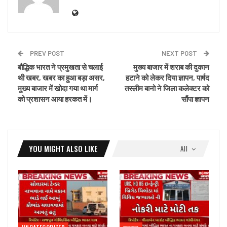
PREV POST
NEXT POST
बौद्धिक भारत ने प्रमुखता से चलाई
मुख्य बाजार में शराब की दुकान
थी खबर, खबर का हुआ बड़ा असर,
हटाने को लेकर दिया ज्ञापन, पार्षद
मुख्य बाजार में खोदा गया था मार्ग
तस्लीम बानो ने जिला कलेक्टर को
को प्रशासन आया हरकत में।
सौंपा ज्ञापन
YOU MIGHT ALSO LIKE
All