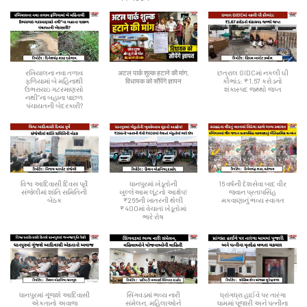
રખિયાલના નવા તળાવ
अटल पार्क शुल्क हटाने की मांग,
છત્રાલ GIDCમાં નકલી ઘી
ફળિયામાં બે મહિનાથી
विधायक को सौंपेंगे ज्ञापन
કૌભાંડ: ₹1.67 કરોડનો
ઉભરાયઇ ગટરમાણસો
શંકાસ્પદ જથ્થો જપ્ત
નથી”ના બહાના પાછળ
પંચાયતની બેદરકારી?
વિશ્વ આદિવાસી દિવસ પૂર્વે
ધાનપુરમાં ખેડૂતોની
16 વર્ષની દેશસેવા બાદ વીર
સંજેલીમાં શાંતિ સમિતિની
ખુલ્લેઆમ લૂંટનો આક્ષેપ!
જવાન પ્રતાપસિંહ
બેઠક
₹266ની ખાતરની થેલી
મકવાણાનું ભવ્ય સ્વાગત
₹400માં વેચાતાં ખેડૂતોમાં
ભારે રોષ
ધાનપુરમાં ગૂંજશે આદિવાસી
સિંગવડમાં ભવ્ય નારી
ધ્રાંગધ્રા હાઈવે પર તારંગા
એકતાનો અવાજ
સંમેલન, મહિલાઓને
ધામમાં પૂજારી અને પત્નીના