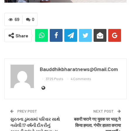
69
0
Share
Bauddhikbharatnews@gmail.com
3725 Posts
4 Comments
PREV POST
NEXT POST
સુરતના ડુમસમાં પરિવાર સાથે
बकरी चराने गए युवक पर भालू ने
ગયેલી 17 વર્ષની દીકરીનું
किया हमला, गंभीर हालत कराया