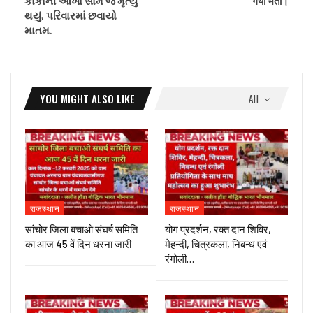
કાકાની આંખો સામે જ મૃત્યુ
गया भर्ती।
થયું, પરિવારમાં છવાયો
માતમ.
YOU MIGHT ALSO LIKE
All
राजस्थान
राजस्थान
सांचोर जिला बचाओ संघर्ष समिति
योग प्रदर्शन, रक्त दान शिविर,
का आज 45 वें दिन धरना जारी
मेहन्दी, चित्रकला, निबन्ध एवं
रंगोली…