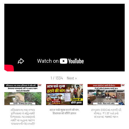
Next
»
1
/
1334
રખિયાલના નવા તળાવ
अटल पार्क शुल्क हटाने की मांग,
છત્રાલ GIDCમાં નકલી ઘી
ફળિયામાં બે મહિનાથી
विधायक को सौंपेंगे ज्ञापन
કૌભાંડ: ₹1.67 કરોડનો
ઉભરાયઇ ગટરમાણસો
શંકાસ્પદ જથ્થો જપ્ત
નથી”ના બહાના પાછળ
પંચાયતની બેદરકારી?