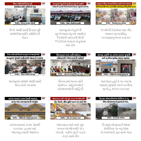
વિશ્વ આદિવાસી દિવસ પૂર્વે
ધાનપુરમાં ખેડૂતોની
16 વર્ષની દેશસેવા બાદ વીર
સંજેલીમાં શાંતિ સમિતિની
ખુલ્લેઆમ લૂંટનો આક્ષેપ!
જવાન પ્રતાપસિંહ
બેઠક
₹266ની ખાતરની થેલી
મકવાણાનું ભવ્ય સ્વાગત
₹400માં વેચાતાં ખેડૂતોમાં
ભારે રોષ
ધાનપુરમાં ગૂંજશે આદિવાસી
સિંગવડમાં ભવ્ય નારી
ધ્રાંગધ્રા હાઈવે પર તારંગા
એકતાનો અવાજ
સંમેલન, મહિલાઓને
ધામમાં પૂજારી અને પત્નીના
યોજનાઓની માહિતી
મૃતદેહ મળતા ચકચાર
તારંગા ધામમાં ડબલ ડેથથી
જાટાવાડા પાસે નવો પૂલ
કિડાણા સોસાયટીઓમાં
ચકચાર, હત્યા બાદ
બનતા જ જોખમી! રોડ
મેલેરિયા-ડેન્ગ્યુ જેવા
આત્મહત્યાની આશંકા
બેસ્યો, ગ્રીલ છૂટી પડતાં
રોગચાળાનો ફાટવાનો ભય
તંત્ર સામે રોષ