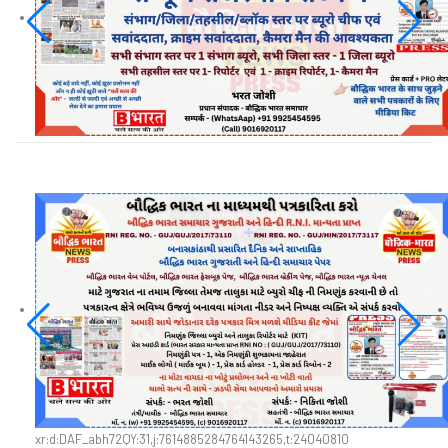
xr:d:DAF_abh72QY:31,j:7614885284764143265,t:24040810