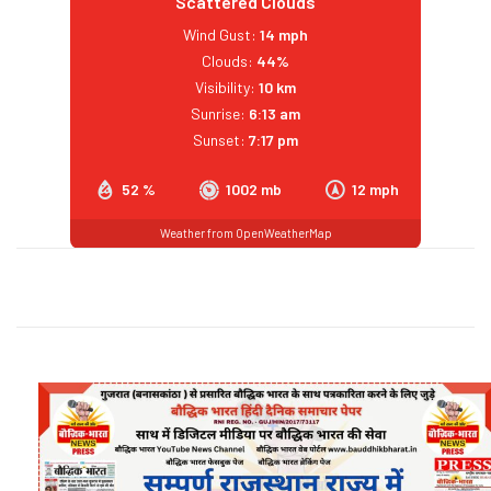
Scattered Clouds
Wind Gust:
14 mph
Clouds:
44%
Visibility:
10 km
Sunrise:
6:13 am
Sunset:
7:17 pm
52 %
1002 mb
12 mph
Weather from OpenWeatherMap