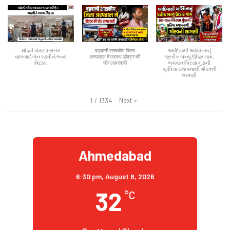
માંડવી પોસ્ટ માસ્તર
बड़वानी शासकीय जिला
આદિવાસી અસ્મિતાનું
વાલબાઈબેન ગઢવીને ભવ્ય
अस्पताल में पदस्थ डॉक्टर की
પ્રતીક બન્યું ઊંડાર ગામ,
વિદાય
घोर लापरवाही
ભગવાન બિરસા મુંડાની
પ્રતિમા સ્થાપનાથી ગૌરવની
લાગણી
Next
»
1
/
1334
Ahmedabad
6:30 pm,
August 8, 2026
32
°C