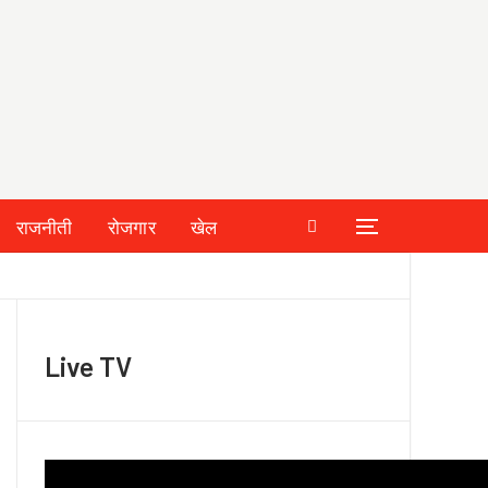
राजनीती
रोजगार
खेल
Live TV