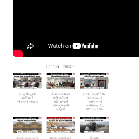
Next
»
1
/
1334
ધાનપુરમાં ગૂંજશે
સિંગવડમાં ભવ્ય
ધ્રાંગધ્રા હાઈવે પર
આદિવાસી
નારી સંમેલન,
તારંગા ધામમાં
એકતાનો અવાજ
મહિલાઓને
પૂજારી અને
યોજનાઓની
પત્નીના મૃતદેહ
માહિતી
મળતા ચકચાર
તારંગા ધામમાં ડબલ
જાટાવાડા પાસે નવો
કિડાણા