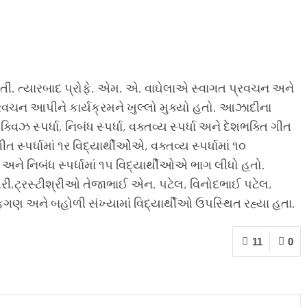
તી. ત્યારબાદ પ્રોફે. એમ. એ. વાઘેલાએ સ્વાગત પ્રવચન અને
્રવચન આપીને કાર્યક્રમને ખુલ્લો મુક્યો હતો. આઝાદીના
સ્પર્ધા, નિબંધ સ્પર્ધા, વક્તવ્ય સ્પર્ધા અને દેશભક્તિ ગીત
ત સ્પર્ધામાં ૧ર વિદ્યાર્થીઓેએ, વક્તવ્ય સ્પર્ધામાં ૧૦
 અને નિબંધ સ્પર્ધામાં ૧૫ વિદ્યાર્થીઓએ ભાગ લીધો હતો.
ધરી,ટ્રસ્ટીશ્રીઓ તેજાભાઈ એન. પટેલ, વિનોદભાઈ પટેલ,
ગણ અને બહોળી સંખ્યામાં વિદ્યાર્થીઓ ઉપસ્થિત રહ્યા હતા.
11
0