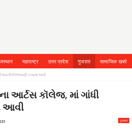
ाजस्थान
महाराष्ट्र
उत्तर प्रदेश
गुजरात
सामाजिक खबरे
 & CONDITION
ગાંધી જયંતીની ઉજવણી કરવામાં આવી
ના આર્ટસ કૉલેજ, માં ગાંધી
ં આવી
गुजरात
021