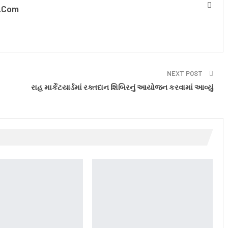
.com
NEXT POST
રાહ માર્કેટયાર્ડમાં રક્તદાન શિબિરનું આયોજન કરવામાં આવ્યું