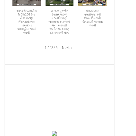
આજ રોજ તારીખ
સગદલપુર જૈન
ડોકટર દ્વારા
1:08:2026 ના
દેરાસર પાછળ
વૃક્ષારોપણ કરી
રોજ પાટણ
વરસાદી પાણી
જન્મ દિવસની
જિલ્લામાં ભારે
ભરાતા રોગચાળાનો
ઉજવણી કરવામાં
વરસાદ ની
ભય; સરકારી
આવી
આગાહી કરવામાં
જમીન પર દબાણ
આવી
દૂર કરવાની માંગ
Next
»
1
/
1334
Ahmedabad
4:14 pm,
August 6, 2026
35
°C
Overcast Clouds