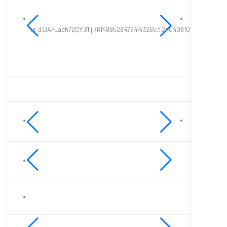
xr:d:DAF_abh72QY:31,j:7614885284764143265,t:24040810