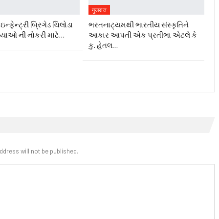
गुजरात
ન્ફેન્ટ્રી બ્રિગેડ ચિલોડા
ભરતનાટ્યમથી ભારતીય સંસ્કૃતિને
ગ્યાઓ ની નોકરી માટે…
આકાર આપતી એક પ્રતીભા એટલે કે‌
કુ. હેતલ…
ddress will not be published.