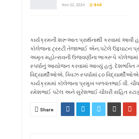
Nov 22, 2024
646
કાર્યક્રમની શરૂઆત પ્રાર્થનાથી કરવામાં આવી હ
કૉલેજના ટ્રસ્ટી તેજાભાઈ એન,પટેલે ઉદ્દઘાટન પ
અમૃત મહોત્સવની ઉજવણીના ભાગરૂપે કૉલેજમાં ક્વિઝ 
સ્પર્ધાનું આયોજન કરવામાં આવ્યું હતું. દેશભક્તિ ગી
વિદ્યાર્થીઓએ, ક્વિઝ સ્પર્ધામાં ૮૦ વિદ્યાર્થીઓએ
કાર્યક્રમમાં કૉલેજના પ્રમુખ બળવંતભાઈ વી. ચૌ
રમેશભાઈ પટેલ અને સુરેશભાઈ ચૌધરી સહિત સ્ટાફ
Share