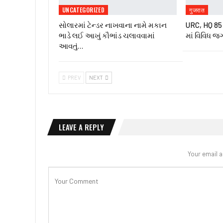
UNCATEGORIZED
गुजरात
સોલારમાં ટેન્ડર નાખવાના નામે મકાન
URC, HQ 85 ઇ
ભાડે લઈ આખું કૌભાંડ ચલાવવામાં
માં વિવિધ જ
આવતું…
PREV
NEXT
LEAVE A REPLY
Your email a