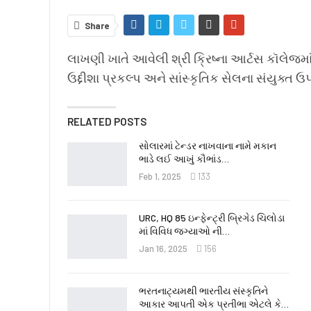
Share
લાખણી ખાતે આવેલી શ્રી ક્રિષ્ના આર્ટસ કૉલેજ
ઉદ્દીશા પ્રકલ્પ અને સાંસ્કૃતિક સેલના સંયુક્ત 
RELATED POSTS
સોલારમાં ટેન્ડર નાખવાના નામે મકાન
ભાડે લઈ આખું કૌભાંડ…
Feb 1, 2025
133
URC, HQ 85 ઇન્ફેન્ટ્રી બ્રિગેડ ચિલોડા
માં વિવિધ જગ્યાઓ ની…
Jan 16, 2025
156
ભરતનાટ્યમથી ભારતીય સંસ્કૃતિને
આકાર આપતી એક પ્રતીભા એટલે કે‌…