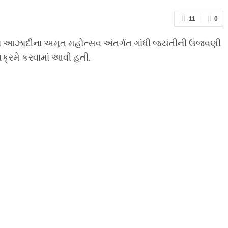
11
0
માં આઝાદીના અમૃત મહોત્સવ અંતર્ગત ગાંધી જયંતીની ઉજવણી
ઉપક્રમે કરવામાં આવી હતી.