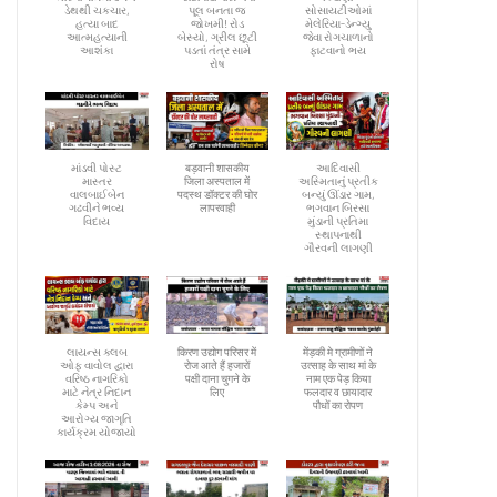
ડેથથી ચકચાર,
પૂલ બનતા જ
સોસાયટીઓમાં
હત્યા બાદ
જોખમી! રોડ
મેલેરિયા-ડેન્ગ્યુ
આત્મહત્યાની
બેસ્યો, ગ્રીલ છૂટી
જેવા રોગચાળાનો
આશંકા
પડતાં તંત્ર સામે
ફાટવાનો ભય
રોષ
માંડવી પોસ્ટ
बड़वानी शासकीय
આદિવાસી
માસ્તર
जिला अस्पताल में
અસ્મિતાનું પ્રતીક
વાલબાઈબેન
पदस्थ डॉक्टर की घोर
બન્યું ઊંડાર ગામ,
ગઢવીને ભવ્ય
लापरवाही
ભગવાન બિરસા
વિદાય
મુંડાની પ્રતિમા
સ્થાપનાથી
ગૌરવની લાગણી
લાયન્સ ક્લબ
किरण उद्योग परिसर में
मेंड़की मे ग्रामीणों ने
ઓફ વાવોલ દ્વારા
रोज आते हैं हजारों
उत्साह के साथ मां के
વરિષ્ઠ નાગરિકો
पक्षी दाना चुगने के
नाम एक पेड़ किया
માટે નેત્ર નિદાન
लिए
फलदार व छायादार
કેમ્પ અને
पौधों का रोपण
આરોગ્ય જાગૃતિ
કાર્યક્રમ યોજાયો