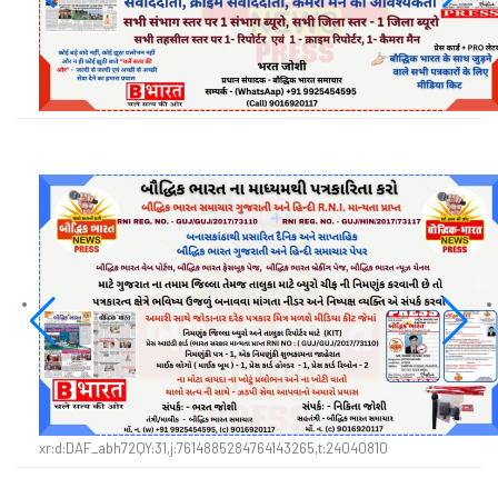
xr:d:DAF_abh72QY:31,j:7614885284764143265,t:24040810