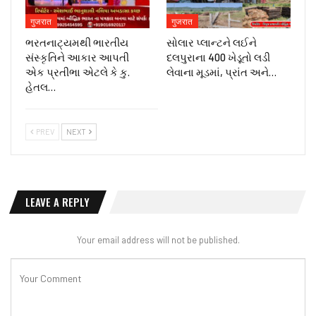
गुजरात
गुजरात
ભરતનાટ્યમથી ભારતીય
સોલાર પ્લાન્ટને લઈને
સંસ્કૃતિને આકાર આપતી
દલપુરાના 400 ખેડૂતો લડી
એક પ્રતીભા એટલે કે‌ કુ.
લેવાના મૂડમાં, પ્રાંત અને…
હેતલ…
PREV
NEXT
LEAVE A REPLY
Your email address will not be published.