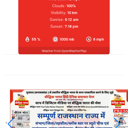
Clouds:
100%
Visibility:
10 km
Sunrise:
6:12 am
Sunset:
7:18 pm
55 %
1000 mb
8 mph
Weather from OpenWeatherMap