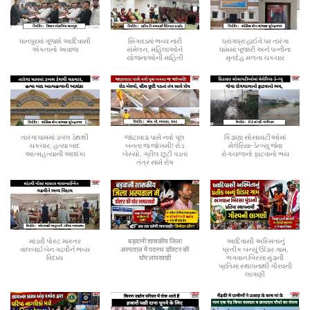
ધાનપુરમાં ગૂંજશે આદિવાસી
સિંગવડમાં ભવ્ય નારી
ધ્રાંગધ્રા હાઈવે પર તારંગા
એકતાનો અવાજ
સંમેલન, મહિલાઓને
ધામમાં પૂજારી અને પત્નીના
યોજનાઓની માહિતી
મૃતદેહ મળતા ચકચાર
તારંગા ધામમાં ડબલ ડેથથી
જાટાવાડા પાસે નવો પૂલ
કિડાણા સોસાયટીઓમાં
ચકચાર, હત્યા બાદ
બનતા જ જોખમી! રોડ
મેલેરિયા-ડેન્ગ્યુ જેવા
આત્મહત્યાની આશંકા
બેસ્યો, ગ્રીલ છૂટી પડતાં
રોગચાળાનો ફાટવાનો ભય
તંત્ર સામે રોષ
માંડવી પોસ્ટ માસ્તર
बड़वानी शासकीय जिला
આદિવાસી અસ્મિતાનું
વાલબાઈબેન ગઢવીને ભવ્ય
अस्पताल में पदस्थ डॉक्टर की
પ્રતીક બન્યું ઊંડાર ગામ,
વિદાય
घोर लापरवाही
ભગવાન બિરસા મુંડાની
પ્રતિમા સ્થાપનાથી ગૌરવની
લાગણી