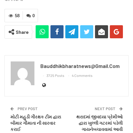
58
0
Share
Bauddhikbharatnews@gmail.com
3725 Posts
4 Comments
PREV POST
NEXT POST
મોટી મહુડી ગૌરક્ષક ટીમ દ્વારા
થરાદમાં જીવદયા પ્રેમીઓ
બીમાર ગૌમાતા ની સારવાર
દ્વારા ખુલ્લી ગટરમાં પડેલી
કરાઈ
ગાયનેબચાવવામાં આવી