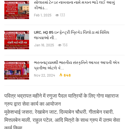
સોલારમાં ટેન્ડર નાખવાના નામે મકાન ભાડે લઈ આખું
કૌભાંડ…
Feb 1, 2025
133
URC, HQ 85 ઇન્ફેન્ટ્રી બ્રિગેડ ચિલોડા માં વિવિધ
જગ્યાઓ ની…
Jan 16, 2025
156
ભરતનાટ્યમથી ભારતીય સંસ્કૃતિને આકાર આપતી એક
પ્રતીભા એટલે કે‌…
Nov 22, 2024
646
पवित्र भद्रापत महीने में रणुजा पैदल यात्रियों के लिए गोगा महाराज
ग्रुप द्वारा सेवा कार्य का आयोजन
मुकेशभाई जसरा, रेखाबेन जाट, दिव्याबेन चौधरी, गीताबेन रबारी,
मित्तलबेन माली, राहुल पटेल, आदि मित्रो के साथ ग्रुप में उत्तम सेवा
कार्य किया