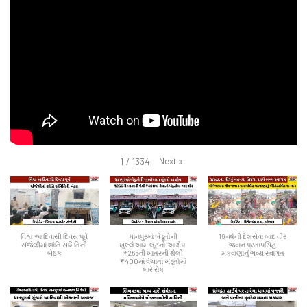
Next
»
1
/
1334
વિશ્વ આદિવાસી દિવસ પૂર્વે
ધાનપુરમાં ખેડૂતોની
16 વર્ષની દેશસેવા બાદ વીર
સંજેલીમાં શાંતિ સમિતિની
ખુલ્લેઆમ લૂંટનો આક્ષેપ!
જવાન પ્રતાપસિંહ
બેઠક
₹266ની ખાતરની થેલી
મકવાણાનું ભવ્ય સ્વાગત
₹400માં વેચાતાં ખેડૂતોમાં
ભારે રોષ