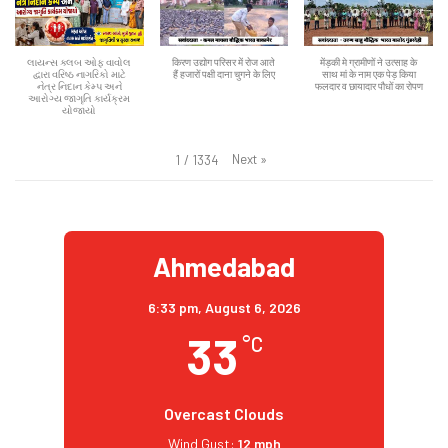
લાયન્સ ક્લબ ઓફ વાવોલ
किरण उद्योग परिसर में रोज आते
मेंड़की मे ग्रामीणों ने उत्साह के
દ્વારા વરિષ્ઠ નાગરિકો માટે
हैं हजारों पक्षी दाना चुगने के लिए
साथ मां के नाम एक पेड़ किया
નેત્ર નિદાન કેમ્પ અને
फलदार व छायादार पौधों का रोपण
આરોગ્ય જાગૃતિ કાર્યક્રમ
યોજાયો
Next
»
1
/
1334
Ahmedabad
6:33 pm,
August 6, 2026
33
°C
Overcast Clouds
Wind Gust:
12 mph