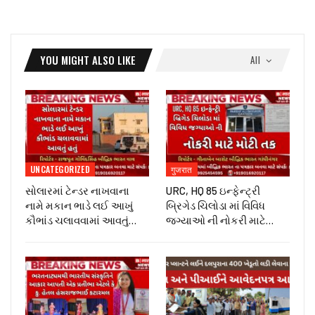
YOU MIGHT ALSO LIKE
All
UNCATEGORIZED
गुजरात
સોલારમાં ટેન્ડર નાખવાના
URC, HQ 85 ઇન્ફેન્ટ્રી
નામે મકાન ભાડે લઈ આખું
બ્રિગેડ ચિલોડા માં વિવિધ
કૌભાંડ ચલાવવામાં આવતું…
જગ્યાઓ ની નોકરી માટે…