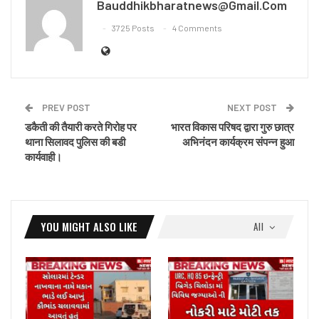
Bauddhikbharatnews@gmail.com
3725 Posts
4 Comments
PREV POST
NEXT POST
डकैती की तैयारी करते गिरोह पर
भारत विकास परिषद द्वारा गुरु छात्र
थाना सिलावद पुलिस की बडी
अभिनंदन कार्यक्रम संपन्न हुआ
कार्यवाही।
YOU MIGHT ALSO LIKE
All