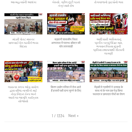
આત્મહત્યાની આશંકા
બેસ્યો, ગ્રીલ છૂટી પડતાં
રોગચાળાનો ફાટવાનો ભય
તંત્ર સામે રોષ
માંડવી પોસ્ટ માસ્તર
बड़वानी शासकीय जिला
આદિવાસી અસ્મિતાનું
વાલબાઈબેન ગઢવીને ભવ્ય
अस्पताल में पदस्थ डॉक्टर की
પ્રતીક બન્યું ઊંડાર ગામ,
વિદાય
घोर लापरवाही
ભગવાન બિરસા મુંડાની
પ્રતિમા સ્થાપનાથી ગૌરવની
લાગણી
લાયન્સ ક્લબ ઓફ વાવોલ
किरण उद्योग परिसर में रोज आते
मेंड़की मे ग्रामीणों ने उत्साह के
દ્વારા વરિષ્ઠ નાગરિકો માટે
हैं हजारों पक्षी दाना चुगने के लिए
साथ मां के नाम एक पेड़ किया
નેત્ર નિદાન કેમ્પ અને
फलदार व छायादार पौधों का रोपण
આરોગ્ય જાગૃતિ કાર્યક્રમ
યોજાયો
Next
»
1
/
1334