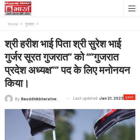
Home
गुजरात
श्री हरीश भाई पिता श्री सुरेश भाई
गुर्जर सूरत गुजरात” को “”गुजरात
प्रदेश अध्यक्ष”” पद के लिए मनोनयन
किया।
गुजरात
Last updated
Jan 21, 2023
By
Bauddhikbharatnews@gmail.com