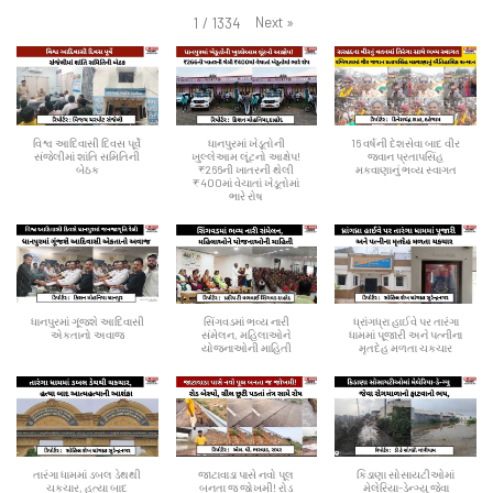
Next
»
1
/
1334
વિશ્વ આદિવાસી દિવસ પૂર્વે
ધાનપુરમાં ખેડૂતોની
16 વર્ષની દેશસેવા બાદ વીર
સંજેલીમાં શાંતિ સમિતિની
ખુલ્લેઆમ લૂંટનો આક્ષેપ!
જવાન પ્રતાપસિંહ
બેઠક
₹266ની ખાતરની થેલી
મકવાણાનું ભવ્ય સ્વાગત
₹400માં વેચાતાં ખેડૂતોમાં
ભારે રોષ
ધાનપુરમાં ગૂંજશે આદિવાસી
સિંગવડમાં ભવ્ય નારી
ધ્રાંગધ્રા હાઈવે પર તારંગા
એકતાનો અવાજ
સંમેલન, મહિલાઓને
ધામમાં પૂજારી અને પત્નીના
યોજનાઓની માહિતી
મૃતદેહ મળતા ચકચાર
તારંગા ધામમાં ડબલ ડેથથી
જાટાવાડા પાસે નવો પૂલ
કિડાણા સોસાયટીઓમાં
ચકચાર, હત્યા બાદ
બનતા જ જોખમી! રોડ
મેલેરિયા-ડેન્ગ્યુ જેવા