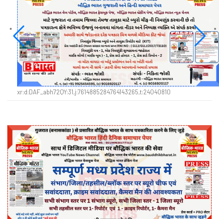
xr:d:DAF_abh72QY:31,j:7614885284764143265,t:24040810