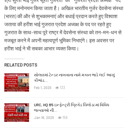
के लिए मनोनयन किया जाता है। अखिल भारतीय गुर्जर देवसेना संस्था
(भारत) की और से शुभकामनाएं और बधाई प्रदान करते हुए विश्वाश
जताया की हरीश भाई गुजरात प्रदेश अध्यक्ष के पद पर रहते हुए
गुजरात के साथ-साथ पूरे राष्ट्र में देवसेना संस्था को तन-मन-धन से
मजबूत करने में अपनी महत्वपूर्ण भूमिका निभाएंगे। इस अवसर पर
हरीश भाई ने भी सबका आभार व्यक्त किया।
RELATED POSTS
સોલારમાં ટેન્ડર નાખવાના નામે મકાન ભાડે લઈ આખું
કૌભાંડ…
Feb 1, 2025
133
URC, HQ 85 ઇન્ફેન્ટ્રી બ્રિગેડ ચિલોડા માં વિવિધ
જગ્યાઓ ની…
Jan 16, 2025
156