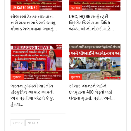
UNCATEGORIZED
गुजरात
સોલારમાં ટેન્ડર નાખવાના
URC, HQ 85 ઇન્ફેન્ટ્રી
નામે મકાન ભાડે લઈ આખું
બ્રિગેડ ચિલોડા માં વિવિધ
કૌભાંડ ચલાવવામાં આવતું…
જગ્યાઓ ની નોકરી માટે…
गुजरात
गुजरात
ભરતનાટ્યમથી ભારતીય
સોલાર પ્લાન્ટને લઈને
સંસ્કૃતિને આકાર આપતી
દલપુરાના 400 ખેડૂતો લડી
એક પ્રતીભા એટલે કે‌ કુ.
લેવાના મૂડમાં, પ્રાંત અને…
હેતલ…
PREV
NEXT