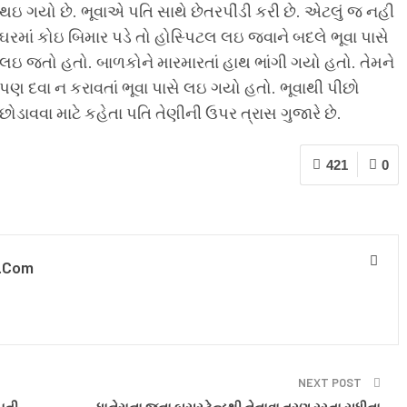
થઇ ગયો છે. ભૂવાએ પતિ સાથે છેતરપીંડી કરી છે. એટલું જ નહી
ઘરમાં કોઇ બિમાર પડે તો હોસ્પિટલ લઇ જવાને બદલે ભૂવા પાસે
લઇ જતો હતો. બાળકોને મારમારતાં હાથ ભાંગી ગયો હતો. તેમને
પણ દવા ન કરાવતાં ભૂવા પાસે લઇ ગયો હતો. ભૂવાથી પીછો
છોડાવવા માટે કહેતા પતિ તેણીની ઉપર ત્રાસ ગુજારે છે.
421
0
.com
NEXT POST
પતી
ધાનેરાના જુના બસસ્ટેન્ડથી નેનાવા ત્રણ રસ્તા સુધીના