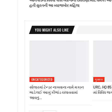
હતી સુરતની આ વ્યાજખોર મહિલા
YOU MIGHT ALSO LIKE
UNCATEGORIZED
गुजरात
સોલારમાં ટેન્ડર નાખવાના નામે મકાન
URC, HQ 85 ઇ
ભાડે લઈ આખું કૌભાંડ ચલાવવામાં
માં વિવિધ જ
આવતું…