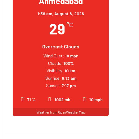
Ahmedabad
1:39 am,
August 8, 2026
29
°C
Overcast Clouds
Wind Gust:
18 mph
Clouds:
100%
Visibility:
10 km
Sunrise:
6:13 am
Sunset:
7:17 pm
71 %
1002 mb
10 mph
Weather from OpenWeatherMap