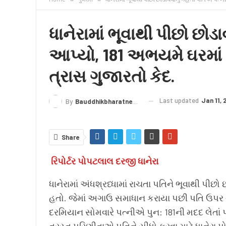
क्राइम
लेख/काव्य
शिक्षा
LIVE TV
TERMS
ધાનેરામાં ભૂવાથી પીછો છોડા
આપ્યો, 181 અભયમે ઘરમાં ફ
ત્રાસ ગુજારતો કેદ.
Last updated
Jan 11,
By
Bauddhikbharatnews@gmail.com
Share
રિપોર્ટર પોપટલાલ દરજી ધાનેરા
ધાનેરામાં અંધશ્રધ્ધામાં રાચતા પતિને ભૂવાથી પીછો 
હતો. જેમાં અગાઉ સમાધાન કરાયા પછી પતિ ઉપર વો
દરમિયાન સોમવારે પત્નીએ પુન: 181ની મદદ લેતાં 
ત્રસ્ત પરિણીતાએ પતિને સીધો કરવા માટે ધાનેરા