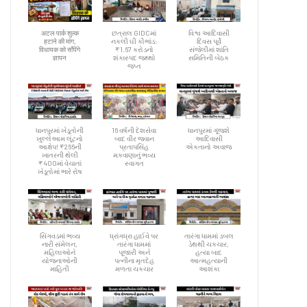
अटल पार्क शुल्क
છત્રાલ GIDCમાં
વિશ્વ આદિવાસી
हटाने की मांग,
નકલી ઘી કૌભાંડ:
દિવસ પૂર્વે
विधायक को सौंपेंगे
₹1.67 કરોડનો
સંજેલીમાં શાંતિ
ज्ञापन
શંકાસ્પદ જથ્થો
સમિતિની બેઠક
જપ્ત
ધાનપુરમાં ખેડૂતોની
16 વર્ષની દેશસેવા
ધાનપુરમાં ગૂંજશે
ખુલ્લેઆમ લૂંટનો
બાદ વીર જવાન
આદિવાસી
આક્ષેપ! ₹266ની
પ્રતાપસિંહ
એકતાનો અવાજ
ખાતરની થેલી
મકવાણાનું ભવ્ય
₹400માં વેચાતાં
સ્વાગત
ખેડૂતોમાં ભારે રોષ
સિંગવડમાં ભવ્ય
ધ્રાંગધ્રા હાઈવે પર
તારંગા ધામમાં ડબલ
નારી સંમેલન,
તારંગા ધામમાં
ડેથથી ચકચાર,
મહિલાઓને
પૂજારી અને
હત્યા બાદ
યોજનાઓની
પત્નીના મૃતદેહ
આત્મહત્યાની
માહિતી
મળતા ચકચાર
આશંકા