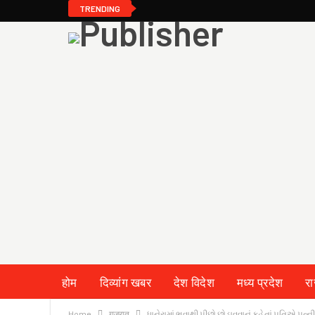
TRENDING
होम
दिव्यांग खबर
देश विदेश
मध्य प्रदेश
र
Home
गुजरात
ધાનેરામાં ભૂવાથી પીછો છોડાવવાનું કહેતાં પતિએ પત્