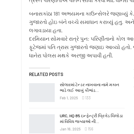
બનાસકાંઠા 181 અભયમના કાઉન્સેલરે જણાવ્યું ક
ગુજારતો હોઇ બંને વચ્ચે સમાધાન કરાવ્યું હતુ. અને 
લગાવડાયા હતા.
દરમિયાન સોમવારે રાત્રે પુન: પરિણીતાનો કોલ આવત
ફૂટેજમાં પતિ ત્રાસ ગુજારતો જણાઇ આવ્યો હતો
ધાનેરા પોલસ મથકે અરજી અપાવી હતી.
RELATED POSTS
સોલારમાં ટેન્ડર નાખવાના નામે મકાન
ભાડે લઈ આખું કૌભાંડ…
Feb 1, 2025
133
URC, HQ 85 ઇન્ફેન્ટ્રી બ્રિગેડ ચિલોડા
માં વિવિધ જગ્યાઓ ની…
Jan 16, 2025
156