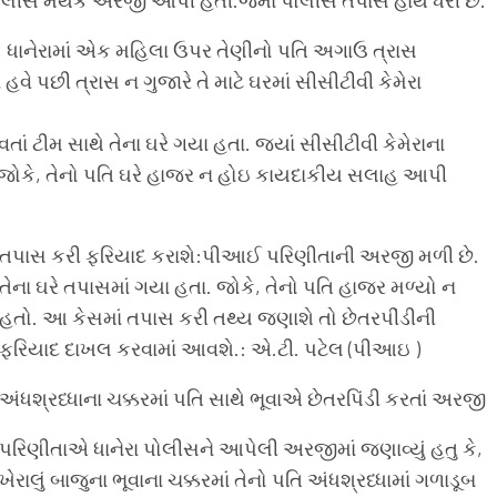
ે, ધાનેરામાં એક મહિલા ઉપર તેણીનો પતિ અગાઉ ત્રાસ
હવે પછી ત્રાસ ન ગુજારે તે માટે ઘરમાં સીસીટીવી કેમેરા
ાં ટીમ સાથે તેના ઘરે ગયા હતા. જ્યાં સીસીટીવી કેમેરાના
. જોકે, તેનો પતિ ઘરે હાજર ન હોઇ કાયદાકીય સલાહ આપી
તપાસ કરી ફરિયાદ કરાશે:પીઆઈ પરિણીતાની અરજી મળી છે.
તેના ઘરે તપાસમાં ગયા હતા. જોકે, તેનો પતિ હાજર મળ્યો ન
હતો. આ કેસમાં તપાસ કરી તથ્ય જણાશે તો છેતરપીંડીની
ફરિયાદ દાખલ કરવામાં આવશે.: એ.ટી. પટેલ (પીઆઇ )
અંધશ્રધ્ધાના ચક્કરમાં પતિ સાથે ભૂવાએ છેતરપિંડી કરતાં અરજી
પરિણીતાએ ધાનેરા પોલીસને આપેલી અરજીમાં જણાવ્યું હતુ કે,
ખેરાલું બાજુના ભૂવાના ચક્કરમાં તેનો પતિ અંધશ્રધ્ધામાં ગળાડૂબ