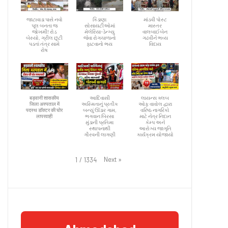
જાટાવાડા પાસે નવો
કિડાણા
માંડવી પોસ્ટ
પૂલ બનતા જ
સોસાયટીઓમાં
માસ્તર
જોખમી! રોડ
મેલેરિયા-ડેન્ગ્યુ
વાલબાઈબેન
બેસ્યો, ગ્રીલ છૂટી
જેવા રોગચાળાનો
ગઢવીને ભવ્ય
પડતાં તંત્ર સામે
ફાટવાનો ભય
વિદાય
રોષ
बड़वानी शासकीय
આદિવાસી
લાયન્સ ક્લબ
जिला अस्पताल में
અસ્મિતાનું પ્રતીક
ઓફ વાવોલ દ્વારા
पदस्थ डॉक्टर की घोर
બન્યું ઊંડાર ગામ,
વરિષ્ઠ નાગરિકો
लापरवाही
ભગવાન બિરસા
માટે નેત્ર નિદાન
મુંડાની પ્રતિમા
કેમ્પ અને
સ્થાપનાથી
આરોગ્ય જાગૃતિ
ગૌરવની લાગણી
કાર્યક્રમ યોજાયો
Next
»
1
/
1334