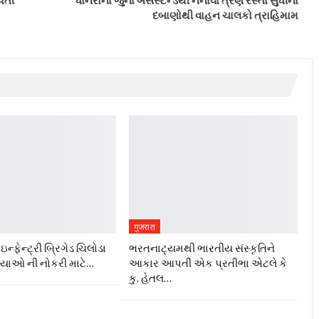
દબાણોથી વાહન ચાલકો ત્રાહિમામ
गुजरात
ન્ફેન્ટ્રી બ્રિગેડ ચિલોડા
ભરતનાટ્યમથી ભારતીય સંસ્કૃતિને
ગ્યાઓ ની નોકરી માટે…
આકાર આપતી એક પ્રતીભા એટલે કે‌
કુ. હેતલ…