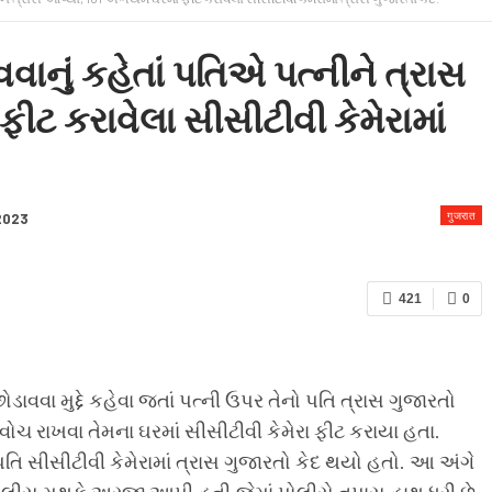
 & CONDITION
વવાનું કહેતાં પતિએ પત્નીને ત્રાસ
ીટ કરાવેલા સીસીટીવી કેમેરામાં
गुजरात
 2023
421
0
છોડાવવા મુદ્દે કહેવા જતાં પત્ની ઉપર તેનો પતિ ત્રાસ ગુજારતો
ચ રાખવા તેમના ઘરમાં સીસીટીવી કેમેરા ફીટ કરાયા હતા.
પતિ સીસીટીવી કેમેરામાં ત્રાસ ગુજારતો કેદ થયો હતો. આ અંગે
 પોલીસ મથકે અરજી આપી હતી.જેમાં પોલીસે તપાસ હાથ ધરી છે.