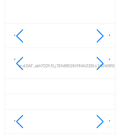
xr:d:DAF_abh72QY:31,j:7614885284764143265,t:24040810