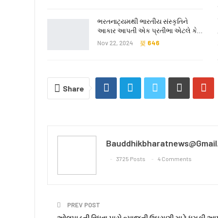
ભરતનાટ્યમથી ભારતીય સંસ્કૃતિને
આકાર આપતી એક પ્રતીભા એટલે કે‌…
Nov 22, 2024
646
Share
Bauddhikbharatnews@gmail
3725 Posts
4 Comments
PREV POST
ઓલપાડની વિધવા પાસે વ્યાજની ઉઘરાણી માટે ધમકી આ