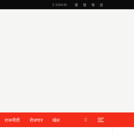
SIGN IN
राजनीती
रोजगार
खेल