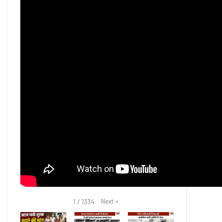
Next
»
1
/
1334