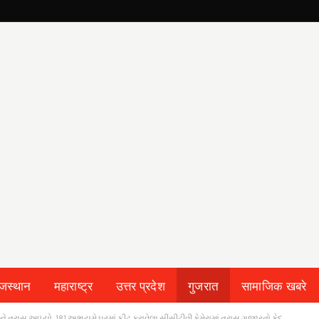
ाजस्थान
महाराष्ट्र
उत्तर प्रदेश
गुजरात
सामाजिक खबरे
નીને ત્રાસ આપ્યો, 181 અભયમે ઘરમાં ફીટ કરાવેલા સીસીટીવી કેમેરામાં ત્રાસ ગુજારતો કેદ.