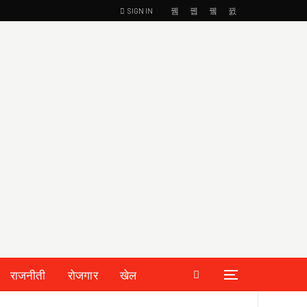
SIGN IN
राजनीती
रोजगार
खेल