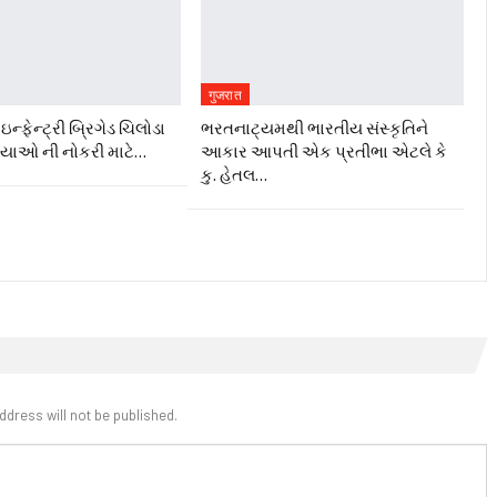
गुजरात
ન્ફેન્ટ્રી બ્રિગેડ ચિલોડા
ભરતનાટ્યમથી ભારતીય સંસ્કૃતિને
ગ્યાઓ ની નોકરી માટે…
આકાર આપતી એક પ્રતીભા એટલે કે‌
કુ. હેતલ…
ddress will not be published.