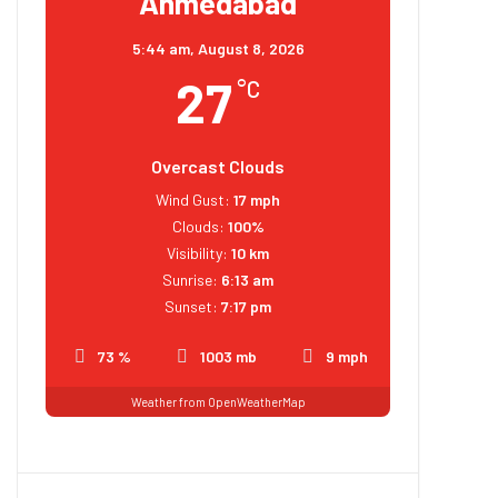
Ahmedabad
5:44 am,
August 8, 2026
27
°C
Overcast Clouds
Wind Gust:
17 mph
Clouds:
100%
Visibility:
10 km
Sunrise:
6:13 am
Sunset:
7:17 pm
73 %
1003 mb
9 mph
Weather from OpenWeatherMap