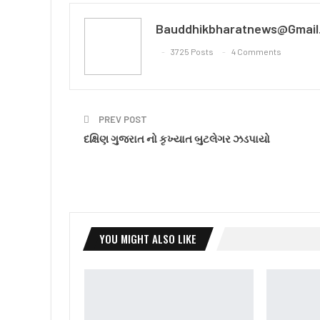
Bauddhikbharatnews@gmail
3725 Posts
4 Comments
PREV POST
દક્ષિણ ગુજરાત નો કૃખ્યાત બુટલેગર ઝડપાયો
YOU MIGHT ALSO LIKE