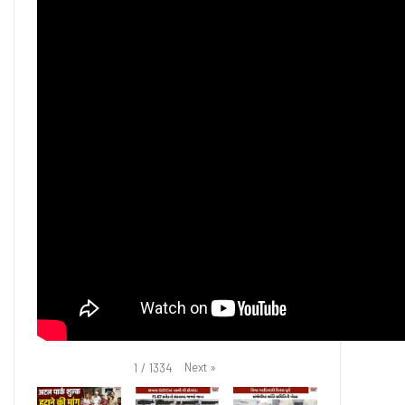
Next
»
1
/
1334