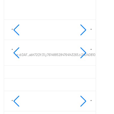
xr:d:DAF_abh72QY:31,j:7614885284764143265,t:24040810