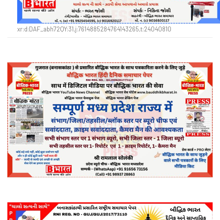
xr:d:DAF_abh72QY:31,j:7614885284764143265,t:24040810