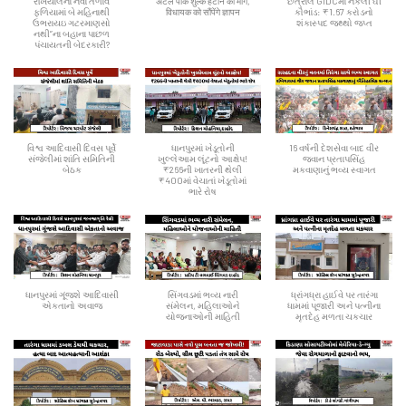
રખિયાલના નવા તળાવ
अटल पार्क शुल्क हटाने की मांग,
છત્રાલ GIDCમાં નકલી ઘી
ફળિયામાં બે મહિનાથી
विधायक को सौंपेंगे ज्ञापन
કૌભાંડ: ₹1.67 કરોડનો
ઉભરાયઇ ગટરમાણસો
શંકાસ્પદ જથ્થો જપ્ત
નથી”ના બહાના પાછળ
પંચાયતની બેદરકારી?
વિશ્વ આદિવાસી દિવસ પૂર્વે
ધાનપુરમાં ખેડૂતોની
16 વર્ષની દેશસેવા બાદ વીર
સંજેલીમાં શાંતિ સમિતિની
ખુલ્લેઆમ લૂંટનો આક્ષેપ!
જવાન પ્રતાપસિંહ
બેઠક
₹266ની ખાતરની થેલી
મકવાણાનું ભવ્ય સ્વાગત
₹400માં વેચાતાં ખેડૂતોમાં
ભારે રોષ
ધાનપુરમાં ગૂંજશે આદિવાસી
સિંગવડમાં ભવ્ય નારી
ધ્રાંગધ્રા હાઈવે પર તારંગા
એકતાનો અવાજ
સંમેલન, મહિલાઓને
ધામમાં પૂજારી અને પત્નીના
યોજનાઓની માહિતી
મૃતદેહ મળતા ચકચાર