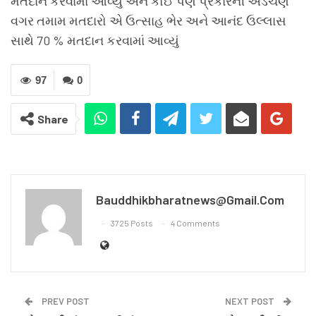
મતદાન કરવામાં આવ્યુ અને કોઈ પણ પ્રકારની અડચણ
વગર તમામ મતદારો એ ઉત્સાહ ભેર અને આનંદ ઉલ્લાસ
સાથે 70 % મતદાન કરવામાં આવ્યું
97
0
Share
Bauddhikbharatnews@gmail.com
3725 Posts
4 Comments
PREV POST
NEXT POST