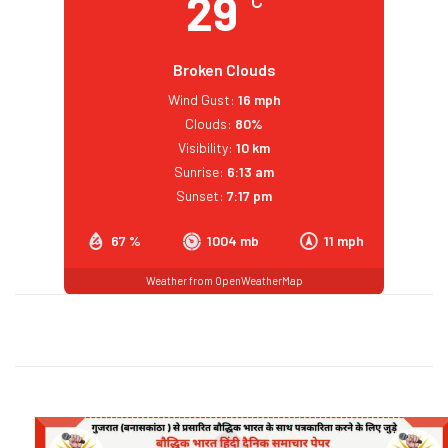
29
Broken Clouds
Wind Gust:
16 mph
Clouds:
80%
Visibility:
10 km
Sunrise:
6:13 am
Sunset:
7:17 pm
67 %
1004 mb
11 mph
Weather from OpenWeatherMap