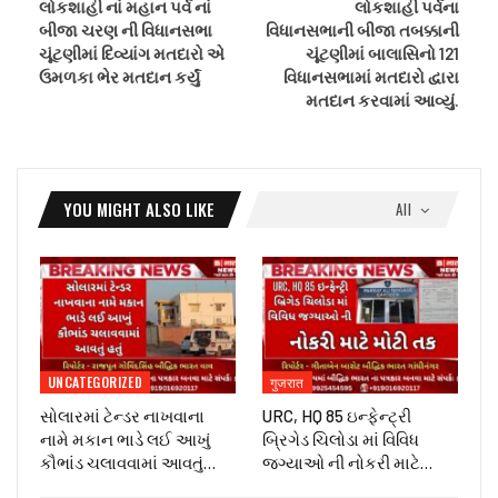
લોકશાહી નાં મહાન પર્વ નાં
લોકશાહી પર્વના
બીજા ચરણ ની વિધાનસભા
વિધાનસભાની બીજા તબક્કાની
ચૂંટણીમાં દિવ્યાંગ મતદારો એ
ચૂંટણીમાં બાલાસિનો 121
ઉમળકા ભેર મતદાન કર્યું
વિધાનસભામાં મતદારો દ્વારા
મતદાન કરવામાં આવ્યું.
YOU MIGHT ALSO LIKE
All
UNCATEGORIZED
गुजरात
સોલારમાં ટેન્ડર નાખવાના
URC, HQ 85 ઇન્ફેન્ટ્રી
નામે મકાન ભાડે લઈ આખું
બ્રિગેડ ચિલોડા માં વિવિધ
કૌભાંડ ચલાવવામાં આવતું…
જગ્યાઓ ની નોકરી માટે…