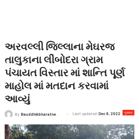
અરવલ્લી જિલ્લાના મેઘરજ
તાલુકાના લીંબોદરા ગ્રામ
પંચાયત વિસ્તાર માં શાન્તિ પૂર્ણ
માહોલ માં મતદાન કરવામાં
આવ્યું
गुजरात
Last updated
Dec 6, 2022
By
Bauddhikbharatnews@gmail.com