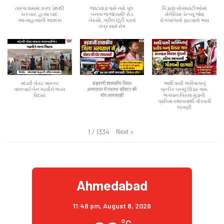
તારંગા ધામમાં ડબલ ડેથથી
જાટાવાડા પાસે નવો પૂલ
કિડાણા સોસાયટીઓમાં
ચકચાર, હત્યા બાદ
બનતા જ જોખમી! રોડ
મેલેરિયા-ડેન્ગ્યુ જેવા
આત્મહત્યાની આશંકા
બેસ્યો, ગ્રીલ છૂટી પડતાં
રોગચાળાનો ફાટવાનો ભય
તંત્ર સામે રોષ
માંડવી પોસ્ટ માસ્તર
बड़वानी शासकीय जिला
આદિવાસી અસ્મિતાનું
વાલબાઈબેન ગઢવીને ભવ્ય
अस्पताल में पदस्थ डॉक्टर की
પ્રતીક બન્યું ઊંડાર ગામ,
વિદાય
घोर लापरवाही
ભગવાન બિરસા મુંડાની
પ્રતિમા સ્થાપનાથી ગૌરવની
લાગણી
Next
»
1
/
1334
Ahmedabad
11:48 pm,
August 8, 2026
°C