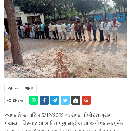
97
0
Share
આજ રોજ તારિખ 5/12/2022 નાં રોજ લીંબોદરા ગ્રામ
પંચાયત વિસ્તાર માં શાન્તિ પૂર્ણ માહોલ માં અને ઉત્સાહ ભેર