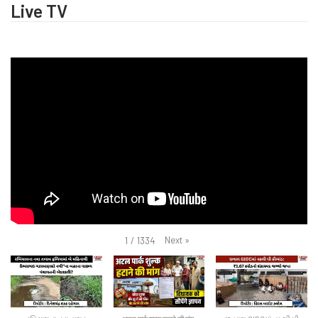
Live TV
Next
»
1
/
1334