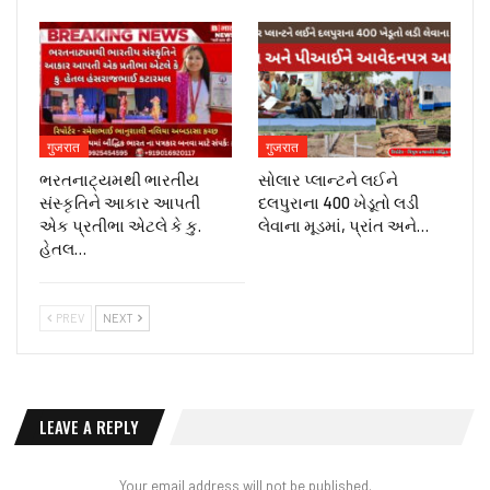
गुजरात
गुजरात
ભરતનાટ્યમથી ભારતીય
સોલાર પ્લાન્ટને લઈને
સંસ્કૃતિને આકાર આપતી
દલપુરાના 400 ખેડૂતો લડી
એક પ્રતીભા એટલે કે‌ કુ.
લેવાના મૂડમાં, પ્રાંત અને…
હેતલ…
PREV
NEXT
LEAVE A REPLY
Your email address will not be published.