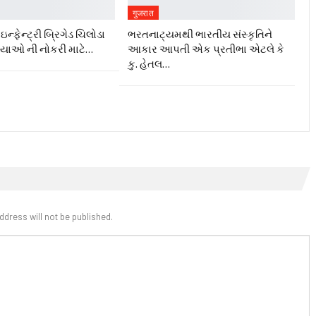
गुजरात
ન્ફેન્ટ્રી બ્રિગેડ ચિલોડા
ભરતનાટ્યમથી ભારતીય સંસ્કૃતિને
ગ્યાઓ ની નોકરી માટે…
આકાર આપતી એક પ્રતીભા એટલે કે‌
કુ. હેતલ…
ddress will not be published.