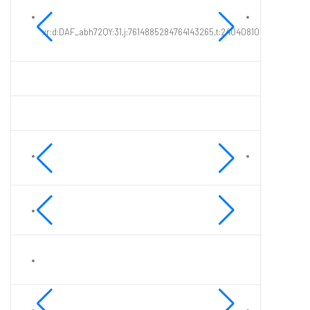
xr:d:DAF_abh72QY:31,j:7614885284764143265,t:24040810