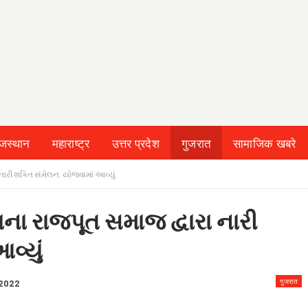
ाजस्थान
महाराष्ट्र
उत्तर प्रदेश
गुजरात
सामाजिक खबरे
 & CONDITION
નારી શક્તિ સંમેલન. યોજવામાં આવ્યું
ના રાજપૂત સમાજ દ્વારા નારી
વ્યું
गुजरात
 2022