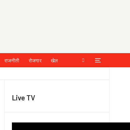
राजनीती
रोजगार
खेल
Live TV