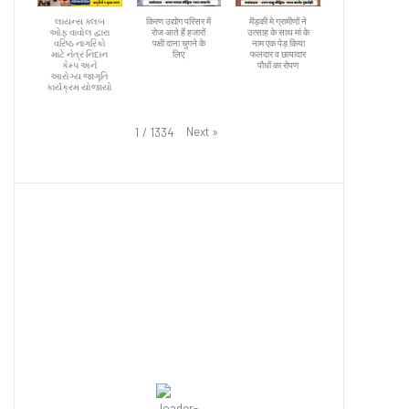
લાયન્સ ક્લબ
किरण उद्योग परिसर में
मेंड़की मे ग्रामीणों ने
ઓફ વાવોલ દ્વારા
रोज आते हैं हजारों
उत्साह के साथ मां के
વરિષ્ઠ નાગરિકો
पक्षी दाना चुगने के
नाम एक पेड़ किया
માટે નેત્ર નિદાન
लिए
फलदार व छायादार
કેમ્પ અને
पौधों का रोपण
આરોગ્ય જાગૃતિ
કાર્યક્રમ યોજાયો
Next
»
1
/
1334
Ahmedabad
7:58 pm,
August 6, 2026
32
°C
Overcast Clouds