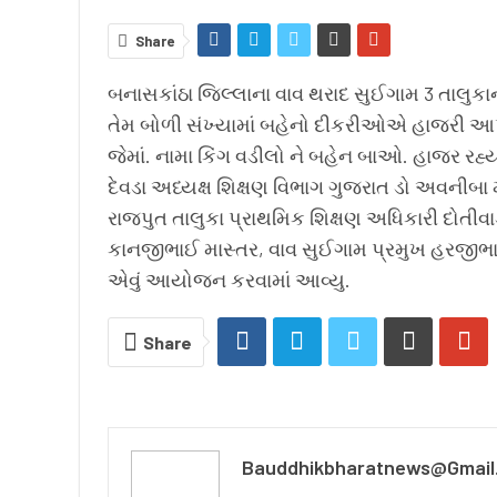
Share
બનાસકાંઠા જિલ્લાના વાવ થરાદ સુઈગામ 3 તાલુકાન
તેમ બોળી સંખ્યામાં બહેનો દીકરીઓએ હાજરી આ
જેમાં. નામા કિંગ વડીલો ને બહેન બાઓ. હાજર રહ્યા
દેવડા અધ્યક્ષ શિક્ષણ વિભાગ ગુજરાત ડો અવનીબા 
રાજપુત તાલુકા પ્રાથમિક શિક્ષણ અધિકારી દોતીવા
કાનજીભાઈ માસ્તર, વાવ સુઈગામ પ્રમુખ હરજીભાઈ.
એવું આયોજન કરવામાં આવ્યુ.
Share
Bauddhikbharatnews@gmail