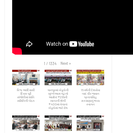
Next
»
1
/
1334
વિશ્વ આદિવાસી
ધાનપુરમાં ખેડૂતોની
16 વર્ષની દેશસેવા
દિવસ પૂર્વે
ખુલ્લેઆમ લૂંટનો
બાદ વીર જવાન
સંજેલીમાં શાંતિ
આક્ષેપ! ₹266ની
પ્રતાપસિંહ
સમિતિની બેઠક
ખાતરની થેલી
મકવાણાનું ભવ્ય
₹400માં વેચાતાં
સ્વાગત
ખેડૂતોમાં ભારે રોષ