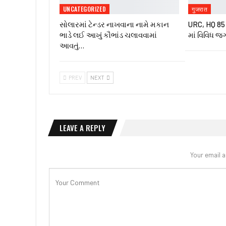
UNCATEGORIZED
गुजरात
સોલારમાં ટેન્ડર નાખવાના નામે મકાન
URC, HQ 85 ઇ
ભાડે લઈ આખું કૌભાંડ ચલાવવામાં
માં વિવિધ જ
આવતું…
PREV
NEXT
LEAVE A REPLY
Your email a