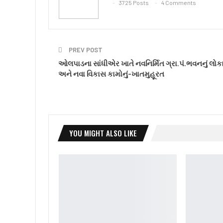
3725 Posts
4 Comments
PREV POST
ઓલપાડના સાંધીએર ખાતે નવનિર્મિત ગ્રા.પં.ભવનનું લોકા
અને નવા વિકાસ કામોનું-ખાતમુહૂરત
YOU MIGHT ALSO LIKE