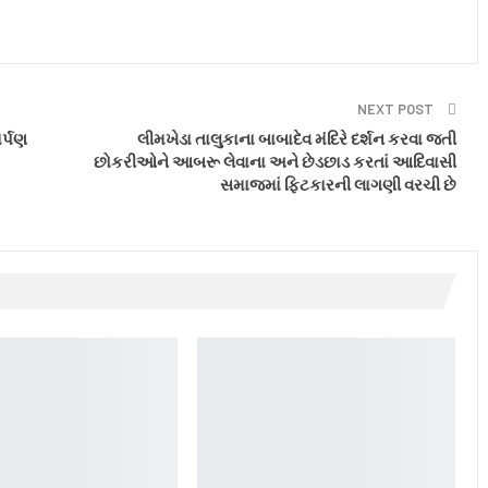
NEXT POST
ર્પણ
લીમખેડા તાલુકાના બાબાદેવ મંદિરે દર્શન કરવા જતી
છોકરીઓને આબરૂ લેવાના અને છેડછાડ કરતાં આદિવાસી
સમાજમાં ફિટકારની લાગણી વરચી છે