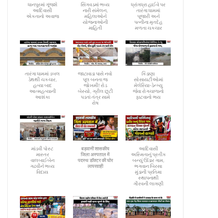
ધાનપુરમાં ગૂંજશે
સિંગવડમાં ભવ્ય
ધ્રાંગધ્રા હાઈવે પર
આદિવાસી
નારી સંમેલન,
તારંગા ધામમાં
એકતાનો અવાજ
મહિલાઓને
પૂજારી અને
યોજનાઓની
પત્નીના મૃતદેહ
માહિતી
મળતા ચકચાર
તારંગા ધામમાં ડબલ
જાટાવાડા પાસે નવો
કિડાણા
ડેથથી ચકચાર,
પૂલ બનતા જ
સોસાયટીઓમાં
હત્યા બાદ
જોખમી! રોડ
મેલેરિયા-ડેન્ગ્યુ
આત્મહત્યાની
બેસ્યો, ગ્રીલ છૂટી
જેવા રોગચાળાનો
આશંકા
પડતાં તંત્ર સામે
ફાટવાનો ભય
રોષ
માંડવી પોસ્ટ
बड़वानी शासकीय
આદિવાસી
માસ્તર
जिला अस्पताल में
અસ્મિતાનું પ્રતીક
વાલબાઈબેન
पदस्थ डॉक्टर की घोर
બન્યું ઊંડાર ગામ,
ગઢવીને ભવ્ય
लापरवाही
ભગવાન બિરસા
વિદાય
મુંડાની પ્રતિમા
સ્થાપનાથી
ગૌરવની લાગણી