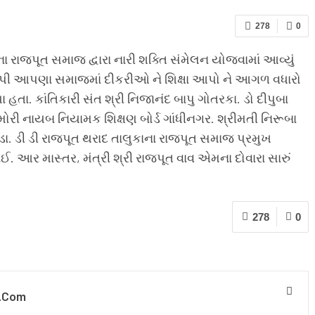
278
0
ા રાજપૂત સમાજ દ્વારા નારી શક્તિ સંમેલન યોજવામાં આવ્યું
પી આપણા સમાજમાં દીકરીઓ ને શિક્ષા આપો ને આગળ વધારો
 હતા. કાંતિકારી સંત શ્રી નિજાનંદ બાપુ ગોતરકા. ડો દીપુબા
મોરી નાયબ નિયામક શિક્ષણ બોર્ડ ગાંધીનગર. શ્રીમતી નિરૂબા
ડા. ડી ડી રાજપૂત થરાદ તાલુકાના રાજપૂત સમાજ પ્રમુખ
 આર માસ્તર, મંત્રી શ્રી રાજપૂત વાવ એમના દોવારા સારું
278
0
.com