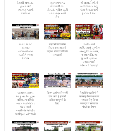
ડેથથી ચકચાર,
પૂલ બનતા જ
સોસાયટીઓમાં
હત્યા બાદ
જોખમી! રોડ
મેલેરિયા-ડેન્ગ્યુ
આત્મહત્યાની
બેસ્યો, ગ્રીલ છૂટી
જેવા રોગચાળાનો
આશંકા
પડતાં તંત્ર સામે
ફાટવાનો ભય
રોષ
માંડવી પોસ્ટ
बड़वानी शासकीय
આદિવાસી
માસ્તર
जिला अस्पताल में
અસ્મિતાનું પ્રતીક
વાલબાઈબેન
पदस्थ डॉक्टर की घोर
બન્યું ઊંડાર ગામ,
ગઢવીને ભવ્ય
लापरवाही
ભગવાન બિરસા
વિદાય
મુંડાની પ્રતિમા
સ્થાપનાથી
ગૌરવની લાગણી
લાયન્સ ક્લબ
किरण उद्योग परिसर में
मेंड़की मे ग्रामीणों ने
ઓફ વાવોલ દ્વારા
रोज आते हैं हजारों
उत्साह के साथ मां के
વરિષ્ઠ નાગરિકો
पक्षी दाना चुगने के
नाम एक पेड़ किया
માટે નેત્ર નિદાન
लिए
फलदार व छायादार
કેમ્પ અને
पौधों का रोपण
આરોગ્ય જાગૃતિ
કાર્યક્રમ યોજાયો