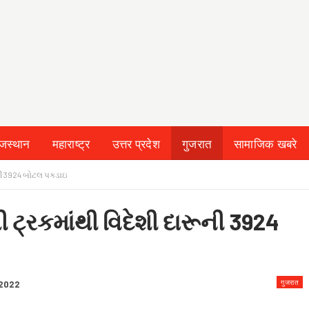
ाजस्थान
महाराष्ट्र
उत्तर प्रदेश
गुजरात
सामाजिक खबरे
 & CONDITION
રૂની 3924 બોટલ પકડાઇ
ી ટ્રકમાંથી વિદેશી દારૂની 3924
गुजरात
 2022