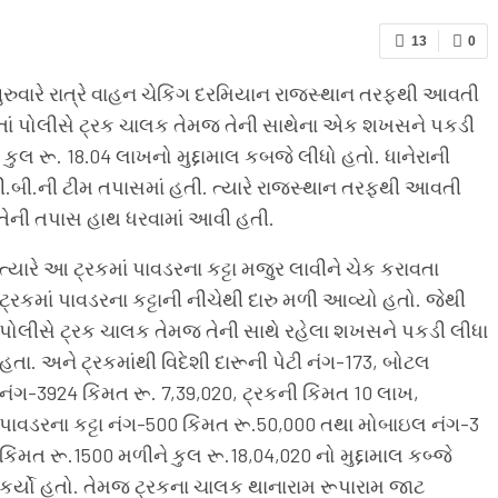
13
0
ગુરુવારે રાત્રે વાહન ચેકિંગ દરમિયાન રાજસ્થાન તરફથી આવતી
આવતાં પોલીસે ટ્રક ચાલક તેમજ તેની સાથેના એક શખસને પકડી
ુલ રૂ. 18.04 લાખનો મુદ્દામાલ કબજે લીધો હતો. ધાનેરાની
લ.સી.બી.ની ટીમ તપાસમાં હતી. ત્યારે રાજસ્થાન તરફથી આવતી
તેની તપાસ હાથ ધરવામાં આવી હતી.
ત્યારે આ ટ્રકમાં પાવડરના કટ્ટા મજુર લાવીને ચેક કરાવતા
ટ્રકમાં પાવડરના કટ્ટાની નીચેથી દારુ મળી આવ્યો હતો. જેથી
પોલીસે ટ્રક ચાલક તેમજ તેની સાથે રહેલા શખસને પકડી લીધા
હતા. અને ટ્રકમાંથી વિદેશી દારૂની પેટી નંગ-173, બોટલ
નંગ-3924 કિંમત રૂ. 7,39,020, ટ્રકની કિંમત 10 લાખ,
પાવડરના કટ્ટા નંગ-500 કિંમત રૂ.50,000 તથા મોબાઇલ નંગ-3
કિંમત રૂ.1500 મળીને કુલ રૂ.18,04,020 નો મુદ્દામાલ કબ્જે
કર્યો હતો. તેમજ ટ્રકના ચાલક થાનારામ રૂપારામ જાટ