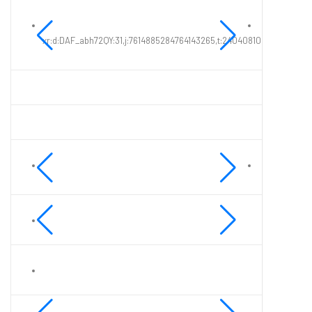
xr:d:DAF_abh72QY:31,j:7614885284764143265,t:24040810