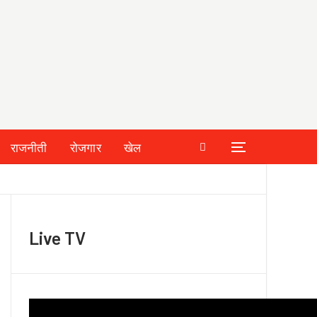
राजनीती
रोजगार
खेल
Live TV