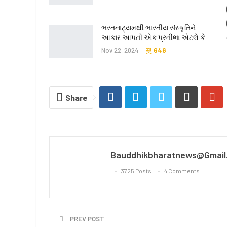
ભરતનાટ્યમથી ભારતીય સંસ્કૃતિને
આકાર આપતી એક પ્રતીભા એટલે કે‌…
Nov 22, 2024
646
Share
Bauddhikbharatnews@gmail
3725 Posts
4 Comments
PREV POST