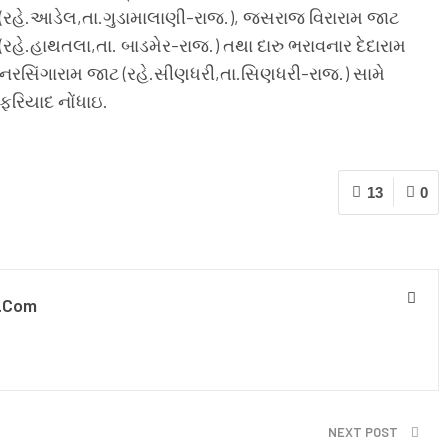
(રહે.આડેલ,તા.ગુડામાલાણી-રાજ.), જસરાજ વિરારામ જાટ
(રહે.હાથતલા,તા. બાડમેર-રાજ.) તથા દારુ ભરાવનાર દેદારામ
નરસિંગારામ જાટ (રહે.સીણધરી,તા.સિણધરી-રાજ.) સામે
ફરિયાદ નોંધાઇ.
13
0
.com
NEXT POST