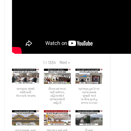
Next
»
1
/
1334
ધાનપુરમાં ગૂંજશે
સિંગવડમાં ભવ્ય
ધ્રાંગધ્રા હાઈવે પર
આદિવાસી
નારી સંમેલન,
તારંગા ધામમાં
એકતાનો અવાજ
મહિલાઓને
પૂજારી અને
યોજનાઓની
પત્નીના મૃતદેહ
માહિતી
મળતા ચકચાર
તારંગા ધામમાં ડબલ
જાટાવાડા પાસે નવો
કિડાણા