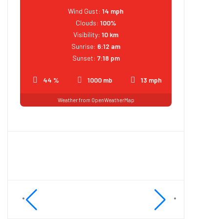
Wind Gust:
14 mph
Clouds:
100%
Visibility:
10 km
Sunrise:
6:12 am
Sunset:
7:18 pm
44 %
1000 mb
13 mph
Weather from OpenWeatherMap