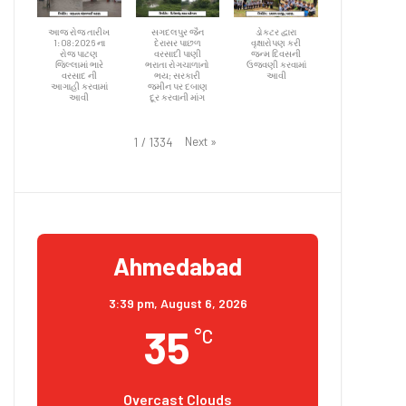
આજ રોજ તારીખ
સગદલપુર જૈન
ડોકટર દ્વારા
1:08:2026 ના
દેરાસર પાછળ
વૃક્ષારોપણ કરી
રોજ પાટણ
વરસાદી પાણી
જન્મ દિવસની
જિલ્લામાં ભારે
ભરાતા રોગચાળાનો
ઉજવણી કરવામાં
વરસાદ ની
ભય; સરકારી
આવી
આગાહી કરવામાં
જમીન પર દબાણ
આવી
દૂર કરવાની માંગ
Next
»
1
/
1334
Ahmedabad
3:39 pm,
August 6, 2026
35
°C
Overcast Clouds