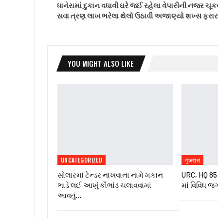
ધાનેરામાં દુકાન વધાવી ઘરે જઈ રહેલા વેપારીની નજર ચૂક
સવા ત્રણ લાખ ભરેલા થેલો ઉઠાવી અજાણ્યો શખ્સ ફરાર
YOU MIGHT ALSO LIKE
UNCATEGORIZED
गुजरात
સોલારમાં ટેન્ડર નાખવાના નામે મકાન
URC, HQ 85 ઇ
ભાડે લઈ આખું કૌભાંડ ચલાવવામાં
માં વિવિધ જ
આવતું…