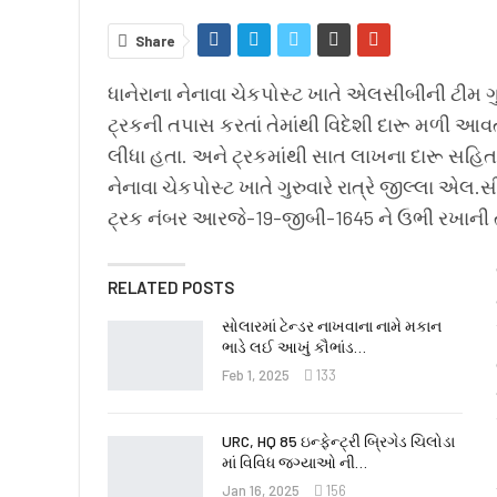
Share
ધાનેરાના નેનાવા ચેકપોસ્ટ ખાતે એલસીબીની ટીમ 
ટ્રકની તપાસ કરતાં તેમાંથી વિદેશી દારૂ મળી 
લીધા હતા. અને ટ્રકમાંથી સાત લાખના દારૂ સહિત ક
નેનાવા ચેકપોસ્ટ ખાતે ગુરુવારે રાત્રે જીલ્લા એ
ટ્રક નંબર આરજે-19-જીબી-1645 ને ઉભી રખાની 
RELATED POSTS
સોલારમાં ટેન્ડર નાખવાના નામે મકાન
ભાડે લઈ આખું કૌભાંડ…
Feb 1, 2025
133
URC, HQ 85 ઇન્ફેન્ટ્રી બ્રિગેડ ચિલોડા
માં વિવિધ જગ્યાઓ ની…
Jan 16, 2025
156