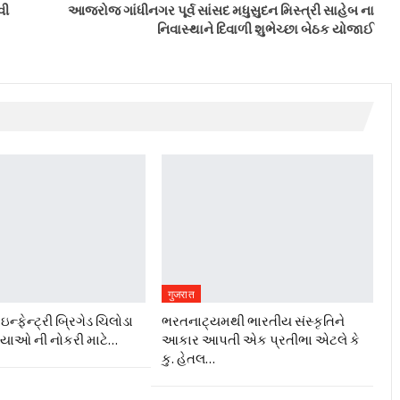
વી
આજરોજ ગાંધીનગર પૂર્વ સાંસદ મધુસુદન મિસ્ત્રી સાહેબ ના
નિવાસ્થાને દિવાળી શુભેચ્છા બેઠક યોજાઈ
गुजरात
ન્ફેન્ટ્રી બ્રિગેડ ચિલોડા
ભરતનાટ્યમથી ભારતીય સંસ્કૃતિને
ગ્યાઓ ની નોકરી માટે…
આકાર આપતી એક પ્રતીભા એટલે કે‌
કુ. હેતલ…