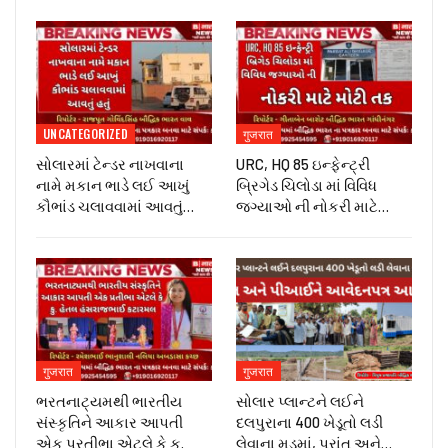
UNCATEGORIZED
गुजरात
સોલારમાં ટેન્ડર નાખવાના
URC, HQ 85 ઇન્ફેન્ટ્રી
નામે મકાન ભાડે લઈ આખું
બ્રિગેડ ચિલોડા માં વિવિધ
કૌભાંડ ચલાવવામાં આવતું…
જગ્યાઓ ની નોકરી માટે…
गुजरात
गुजरात
ભરતનાટ્યમથી ભારતીય
સોલાર પ્લાન્ટને લઈને
સંસ્કૃતિને આકાર આપતી
દલપુરાના 400 ખેડૂતો લડી
એક પ્રતીભા એટલે કે‌ કુ.
લેવાના મૂડમાં, પ્રાંત અને…