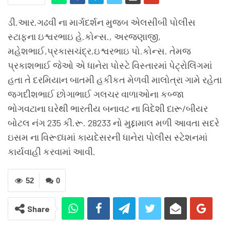
ડી.આર.ગઢવી ના માર્ગદર્શન મુજબ એલસીબી પોલીસ
સ્ટાફના ઇશ્વરભાઇ હે.કોન્સ., અરજણાજી,
મહેશભાઈ,પ્રકાસચંદ્ર,ઇશ્વરભાઇ પો.કોન્સ. તેમજ
પ્રકાશભાઈ જેઓ એ ધાનેરા પોસ્ટે વિસ્તારમાં પેટ્રોલિંગમાં
હતા તે દરમિયાન બાતમી હકીકત મેળવી માલોત્રા ગામે રહેતા
જગદીશભાઈ છોગાભાઈ ગલચર વાળાઓના કબ્જા
ભોગવટાના ઘરેથી ભારતીય બનાવટ ના વિદેશી દારૂ/બીયર
બોટલ નંગ 235 કી.રૂ. 28233 નો મુદ્દામાલ મળી આવતા સદરે
ઇસમ ના વિરૂધ્ધમાં કાયદેસરની ધાનેરા પોલીસ સ્ટેશનમાં
કાર્યવાહી કરવામાં આવી.
52
0
Share