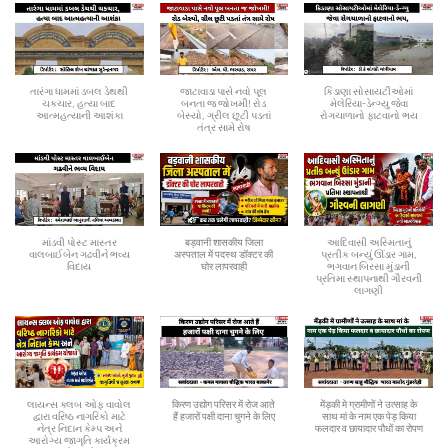
તારંગા ધામમાં ડબલ ડેથથી
જાટાવાડા પાસે નવો પૂલ
કિડાણા સોસાયટીઓમાં
ચકચાર, હત્યા બાદ
બનતા જ જોખમી! રોડ
મેલેરિયા-ડેન્ગ્યુ જેવા
આત્મહત્યાની આશંકા
બેસ્યો, ગ્રીલ છૂટી પડતાં
રોગચાળાનો ફાટવાનો ભય
તંત્ર સામે રોષ
માંડવી પોસ્ટ માસ્તર
बड़वानी शासकीय जिला
આદિવાસી અસ્મિતાનું
વાલબાઈબેન ગઢવીને ભવ્ય
अस्पताल में पदस्थ डॉक्टर की
પ્રતીક બન્યું ઊંડાર ગામ,
વિદાય
घोर लापरवाही
ભગવાન બિરસા મુંડાની
પ્રતિમા સ્થાપનાથી ગૌરવની
લાગણી
લાયન્સ ક્લબ ઓફ વાવોલ
किरण उद्योग परिसर में रोज आते
मेंड़की मे ग्रामीणों ने उत्साह के
દ્વારા વરિષ્ઠ નાગરિકો માટે
हैं हजारों पक्षी दाना चुगने के लिए
साथ मां के नाम एक पेड़ किया
નેત્ર નિદાન કેમ્પ અને
फलदार व छायादार पौधों का रोपण
આરોગ્ય જાગૃતિ કાર્યક્રમ