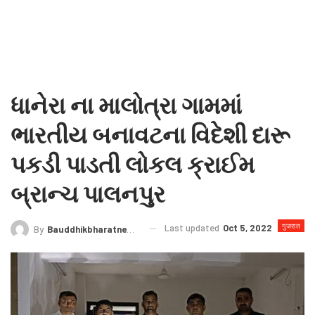
ધાનેરા ના માલોત્રા ગામમાં
ભારતીય બનાવટના વિદેશી દારૂ
પકડી પાડતી લોકલ ક્રાઈમ
બ્રાન્ચ પાલનપુર
गुजरात
Last updated
Oct 5, 2022
By
Bauddhikbharatnews@gmail.com