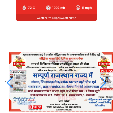
72 %
1002 mb
11 mph
Weather from OpenWeatherMap