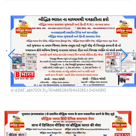
xr:d:DAF_abh72QY:31,j:7614885284764143265,t:24040810