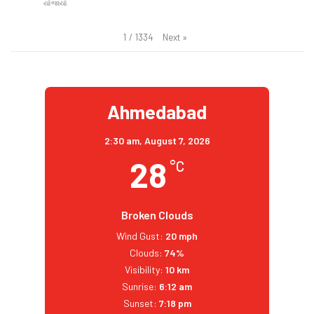
યોજાયો
Next
»
1
/
1334
Ahmedabad
2:30 am,
August 7, 2026
28
°C
Broken Clouds
Wind Gust:
20 mph
Clouds:
74%
Visibility:
10 km
Sunrise:
6:12 am
Sunset:
7:18 pm