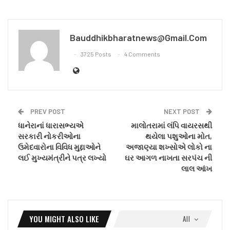
Bauddhikbharatnews@gmail.com
3725 Posts
4 Comments
PREV POST
NEXT POST
ધાનેરાનાં ધારાસભ્યએ
માલોતરામાં લંપિ વાયરસથી
સરકારી નોકરીઓના
થયેલા પશુઓના મોત,
ઉમેદવારોના વિવિધ મુદ્દાઓને
અજાણ્યા શખ્સોએ લોકો ના
લઈ મુખ્યમંત્રીને પત્ર લખ્યો
ઘર આગળ નાખતા સરપંચ ની
લાલ આંખ
YOU MIGHT ALSO LIKE
All