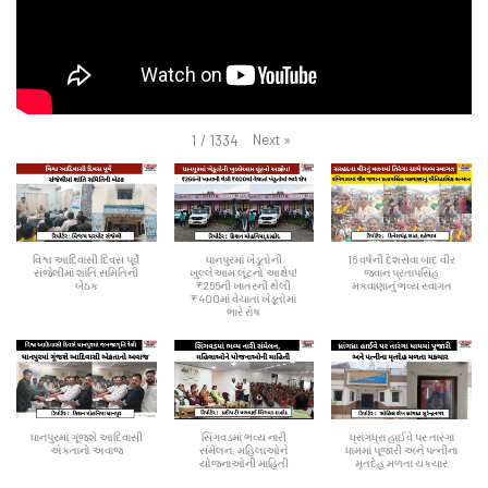
Next
»
1
/
1334
વિશ્વ આદિવાસી દિવસ પૂર્વે
ધાનપુરમાં ખેડૂતોની
16 વર્ષની દેશસેવા બાદ વીર
સંજેલીમાં શાંતિ સમિતિની
ખુલ્લેઆમ લૂંટનો આક્ષેપ!
જવાન પ્રતાપસિંહ
બેઠક
₹266ની ખાતરની થેલી
મકવાણાનું ભવ્ય સ્વાગત
₹400માં વેચાતાં ખેડૂતોમાં
ભારે રોષ
ધાનપુરમાં ગૂંજશે આદિવાસી
સિંગવડમાં ભવ્ય નારી
ધ્રાંગધ્રા હાઈવે પર તારંગા
એકતાનો અવાજ
સંમેલન, મહિલાઓને
ધામમાં પૂજારી અને પત્નીના
યોજનાઓની માહિતી
મૃતદેહ મળતા ચકચાર