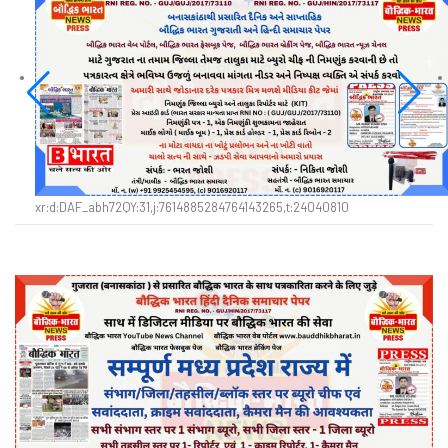
xr:d:DAF_abh72QY:31,j:7614885284764143265,t:24040810