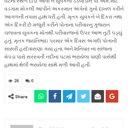
ઘટના સ્થળે દોડી આવી ને યુવકની ડેડબોડીને પી.એમ.માટે
વડગામ મોકલી આપીને અકસ્માત અંગેનો ગુનો દાખલ કરીને
આગળની તપાસ હાથ ધરી હતી. મૃતક યુવકને બે દિકરા તથા
એક દિકરી છે.મજુરી કરીને પોતાના પરીવારનુ ગુજરાન
ચલાવતા યુવકના મોતથી પરીવારજનો ઉપર આભ તુટી પડ્યું
હતું. મૃતક જયંતિભાઇ પરમાર એક દિવસ અગાઉ પોતાની
સાસરી હરદેવાસણા ગયા હતા.અને શનિવાર ના સાંજના
મેપડા પાસે સરસ્વતી નદીના પટમાં ભરાયેલા પાણી પાસેથી
હાથમાં થેલી ભરાયેલા સાથે મળી આવી હતી.
26
0
Share