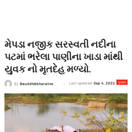
મેપડા નજીક સરસ્વતી નદીના
પટમાં ભરેલા પાણીના ખાડા માંથી
યુવક નો મૃતદેહ મળ્યો.
गुजरात
Last updated
Sep 4, 2022
By
Bauddhikbharatnews@gmail.com