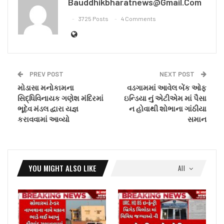
Bauddhikbharatnews@gmail.com
3725 Posts
4 Comments
PREV POST
NEXT POST
મોડાસા મનોકામના
વડગામમાં આવેલ બેંક ઓફ
સિદ્ધિવિનાયક ગણેશ મંદિરમાં
ઇન્ડિયા નું એટીએમ માં પૈસા
ભૂદેવ મંડલ દ્વારા યજ્ઞ
ન હોવાથી શોભાના ગાંઠીયા
કરાવવામાં આવ્યો
સમાન
YOU MIGHT ALSO LIKE
All