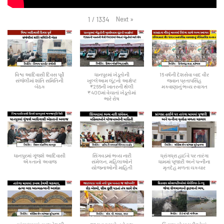
Next
»
1
/
1334
વિશ્વ આદિવાસી દિવસ પૂર્વે
ધાનપુરમાં ખેડૂતોની
16 વર્ષની દેશસેવા બાદ વીર
સંજેલીમાં શાંતિ સમિતિની
ખુલ્લેઆમ લૂંટનો આક્ષેપ!
જવાન પ્રતાપસિંહ
બેઠક
₹266ની ખાતરની થેલી
મકવાણાનું ભવ્ય સ્વાગત
₹400માં વેચાતાં ખેડૂતોમાં
ભારે રોષ
ધાનપુરમાં ગૂંજશે આદિવાસી
સિંગવડમાં ભવ્ય નારી
ધ્રાંગધ્રા હાઈવે પર તારંગા
એકતાનો અવાજ
સંમેલન, મહિલાઓને
ધામમાં પૂજારી અને પત્નીના
યોજનાઓની માહિતી
મૃતદેહ મળતા ચકચાર