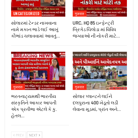
UNCATEGORIZED
गुजरात
સોલારમાં ટેન્ડર નાખવાના
URC, HQ 85 ઇન્ફેન્ટ્રી
નામે મકાન ભાડે લઈ આખું
બ્રિગેડ ચિલોડા માં વિવિધ
કૌભાંડ ચલાવવામાં આવતું…
જગ્યાઓ ની નોકરી માટે…
गुजरात
गुजरात
ભરતનાટ્યમથી ભારતીય
સોલાર પ્લાન્ટને લઈને
સંસ્કૃતિને આકાર આપતી
દલપુરાના 400 ખેડૂતો લડી
એક પ્રતીભા એટલે કે‌ કુ.
લેવાના મૂડમાં, પ્રાંત અને…
હેતલ…
PREV
NEXT