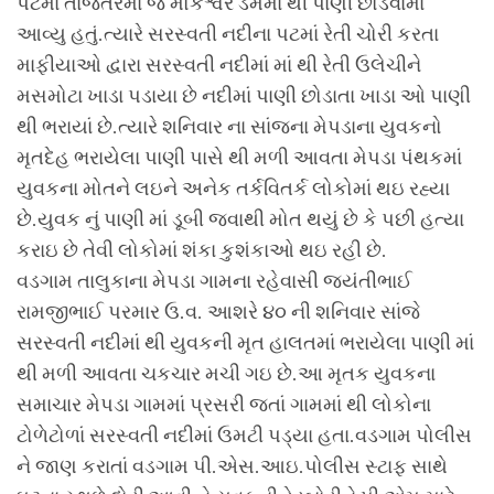
પટમાં તાજેતરમાં જ મોકેશ્વર ડેમમાં થી પાણી છોડવામાં
આવ્યુ હતું.ત્યારે સરસ્વતી નદીના પટમાં રેતી ચોરી કરતા
માફીયાઓ દ્વારા સરસ્વતી નદીમાં માં થી રેતી ઉલેચીને
મસમોટા ખાડા પડાયા છે નદીમાં પાણી છોડાતા ખાડા ઓ પાણી
થી ભરાયાં છે.ત્યારે શનિવાર ના સાંજના મેપડાના યુવકનો
મૃતદેહ ભરાયેલા પાણી પાસે થી મળી આવતા મેપડા પંથકમાં
યુવકના મોતને લઇને અનેક તર્કવિતર્ક લોકોમાં થઇ રહ્યા
છે.યુવક નું પાણી માં ડૂબી જવાથી મોત થયું છે કે પછી હત્યા
કરાઇ છે તેવી લોકોમાં શંકા કુશંકાઓ થઇ રહી છે.
વડગામ તાલુકાના મેપડા ગામના રહેવાસી જયંતીભાઈ
રામજીભાઈ પરમાર ઉ.વ. આશરે ૪૦ ની શનિવાર સાંજે
સરસ્વતી નદીમાં થી યુવકની મૃત હાલતમાં ભરાયેલા પાણી માં
થી મળી આવતા ચકચાર મચી ગઇ છે.આ મૃતક યુવકના
સમાચાર મેપડા ગામમાં પ્રસરી જતાં ગામમાં થી લોકોના
ટોળેટોળાં સરસ્વતી નદીમાં ઉમટી પડ્યા હતા.વડગામ પોલીસ
ને જાણ કરાતાં વડગામ પી.એસ.આઇ.પોલીસ સ્ટાફ સાથે