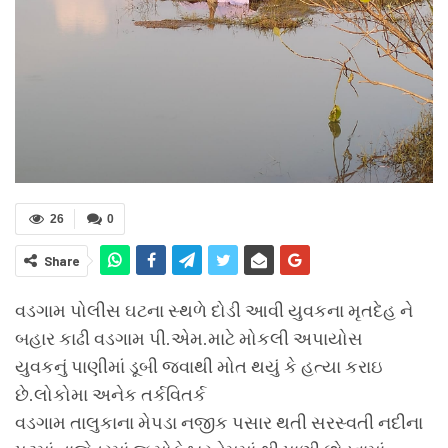
26
0
Share
વડગામ પોલીસ ઘટના સ્થળે દોડી આવી યુવકના મૃતદેહ ને
બહાર કાઢી વડગામ પી.એમ‌.માટે મોકલી અપાયોસ
યુવકનું પાણીમાં ડૂબી જવાથી મોત થયું કે હત્યા કરાઇ
છે.લોકોમા અનેક તર્કવિતર્ક
વડગામ તાલુકાના મેપડા નજીક પસાર થતી સરસ્વતી નદીના