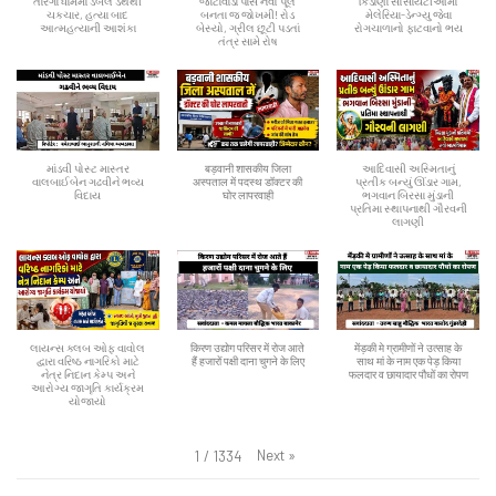
તારંગા ધામમાં ડબલ ડેથથી
જાટાવાડા પાસે નવો પૂલ
કિડાણા સોસાયટીઓમાં
ચકચાર, હત્યા બાદ
બનતા જ જોખમી! રોડ
મેલેરિયા-ડેન્ગ્યુ જેવા
આત્મહત્યાની આશંકા
બેસ્યો, ગ્રીલ છૂટી પડતાં
રોગચાળાનો ફાટવાનો ભય
તંત્ર સામે રોષ
માંડવી પોસ્ટ માસ્તર
बड़वानी शासकीय जिला
આદિવાસી અસ્મિતાનું
વાલબાઈબેન ગઢવીને ભવ્ય
अस्पताल में पदस्थ डॉक्टर की
પ્રતીક બન્યું ઊંડાર ગામ,
વિદાય
घोर लापरवाही
ભગવાન બિરસા મુંડાની
પ્રતિમા સ્થાપનાથી ગૌરવની
લાગણી
લાયન્સ ક્લબ ઓફ વાવોલ
किरण उद्योग परिसर में रोज आते
मेंड़की मे ग्रामीणों ने उत्साह के
દ્વારા વરિષ્ઠ નાગરિકો માટે
हैं हजारों पक्षी दाना चुगने के लिए
साथ मां के नाम एक पेड़ किया
નેત્ર નિદાન કેમ્પ અને
फलदार व छायादार पौधों का रोपण
આરોગ્ય જાગૃતિ કાર્યક્રમ
યોજાયો
Next
»
1
/
1334