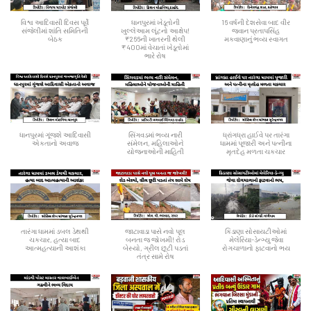
વિશ્વ આદિવાસી દિવસ પૂર્વે
ધાનપુરમાં ખેડૂતોની
16 વર્ષની દેશસેવા બાદ વીર
સંજેલીમાં શાંતિ સમિતિની
ખુલ્લેઆમ લૂંટનો આક્ષેપ!
જવાન પ્રતાપસિંહ
બેઠક
₹266ની ખાતરની થેલી
મકવાણાનું ભવ્ય સ્વાગત
₹400માં વેચાતાં ખેડૂતોમાં
ભારે રોષ
ધાનપુરમાં ગૂંજશે આદિવાસી
સિંગવડમાં ભવ્ય નારી
ધ્રાંગધ્રા હાઈવે પર તારંગા
એકતાનો અવાજ
સંમેલન, મહિલાઓને
ધામમાં પૂજારી અને પત્નીના
યોજનાઓની માહિતી
મૃતદેહ મળતા ચકચાર
તારંગા ધામમાં ડબલ ડેથથી
જાટાવાડા પાસે નવો પૂલ
કિડાણા સોસાયટીઓમાં
ચકચાર, હત્યા બાદ
બનતા જ જોખમી! રોડ
મેલેરિયા-ડેન્ગ્યુ જેવા
આત્મહત્યાની આશંકા
બેસ્યો, ગ્રીલ છૂટી પડતાં
રોગચાળાનો ફાટવાનો ભય
તંત્ર સામે રોષ