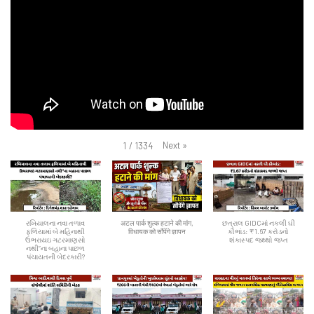
Next
»
1
/
1334
રખિયાલના નવા તળાવ
अटल पार्क शुल्क हटाने की मांग,
છત્રાલ GIDCમાં નકલી ઘી
ફળિયામાં બે મહિનાથી
विधायक को सौंपेंगे ज्ञापन
કૌભાંડ: ₹1.67 કરોડનો
ઉભરાયઇ ગટરમાણસો
શંકાસ્પદ જથ્થો જપ્ત
નથી”ના બહાના પાછળ
પંચાયતની બેદરકારી?