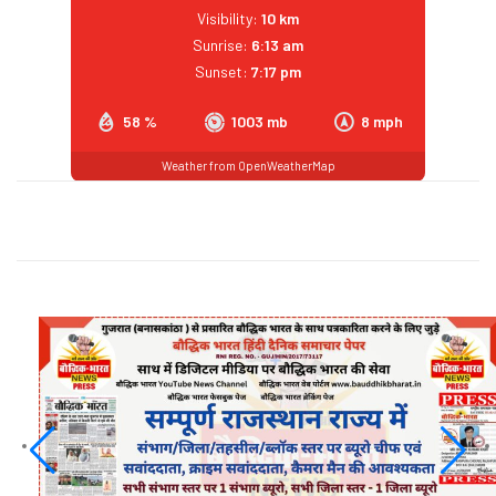
Visibility:
10 km
Sunrise:
6:13 am
Sunset:
7:17 pm
58 %
1003 mb
8 mph
Weather from OpenWeatherMap