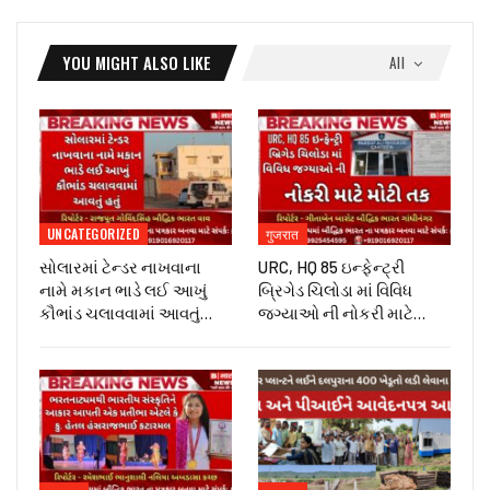
YOU MIGHT ALSO LIKE
All
UNCATEGORIZED
गुजरात
સોલારમાં ટેન્ડર નાખવાના
URC, HQ 85 ઇન્ફેન્ટ્રી
નામે મકાન ભાડે લઈ આખું
બ્રિગેડ ચિલોડા માં વિવિધ
કૌભાંડ ચલાવવામાં આવતું…
જગ્યાઓ ની નોકરી માટે…