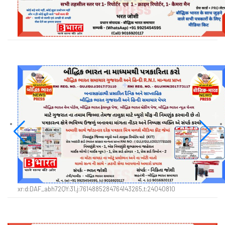
xr:d:DAF_abh72QY:31,j:7614885284764143265,t:24040810