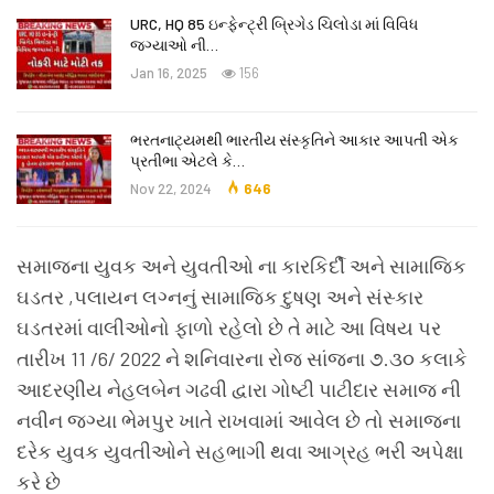
URC, HQ 85 ઇન્ફેન્ટ્રી બ્રિગેડ ચિલોડા માં વિવિધ
જગ્યાઓ ની…
Jan 16, 2025
156
ભરતનાટ્યમથી ભારતીય સંસ્કૃતિને આકાર આપતી એક
પ્રતીભા એટલે કે‌…
Nov 22, 2024
646
સમાજના યુવક અને યુવતીઓ ના કારકિર્દી અને સામાજિક
ઘડતર ,પલાયન લગ્નનું સામાજિક દુષણ અને સંસ્કાર
ઘડતરમાં વાલીઓનો ફાળો રહેલો છે તે માટે આ વિષય પર
તારીખ 11 /6/ 2022 ને શનિવારના રોજ સાંજના ૭.૩૦ કલાકે
આદરણીય નેહલબેન ગઢવી દ્વારા ગોષ્ટી પાટીદાર સમાજ ની
નવીન જગ્યા ભેમપુર ખાતે રાખવામાં આવેલ છે તો સમાજના
દરેક યુવક યુવતીઓને સહભાગી થવા આગ્રહ ભરી અપેક્ષા
કરે છે