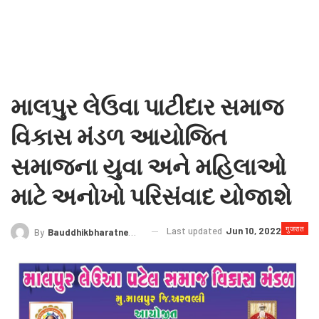
માલપુર લેઉવા પાટીદાર સમાજ
વિકાસ મંડળ આયોજિત
સમાજના યુવા અને મહિલાઓ
માટે અનોખો પરિસંવાદ યોજાશે
गुजरात
Last updated
Jun 10, 2022
By
Bauddhikbharatnews@gmail.com