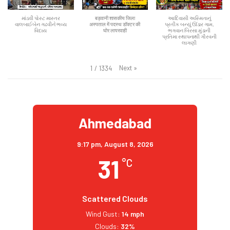
માંડવી પોસ્ટ માસ્તર
बड़वानी शासकीय जिला
આદિવાસી અસ્મિતાનું
વાલબાઈબેન ગઢવીને ભવ્ય
अस्पताल में पदस्थ डॉक्टर की
પ્રતીક બન્યું ઊંડાર ગામ,
વિદાય
घोर लापरवाही
ભગવાન બિરસા મુંડાની
પ્રતિમા સ્થાપનાથી ગૌરવની
લાગણી
Next
»
1
/
1334
Ahmedabad
9:17 pm,
August 8, 2026
31
°C
Scattered Clouds
Wind Gust:
14 mph
Clouds:
32%