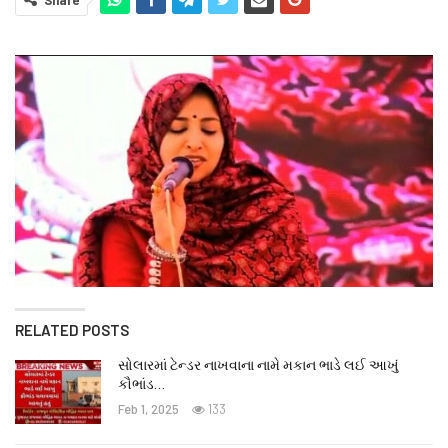
Share
RELATED POSTS
સોલારમાં ટેન્ડર નાખવાના નામે મકાન ભાડે લઈ આખું
કૌભાંડ…
Feb 1, 2025
133