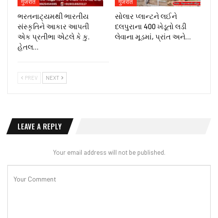
गुजरात
गुजरात
ભરતનાટ્યમથી ભારતીય
સોલાર પ્લાન્ટને લઈને
સંસ્કૃતિને આકાર આપતી
દલપુરાના 400 ખેડૂતો લડી
એક પ્રતીભા એટલે કે‌ કુ.
લેવાના મૂડમાં, પ્રાંત અને…
હેતલ…
PREV
NEXT
LEAVE A REPLY
Your email address will not be published.