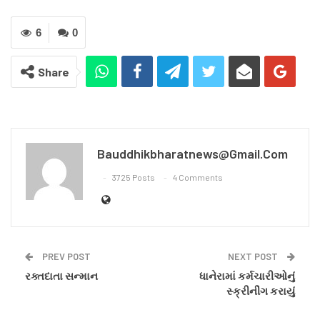
6
0
Share
Bauddhikbharatnews@gmail.com
3725 Posts
4 Comments
PREV POST
NEXT POST
રક્તદાતા સન્માન
ધાનેરામાં કર્મચારીઓનું
સ્ક્રીનીંગ કરાયું