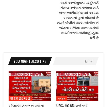
સામે આજે યુવતી પર દુષ્કર્મ
તેમજ ગર્ભપાત કરાવવા માટે
બળજબરીથી દવાઓ આપવા
બાબત નો ગુનો નોંધાયો છે
ત્યારે પોલીસે પારસ સોનીના ને
જેલના સળિયા પાછળ ધકેલી
કાયદેસરની કાર્યવાહી હાથ
ધરી છે
YOU MIGHT ALSO LIKE
All
UNCATEGORIZED
गुजरात
સોલારમાં ટેન્ડર નાખવાના
URC, HQ 85 ઇન્ફેન્ટ્રી