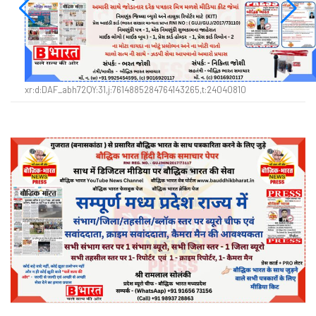
xr:d:DAF_abh72QY:31,j:7614885284764143265,t:24040810