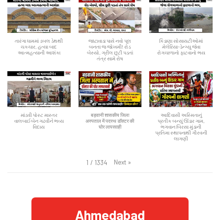
તારંગા ધામમાં ડબલ ડેથથી
જાટાવાડા પાસે નવો પૂલ
કિડાણા સોસાયટીઓમાં
ચકચાર, હત્યા બાદ
બનતા જ જોખમી! રોડ
મેલેરિયા-ડેન્ગ્યુ જેવા
આત્મહત્યાની આશંકા
બેસ્યો, ગ્રીલ છૂટી પડતાં
રોગચાળાનો ફાટવાનો ભય
તંત્ર સામે રોષ
માંડવી પોસ્ટ માસ્તર
बड़वानी शासकीय जिला
આદિવાસી અસ્મિતાનું
વાલબાઈબેન ગઢવીને ભવ્ય
अस्पताल में पदस्थ डॉक्टर की
પ્રતીક બન્યું ઊંડાર ગામ,
વિદાય
घोर लापरवाही
ભગવાન બિરસા મુંડાની
પ્રતિમા સ્થાપનાથી ગૌરવની
લાગણી
Next
»
1
/
1334
Ahmedabad