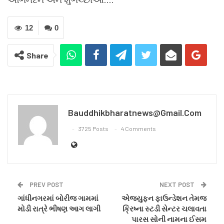
12
0
Share
Bauddhikbharatnews@gmail.com
3725 Posts
4 Comments
PREV POST
NEXT POST
ગાંધીનગરમાં બોરીજ ગામમાં
એજ્યુફન ફાઉન્ડેશન તેમજ
મોડી રાત્રે ભીષણ આગ લાગી
ક્રિષ્ના સ્ટડી સેન્ટર ચલાવતા
પારસ સોની નામના ઈસમ