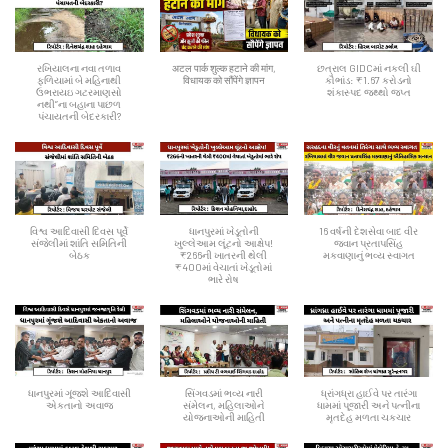
રખિયાલના નવા તળાવ
अटल पार्क शुल्क हटाने की मांग,
છત્રાલ GIDCમાં નકલી ઘી
ફળિયામાં બે મહિનાથી
विधायक को सौंपेंगे ज्ञापन
કૌભાંડ: ₹1.67 કરોડનો
ઉભરાયઇ ગટરમાણસો
શંકાસ્પદ જથ્થો જપ્ત
નથી”ના બહાના પાછળ
પંચાયતની બેદરકારી?
વિશ્વ આદિવાસી દિવસ પૂર્વે
ધાનપુરમાં ખેડૂતોની
16 વર્ષની દેશસેવા બાદ વીર
સંજેલીમાં શાંતિ સમિતિની
ખુલ્લેઆમ લૂંટનો આક્ષેપ!
જવાન પ્રતાપસિંહ
બેઠક
₹266ની ખાતરની થેલી
મકવાણાનું ભવ્ય સ્વાગત
₹400માં વેચાતાં ખેડૂતોમાં
ભારે રોષ
ધાનપુરમાં ગૂંજશે આદિવાસી
સિંગવડમાં ભવ્ય નારી
ધ્રાંગધ્રા હાઈવે પર તારંગા
એકતાનો અવાજ
સંમેલન, મહિલાઓને
ધામમાં પૂજારી અને પત્નીના
યોજનાઓની માહિતી
મૃતદેહ મળતા ચકચાર