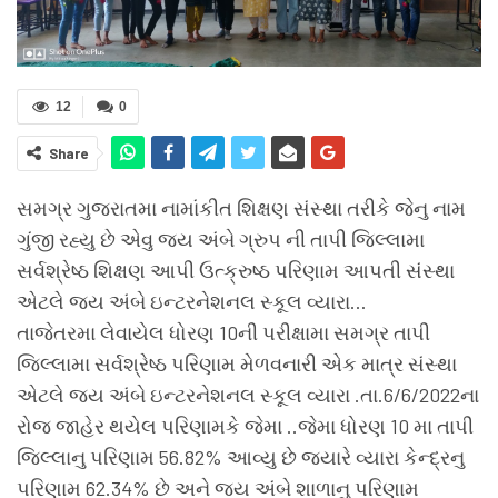
12
0
Share
સમગ્ર ગુજરાતમા નામાંકીત શિક્ષણ સંસ્થા તરીકે જેનુ નામ
ગુંજી રહ્યુ છે એવુ જય અંબે ગ્રુપ ની તાપી જિલ્લામા
સર્વશ્રેષ્ઠ શિક્ષણ આપી ઉત્ક્રુષ્ઠ પરિણામ આપતી સંસ્થા
એટલે જય અંબે ઇન્ટરનેશનલ સ્કૂલ વ્યારા…
તાજેતરમા લેવાયેલ ધોરણ 10ની પરીક્ષામા સમગ્ર તાપી
જિલ્લામા સર્વશ્રેષ્ઠ પરિણામ મેળવનારી એક માત્ર સંસ્થા
એટલે જય અંબે ઇન્ટરનેશનલ સ્કૂલ વ્યારા .તા.6/6/2022ના
રોજ જાહેર થયેલ પરિણામકે જેમા ..જેમા ધોરણ 10 મા તાપી
જિલ્લાનુ પરિણામ 56.82% આવ્યુ છે જ્યારે વ્યારા કેન્દ્રનુ
પરિણામ 62.34% છે અને જય અંબે શાળાનુ પરિણામ