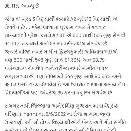
98.11% આવ્યુ છે
જેમા A1 ગ્રેડ 3 વિદ્યાર્થી જ્યારે A2 ગ્રેડ13 વિદ્યાર્થી એ
મેળવેલ છે ….જેમા શાળામા પ્રથમ નંબર મેળવનાર
માહ્યાવંશી પ્રેક્ષા કમલેશભાઈ એ 600 માથી 565 ગુણ મેળવી
94.16% ટકાવારી અને 99.65 પર્સન્ટાઇલ મેળવેલ છે
જ્યારે બીજા નંબરે ગામીત હિરલકુમારી અવિનાસભાઇએ
પણ 600 માથી 548 ગુણ સાથે 91.33% અને 98.79
પર્સન્ટાઇલ મેળવેલ અને ત્રીજા નંબરે ગામીત પલક
સરમુખભાઇએ પણ 600માથી 544 ગુણ સાથે 90.66%અને
98.53 પર્સન્ટાઇલ મેળવેલ છે આ ઉપરાંત શાળાના અન્ય ટોપ
વિદ્યાર્થીઓ પણ એવરેજ 95 કરતા વધુ PR મેળવેલ છે
સમગ્ર તાપી જિલ્લામા અને દક્ષિણ ગુજરાત મા સર્વશ્રેષ્ઠ
પરિણામ આવતા તા .6/6/2022 ના રોજ શાળામા ભવ્ય
ઉજવણી કરી સૌ ટોપર વિદ્યાર્થીઓને બેન્ડ અને ગીત સંગીત
સાથે વધાવી લેવામા આવ્યા હતા અને સૌને મિઠાઇ વહેચી