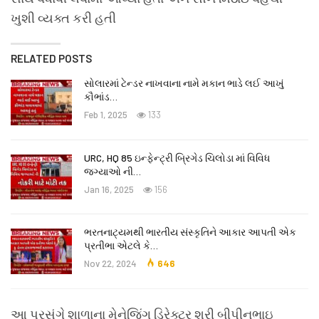
ખુશી વ્યક્ત કરી હતી
RELATED POSTS
સોલારમાં ટેન્ડર નાખવાના નામે મકાન ભાડે લઈ આખું
કૌભાંડ…
Feb 1, 2025
133
URC, HQ 85 ઇન્ફેન્ટ્રી બ્રિગેડ ચિલોડા માં વિવિધ
જગ્યાઓ ની…
Jan 16, 2025
156
ભરતનાટ્યમથી ભારતીય સંસ્કૃતિને આકાર આપતી એક
પ્રતીભા એટલે કે‌…
Nov 22, 2024
646
આ પ્રસંગે શાળાના મેનેજિંગ ડિરેક્ટર શ્રી બીપીનભાઇ