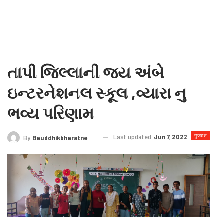
તાપી જિલ્લાની જય અંબે
ઇન્ટરનેશનલ સ્કૂલ ,વ્યારા નુ
ભવ્ય પરિણામ
गुजरात
Last updated
Jun 7, 2022
By
Bauddhikbharatnews@gmail.com