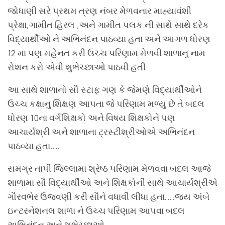
જોધાણી સરે પ્રથમ ત્રણ નંબર મેળવનાર માહ્યાવંશી
પ્રેક્ષા,ગામીત હિરલ ,અને ગામીત પલક ની સાથે સાથે દરેક
વિદ્યાર્થીઓ ને અભિનંદન પાઠવ્યા હતા અને આગળ ધોરણ
12 મા પણ મહેનત કરી ઉચ્ચ પરિણામ મેળવી શાળાનુ નામ
રોશન કરો એવી શુભેચ્છાઓ પાઠવી હતી
આ સાથે શાળાનો સૌ સ્ટાફ ગણ કે જેમણે વિદ્યાર્થીઓને
ઉચ્ચ કક્ષાનુ શિક્ષણ આપતા જે પરિણામ મળ્યુ છે તે બદલ
ધોરણ 10ના વર્ગશિક્ષકો અને વિષય શિક્ષકોને પણ
આચાર્યશ્રી અને શાળાના ટ્રસ્ટીશ્રીઓએ અભિનંદન
પાઠવ્યા હતા….
સમગ્ર તાપી જિલ્લામા શ્રેષ્ઠ પરિણામ મેળવવા બદલ આજે
શાળામા સૌ વિદ્યાર્થીઓ અને શિક્ષકોની સાથે આચાર્યશ્રીએ
ગૌરવભેર ઉજવણી કરી સૌને વધાવી લીધા હતા….જય અંબે
ઇન્ટરનેશનલ શાળા ને ઉચ્ચ પરિણામ આપવા બદલ
અભિનંદન અને શુભેચ્છાઓ….