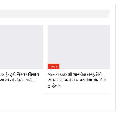
गुजरात
ન્ફેન્ટ્રી બ્રિગેડ ચિલોડા
ભરતનાટ્યમથી ભારતીય સંસ્કૃતિને
ગ્યાઓ ની નોકરી માટે…
આકાર આપતી એક પ્રતીભા એટલે કે‌
કુ. હેતલ…