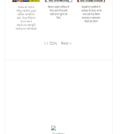
લાયન્સ ક્લબ
किरण उद्योग परिसर में
मेंड़की मे ग्रामीणों ने
ઓફ વાવોલ દ્વારા
रोज आते हैं हजारों
उत्साह के साथ मां के
વરિષ્ઠ નાગરિકો
पक्षी दाना चुगने के
नाम एक पेड़ किया
માટે નેત્ર નિદાન
लिए
फलदार व छायादार
કેમ્પ અને
पौधों का रोपण
આરોગ્ય જાગૃતિ
કાર્યક્રમ યોજાયો
Next
»
1
/
1334
Ahmedabad
6:08 pm,
August 6, 2026
33
°C
Overcast Clouds