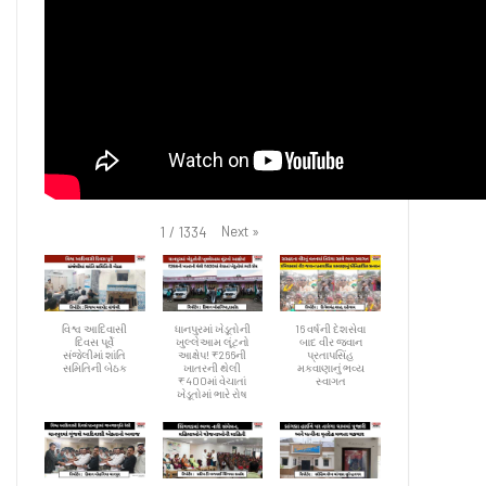
Next
»
1
/
1334
વિશ્વ આદિવાસી
ધાનપુરમાં ખેડૂતોની
16 વર્ષની દેશસેવા
દિવસ પૂર્વે
ખુલ્લેઆમ લૂંટનો
બાદ વીર જવાન
સંજેલીમાં શાંતિ
આક્ષેપ! ₹266ની
પ્રતાપસિંહ
સમિતિની બેઠક
ખાતરની થેલી
મકવાણાનું ભવ્ય
₹400માં વેચાતાં
સ્વાગત
ખેડૂતોમાં ભારે રોષ