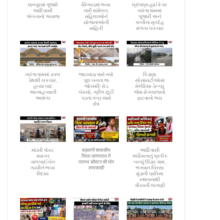
ધાનપુરમાં ગૂંજશે
સિંગવડમાં ભવ્ય
ધ્રાંગધ્રા હાઈવે પર
આદિવાસી
નારી સંમેલન,
તારંગા ધામમાં
એકતાનો અવાજ
મહિલાઓને
પૂજારી અને
યોજનાઓની
પત્નીના મૃતદેહ
માહિતી
મળતા ચકચાર
તારંગા ધામમાં ડબલ
જાટાવાડા પાસે નવો
કિડાણા
ડેથથી ચકચાર,
પૂલ બનતા જ
સોસાયટીઓમાં
હત્યા બાદ
જોખમી! રોડ
મેલેરિયા-ડેન્ગ્યુ
આત્મહત્યાની
બેસ્યો, ગ્રીલ છૂટી
જેવા રોગચાળાનો
આશંકા
પડતાં તંત્ર સામે
ફાટવાનો ભય
રોષ
માંડવી પોસ્ટ
बड़वानी शासकीय
આદિવાસી
માસ્તર
जिला अस्पताल में
અસ્મિતાનું પ્રતીક
વાલબાઈબેન
पदस्थ डॉक्टर की घोर
બન્યું ઊંડાર ગામ,
ગઢવીને ભવ્ય
लापरवाही
ભગવાન બિરસા
વિદાય
મુંડાની પ્રતિમા
સ્થાપનાથી
ગૌરવની લાગણી