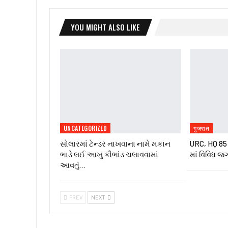
YOU MIGHT ALSO LIKE
UNCATEGORIZED
गुजरात
સોલારમાં ટેન્ડર નાખવાના નામે મકાન
URC, HQ 85 ઇ
ભાડે લઈ આખું કૌભાંડ ચલાવવામાં
માં વિવિધ જ
આવતું…
PREV
NEXT