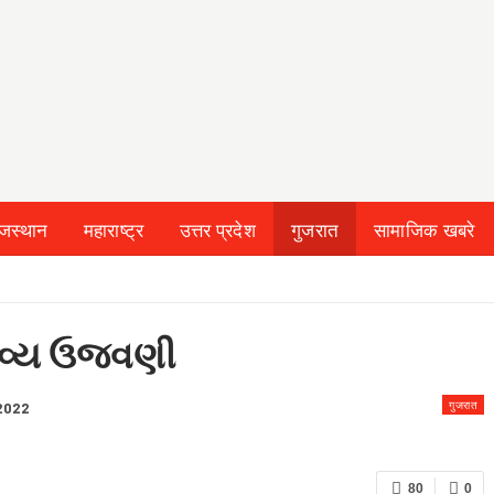
ाजस्थान
महाराष्ट्र
उत्तर प्रदेश
गुजरात
सामाजिक खबरे
 & CONDITION
 ભવ્ય ઉજવણી
गुजरात
 2022
80
0