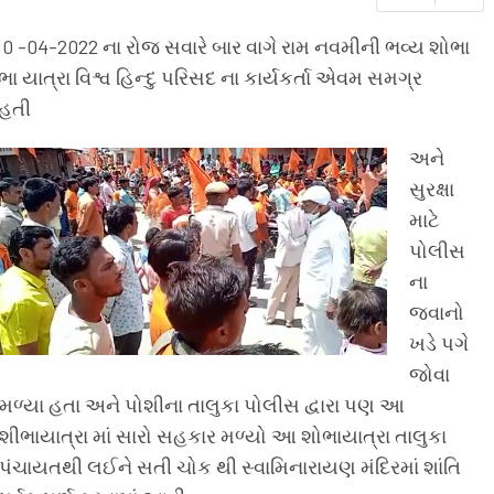
 10 -04-2022 ના રોજ સવારે બાર વાગે રામ નવમીની ભવ્ય શોભા
ા યાત્રા વિશ્વ હિન્દુ પરિસદ ના કાર્યકર્તા એવમ સમગ્ર
 હતી
અને
સુરક્ષા
માટે
પોલીસ
ના
જવાનો
ખડે પગે
જોવા
મળ્યા હતા અને પોશીના તાલુકા પોલીસ દ્વારા પણ આ
શીભાયાત્રા માં સારો સહકાર મળ્યો આ શોભાયાત્રા તાલુકા
પંચાયતથી લઈને સતી ચોક થી સ્વામિનારાયણ મંદિરમાં શાંતિ