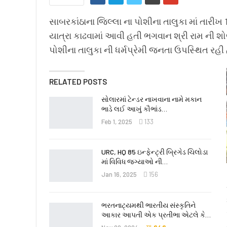
સાબરકાંઠાના જિલ્લા ના પોશીના તાલુકા માં તારીખ
યાત્રા કાઢવામાં આવી હતી ભગવાન શ્રી રામ ની શોભ
પોશીના તાલુકા ની ધર્મપ્રેમી જનતા ઉપસ્થિત રહી
RELATED POSTS
સોલારમાં ટેન્ડર નાખવાના નામે મકાન
ભાડે લઈ આખું કૌભાંડ…
Feb 1, 2025
133
URC, HQ 85 ઇન્ફેન્ટ્રી બ્રિગેડ ચિલોડા
માં વિવિધ જગ્યાઓ ની…
Jan 16, 2025
156
ભરતનાટ્યમથી ભારતીય સંસ્કૃતિને
આકાર આપતી એક પ્રતીભા એટલે કે‌…