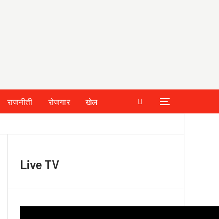
राजनीती
रोजगार
खेल
Live TV