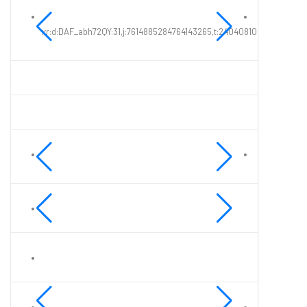
xr:d:DAF_abh72QY:31,j:7614885284764143265,t:24040810