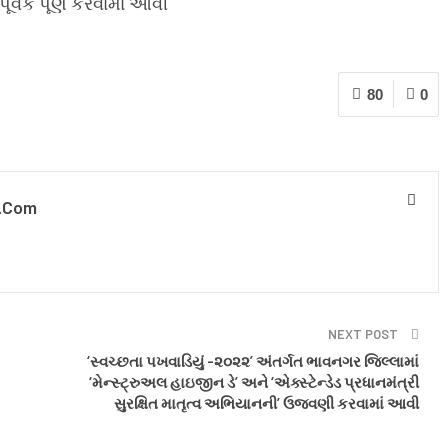
પૂર્વક પૂર્ણ કરવામાં આવી
80
0
.com
NEXT POST
‘સ્વચ્છતા પખવાડિયું -૨૦૨૨’ અંતર્ગત ભાવનગર જિલ્લામાં
‘મેન્સ્ટ્રુઅલ હાઇજીન ડે’ અને ‘એક્સ્ટેન્ડેડ પ્રધાનમંત્રી
સુરક્ષિત માતૃત્વ અભિયાનની’ ઉજવણી કરવામાં આવી