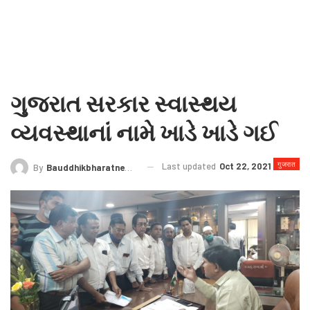
ગુજરાત સરકાર સ્વાસ્થય
વ્યવસ્થાનાં નામે ખાડે ખાડે ગઈ
गुजरात
Last updated
Oct 22, 2021
By
Bauddhikbharatnews@gmail.com