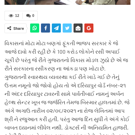
12
0
Share
વિકાસનાં મોટા મોટા બણગાં ફૂંકતી ભાજપ સરકાર કે જે
આજે દાવો કરી રહી છે કે 100 કરોડ લોકોને રસી અપાઈ
ચૂકી છે પરંતુ જે રીતે ગુજરાતનો વિકાસ મોડલ ઝુઠો છે એ જ
રીતે સરકારના રસીકરણ ના આંકડા પણ ખોટા છે.
ગુજરાતની સ્વાસ્થય વ્યવસ્થા કઈ રીતે ખાડે ગઈ છે તેનું
ઉત્તમ નમૂનો જો જોવો હોય તો એ દરિયાપુર વોર્ડ નંબર-૨૧
ની અંદર દરિયાપુર ટાવરની સામે પાર્વતીબાઈ નામનું અર્બન
હેલ્થ સેન્ટર ખૂબ જ જર્જરિત તેમજ બિસ્માર હાલતમાં છે. જે
અંગે અગાઉ તારીખ ૦૨/૦૬/૨૦૨૧ ના રોજ લેખિતમાં આપ
શ્રી ને રજુઆત કરી હતી, પરંતુ આજ દિન સુધી તે અંગે કોઈ
બાબત ધ્યાનમાં લીધેલ નથી, ડોક્ટર્સ ની અનિયમિત હાજરી,