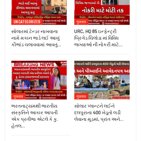
UNCATEGORIZED
गुजरात
સોલારમાં ટેન્ડર નાખવાના
URC, HQ 85 ઇન્ફેન્ટ્રી
નામે મકાન ભાડે લઈ આખું
બ્રિગેડ ચિલોડા માં વિવિધ
કૌભાંડ ચલાવવામાં આવતું…
જગ્યાઓ ની નોકરી માટે…
गुजरात
गुजरात
ભરતનાટ્યમથી ભારતીય
સોલાર પ્લાન્ટને લઈને
સંસ્કૃતિને આકાર આપતી
દલપુરાના 400 ખેડૂતો લડી
એક પ્રતીભા એટલે કે‌ કુ.
લેવાના મૂડમાં, પ્રાંત અને…
હેતલ…