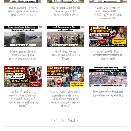
ધ્રાંગધ્રા હાઈવે પર તારંગા
તારંગા ધામમાં ડબલ ડેથથી
જાટાવાડા પાસે નવો પૂલ
ધામમાં પૂજારી અને પત્નીના
ચકચાર, હત્યા બાદ
બનતા જ જોખમી! રોડ
મૃતદેહ મળતા ચકચાર
આત્મહત્યાની આશંકા
બેસ્યો, ગ્રીલ છૂટી પડતાં
તંત્ર સામે રોષ
કિડાણા સોસાયટીઓમાં
માંડવી પોસ્ટ માસ્તર
बड़वानी शासकीय जिला
મેલેરિયા-ડેન્ગ્યુ જેવા
વાલબાઈબેન ગઢવીને ભવ્ય
अस्पताल में पदस्थ डॉक्टर की
રોગચાળાનો ફાટવાનો ભય
વિદાય
घोर लापरवाही
આદિવાસી અસ્મિતાનું
લાયન્સ ક્લબ ઓફ વાવોલ
किरण उद्योग परिसर में रोज आते
પ્રતીક બન્યું ઊંડાર ગામ,
દ્વારા વરિષ્ઠ નાગરિકો માટે
हैं हजारों पक्षी दाना चुगने के लिए
ભગવાન બિરસા મુંડાની
નેત્ર નિદાન કેમ્પ અને
પ્રતિમા સ્થાપનાથી ગૌરવની
આરોગ્ય જાગૃતિ કાર્યક્રમ
લાગણી
યોજાયો
Next
»
1
/
1334