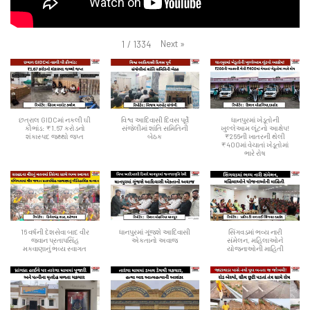
Next
»
1
/
1334
છત્રાલ GIDCમાં નકલી ઘી
વિશ્વ આદિવાસી દિવસ પૂર્વે
ધાનપુરમાં ખેડૂતોની
કૌભાંડ: ₹1.67 કરોડનો
સંજેલીમાં શાંતિ સમિતિની
ખુલ્લેઆમ લૂંટનો આક્ષેપ!
શંકાસ્પદ જથ્થો જપ્ત
બેઠક
₹266ની ખાતરની થેલી
₹400માં વેચાતાં ખેડૂતોમાં
ભારે રોષ
16 વર્ષની દેશસેવા બાદ વીર
ધાનપુરમાં ગૂંજશે આદિવાસી
સિંગવડમાં ભવ્ય નારી
જવાન પ્રતાપસિંહ
એકતાનો અવાજ
સંમેલન, મહિલાઓને
મકવાણાનું ભવ્ય સ્વાગત
યોજનાઓની માહિતી