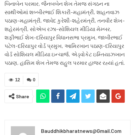
બિનાબેન પરમાર, જૈનબબેન શેખ તેમજ સંગઠન ના
સાથીઓમાં શબ્બીરભાઈ શિકારી-મહામંત્રી, શાહનવાઝ
પઠાણ-મહામંત્રી, જાવેદ કુરેશી-શહેરમંત્રી, તનવીર શેખ-
શહેરમંત્રી, સોએબ રઝા-સોશિયલ મીડિયા મેમ્બર,
શફીભાઈ શેખ-દરિયાપુર વિધાનસભા પ્રમુખ, જાબીરભાઈ
પટેલ-દરિયાપુર વોર્ડ પ્રમુખ, આમિરખાન પઠાણ-દરિયાપુર
વોર્ડ સોશિયલ મીડિયા ઇન્ચાર્જ, એડ્વોકેટ ઇમ્તિયાઝખાન
પઠાણ, હાસિમ શેખ તેમજ રાહુલ પરમાર હાજર રહ્યાં હતાં.
12
0
Share
Bauddhikbharatnews@gmail.com