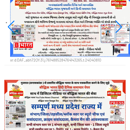
xr:d:DAF_abh72QY:31,j:7614885284764143265,t:24040810