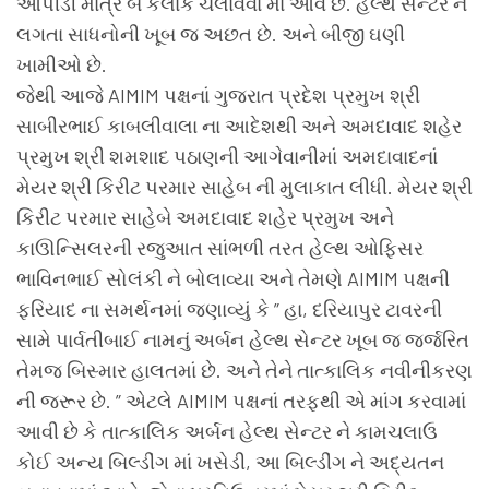
ઓપીડી માત્ર બે કલાક ચલાવવા માં આવે છે. હેલ્થ સેન્ટર ને
લગતા સાધનોની ખૂબ જ અછત છે. અને બીજી ઘણી
ખામીઓ છે.
જેથી આજે AIMIM પક્ષનાં ગુજરાત પ્રદેશ પ્રમુખ શ્રી
સાબીરભાઈ કાબલીવાલા ના આદેશથી અને અમદાવાદ શહેર
પ્રમુખ શ્રી શમશાદ પઠાણની આગેવાનીમાં અમદાવાદનાં
મેયર શ્રી કિરીટ પરમાર સાહેબ ની મુલાકાત લીધી. મેયર શ્રી
કિરીટ પરમાર સાહેબે અમદાવાદ શહેર પ્રમુખ અને
કાઊન્સિલરની રજુઆત સાંભળી તરત હેલ્થ ઓફિસર
ભાવિનભાઈ સોલંકી ને બોલાવ્યા અને તેમણે AIMIM પક્ષની
ફરિયાદ ના સમર્થનમાં જણાવ્યું કે ” હા, દરિયાપુર ટાવરની
સામે પાર્વતીબાઈ નામનું અર્બન હેલ્થ સેન્ટર ખૂબ જ જર્જરિત
તેમજ બિસ્માર હાલતમાં છે. અને તેને તાત્કાલિક નવીનીકરણ
ની જરૂર છે. ” એટલે AIMIM પક્ષનાં તરફથી એ માંગ કરવામાં
આવી છે કે તાત્કાલિક અર્બન હેલ્થ સેન્ટર ને કામચલાઉ
કોઈ અન્ય બિલ્ડીંગ માં ખસેડી, આ બિલ્ડીંગ ને અદ્યતન