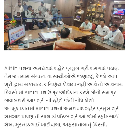
AIMIM પક્ષનાં અમદાવાદ શહેર પ્રમુખ શ્રી શમશાદ પઠાણ
તેમજ તમામ સંગઠન ના સાથીઓએ જણાવ્યું કે જો આપ
શ્રી દ્વારા સકારાત્મક નિર્ણય લેવામાં નહીં આવે તો આવનારા
દિવસો માં AIMIM પક્ષ ઉગ્ર આંદોલન કરશે જેની સમગ્ર
જવાબદારી આપશ્રી ની રહેશે જેની નોંધ લેશો.
આ મુલાકાતમાં AIMIM પક્ષનાં અમદાવાદ શહેર પ્રમુખ શ્રી
શમશાદ પઠાણ ની સાથે કોર્પોરેટર શ્રીઓ જેમાં રફીકભાઈ
શેખ, મુસ્તાકભાઈ ખાદીવાલા, અફ્સાનાબાનું ચિસ્તી,