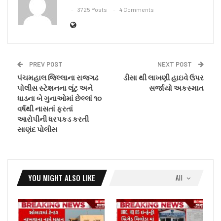
3725 Posts
4 Comments
PREV POST
NEXT POST
પંચમહાલ જિલ્લાના રાજગઢ
ડીસા થી લાખણી હાઇવે ઉપર
પોલીસ સ્ટેશનના લૂંટ અને
સર્જાયો અકસ્માત
ધાડના બે ગુનાઓમાં છેલ્લાં ૧૦
વર્ષથી નાસતાં ફરતાં
આરોપીની ધરપકડ કરતી
સાણંદ પોલીસ
YOU MIGHT ALSO LIKE
All