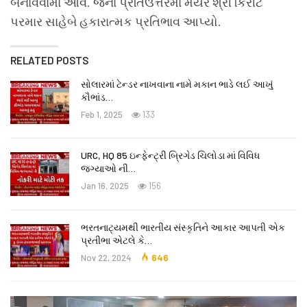
બનાવવામાં આવે. જેના પ્રતિઉત્તરમાં મેયર શ્રી કિરીટ
પરમાર સાહેબે હકારાત્મક પ્રતિભાવ આપ્યો.
RELATED POSTS
સોલારમાં ટેન્ડર નાખવાના નામે મકાન ભાડે લઈ આખું
કૌભાંડ…
Feb 1, 2025
133
URC, HQ 85 ઇન્ફેન્ટ્રી બ્રિગેડ ચિલોડા માં વિવિધ
જગ્યાઓ ની…
Jan 16, 2025
156
ભરતનાટ્યમથી ભારતીય સંસ્કૃતિને આકાર આપતી એક
પ્રતીભા એટલે કે‌…
Nov 22, 2024
646