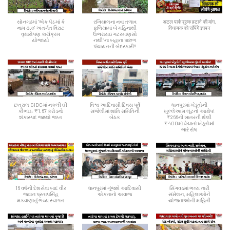
સોનગઢમાં ‘એક પેડ માં કે
રખિયાલના નવા તળાવ
अटल पार्क शुल्क हटाने की मांग,
નામ ૩.૦' અંતર્ગત વિરાટ
ફળિયામાં બે મહિનાથી
विधायक को सौंपेंगे ज्ञापन
વૃક્ષારોપણ કાર્યક્રમ
ઉભરાયઇ ગટરમાણસો
યોજાયો
નથી”ના બહાના પાછળ
પંચાયતની બેદરકારી?
છત્રાલ GIDCમાં નકલી ઘી
વિશ્વ આદિવાસી દિવસ પૂર્વે
ધાનપુરમાં ખેડૂતોની
કૌભાંડ: ₹1.67 કરોડનો
સંજેલીમાં શાંતિ સમિતિની
ખુલ્લેઆમ લૂંટનો આક્ષેપ!
શંકાસ્પદ જથ્થો જપ્ત
બેઠક
₹266ની ખાતરની થેલી
₹400માં વેચાતાં ખેડૂતોમાં
ભારે રોષ
16 વર્ષની દેશસેવા બાદ વીર
ધાનપુરમાં ગૂંજશે આદિવાસી
સિંગવડમાં ભવ્ય નારી
જવાન પ્રતાપસિંહ
એકતાનો અવાજ
સંમેલન, મહિલાઓને
મકવાણાનું ભવ્ય સ્વાગત
યોજનાઓની માહિતી