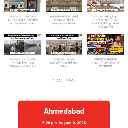
ધ્રાંગધ્રા હાઈવે પર તારંગા
તારંગા ધામમાં ડબલ ડેથથી
જાટાવાડા પાસે નવો પૂલ
ધામમાં પૂજારી અને પત્નીના
ચકચાર, હત્યા બાદ
બનતા જ જોખમી! રોડ
મૃતદેહ મળતા ચકચાર
આત્મહત્યાની આશંકા
બેસ્યો, ગ્રીલ છૂટી પડતાં
તંત્ર સામે રોષ
કિડાણા સોસાયટીઓમાં
માંડવી પોસ્ટ માસ્તર
बड़वानी शासकीय जिला
મેલેરિયા-ડેન્ગ્યુ જેવા
વાલબાઈબેન ગઢવીને ભવ્ય
अस्पताल में पदस्थ डॉक्टर की
રોગચાળાનો ફાટવાનો ભય
વિદાય
घोर लापरवाही
Next
»
1
/
1334
Ahmedabad
5:26 pm,
August 9, 2026