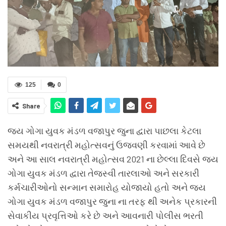
125
0
Share
જય ગોગા યુવક મંડળ વજાપુર જુના દ્વારા પાછલા કેટલા
સમયથી નવરાત્રી મહોત્સવનું ઉજવણી કરવામાં આવે છે
અને આ સાલ નવરાત્રી મહોત્સવ 2021 ના છેલ્લા દિવસે જય
ગોગા યુવક મંડળ દ્વારા તેજસ્વી તારલાઓ અને સરકારી
કર્મચારીઓનો સન્માન સમારોહ યોજાયો હતો અને જય
ગોગા યુવક મંડળ વજાપુર જુના ના તરફ થી અનેક પ્રકારની
સેવાકીય પ્રવૃત્તિઓ કરે છે અને આવનારી પોલીસ ભરતી