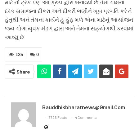
માટે નો ટ્રેક પણ આ ગ્રુપ દ્વારા બનાવ્યો છે તેમા ગામના
દરેક સમાજના દીકરા અને દીકરી ભણીને ખૂબ પ્રગતિ કરે તે
હેતુથી અને તેમના કાર્યને હું હુંફ મળે એના માટેનું આયોજન
જય ગોગા યુવક મંડળ દ્વારા અને તેમના સહયોગથી કરવામાં
આવ્યું છે
125
0
Share
Bauddhikbharatnews@gmail.com
3725 Posts
4 Comments