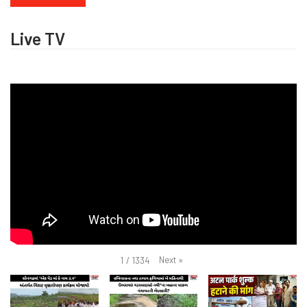
Live TV
Next
»
1
/
1334