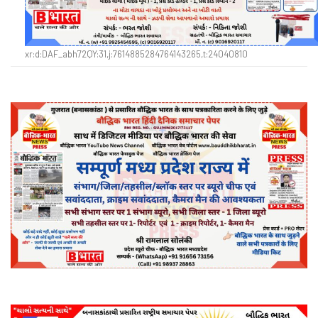
xr:d:DAF_abh72QY:31,j:7614885284764143265,t:24040810