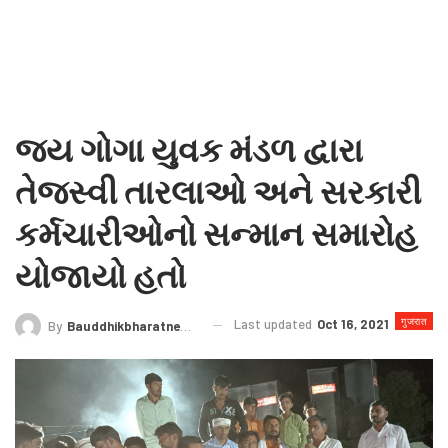
જય ગોગા યુવક મંડળ દ્વારા
તેજસ્વી તારલાઓ અને સરકારી
કર્મચારીઓનો સન્માન સમારોહ
યોજાયો હતો
गुजरात
Last updated
Oct 16, 2021
By
Bauddhikbharatnews@gmail.com