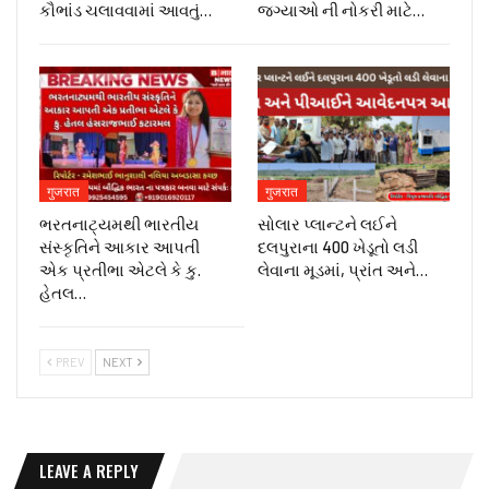
કૌભાંડ ચલાવવામાં આવતું…
જગ્યાઓ ની નોકરી માટે…
गुजरात
गुजरात
ભરતનાટ્યમથી ભારતીય
સોલાર પ્લાન્ટને લઈને
સંસ્કૃતિને આકાર આપતી
દલપુરાના 400 ખેડૂતો લડી
એક પ્રતીભા એટલે કે‌ કુ.
લેવાના મૂડમાં, પ્રાંત અને…
હેતલ…
PREV
NEXT
LEAVE A REPLY