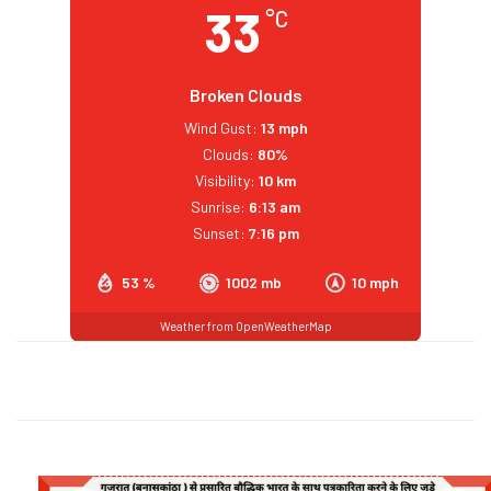
33
°C
Broken Clouds
Wind Gust:
13 mph
Clouds:
80%
Visibility:
10 km
Sunrise:
6:13 am
Sunset:
7:16 pm
53 %
1002 mb
10 mph
Weather from OpenWeatherMap