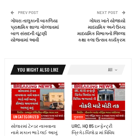
PREV POST
NEXT POST
ગોધરા તાલુકાની બાકળિયા
ગોધરા ખાતે યોજાયો
પ્રાથમિક શાળા ગોલ્લાવમાં
માધ્યમિક અને ઉચ્ચ
બાળ સંસદની ચૂંટણી
માધ્યમિક વિભાગનો જિલ્લા
યોજવામાં આવી
કક્ષા કલા ઉત્સવ કાર્યક્રમ
YOU MIGHT ALSO LIKE
All
UNCATEGORIZED
गुजरात
સોલારમાં ટેન્ડર નાખવાના
URC, HQ 85 ઇન્ફેન્ટ્રી
નામે મકાન ભાડે લઈ આખું
બ્રિગેડ ચિલોડા માં વિવિધ