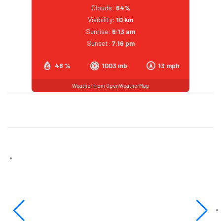
Clouds:
64%
Visibility:
10 km
Sunrise:
6:13 am
Sunset:
7:16 pm
48 %
1003 mb
13 mph
Weather from OpenWeatherMap