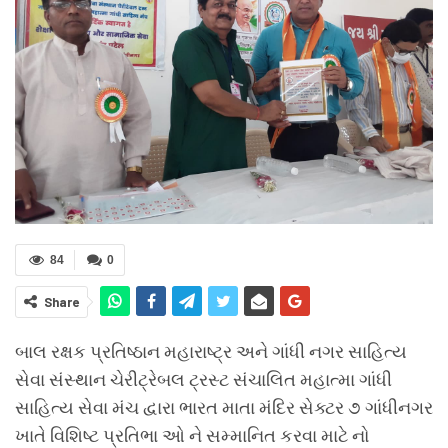
84
0
Share
બાલ રક્ષક પ્રતિષ્ઠાન મહારાષ્ટ્ર અને ગાંધી નગર સાહિત્ય
સેવા સંસ્થાન ચેરીટ્રેબલ ટ્રસ્ટ સંચાલિત મહાત્મા ગાંધી
સાહિત્ય સેવા મંચ દ્વારા ભારત માતા મંદિર સેક્ટર ૭ ગાંધીનગર
ખાતે વિશિષ્ટ પ્રતિભા ઓ ને સમ્માનિત કરવા માટે નો