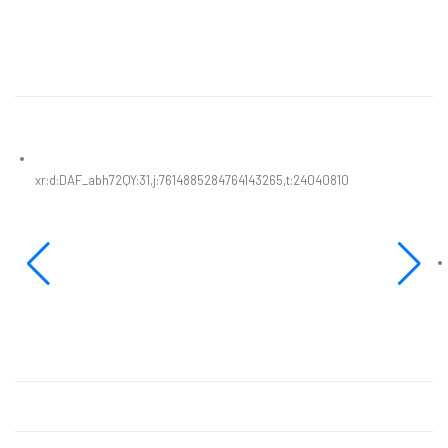
xr:d:DAF_abh72QY:31,j:7614885284764143265,t:24040810