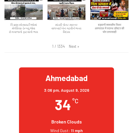
કિડાણા સોસાયટીઓમાં
માંડવી પોસ્ટ માસ્તર
बड़वानी शासकीय जिला
મેલેરિયા-ડેન્ગ્યુ જેવા
વાલબાઈબેન ગઢવીને ભવ્ય
अस्पताल में पदस्थ डॉक्टर की
રોગચાળાનો ફાટવાનો ભય
વિદાય
घोर लापरवाही
Next
»
1
/
1334
Ahmedabad
3:06 pm,
August 9, 2026
34
°C
Broken Clouds
Wind Gust:
11 mph