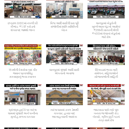
છત્રાલ GIDCમાં નકલી ઘી
વિશ્વ આદિવાસી દિવસ પૂર્વે
ધાનપુરમાં ખેડૂતોની
કૌભાંડ: ₹1.67 કરોડનો
સંજેલીમાં શાંતિ સમિતિની
ખુલ્લેઆમ લૂંટનો આક્ષેપ!
શંકાસ્પદ જથ્થો જપ્ત
બેઠક
₹266ની ખાતરની થેલી
₹400માં વેચાતાં ખેડૂતોમાં
ભારે રોષ
16 વર્ષની દેશસેવા બાદ વીર
ધાનપુરમાં ગૂંજશે આદિવાસી
સિંગવડમાં ભવ્ય નારી
જવાન પ્રતાપસિંહ
એકતાનો અવાજ
સંમેલન, મહિલાઓને
મકવાણાનું ભવ્ય સ્વાગત
યોજનાઓની માહિતી
ધ્રાંગધ્રા હાઈવે પર તારંગા
તારંગા ધામમાં ડબલ ડેથથી
જાટાવાડા પાસે નવો પૂલ
ધામમાં પૂજારી અને પત્નીના
ચકચાર, હત્યા બાદ
બનતા જ જોખમી! રોડ
મૃતદેહ મળતા ચકચાર
આત્મહત્યાની આશંકા
બેસ્યો, ગ્રીલ છૂટી પડતાં
તંત્ર સામે રોષ