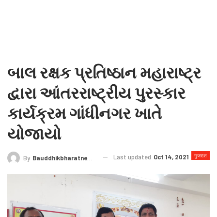
બાલ રક્ષક પ્રતિષ્ઠાન મહારાષ્ટ્ર
દ્વારા આંતરરાષ્ટ્રીય પુરસ્કાર
કાર્યક્રમ ગાંધીનગર ખાતે
યોજાયો
गुजरात
Last updated
Oct 14, 2021
By
Bauddhikbharatnews@gmail.com