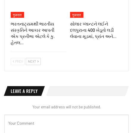
गुजरात
गुजरात
ભરતનાટ્યમથી ભારતીય
સોલાર પ્લાન્ટને લઈને
સંસ્કૃતિને આકાર આપતી
દલપુરાના 400 ખેડૂતો લડી
એક પ્રતીભા એટલે કે‌ કુ.
લેવાના મૂડમાં, પ્રાંત અને…
હેતલ…
PREV
NEXT
LEAVE A REPLY
Your email address will not be published.