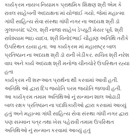
કાર્યક્રમ નાયબ નિયામક પ્રાથમિક શિક્ષણ શ્રી એમ કે
રાવલ સાહેબની અધ્યક્ષતા માં યોજાઈ ગયો, જેમાં મહાત્મા
ગાંધી સાહિત્ય સેવા સંસ્થા ગાંધી નગર ના અધ્યક્ષ શ્રી ડૉ
ગુલાબચંદ પટેલ, શ્રી નાજા સાહેબ ડેપ્યૂટી મેયર પૂર્વ, શ્રી
રાધેશ્યામ ભાઇ યાદવ, શ્રી વિનોદભાઈ ચૌહાણ અતિથિ તરીકે
ઉપસ્થિત રહ્યા હતા. આ કાર્યક્રમ માં મહારાષ્ટ્ર બાલ
પ્રતિષ્ઠાન ના અધ્યક્ષ શ્રી ડૉ રાની ખેડીકર, સચિવ શ્રી નરેશ
વાઘ અને કાર્ય અધ્યક્ષ શ્રી મનોજ ચીનચોરે ઉપસ્થિત રહ્યા
હતા
કાર્યક્રમ ની શરૂઆત પ્રાર્થના થી કરવામાં આવી હતી.
અતિથિ ઓ દ્વારા દિપ જ્યોતિ પરમ જ્યોતિ જલાવી હતી.
આ કાર્યક્રમ તમામ અતિથિઓ નું સન્માન શાલ ઓઢાડી
બાલ રક્ષક પ્રતિષ્ઠાન ના પદાધિકારીઓ દ્વારા કરવામાં આવ્યું
હતું અને મહાત્મા ગાંધી સાહિત્ય સેવા સંસ્થા ગાંધી નગર દ્વારા
પણ સમ્માન પત્ર તથા ખેસ પહેરાવી તમામ ઉપસ્થિત
અતિથિઓ નું સન્માન કરવામાં આવ્યું હતું