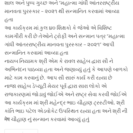
શાલ અને પુષ્પ ગુચ્છ અને “મહાત્મા ગાંધી આંતરરાષ્ટ્રીય
માનવતા પુરસ્કાર – ૨૦૨૧ થી સન્માનિત કરવામાં આવ્યા
હતા
આ કાર્યક્રમ માં કુલ ૪૦ શિક્ષકો કે જેઓ એ વિશિષ્ટ
કામગીરી કરી છે તેઓને ટ્રોફી અને સન્માન પત્ર “મહાત્મા
ગાંધી આંતરરાષ્ટ્રીય માનવતા પુરસ્કાર – ૨૦૨૧” આપી
સન્માનિત કરવામાં આવ્યા હતા
નાયબ નિયામક શ્રી એમ કે રાવલ સાહેબ દ્વારા સૌ ને
અભિનંદન પાઠવ્યા હતા અને જણાવ્યું હતું કે આપણે બાળકો
માટે કામ કરવાનું છે. આપ સૌ સારું કાર્ય કરી રહ્યા છે
નાજા સાહેબ ડેપ્યૂટી મેયર પૂર્વ દ્વારા સારા લોકો એ
રાજકારણમાં જોડાવું જોઈએ અને રાષ્ટ્ર સેવા કરવી જોઈએ
આ કાર્યક્રમ માં શ્રી મહેન્દ્ર ભાઇ ચૌહાણ ટ્રસ્ટીઓ, શ્રી
કાંતિ ભાઇ પટેલ એડવોકેટ ઉપસ્થિત રહ્યા હતા અને શ્રી ની
मेष ચૌહાણ નું સન્માન કરવામાં આવ્યું હતું