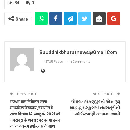
84
0
Share
Bauddhikbharatnews@gmail.com
3725 Posts
4 Comments
PREV POST
NEXT POST
मरुधर बाल निकेतन उच्च
ગોધરા: કાંકણપુરની એમ.જી
माध्यमिक विद्यालय ,रामसीन में
શાહ હાઇસ્કુલમાં નવરાત્રીની
आज दिनांक 14 अक्टूबर 2021 को
પર્વ ઉજવણી કરવામાં આવી
नवरात्रा के अवसर पर कन्या पूजन
का कार्यक्रम हर्षोल्लास के साथ