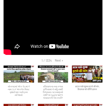
Next
»
1
/
1334
સોનગઢમાં ‘એક પેડ માં કે
રખિયાલના નવા તળાવ
अटल पार्क शुल्क हटाने की मांग,
નામ ૩.૦' અંતર્ગત વિરાટ
ફળિયામાં બે મહિનાથી
विधायक को सौंपेंगे ज्ञापन
વૃક્ષારોપણ કાર્યક્રમ
ઉભરાયઇ ગટરમાણસો
યોજાયો
નથી”ના બહાના પાછળ
પંચાયતની બેદરકારી?