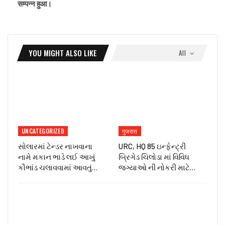
सम्पन्न हुआ।
YOU MIGHT ALSO LIKE
All
UNCATEGORIZED
गुजरात
સોલારમાં ટેન્ડર નાખવાના
URC, HQ 85 ઇન્ફેન્ટ્રી
નામે મકાન ભાડે લઈ આખું
બ્રિગેડ ચિલોડા માં વિવિધ
કૌભાંડ ચલાવવામાં આવતું…
જગ્યાઓ ની નોકરી માટે…