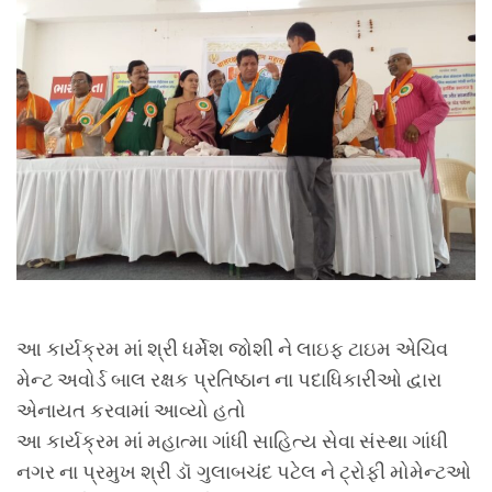
આ કાર્યક્રમ માં શ્રી ધર્મેશ જોશી ને લાઇફ ટાઇમ એચિવ
મેન્ટ અવોર્ડ બાલ રક્ષક પ્રતિષ્ઠાન ના પદાધિકારીઓ દ્વારા
એનાયત કરવામાં આવ્યો હતો
આ કાર્યક્રમ માં મહાત્મા ગાંધી સાહિત્ય સેવા સંસ્થા ગાંધી
નગર ના પ્રમુખ શ્રી ડૉ ગુલાબચંદ પટેલ ને ટ્રોફી મોમેન્ટઓ