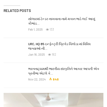
RELATED POSTS
સોલારમાં ટેન્ડર નાખવાના નામે મકાન ભાડે લઈ આખું
કૌભાંડ…
Feb 1, 2025
133
URC, HQ 85 ઇન્ફેન્ટ્રી બ્રિગેડ ચિલોડા માં વિવિધ
જગ્યાઓ ની…
Jan 16, 2025
162
ભરતનાટ્યમથી ભારતીય સંસ્કૃતિને આકાર આપતી એક
પ્રતીભા એટલે કે‌…
Nov 22, 2024
646