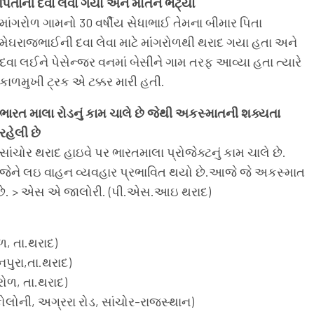
પિતાની દવા લેવા ગયો અને મોતને ભેટ્યો
માંગરોળ ગામનો 30 વર્ષીય સેધાભાઈ તેમના બીમાર પિતા
મેઘરાજભાઈની દવા લેવા માટે માંગરોળથી થરાદ ગયા હતા અને
દવા લઈને પેસેન્જર વનમાં બેસીને ગામ તરફ આવ્યા હતા ત્યારે
કાળમુખી ટ્રક એ ટક્કર મારી હતી.
ભારત માલા રોડનું કામ ચાલે છે જેથી અકસ્માતની શક્યતા
રહેલી છે
સાંચોર થરાદ હાઇવે પર ભારતમાલા પ્રોજેક્ટનું કામ ચાલે છે.
જેને લઇ વાહન વ્યવહાર પ્રભાવિત થયો છે.આજે જે અકસ્માત
યો છે. > એસ એ જાલોરી. (પી.એસ.આઇ થરાદ)
ળ, તા.થરાદ)
પુરા,તા.થરાદ)
ોળ, તા.થરાદ)
 કોલોની, અગ્રરા રોડ, સાંચોર-રાજસ્થાન)