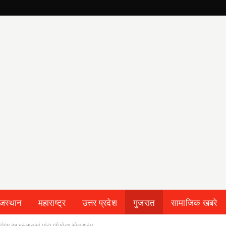
ाजस्थान
महाराष्ट्र
उत्तर प्रदेश
गुजरात
सामाजिक खबरे
થયેલા અકસ્માતમાં પાંચ લોકોના મોત થયા