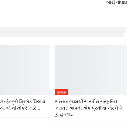
બોરી નોંધાઇ
गुजरात
ન્ફેન્ટ્રી બ્રિગેડ ચિલોડા
ભરતનાટ્યમથી ભારતીય સંસ્કૃતિને
ગ્યાઓ ની નોકરી માટે…
આકાર આપતી એક પ્રતીભા એટલે કે‌
કુ. હેતલ…