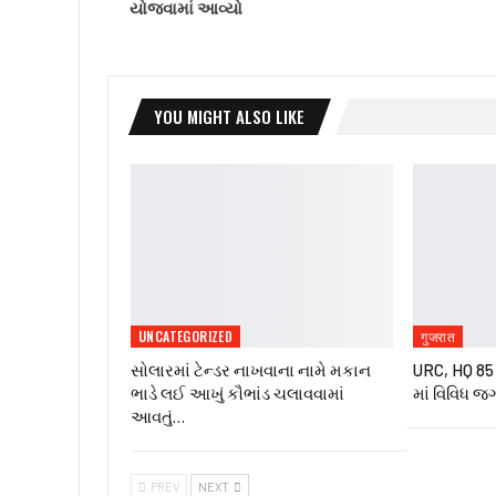
યોજવામાં આવ્યો
YOU MIGHT ALSO LIKE
UNCATEGORIZED
गुजरात
સોલારમાં ટેન્ડર નાખવાના નામે મકાન
URC, HQ 85 ઇ
ભાડે લઈ આખું કૌભાંડ ચલાવવામાં
માં વિવિધ જ
આવતું…
PREV
NEXT