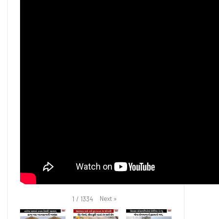
Next
»
1
/
1334