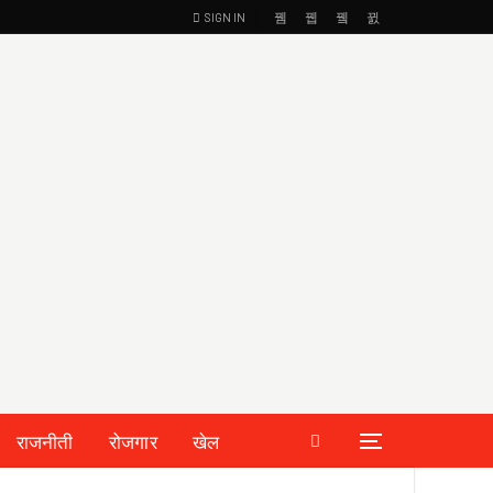
SIGN IN
राजनीती
रोजगार
खेल