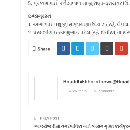
5. પ્રકાશભાઈ કનૈયાલાલ માજીરાણા-ડ્રાયવર (ઉં.
ઇજાગ્રસ્ત
1. અભાભાઈ પથુજી માજીરાણા (ઉં.વ.35,રહે.દીપડા,
2. ધરમશીભાઇ રવજીભાઇ પટેલ (રહે.દાંતીયા,તા.થર
Share
Bauddhikbharatnews@gmail
3725 Posts
4 Comments
PREV POST
આજરોજ ડીસા નગરપાલિકા ખાતે વ્યસન મુક્તિ કાર્યક્ર