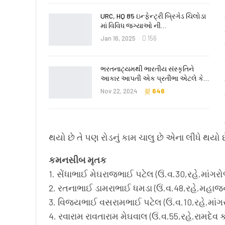
URC, HQ 85 ઇન્ફેન્ટ્રી બ્રિગેડ ચિલોડા
માં વિવિધ જગ્યાઓ ની…
Jan 16, 2025
156
ભરતનાટ્યમથી ભારતીય સંસ્કૃતિને
આકાર આપતી એક પ્રતીભા એટલે કે‌…
Nov 22, 2024
646
થયો છે તે પણ રોડનું કામ ચાલુ છે એના લીધે થ
કમનસીબ મૃતક
1. સેંધાભાઈ મેઘરાજભાઈ પટેલ (ઉં.વ.30,રહે.માંગરો
2. રતનાભાઈ ડામરાભાઈ ધમડા (ઉં.વ.48,રહે.મહાજન
3. વિજયભાઈ વસરામભાઈ પટેલ (ઉં.વ.10,રહે.માંગર
4. રવારામ રાવતારામ મેઘવાલ (ઉં.વ.55,રહે.રામદેવ