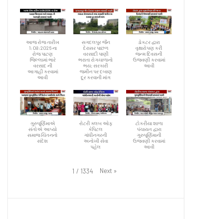
આજ રોજ તારીખ
સગદલપુર જૈન
ડોકટર દ્વારા
1:08:2026 ના
દેરાસર પાછળ
વૃક્ષારોપણ કરી
રોજ પાટણ
વરસાદી પાણી
જન્મ દિવસની
જિલ્લામાં ભારે
ભરાતા રોગચાળાનો
ઉજવણી કરવામાં
વરસાદ ની
ભય; સરકારી
આવી
આગાહી કરવામાં
જમીન પર દબાણ
આવી
દૂર કરવાની માંગ
ગુરુપૂર્ણિમાએ
રોટરી ક્લબ ઓફ
ટોકરીયા શાળા
સંતોએ આપ્યો
કેપિટલ
પંચાયત દ્વારા
સમાજ ચિંતનનો
ગાંધીનગરની
ગુરુપૂર્ણિમાની
સંદેશ
અનોખી સેવા
ઉજવણી કરવામાં
પહેલ
આવી
Next
»
1
/
1334