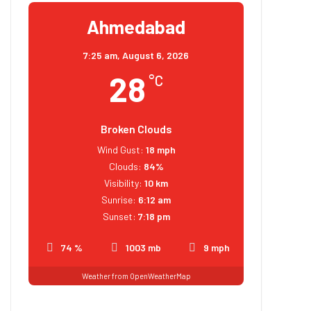
Ahmedabad
7:25 am,
August 6, 2026
28
°C
Broken Clouds
Wind Gust:
18 mph
Clouds:
84%
Visibility:
10 km
Sunrise:
6:12 am
Sunset:
7:18 pm
74 %
1003 mb
9 mph
Weather from OpenWeatherMap