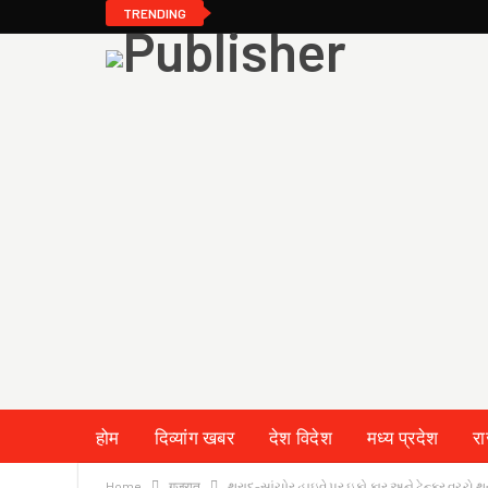
TRENDING
होम
दिव्यांग खबर
देश विदेश
मध्य प्रदेश
र
Home
गुजरात
થરાદ-સાંચોર હાઇવે પર ઇકો કાર અને ટેન્કર વચ્ચે 