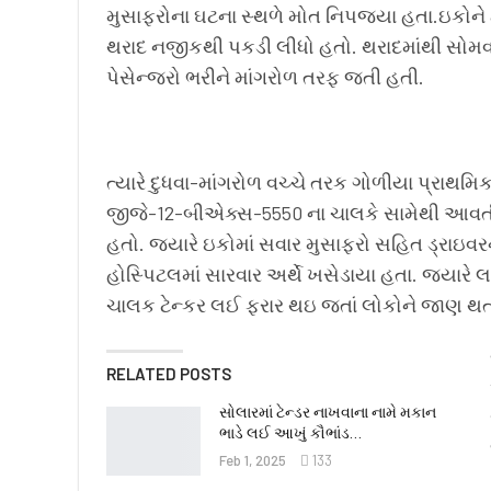
મુસાફરોના ઘટના સ્થળે મોત નિપજ્યા હતા.ઇકોને 
થરાદ નજીકથી પકડી લીધો હતો. થરાદમાંથી સોમવા
પેસેન્જરો ભરીને માંગરોળ તરફ જતી હતી.
ત્યારે દુધવા-માંગરોળ વચ્ચે તરક ગોળીયા પ્રાથમ
જીજે-12-બીએક્સ-5550 ના ચાલકે સામેથી આવતી ઇક
હતો. જ્યારે ઇકોમાં સવાર મુસાફરો સહિત ડ્રાઇવરન
હોસ્પિટલમાં સારવાર અર્થે ખસેડાયા હતા. જ્યારે 
ચાલક ટેન્કર લઈ ફરાર થઇ જતાં લોકોને જાણ થતા
RELATED POSTS
સોલારમાં ટેન્ડર નાખવાના નામે મકાન
ભાડે લઈ આખું કૌભાંડ…
Feb 1, 2025
133