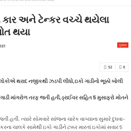
 & CONDITION
 કાર અને ટેન્કર વચ્ચે થયેલા
મોત થયા
गुजरात
021
52
0
ં લોકોએ થરાદ નજીકથી ઝડપી લીધો,ઇકો ગાડીનો ભૂક્કો બોલી
ો ગાડી માંગરોળ તરફ જતી હતી,ડ્રાઈવર સહિત 5 મુસાફરો મોતને
ી હતી. ત્યારે સોમવારે સાંજના ચારેક વાગ્યાના સુમારે દુધવા-
રના ચાલકે સામેથી ઇકો ગાડીને ટક્કર મારતાં ઇકોમાં સવાર 5