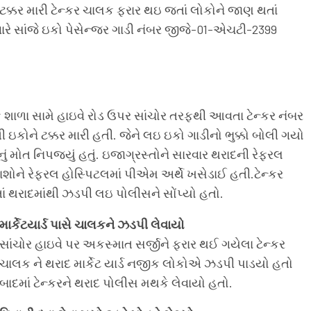
ટક્કર મારી ટેન્કર ચાલક ફરાર થઇ જતાં લોકોને જાણ થતાં
રે સાંજે ઇકો પેસેન્જર ગાડી નંબર જીજે-01-એચટી-2399
િક શાળા સામે હાઇવે રોડ ઉપર સાંચોર તરફથી આવતા ટેન્કર નંબર
ોને ટક્કર મારી હતી. જેને લઇ ઇકો ગાડીનો ભુક્કો બોલી ગયો
ું મોત નિપજ્યું હતું. ઇજાગ્રસ્તોને સારવાર થરાદની રેફરલ
લાશોને રેફરલ હોસ્પિટલમાં પીએમ અર્થે ખસેડાઈ હતી.ટેન્કર
ં થરાદમાંથી ઝડપી લઇ પોલીસને સોંપ્યો હતો.
માર્કેટયાર્ડ પાસે ચાલકને ઝડપી લેવાયો
સાંચોર હાઇવે પર અકસ્માત સર્જીને ફરાર થઈ ગયેલા ટેન્કર
ચાલક ને થરાદ માર્કેટ યાર્ડ નજીક લોકોએ ઝડપી પાડયો હતો
બાદમાં ટેન્કરને થરાદ પોલીસ મથકે લેવાયો હતો.