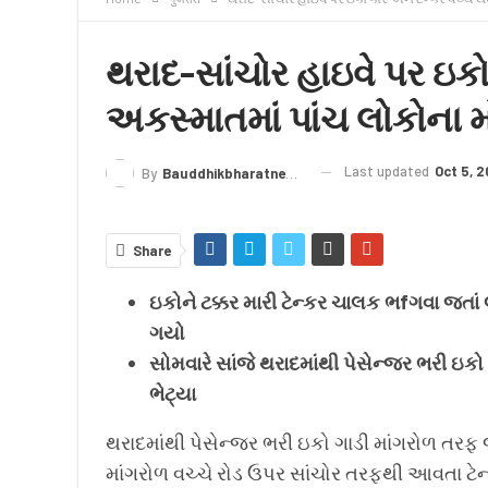
क्राइम
लेख/काव्य
शिक्षा
LIVE TV
TERMS
થરાદ-સાંચોર હાઇવે પર ઇકો
અકસ્માતમાં પાંચ લોકોના 
Last updated
Oct 5, 2
By
Bauddhikbharatnews@gmail.com
Share
ઇકોને ટક્કર મારી ટેન્કર ચાલક ભfગવા જતા
ગયો
સોમવારે સાંજે થરાદમાંથી પેસેન્જર ભરી ઇક
ભેટ્યા
થરાદમાંથી પેસેન્જર ભરી ઇકો ગાડી માંગરોળ તરફ જત
માંગરોળ વચ્ચે રોડ ઉપર સાંચોર તરફથી આવતા ટેન્ક