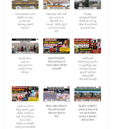
તારંગા ધામમાં ડબલ
જાટાવાડા પાસે નવો
કિડાણા
ડેથથી ચકચાર,
પૂલ બનતા જ
સોસાયટીઓમાં
હત્યા બાદ
જોખમી! રોડ
મેલેરિયા-ડેન્ગ્યુ
આત્મહત્યાની
બેસ્યો, ગ્રીલ છૂટી
જેવા રોગચાળાનો
આશંકા
પડતાં તંત્ર સામે
ફાટવાનો ભય
રોષ
માંડવી પોસ્ટ
बड़वानी शासकीय
આદિવાસી
માસ્તર
जिला अस्पताल में
અસ્મિતાનું પ્રતીક
વાલબાઈબેન
पदस्थ डॉक्टर की घोर
બન્યું ઊંડાર ગામ,
ગઢવીને ભવ્ય
लापरवाही
ભગવાન બિરસા
વિદાય
મુંડાની પ્રતિમા
સ્થાપનાથી
ગૌરવની લાગણી
લાયન્સ ક્લબ
किरण उद्योग परिसर में
मेंड़की मे ग्रामीणों ने
ઓફ વાવોલ દ્વારા
रोज आते हैं हजारों
उत्साह के साथ मां के
વરિષ્ઠ નાગરિકો
पक्षी दाना चुगने के
नाम एक पेड़ किया
માટે નેત્ર નિદાન
लिए
फलदार व छायादार
કેમ્પ અને
पौधों का रोपण
આરોગ્ય જાગૃતિ
કાર્યક્રમ યોજાયો