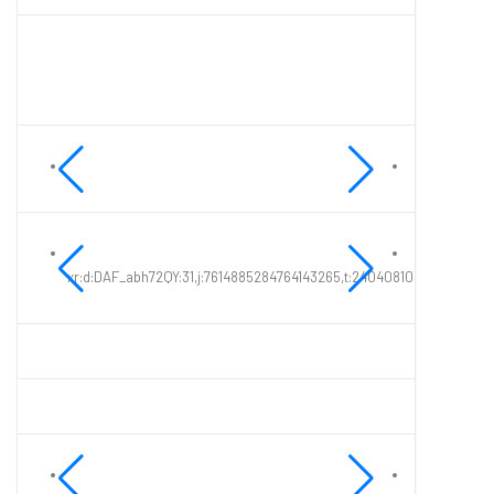
xr:d:DAF_abh72QY:31,j:7614885284764143265,t:24040810