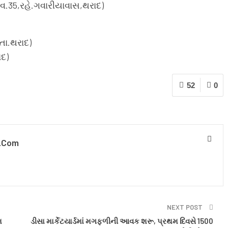
વ.35,રહે.ગવારીયાવાસ,થરાદ)
તા.થરાદ)
ાદ)
52
0
.com
NEXT POST
મ
ડીસા માર્કેટયાર્ડમાં મગફળીની આવક શરૂ, પ્રથમ દિવસે 1500