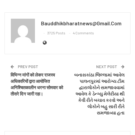
Bauddhikbharatnews@gmail.com
3725 Posts
4 Comments
PREV POST
NEXT POST
विभिन्न मांगों को लेकर राजस्व
બનાસકાંઠા જિલ્લામાં આવેલ
अधिकारियों द्वारा आयोजित
પાલનપુરમાં આરોગ્ય ટીમ
अनिश्चितकालीन धरना सोमवार को
દ્વારાલોકોને સમજાવવામાં
तीसरे दिन जारी रहा।
આવેલ કે ડેન્ગ્યુ મેલેરીયા થી
કેવી રીતે બચાવ કરવો અને
લોકોને બહુ સારી રીતે
સમજાવ્યા હતા