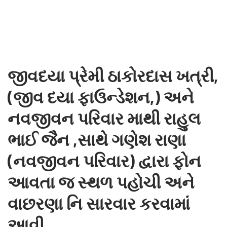
જીવદયા પ્રેમી ઠાકોરદાસ ખત્રી,
(જીવ દયા ફાઉન્ડેશન,) અને
નવજીવન પરિવાર માથી રાહુલ
ભાઈ જૈન ,સાથે ગણેશ રાણા
(નવજીવન પરિવાર) દ્વારા ફોન
આવતા જ સ્થળ પહોચી અને
વાછરણા નિ સારવાર કરવામાં
આવી