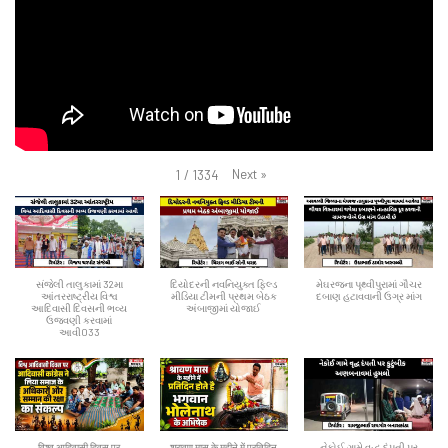
Next
»
1
/
1334
સંજેલી તાલુકામાં 32મા
દિયોદરની નવનિયુક્ત ફિલ્ડ
મેઘરજના પૃથ્વીપુરામાં ગૌચર
આંતરરાષ્ટ્રીય વિશ્વ
મીડિયા ટીમની પ્રથમ બેઠક
દબાણ હટાવવાની ઉગ્ર માંગ
આદિવાસી દિવસની ભવ્ય
અંબાજીમાં યોજાઈ
ઉજવણી કરવામાં
આવી033
विश्व आदिवासी दिवस पर
श्रावण मास के महीने में प्रतिदिन
નેકોઈ ગામે વૃદ્ધ દંપતી પર