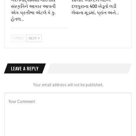
સંસ્કૃતિને આકાર આપતી
દલપુરાના 400 ખેડૂતો લડી
એક પ્રતીભા એટલે કે‌ કુ.
લેવાના મૂડમાં, પ્રાંત અને…
હેતલ…
PREV
NEXT
LEAVE A REPLY
Your email address will not be published.