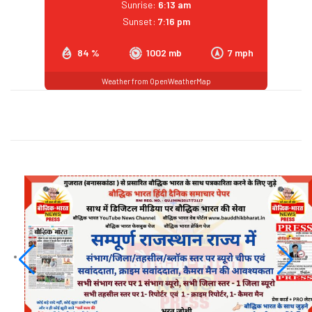
Sunrise:
6:13 am
Sunset:
7:16 pm
84 %
1002 mb
7 mph
Weather from OpenWeatherMap