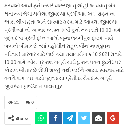
કરવામાં આવી હતી ત્યારે વાછરણા નુ લોહી આવવાનુ બંધ
થતા ત્યા ભેગા થયેલા જીવદયા પ્રેમીઆો અે રાહત ના
શ્વાસ લીધા હતા અને સારવાર કરવા માટે આવેલા જીવદયા
પ્રેમીઆો નો આભાર વ્યક્ત કર્યો હતો તથા રાતે 10.00 વાગે
જીવ દયા પ્રેમી ફોન આયો જુના લક્ષ્મીપુરા ફાટક પાસે
બઞલો બીમાર છે ત્યાં પહોંચીને રાહુલ જૈન( નવજીવન
પરિવાર) સારવાર માટે લઈ ગયા તથાતારીખ 4.10.2021 સવારે
10.00 વાગે ઓમ પ્રકાશ ખત્રી મારી દુકાન પવન ફુટવેર પર
કોયલ બીમાર છે ઊડી શકતું નથી લઈને આયા. સારવાર માટે
વનવિભાગ લઈ ગયો જીવ દયા પ્રેમી ઠાકોર દાસ ખત્રી
જીવદયા ફાઉંડેશન પાલનપુર
21
0
Share