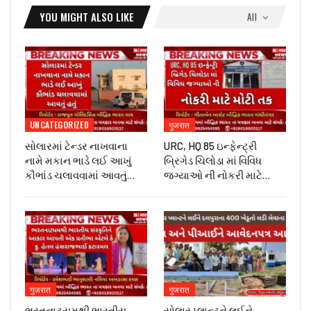
YOU MIGHT ALSO LIKE
All
UNCATEGORIZED
गुजरात
સોલારમાં ટેન્ડર નાખવાના
URC, HQ 85 ઇન્ફેન્ટ્રી
નામે મકાન ભાડે લઈ આખું
બ્રિગેડ ચિલોડા માં વિવિધ
કૌભાંડ ચલાવવામાં આવતું…
જગ્યાઓ ની નોકરી માટે…
गुजरात
गुजरात
ભરતનાટ્યમથી ભારતીય
સોલાર પ્લાન્ટને લઈને