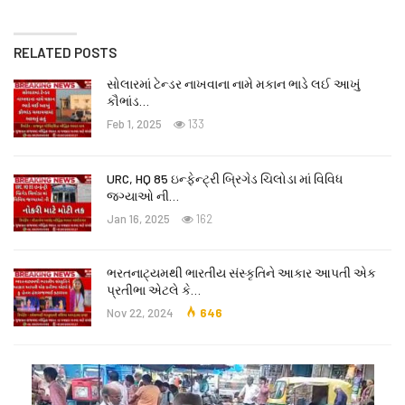
RELATED POSTS
સોલારમાં ટેન્ડર નાખવાના નામે મકાન ભાડે લઈ આખું
કૌભાંડ…
Feb 1, 2025
133
URC, HQ 85 ઇન્ફેન્ટ્રી બ્રિગેડ ચિલોડા માં વિવિધ
જગ્યાઓ ની…
Jan 16, 2025
162
ભરતનાટ્યમથી ભારતીય સંસ્કૃતિને આકાર આપતી એક
પ્રતીભા એટલે કે‌…
Nov 22, 2024
646