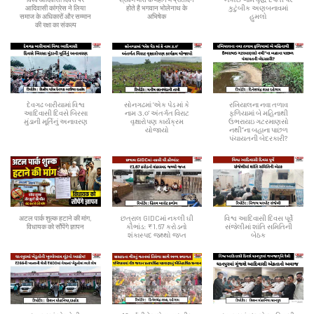
आदिवासी कांग्रेस ने लिया
होते है भगवान भोलेनाथ के
કુટુંબીક અણબનાવમાં
समाज के अधिकारों और सम्मान
अभिषेक
હુમલો
की रक्षा का संकल्प
દેવગઢ બારીયામાં વિશ્વ
સોનગઢમાં ‘એક પેડ માં કે
રખિયાલના નવા તળાવ
આદિવાસી દિવસે બિરસા
નામ ૩.૦' અંતર્ગત વિરાટ
ફળિયામાં બે મહિનાથી
મુંડાની મૂર્તિનું અનાવરણ
વૃક્ષારોપણ કાર્યક્રમ
ઉભરાયઇ ગટરમાણસો
યોજાયો
નથી”ના બહાના પાછળ
પંચાયતની બેદરકારી?
अटल पार्क शुल्क हटाने की मांग,
છત્રાલ GIDCમાં નકલી ઘી
વિશ્વ આદિવાસી દિવસ પૂર્વે
विधायक को सौंपेंगे ज्ञापन
કૌભાંડ: ₹1.67 કરોડનો
સંજેલીમાં શાંતિ સમિતિની
શંકાસ્પદ જથ્થો જપ્ત
બેઠક