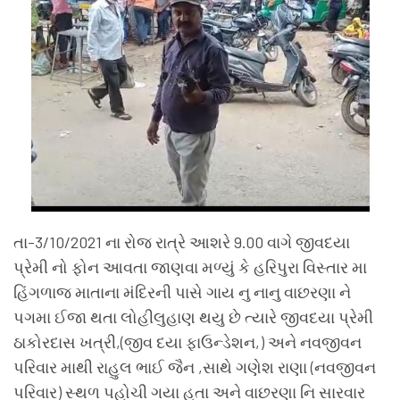
તા-3/10/2021 ના રોજ રાત્રે આશરે 9.00 વાગે જીવદયા
પ્રેમી નો ફોન આવતા જાણવા મળ્યું કે હરિપુરા વિસ્તાર મા
હિંગળાજ માતાના મંદિરની પાસે ગાય નુ નાનુ વાછરણા ને
પગમા ઈજા થતા લોહીલુહાણ થયુ છે ત્યારે જીવદયા પ્રેમી
ઠાકોરદાસ ખત્રી,(જીવ દયા ફાઉન્ડેશન,) અને નવજીવન
પરિવાર માથી રાહુલ ભાઈ જૈન ,સાથે ગણેશ રાણા (નવજીવન
પરિવાર) સ્થળ પહોચી ગયા હતા અને વાછરણા નિ સારવાર