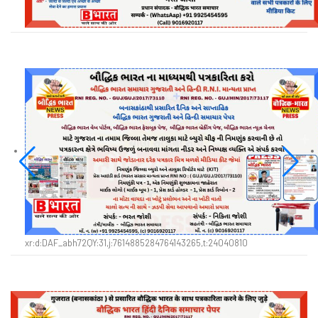
xr:d:DAF_abh72QY:31,j:7614885284764143265,t:24040810