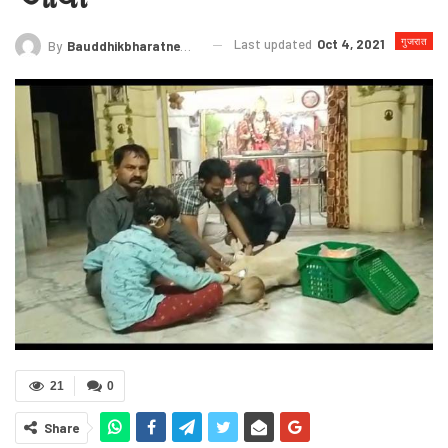
गुजरात
Last updated
Oct 4, 2021
By
Bauddhikbharatnews@gmail.com
21
0
Share