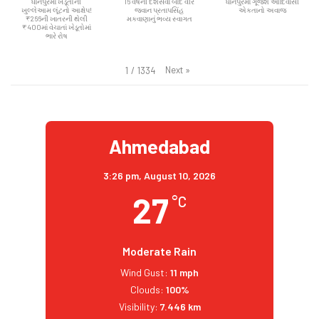
ધાનપુરમાં ખેડૂતોની
16 વર્ષની દેશસેવા બાદ વીર
ધાનપુરમાં ગૂંજશે આદિવાસી
ખુલ્લેઆમ લૂંટનો આક્ષેપ!
જવાન પ્રતાપસિંહ
એકતાનો અવાજ
₹266ની ખાતરની થેલી
મકવાણાનું ભવ્ય સ્વાગત
₹400માં વેચાતાં ખેડૂતોમાં
ભારે રોષ
Next
»
1
/
1334
Ahmedabad
3:26 pm,
August 10, 2026
27
°C
Moderate Rain
Wind Gust:
11 mph
Clouds:
100%
Visibility:
7.446 km