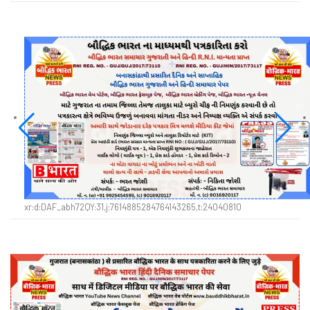
xr:d:DAF_abh72QY:31,j:7614885284764143265,t:24040810