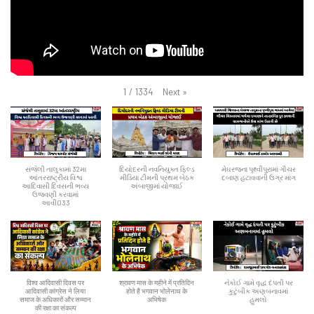
Next
»
1
/
1334
સંજેલી તાલુકામાં 32મા
દિયોદરની નવનિયુક્ત ફિલ્ડ
મેઘરજના પૃથ્વીપુરામાં ગૌચર
આંતરરાષ્ટ્રીય વિશ્વ
મીડિયા ટીમની પ્રથમ બેઠક
દબાણ હટાવવાની ઉગ્ર માંગ
આદિવાસી દિવસની ભવ્ય
અંબાજીમાં યોજાઈ
ઉજવણી કરવામાં
આવી033
विश्व आदिवासी दिवस पर
श्रावण मास के महीने में प्रतिदिन
નેકોઈ ગામે વૃદ્ધ દંપતી પર
आदिवासी कांग्रेस ने लिया
होते है भगवान भोलेनाथ के
કુટુંબીક અણબનાવમાં
समाज के अधिकारों और सम्मान
अभिषेक
હુમલો
की रक्षा का संकल्प