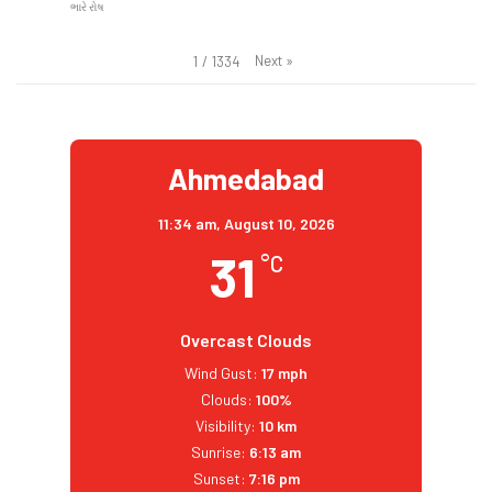
ભારે રોષ
Next
»
1
/
1334
Ahmedabad
11:34 am,
August 10, 2026
31
°C
Overcast Clouds
Wind Gust:
17 mph
Clouds:
100%
Visibility:
10 km
Sunrise:
6:13 am
Sunset:
7:16 pm