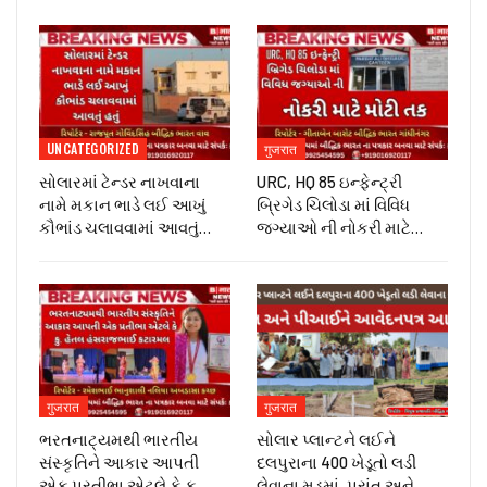
UNCATEGORIZED
गुजरात
સોલારમાં ટેન્ડર નાખવાના
URC, HQ 85 ઇન્ફેન્ટ્રી
નામે મકાન ભાડે લઈ આખું
બ્રિગેડ ચિલોડા માં વિવિધ
કૌભાંડ ચલાવવામાં આવતું…
જગ્યાઓ ની નોકરી માટે…
गुजरात
गुजरात
ભરતનાટ્યમથી ભારતીય
સોલાર પ્લાન્ટને લઈને
સંસ્કૃતિને આકાર આપતી
દલપુરાના 400 ખેડૂતો લડી
એક પ્રતીભા એટલે કે‌ કુ.
લેવાના મૂડમાં, પ્રાંત અને…