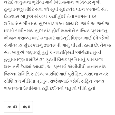
થરાદ તાલુકાના ભુરીયા ગામે બિરાજમાન અગિયાર મુખી
હનુમાનજી મંદિરે સવા વર્ષ સુધી સુંદરકાંડ પઠન કરવાનો સંત
ઘેવરદાસ બાપુએ સંકલ્પ કર્યો હોઈ તેના ભાગરૂપે દર
શનિવારે સંગીતમય સુંદરકાંડ પઠન થાય છે. જોકે આજરોજ
૪૯મો સંગીતમય સુંદરકાંડ હોઈ ભક્તોને સાત્વિક પ્રસાદનું
ભોજન કરાવ્યા બાદ કથાકાર શાસ્ત્રી વિક્રમભાઈ દવે જેઓ
સંગીતમય સુંદરકાંડનું જ્ઞાનરૂપી ભાથું પીરસી રહ્યાં છે, તેમજ
સંત બાપુએ જણાવ્યું હતું કે નવરાત્રિથી અગિયાર મુખી
હનુમાનજીના મંદિરે ૩૧ ફૂટની વિરાટ પ્રતિમાનું કામકાજ
શરૂ કરી દેવામાં આવશે, આ પ્રસંગે એબીવીપી બનાસકાંઠા
જિલ્લા સમિતિ સદસ્ય અરવિંદભાઈ પુરોહિત, થરાદના નગર
સોશિયલ મીડિયા પ્રમુખ રાજેશભાઈ જોષી સહિત અન્ય
ભક્તજનો ઉપસ્થિત રહી દર્શનનો લહાવો લીધો હતો.
43
0