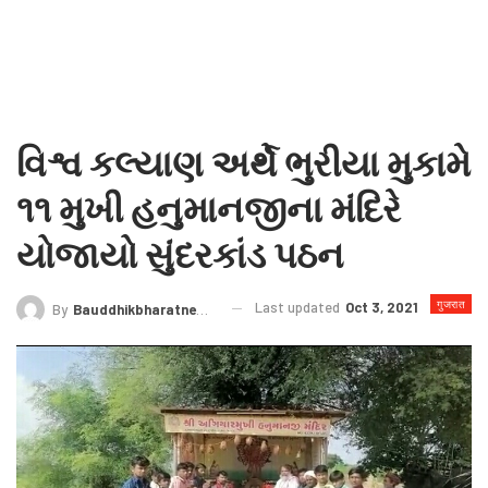
વિશ્વ કલ્યાણ અર્થે ભુરીયા મુકામે
૧૧ મુખી હનુમાનજીના મંદિરે
યોજાયો સુંદરકાંડ પઠન
गुजरात
Last updated
Oct 3, 2021
By
Bauddhikbharatnews@gmail.com