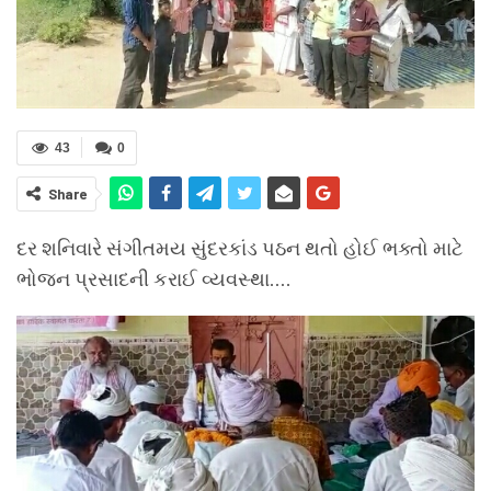
43
0
Share
દર શનિવારે સંગીતમય સુંદરકાંડ પઠન થતો હોઈ ભક્તો માટે
ભોજન પ્રસાદની કરાઈ વ્યવસ્થા….