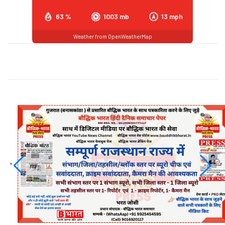
63 %
1003 mb
13 mph
Weather from OpenWeatherMap