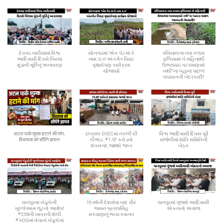
દેવગઢ બારીયામાં વિશ્વ
સોનગઢમાં ‘એક પેડ માં કે
રખિયાલના નવા તળાવ
આદિવાસી દિવસે બિરસા
નામ ૩.૦' અંતર્ગત વિરાટ
ફળિયામાં બે મહિનાથી
મુંડાની મૂર્તિનું અનાવરણ
વૃક્ષારોપણ કાર્યક્રમ
ઉભરાયઇ ગટરમાણસો
યોજાયો
નથી”ના બહાના પાછળ
પંચાયતની બેદરકારી?
अटल पार्क शुल्क हटाने की मांग,
છત્રાલ GIDCમાં નકલી ઘી
વિશ્વ આદિવાસી દિવસ પૂર્વે
विधायक को सौंपेंगे ज्ञापन
કૌભાંડ: ₹1.67 કરોડનો
સંજેલીમાં શાંતિ સમિતિની
શંકાસ્પદ જથ્થો જપ્ત
બેઠક
ધાનપુરમાં ખેડૂતોની
16 વર્ષની દેશસેવા બાદ વીર
ધાનપુરમાં ગૂંજશે આદિવાસી
ખુલ્લેઆમ લૂંટનો આક્ષેપ!
જવાન પ્રતાપસિંહ
એકતાનો અવાજ
₹266ની ખાતરની થેલી
મકવાણાનું ભવ્ય સ્વાગત
₹400માં વેચાતાં ખેડૂતોમાં