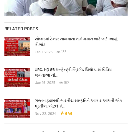
RELATED POSTS
સોલારમાં ટેન્ડર નાખવાના નામે મકાન ભાડે લઈ આખું
કૌભાંડ…
Feb 1, 2025
133
URC, HQ 85 ઇન્ફેન્ટ્રી બ્રિગેડ ચિલોડા માં વિવિધ
જગ્યાઓ ની…
Jan 16, 2025
162
ભરતનાટ્યમથી ભારતીય સંસ્કૃતિને આકાર આપતી એક
પ્રતીભા એટલે કે‌…
Nov 22, 2024
646