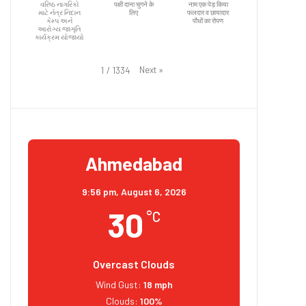
વરિષ્ઠ નાગરિકો
पक्षी दाना चुगने के
नाम एक पेड़ किया
માટે નેત્ર નિદાન
लिए
फलदार व छायादार
કેમ્પ અને
पौधों का रोपण
આરોગ્ય જાગૃતિ
કાર્યક્રમ યોજાયો
Next
»
1
/
1334
Ahmedabad
9:56 pm,
August 6, 2026
30
°C
Overcast Clouds
Wind Gust:
18 mph
Clouds:
100%