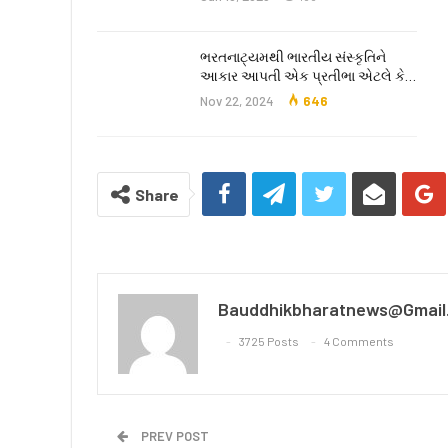
ભરતનાટ્યમથી ભારતીય સંસ્કૃતિને
આકાર આપતી એક પ્રતીભા એટલે કે‌…
Nov 22, 2024
646
Share
Bauddhikbharatnews@gmail
3725 Posts
4 Comments
PREV POST