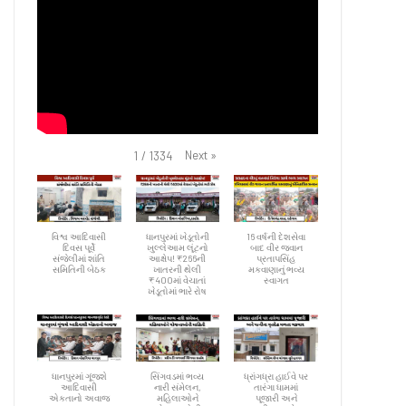
Next
»
1
/
1334
વિશ્વ આદિવાસી
ધાનપુરમાં ખેડૂતોની
16 વર્ષની દેશસેવા
દિવસ પૂર્વે
ખુલ્લેઆમ લૂંટનો
બાદ વીર જવાન
સંજેલીમાં શાંતિ
આક્ષેપ! ₹266ની
પ્રતાપસિંહ
સમિતિની બેઠક
ખાતરની થેલી
મકવાણાનું ભવ્ય
₹400માં વેચાતાં
સ્વાગત
ખેડૂતોમાં ભારે રોષ
ધાનપુરમાં ગૂંજશે
સિંગવડમાં ભવ્ય
ધ્રાંગધ્રા હાઈવે પર
આદિવાસી
નારી સંમેલન,
તારંગા ધામમાં
એકતાનો અવાજ
મહિલાઓને
પૂજારી અને