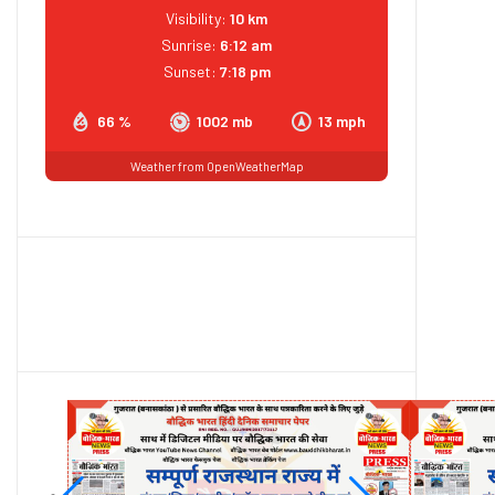
Visibility:
10 km
Sunrise:
6:12 am
Sunset:
7:18 pm
66 %
1002 mb
13 mph
Weather from OpenWeatherMap