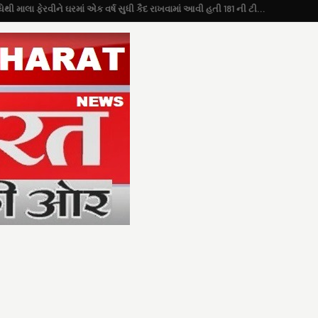
યુવતીએ કહ્યું “મને એક તાંત્રિક અનુષ્ઠાન વિધિથી માલા ફેરવીને ઘરમાં એક વર્ષ સુધી કૈદ રાખવામાં આવી હતી 181 ની ટીમે કરાવી રિહા”