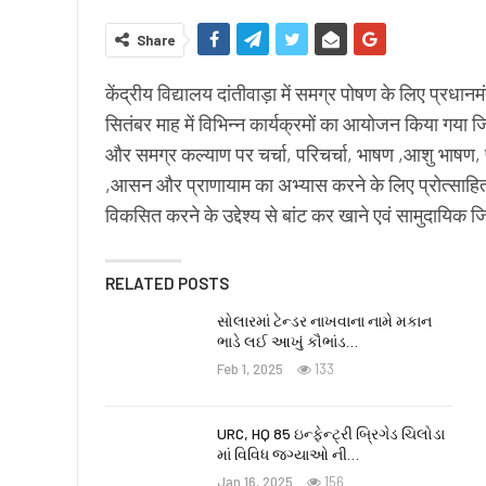
Share
केंद्रीय विद्यालय दांतीवाड़ा में समग्र पोषण के लिए प्रधा
सितंबर माह में विभिन्न कार्यक्रमों का आयोजन किया गया 
और समग्र कल्याण पर चर्चा, परिचर्चा, भाषण ,आशु भाषण, प
,आसन और प्राणायाम का अभ्यास करने के लिए प्रोत्साहित 
विकसित करने के उद्देश्य से बांट कर खाने एवं सामुदायिक
RELATED POSTS
સોલારમાં ટેન્ડર નાખવાના નામે મકાન
ભાડે લઈ આખું કૌભાંડ…
Feb 1, 2025
133
URC, HQ 85 ઇન્ફેન્ટ્રી બ્રિગેડ ચિલોડા
માં વિવિધ જગ્યાઓ ની…
Jan 16, 2025
156