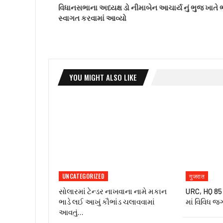
વિધાનસભાના અધ્યક્ષ ડો નીમાબેન આચાર્ય નું ભુજ ખાતે 
સ્વાગત કરવામાં આવ્યો
YOU MIGHT ALSO LIKE
UNCATEGORIZED
गुजरात
સોલારમાં ટેન્ડર નાખવાના નામે મકાન
URC, HQ 85 ઇ
ભાડે લઈ આખું કૌભાંડ ચલાવવામાં
માં વિવિધ જ
આવતું…