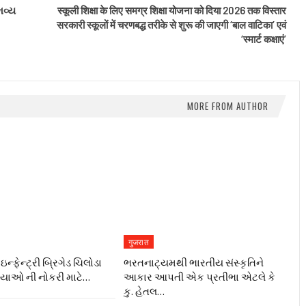
ભવ્ય
स्कूली शिक्षा के लिए समग्र शिक्षा योजना को दिया 2026 तक विस्तार
सरकारी स्कूलों में चरणबद्ध तरीके से शुरू की जाएगी ‘बाल वाटिका’ एवं
‘स्मार्ट कक्षाएं’
MORE FROM AUTHOR
गुजरात
ન્ફેન્ટ્રી બ્રિગેડ ચિલોડા
ભરતનાટ્યમથી ભારતીય સંસ્કૃતિને
ગ્યાઓ ની નોકરી માટે…
આકાર આપતી એક પ્રતીભા એટલે કે‌
કુ. હેતલ…