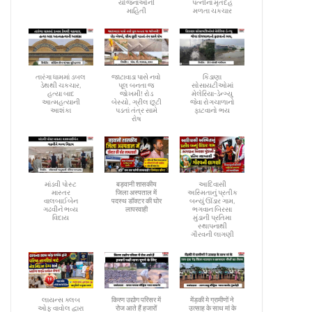
યોજનાઓની
પત્નીના મૃતદેહ
માહિતી
મળતા ચકચાર
તારંગા ધામમાં ડબલ
જાટાવાડા પાસે નવો
કિડાણા
ડેથથી ચકચાર,
પૂલ બનતા જ
સોસાયટીઓમાં
હત્યા બાદ
જોખમી! રોડ
મેલેરિયા-ડેન્ગ્યુ
આત્મહત્યાની
બેસ્યો, ગ્રીલ છૂટી
જેવા રોગચાળાનો
આશંકા
પડતાં તંત્ર સામે
ફાટવાનો ભય
રોષ
માંડવી પોસ્ટ
बड़वानी शासकीय
આદિવાસી
માસ્તર
जिला अस्पताल में
અસ્મિતાનું પ્રતીક
વાલબાઈબેન
पदस्थ डॉक्टर की घोर
બન્યું ઊંડાર ગામ,
ગઢવીને ભવ્ય
लापरवाही
ભગવાન બિરસા
વિદાય
મુંડાની પ્રતિમા
સ્થાપનાથી
ગૌરવની લાગણી
લાયન્સ ક્લબ
किरण उद्योग परिसर में
मेंड़की मे ग्रामीणों ने
ઓફ વાવોલ દ્વારા
रोज आते हैं हजारों
उत्साह के साथ मां के