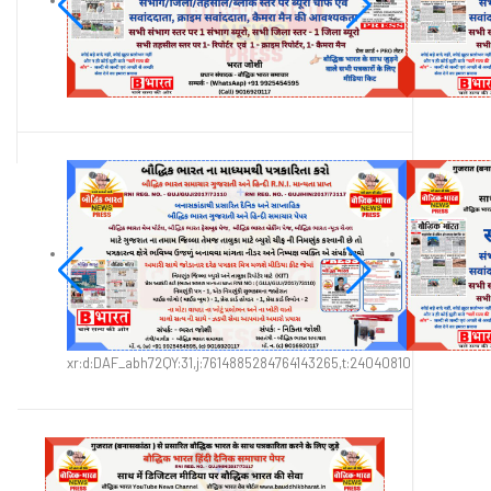
xr:d:DAF_abh72QY:31,j:7614885284764143265,t:24040810