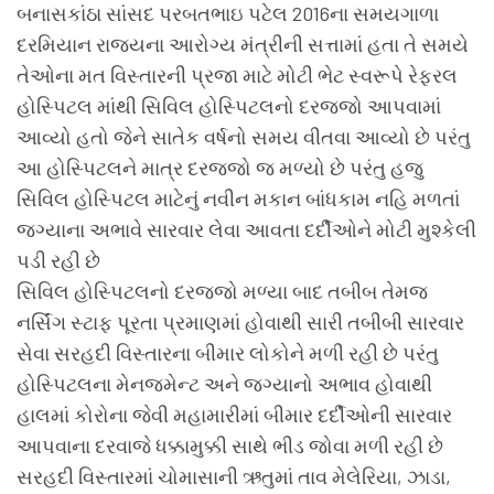
બનાસકાંઠા સાંસદ પરબતભાઇ પટેલ 2016ના સમયગાળા
દરમિયાન રાજ્યના આરોગ્ય મંત્રીની સત્તામાં હતા તે સમયે
તેઓના મત વિસ્તારની પ્રજા માટે મોટી ભેટ સ્વરૂપે રેફરલ
હોસ્પિટલ માંથી સિવિલ હોસ્પિટલનો દરજ્જો આપવામાં
આવ્યો હતો જેને સાતેક વર્ષનો સમય વીતવા આવ્યો છે પરંતુ
આ હોસ્પિટલને માત્ર દરજ્જો જ મળ્યો છે પરંતુ હજુ
સિવિલ હોસ્પિટલ માટેનું નવીન મકાન બાંધકામ નહિ મળતાં
જગ્યાના અભાવે સારવાર લેવા આવતા દર્દીઓને મોટી મુશ્કેલી
પડી રહી છે
સિવિલ હોસ્પિટલનો દરજ્જો મળ્યા બાદ તબીબ તેમજ
નર્સિંગ સ્ટાફ પૂરતા પ્રમાણમાં હોવાથી સારી તબીબી સારવાર
સેવા સરહદી વિસ્તારના બીમાર લોકોને મળી રહી છે પરંતુ
હોસ્પિટલના મેનજમેન્ટ અને જગ્યાનો અભાવ હોવાથી
હાલમાં કોરોના જેવી મહામારીમાં બીમાર દર્દીઓની સારવાર
આપવાના દરવાજે ધક્કામુક્કી સાથે ભીડ જોવા મળી રહી છે
સરહદી વિસ્તારમાં ચોમાસાની ઋતુમાં તાવ મેલેરિયા, ઝાડા,