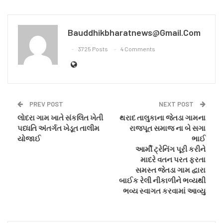
Bauddhikbharatnews@gmail.com
3725 Posts
4 Comments
PREV POST
NEXT POST
લોદરા ગામ ખાતે સંકલિત ખેતી
થરાદ તાલુકાના જેતડા ગામના
પધ્ધતિ અંતર્ગત ખેડૂત તાલીમ
રાજપૂત સમાજ ના બે સગા
યોજાઈ
ભાઈ
આર્મી ટ્રેનિંગ પૂરી કરીને
માદરે વતન પરત ફરતા
સમસ્ત જેતડા ગામ દ્વારા
બાઈક રેલી નીકાળીને ભવ્યથી
ભવ્ય સ્વાગત કરવામાં આવ્યુ