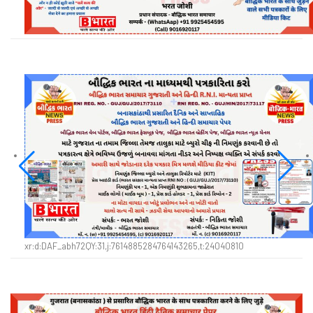
xr:d:DAF_abh72QY:31,j:7614885284764143265,t:24040810