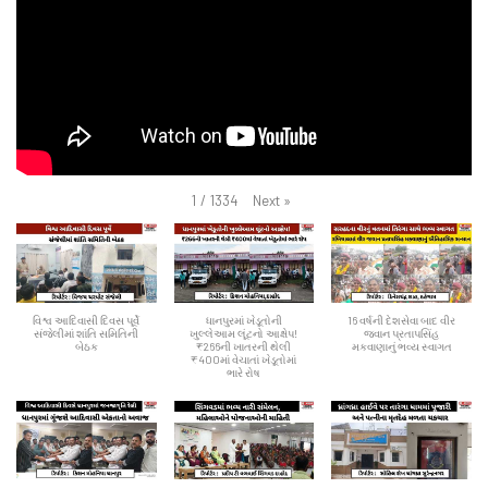
Next
»
1
/
1334
વિશ્વ આદિવાસી દિવસ પૂર્વે
ધાનપુરમાં ખેડૂતોની
16 વર્ષની દેશસેવા બાદ વીર
સંજેલીમાં શાંતિ સમિતિની
ખુલ્લેઆમ લૂંટનો આક્ષેપ!
જવાન પ્રતાપસિંહ
બેઠક
₹266ની ખાતરની થેલી
મકવાણાનું ભવ્ય સ્વાગત
₹400માં વેચાતાં ખેડૂતોમાં
ભારે રોષ