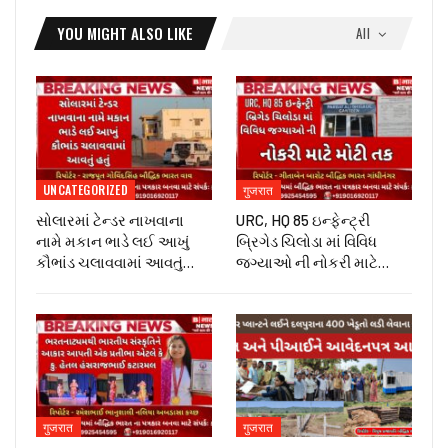
YOU MIGHT ALSO LIKE
All
UNCATEGORIZED
गुजरात
સોલારમાં ટેન્ડર નાખવાના
URC, HQ 85 ઇન્ફેન્ટ્રી
નામે મકાન ભાડે લઈ આખું
બ્રિગેડ ચિલોડા માં વિવિધ
કૌભાંડ ચલાવવામાં આવતું…
જગ્યાઓ ની નોકરી માટે…
गुजरात
गुजरात