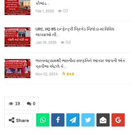
કૌભાંડ…
Feb 1, 2025
133
URC, HQ 85 ઇન્ફેન્ટ્રી બ્રિગેડ ચિલોડા માં વિવિધ
જગ્યાઓ ની…
Jan 16, 2025
156
ભરતનાટ્યમથી ભારતીય સંસ્કૃતિને આકાર આપતી એક
પ્રતીભા એટલે કે‌…
Nov 22, 2024
646
19
0
Share