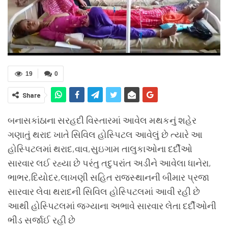
19
0
Share
બનાસકાંઠાના સરહદી વિસ્તારમાં આવેલ મથકનું શહેર
ગણાતું થરાદ ખાતે સિવિલ હોસ્પિટલ આવેલું છે ત્યારે આ
હોસ્પિટલમાં થરાદ,વાવ,સુઇગામ તાલુકાઓના દર્દીઓ
સારવાર લઈ રહ્યા છે પરંતુ તદુપરાંત અડીને આવેલા ધાનેરા,
ભાભર,દિયોદર,લાખણી સહિત રાજસ્થાનની બીમાર પ્રજા
સારવાર લેવા થરાદની સિવિલ હોસ્પિટલમાં આવી રહી છે
આથી હોસ્પિટલમાં જગ્યાના અભાવે સારવાર લેતા દર્દીઓની
ભીડ સર્જાઈ રહી છે