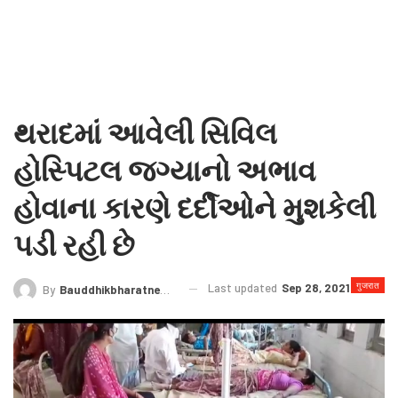
થરાદમાં આવેલી સિવિલ
હોસ્પિટલ જગ્યાનો અભાવ
હોવાના કારણે દર્દીઓને મુશકેલી
પડી રહી છે
गुजरात
Last updated
Sep 28, 2021
By
Bauddhikbharatnews@gmail.com