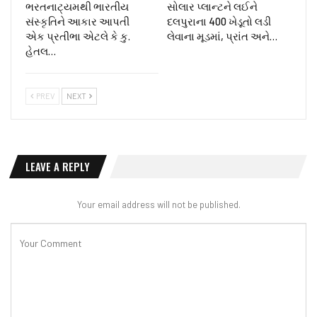
ભરતનાટ્યમથી ભારતીય
સોલાર પ્લાન્ટને લઈને
સંસ્કૃતિને આકાર આપતી
દલપુરાના 400 ખેડૂતો લડી
એક પ્રતીભા એટલે કે‌ કુ.
લેવાના મૂડમાં, પ્રાંત અને…
હેતલ…
PREV
NEXT
LEAVE A REPLY
Your email address will not be published.