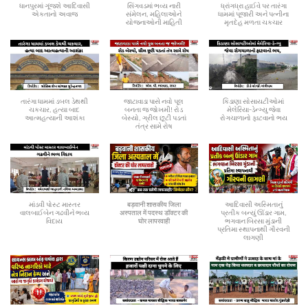
ધાનપુરમાં ગૂંજશે આદિવાસી
સિંગવડમાં ભવ્ય નારી
ધ્રાંગધ્રા હાઈવે પર તારંગા
એકતાનો અવાજ
સંમેલન, મહિલાઓને
ધામમાં પૂજારી અને પત્નીના
યોજનાઓની માહિતી
મૃતદેહ મળતા ચકચાર
તારંગા ધામમાં ડબલ ડેથથી
જાટાવાડા પાસે નવો પૂલ
કિડાણા સોસાયટીઓમાં
ચકચાર, હત્યા બાદ
બનતા જ જોખમી! રોડ
મેલેરિયા-ડેન્ગ્યુ જેવા
આત્મહત્યાની આશંકા
બેસ્યો, ગ્રીલ છૂટી પડતાં
રોગચાળાનો ફાટવાનો ભય
તંત્ર સામે રોષ
માંડવી પોસ્ટ માસ્તર
बड़वानी शासकीय जिला
આદિવાસી અસ્મિતાનું
વાલબાઈબેન ગઢવીને ભવ્ય
अस्पताल में पदस्थ डॉक्टर की
પ્રતીક બન્યું ઊંડાર ગામ,
વિદાય
घोर लापरवाही
ભગવાન બિરસા મુંડાની
પ્રતિમા સ્થાપનાથી ગૌરવની
લાગણી