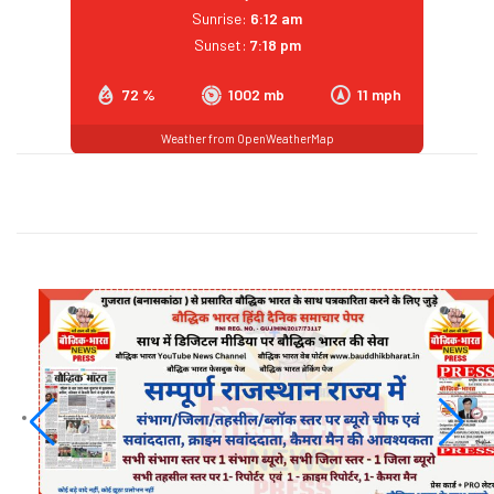
Sunrise:
6:12 am
Sunset:
7:18 pm
72 %
1002 mb
11 mph
Weather from OpenWeatherMap