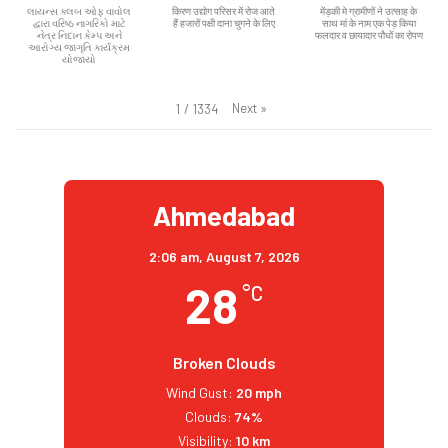
લાયન્સ ક્લબ ઓફ વાવોલ
किरण उद्योग परिसर में रोज आते
मेंड़की मे ग्रामीणों ने उत्साह के
દ્વારા વરિષ્ઠ નાગરિકો માટે
हैं हजारों पक्षी दाना चुगने के लिए
साथ मां के नाम एक पेड़ किया
નેત્ર નિદાન કેમ્પ અને
फलदार व छायादार पौधों का रोपण
આરોગ્ય જાગૃતિ કાર્યક્રમ
યોજાયો
Next
»
1
/
1334
Ahmedabad
2:06 am,
August 7, 2026
28
°C
Broken Clouds
Wind Gust:
20 mph
Clouds:
74%
Visibility:
10 km