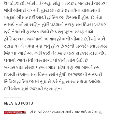
ઉલટી,શરદી ખાંસી, ડેન્ગ્યુ, સહિત મચ્છર જન્યથી વાયરલ
જેવી બીમારી વકરતી હોય છે ત્યારે દર વર્ષના ચોમાસાની
ઋતુમાં બીમાર દર્દીઓથી હોસ્પિટલ ઉભરાતી હોય છે તેવા
સમયે તબીબો સહિત હોસ્પિટલનો સ્ટાફ રાત દિવસ ખડેપગે
રહી તેઓની ફરજ બજાવે છે પરંતુ પૂરતા સ્ટાફ સામે
હોસ્પિટલમાં જગ્યાનો અભાવ હોવાથી બીમાર દર્દીઓ અને
સ્ટાફ વચ્ચે ઘર્ષણ પણ થતું હોય છે જેથી સત્વરે બનાસકાંઠા
જિલ્લા આરોગ્ય અધિકારી તેમજ રાજ્ય સરકાર દ્વારા નોંધ
લેવામાં આવે તેવી વિસ્તારના લોકોની માંગ ઉઠી છે
બનાસકાંઠા સંસદ પરબતભાઇ પટેલ પણ આ બાબતે રસ
દાખવી તેઓના મત વિસ્તારમાં રહેલી દરજ્જાની સરકારી
સિવિલ હોસ્પિટલમાં સુધારો કરે તેવું સારવાર લેવા આવેલા
દર્દીઓના મુખે જણાવી રહ્યા હતા……
RELATED POSTS
સોલારમાં ટેન્ડર નાખવાના નામે મકાન ભાડે લઈ આખું