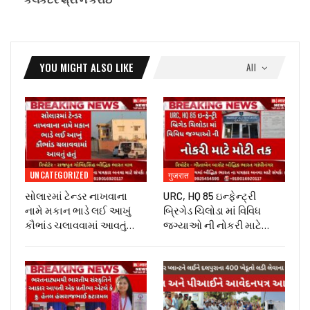
YOU MIGHT ALSO LIKE
All
UNCATEGORIZED
गुजरात
સોલારમાં ટેન્ડર નાખવાના
URC, HQ 85 ઇન્ફેન્ટ્રી
નામે મકાન ભાડે લઈ આખું
બ્રિગેડ ચિલોડા માં વિવિધ
કૌભાંડ ચલાવવામાં આવતું…
જગ્યાઓ ની નોકરી માટે…