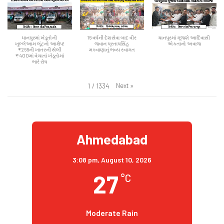
ધાનપુરમાં ખેડૂતોની
16 વર્ષની દેશસેવા બાદ વીર
ધાનપુરમાં ગૂંજશે આદિવાસી
ખુલ્લેઆમ લૂંટનો આક્ષેપ!
જવાન પ્રતાપસિંહ
એકતાનો અવાજ
₹266ની ખાતરની થેલી
મકવાણાનું ભવ્ય સ્વાગત
₹400માં વેચાતાં ખેડૂતોમાં
ભારે રોષ
Next
»
1
/
1334
Ahmedabad
3:08 pm,
August 10, 2026
27
°C
Moderate Rain