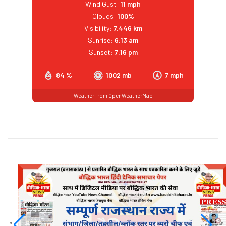
Wind Gust:
11 mph
Clouds:
100%
Visibility:
7.446 km
Sunrise:
6:13 am
Sunset:
7:16 pm
84 %
1002 mb
7 mph
Weather from OpenWeatherMap