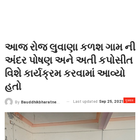
આજ રોજ લુવાણા કળશ ગામ ની
અંદર પોષણ અને અતી કપોસીત
વિશે કાર્યક્રમ કરવામાં આવ્યો
હતો
गुजरात
Last updated
Sep 25, 2021
By
Bauddhikbharatnews@gmail.com