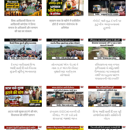
विश्व आदिवासी दिवस पर
श्रावण मास के महीने में प्रतिदिन
નેકોઈ ગામે વૃદ્ધ દંપતી પર
आदिवासी कांग्रेस ने लिया
होते है भगवान भोलेनाथ के
કુટુંબીક અણબનાવમાં
समाज के अधिकारों और सम्मान
अभिषेक
હુમલો
की रक्षा का संकल्प
દેવગઢ બારીયામાં વિશ્વ
સોનગઢમાં ‘એક પેડ માં કે
રખિયાલના નવા તળાવ
આદિવાસી દિવસે બિરસા
નામ ૩.૦' અંતર્ગત વિરાટ
ફળિયામાં બે મહિનાથી
મુંડાની મૂર્તિનું અનાવરણ
વૃક્ષારોપણ કાર્યક્રમ
ઉભરાયઇ ગટરમાણસો
યોજાયો
નથી”ના બહાના પાછળ
પંચાયતની બેદરકારી?
अटल पार्क शुल्क हटाने की मांग,
છત્રાલ GIDCમાં નકલી ઘી
વિશ્વ આદિવાસી દિવસ પૂર્વે
विधायक को सौंपेंगे ज्ञापन
કૌભાંડ: ₹1.67 કરોડનો
સંજેલીમાં શાંતિ સમિતિની
શંકાસ્પદ જથ્થો જપ્ત
બેઠક