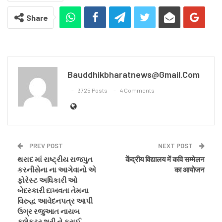
Share
Bauddhikbharatnews@gmail.com
3725 Posts
4 Comments
PREV POST
NEXT POST
થરાદ માં રાષ્ટ્રીય રાજપુત
केंद्रीय विद्यालय में कवि सम्मेलन
કરનીસેના ના આગેવાનો એ
का आयोजन
ફોરેસ્ટ અધિકારી ઓ
બેદરકારી દાખવતા તેમના
વિરુદ્ધ આવેદનપત્ર આપી
ઉગ્ર રજુઆત નાયબ
કલેકટર શ્રી ને કરાઈ