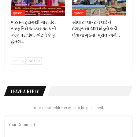
गुजरात
गुजरात
ભરતનાટ્યમથી ભારતીય
સોલાર પ્લાન્ટને લઈને
સંસ્કૃતિને આકાર આપતી
દલપુરાના 400 ખેડૂતો લડી
એક પ્રતીભા એટલે કે‌ કુ.
લેવાના મૂડમાં, પ્રાંત અને…
હેતલ…
PREV
NEXT
LEAVE A REPLY
Your email address will not be published.