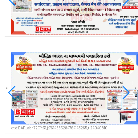
xr:d:DAF_abh72QY:31,j:7614885284764143265,t:24040810