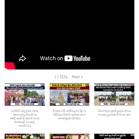
Next
»
1
/
1334
સંજેલી તાલુકામાં 32મા
દિયોદરની નવનિયુક્ત ફિલ્ડ
મેઘરજના પૃથ્વીપુરામાં ગૌચર
આંતરરાષ્ટ્રીય વિશ્વ
મીડિયા ટીમની પ્રથમ બેઠક
દબાણ હટાવવાની ઉગ્ર માંગ
આદિવાસી દિવસની ભવ્ય
અંબાજીમાં યોજાઈ
ઉજવણી કરવામાં
આવી033