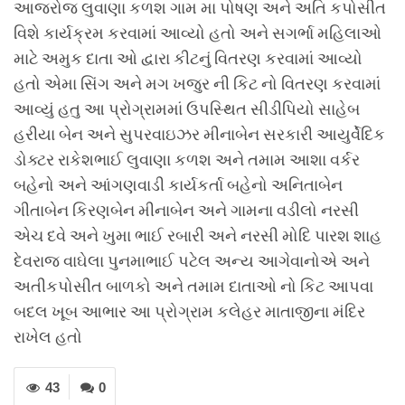
આજરોજ લુવાણા કળશ ગામ મા પોષણ અને અતિ કપોસીત
વિશે કાર્યક્રમ કરવામાં આવ્યો હતો અને સગર્ભા મહિલાઓ
માટે અમુક દાતા ઓ દ્વારા કીટનું વિતરણ કરવામાં આવ્યો
હતો એમા સિંગ અને મગ ખજુર ની કિટ નો વિતરણ કરવામાં
આવ્યું હતુ આ પ્રોગ્રામમાં ઉપસ્થિત સીડીપિયો સાહેબ
હરીયા બેન અને સુપરવાઇઝર મીનાબેન સરકારી આયુર્વેદિક
ડોક્ટર રાકેશભાઈ લુવાણા કળશ અને તમામ આશા વર્કર
બહેનો અને આંગણવાડી કાર્યકર્તા બહેનો અનિતાબેન
ગીતાબેન કિરણબેન મીનાબેન અને ગામના વડીલો નરસી
એચ દવે અને ખુમા ભાઈ રબારી અને નરસી મોદિ પારશ શાહ
દેવરાજ વાઘેલા પુનમાભાઈ પટેલ અન્ય આગેવાનોએ અને
અતીકપોસીત બાળકો અને તમામ દાતાઓ નો કિટ આપવા
બદલ ખૂબ આભાર આ પ્રોગ્રામ કલેહર માતાજીના મંદિર
રાખેલ હતો
43
0