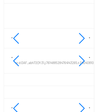
xr:d:DAF_abh72QY:31,j:7614885284764143265,t:24040810