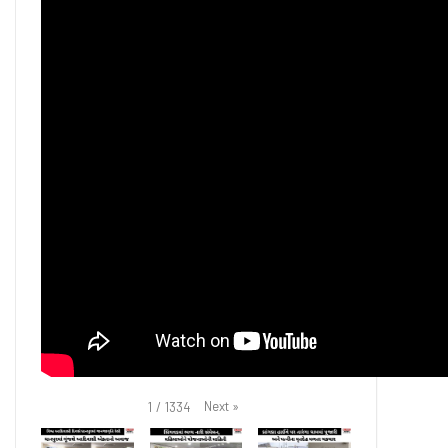
Next
»
1
/
1334