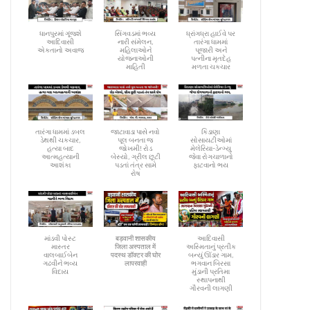
ધાનપુરમાં ગૂંજશે
સિંગવડમાં ભવ્ય
ધ્રાંગધ્રા હાઈવે પર
આદિવાસી
નારી સંમેલન,
તારંગા ધામમાં
એકતાનો અવાજ
મહિલાઓને
પૂજારી અને
યોજનાઓની
પત્નીના મૃતદેહ
માહિતી
મળતા ચકચાર
તારંગા ધામમાં ડબલ
જાટાવાડા પાસે નવો
કિડાણા
ડેથથી ચકચાર,
પૂલ બનતા જ
સોસાયટીઓમાં
હત્યા બાદ
જોખમી! રોડ
મેલેરિયા-ડેન્ગ્યુ
આત્મહત્યાની
બેસ્યો, ગ્રીલ છૂટી
જેવા રોગચાળાનો
આશંકા
પડતાં તંત્ર સામે
ફાટવાનો ભય
રોષ
માંડવી પોસ્ટ
बड़वानी शासकीय
આદિવાસી
માસ્તર
जिला अस्पताल में
અસ્મિતાનું પ્રતીક
વાલબાઈબેન
पदस्थ डॉक्टर की घोर
બન્યું ઊંડાર ગામ,
ગઢવીને ભવ્ય
लापरवाही
ભગવાન બિરસા
વિદાય
મુંડાની પ્રતિમા
સ્થાપનાથી
ગૌરવની લાગણી