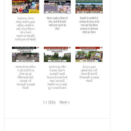
લાયન્સ ક્લબ
किरण उद्योग परिसर में
मेंड़की मे ग्रामीणों ने
ઓફ વાવોલ દ્વારા
रोज आते हैं हजारों
उत्साह के साथ मां के
વરિષ્ઠ નાગરિકો
पक्षी दाना चुगने के
नाम एक पेड़ किया
માટે નેત્ર નિદાન
लिए
फलदार व छायादार
કેમ્પ અને
पौधों का रोपण
આરોગ્ય જાગૃતિ
કાર્યક્રમ યોજાયો
આજ રોજ તારીખ
સગદલપુર જૈન
ડોકટર દ્વારા
1:08:2026 ના
દેરાસર પાછળ
વૃક્ષારોપણ કરી
રોજ પાટણ
વરસાદી પાણી
જન્મ દિવસની
જિલ્લામાં ભારે
ભરાતા રોગચાળાનો
ઉજવણી કરવામાં
વરસાદ ની
ભય; સરકારી
આવી
આગાહી કરવામાં
જમીન પર દબાણ
આવી
દૂર કરવાની માંગ
Next
»
1
/
1334