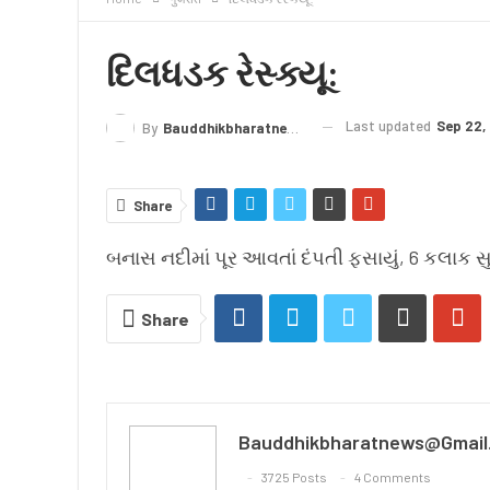
क्राइम
लेख/काव्य
शिक्षा
LIVE TV
TERMS
દિલધડક રેસ્ક્યૂ:
Last updated
Sep 22,
By
Bauddhikbharatnews@gmail.com
Share
બનાસ નદીમાં પૂર આવતાં દંપતી ફસાયું, 6 કલાક સુધ
Share
Bauddhikbharatnews@gmail
3725 Posts
4 Comments