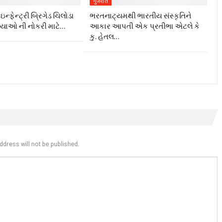
गुजरात
ન્ફેન્ટ્રી બ્રિગેડ ચિલોડા
ભરતનાટ્યમથી ભારતીય સંસ્કૃતિને
ગ્યાઓ ની નોકરી માટે…
આકાર આપતી એક પ્રતીભા એટલે કે‌
કુ. હેતલ…
ddress will not be published.