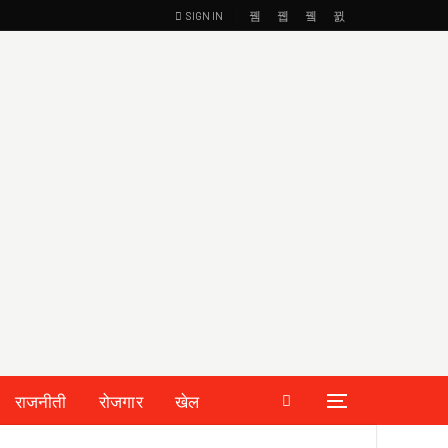
SIGN IN
राजनीती
रोजगार
खेल