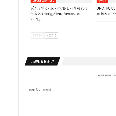
UNCATEGORIZED
गुजरात
સોલારમાં ટેન્ડર નાખવાના નામે મકાન
URC, HQ 85 ઇ
ભાડે લઈ આખું કૌભાંડ ચલાવવામાં
માં વિવિધ જ
આવતું…
PREV
NEXT
LEAVE A REPLY
Your email a