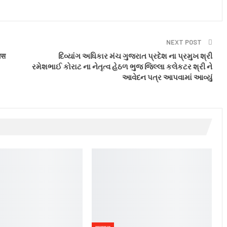
NEXT POST
यास
દિવ્યાંગ અધિકાર મંચ ગુજરાત પ્રદેશ ના પ્રમુખ શ્રી
રમેશભાઈ કોરાટ ના નેતૃત્વ હેઠળ ભુજ જિલ્લા કલેકટર શ્રી ને
આવેદન પત્ર આપવામાં આવ્યું