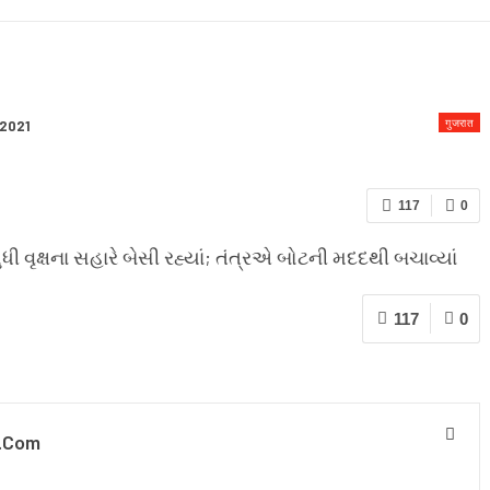
 & CONDITION
गुजरात
 2021
117
0
ી વૃક્ષના સહારે બેસી રહ્યાં; તંત્રએ બોટની મદદથી બચાવ્યાં
117
0
.com