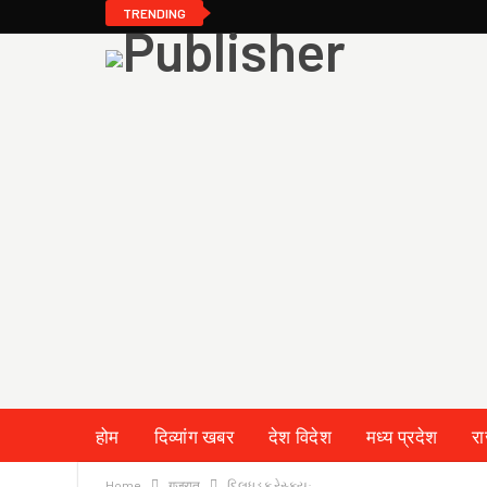
TRENDING
होम
दिव्यांग खबर
देश विदेश
मध्य प्रदेश
र
Home
गुजरात
દિલધડક રેસ્ક્યૂ: