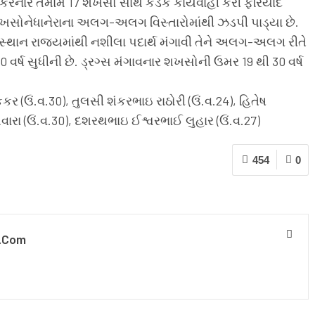
કરનાર તમામ 17 શખસો સાથે કડક કાર્યવાહી કરી ફરિયાદ
શખસોનેધાનેરાના અલગ-અલગ વિસ્તારોમાંથી ઝડપી પાડ્યા છે.
ાજસ્થાન રાજ્યમાંથી નશીલા પદાર્થ મંગાવી તેને અલગ-અલગ રીતે
ર્ષ સુધીની છે. ડ્રગ્સ મંગાવનાર શખસોની ઉમર 19 થી 30 વર્ષ
 (ઉં.વ.30), તુલસી શંકરભાઇ રાઠોરી (ઉં.વ.24), હિતેષ
ારા (ઉં.વ.30), દશરથભાઇ ઈશ્વરભાઈ લુહાર (ઉં.વ.27)
454
0
.com