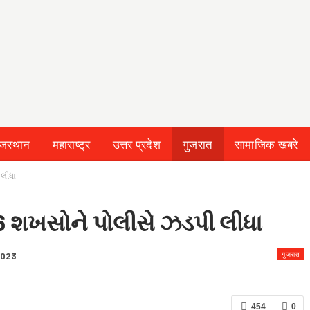
ाजस्थान
महाराष्ट्र
उत्तर प्रदेश
गुजरात
सामाजिक खबरे
 & CONDITION
 લીધા
ા 6 શખસોને પોલીસે ઝડપી લીધા
गुजरात
2023
454
0