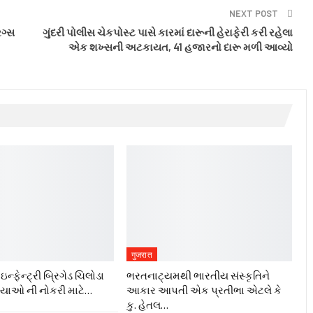
NEXT POST
રગ્સ
ગુંદરી પોલીસ ચેકપોસ્ટ પાસે કારમાં દારૂની હેરાફેરી કરી રહેલા
એક શખ્સની અટકાયત, 41 હજારનો દારૂ મળી આવ્યો
गुजरात
ન્ફેન્ટ્રી બ્રિગેડ ચિલોડા
ભરતનાટ્યમથી ભારતીય સંસ્કૃતિને
ગ્યાઓ ની નોકરી માટે…
આકાર આપતી એક પ્રતીભા એટલે કે‌
કુ. હેતલ…