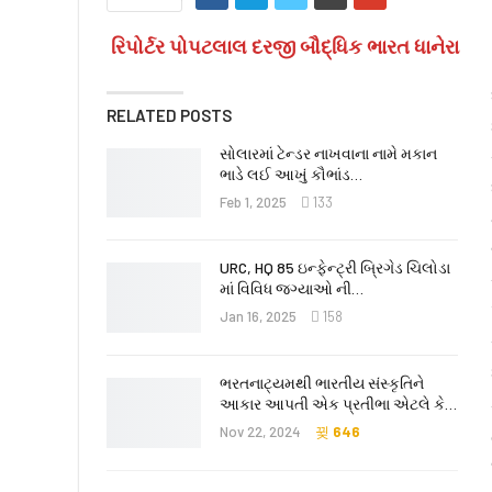
રિપોર્ટર પોપટલાલ દરજી બૌદ્ધિક ભારત ધાનેરા
RELATED POSTS
સોલારમાં ટેન્ડર નાખવાના નામે મકાન
ભાડે લઈ આખું કૌભાંડ…
Feb 1, 2025
133
URC, HQ 85 ઇન્ફેન્ટ્રી બ્રિગેડ ચિલોડા
માં વિવિધ જગ્યાઓ ની…
Jan 16, 2025
158
ભરતનાટ્યમથી ભારતીય સંસ્કૃતિને
આકાર આપતી એક પ્રતીભા એટલે કે‌…
Nov 22, 2024
646