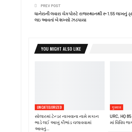
PREV POST
ધાનેરાની લવારા ચેકપોસ્ટે રાજસ્થાનથી રૂ 1.55 લાખનું ડ્
લઇ આવતાં બે શખ્સો ઝડપાયા
YOU MIGHT ALSO LIKE
UNCATEGORIZED
गुजरात
સોલારમાં ટેન્ડર નાખવાના નામે મકાન
URC, HQ 85 ઇ
ભાડે લઈ આખું કૌભાંડ ચલાવવામાં
માં વિવિધ જ
આવતું…