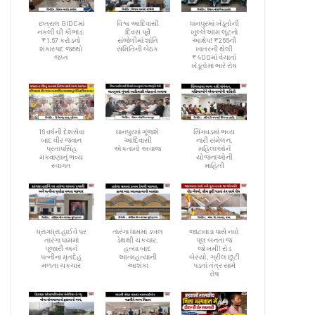
છત્રાલ GIDCમાં
વિશ્વ આદિવાસી
ધાનપુરમાં ખેડૂતોની
નકલી ઘી કૌભાંડ:
દિવસ પૂર્વે
ખુલ્લેઆમ લૂંટનો
₹1.67 કરોડનો
સંજેલીમાં શાંતિ
આક્ષેપ! ₹266ની
શંકાસ્પદ જથ્થો
સમિતિની બેઠક
ખાતરની થેલી
જપ્ત
₹400માં વેચાતાં
ખેડૂતોમાં ભારે રોષ
16 વર્ષની દેશસેવા
ધાનપુરમાં ગૂંજશે
સિંગવડમાં ભવ્ય
બાદ વીર જવાન
આદિવાસી
નારી સંમેલન,
પ્રતાપસિંહ
એકતાનો અવાજ
મહિલાઓને
મકવાણાનું ભવ્ય
યોજનાઓની
સ્વાગત
માહિતી
ધ્રાંગધ્રા હાઈવે પર
તારંગા ધામમાં ડબલ
જાટાવાડા પાસે નવો
તારંગા ધામમાં
ડેથથી ચકચાર,
પૂલ બનતા જ
પૂજારી અને
હત્યા બાદ
જોખમી! રોડ
પત્નીના મૃતદેહ
આત્મહત્યાની
બેસ્યો, ગ્રીલ છૂટી
મળતા ચકચાર
આશંકા
પડતાં તંત્ર સામે
રોષ