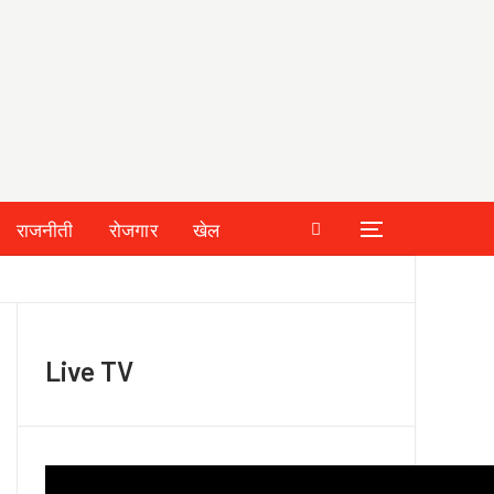
राजनीती
रोजगार
खेल
Live TV