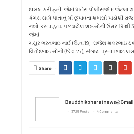
દાખલ કરી હતી. જેમાં ધાનેરા પોલીસએ 6 જેટલા 
કેમેરા સામે પોતાનું મોં છુપાવતા શખસો પાડોશી ર
નશો કરતા હતા. પકડાયેલ શખસોની ઉંમર 19 થી 30 વ
જેમાં
મયુર ભરતભાઇ નાઈ (ઉં.વ.19), રાજેશ શંકરભાઇ ઠકકર
વિનોદભાઇ સોની (ઉં.વ.27), સંજય પ્રતાપભાઇ લખવ
Share
Bauddhikbharatnews@gmail
3725 Posts
4 Comments