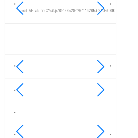
xr:d:DAF_abh72QY:31,j:7614885284764143265,t:24040810