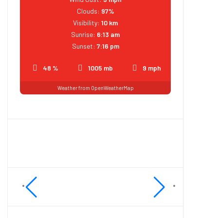
Clouds:
97%
Visibility:
10 km
Sunrise:
6:13 am
Sunset:
7:16 pm
48 %
1005 mb
9 mph
Weather from OpenWeatherMap