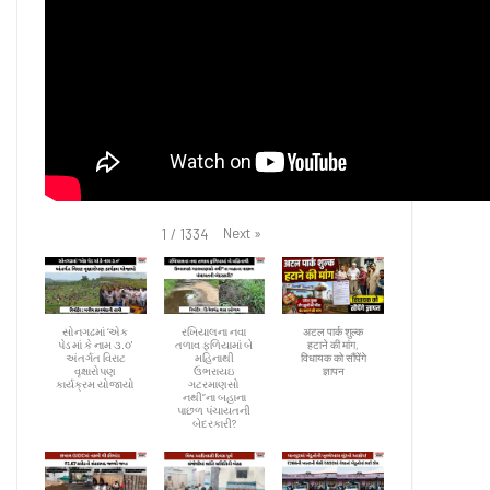
Next
»
1
/
1334
સોનગઢમાં ‘એક
રખિયાલના નવા
अटल पार्क शुल्क
પેડ માં કે નામ ૩.૦'
તળાવ ફળિયામાં બે
हटाने की मांग,
અંતર્ગત વિરાટ
મહિનાથી
विधायक को सौंपेंगे
વૃક્ષારોપણ
ઉભરાયઇ
ज्ञापन
કાર્યક્રમ યોજાયો
ગટરમાણસો
નથી”ના બહાના
પાછળ પંચાયતની
બેદરકારી?