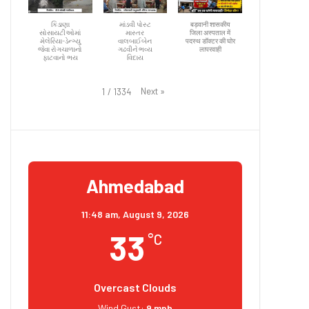
કિડાણા
માંડવી પોસ્ટ
बड़वानी शासकीय
સોસાયટીઓમાં
માસ્તર
जिला अस्पताल में
મેલેરિયા-ડેન્ગ્યુ
વાલબાઈબેન
पदस्थ डॉक्टर की घोर
જેવા રોગચાળાનો
ગઢવીને ભવ્ય
लापरवाही
ફાટવાનો ભય
વિદાય
Next
»
1
/
1334
Ahmedabad
11:48 am,
August 9, 2026
33
°C
Overcast Clouds
Wind Gust:
9 mph