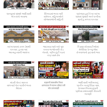
ધાનપુરમાં ગૂંજશે આદિવાસી
સિંગવડમાં ભવ્ય નારી
ધ્રાંગધ્રા હાઈવે પર તારંગા
એકતાનો અવાજ
સંમેલન, મહિલાઓને
ધામમાં પૂજારી અને પત્નીના
યોજનાઓની માહિતી
મૃતદેહ મળતા ચકચાર
તારંગા ધામમાં ડબલ ડેથથી
જાટાવાડા પાસે નવો પૂલ
કિડાણા સોસાયટીઓમાં
ચકચાર, હત્યા બાદ
બનતા જ જોખમી! રોડ
મેલેરિયા-ડેન્ગ્યુ જેવા
આત્મહત્યાની આશંકા
બેસ્યો, ગ્રીલ છૂટી પડતાં
રોગચાળાનો ફાટવાનો ભય
તંત્ર સામે રોષ
માંડવી પોસ્ટ માસ્તર
बड़वानी शासकीय जिला
આદિવાસી અસ્મિતાનું
વાલબાઈબેન ગઢવીને ભવ્ય
अस्पताल में पदस्थ डॉक्टर की
પ્રતીક બન્યું ઊંડાર ગામ,
વિદાય
घोर लापरवाही
ભગવાન બિરસા મુંડાની
પ્રતિમા સ્થાપનાથી ગૌરવની
લાગણી