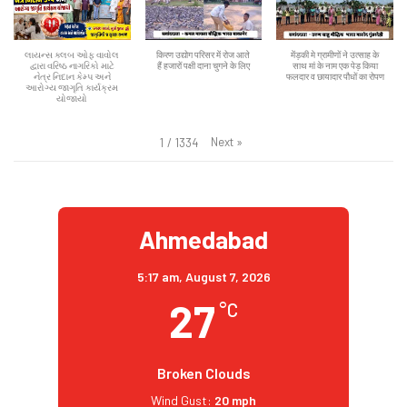
લાયન્સ ક્લબ ઓફ વાવોલ
किरण उद्योग परिसर में रोज आते
मेंड़की मे ग्रामीणों ने उत्साह के
દ્વારા વરિષ્ઠ નાગરિકો માટે
हैं हजारों पक्षी दाना चुगने के लिए
साथ मां के नाम एक पेड़ किया
નેત્ર નિદાન કેમ્પ અને
फलदार व छायादार पौधों का रोपण
આરોગ્ય જાગૃતિ કાર્યક્રમ
યોજાયો
Next
»
1
/
1334
Ahmedabad
5:17 am,
August 7, 2026
27
°C
Broken Clouds
Wind Gust:
20 mph