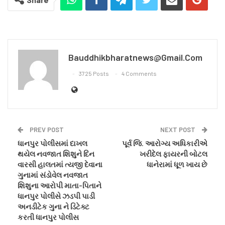
Bauddhikbharatnews@gmail.com
3725 Posts
4 Comments
PREV POST
NEXT POST
ધાનપુર પોલીસમાં દાખલ
પૂર્વ જિ. આરોગ્ય અધિકારીએ
થયેલ નવજાત શિશુને દિન
ખરીદેલ ફાયરની બોટલ
વારસી હાલતમાં ત્યજી દેવાના
ધાનેરામાં ધૂળ ખાય છે
ગુનામાં સંડોવેલ નવજાત
શિશુના આરોપી માતા-પિતાને
ધાનપુર પોલીસે ઝડપી પાડી
અનડીટેક ગુના ને ડિટેક્ટ
કરતી ધાનપુર પોલીસ