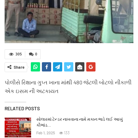
305
0
Share
પોલીસે રિક્ષાના ગુપ્ત ખાના માંથી 480 જેટલી બોટલો નીકાળી
એક ઇસમ ની અટકાયત
RELATED POSTS
સોલારમાં ટેન્ડર નાખવાના નામે મકાન ભાડે લઈ આખું
કૌભાંડ…
Feb 1, 2025
133