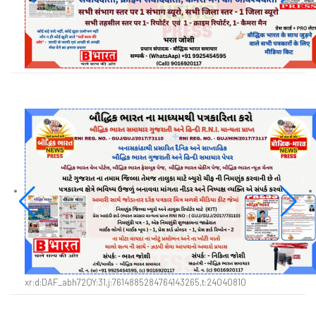
xr:d:DAF_abh72QY:31,j:7614885284764143265,t:24040810