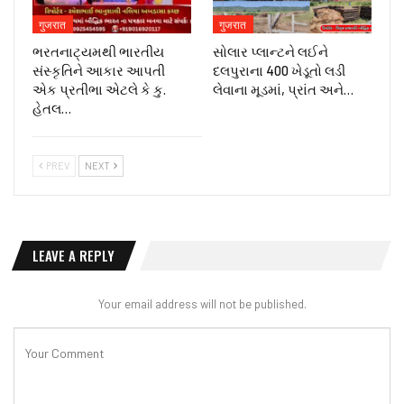
गुजरात
गुजरात
ભરતનાટ્યમથી ભારતીય
સોલાર પ્લાન્ટને લઈને
સંસ્કૃતિને આકાર આપતી
દલપુરાના 400 ખેડૂતો લડી
એક પ્રતીભા એટલે કે‌ કુ.
લેવાના મૂડમાં, પ્રાંત અને…
હેતલ…
PREV
NEXT
LEAVE A REPLY
Your email address will not be published.