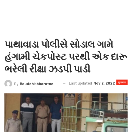
પાથાવાડા પોલીસે સોડાલ ગામે
હંગામી ચેકપોસ્ટ પરથી એક દારૂ
ભરેલી રીક્ષા ઝડપી પાડી
गुजरात
Last updated
Nov 2, 2022
By
Bauddhikbharatnews@gmail.com