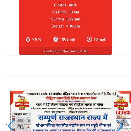
Clouds:
68%
Visibility:
10 km
Sunrise:
6:12 am
Sunset:
7:18 pm
74 %
1002 mb
10 mph
Weather from OpenWeatherMap