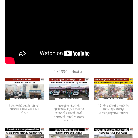
Next
»
1
/
1334
વિશ્વ આદિવાસી દિવસ પૂર્વે
ધાનપુરમાં ખેડૂતોની
16 વર્ષની દેશસેવા બાદ વીર
સંજેલીમાં શાંતિ સમિતિની
ખુલ્લેઆમ લૂંટનો આક્ષેપ!
જવાન પ્રતાપસિંહ
બેઠક
₹266ની ખાતરની થેલી
મકવાણાનું ભવ્ય સ્વાગત
₹400માં વેચાતાં ખેડૂતોમાં
ભારે રોષ