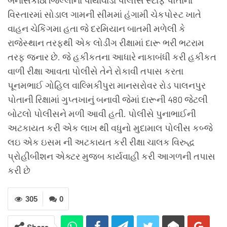
વિસ્તારમાં સોડાલ ગામની સીમમાં હંગામી ચેકપોસ્ટ ખાતે
વાહન ચેકિંગમા હતા જે દરમિયાન બાતમી મળેલી કે
રાજેસ્થાન તરફથી એક લોડીંગ રીક્ષામાં દારૂ ભરી ભટરામ
તરફ જનાર છે. જે હકીકતના આધારે નાકાબંધી કરી હકીકત
વાળી રીક્ષા આવતા પોલીસે તેને રોકાવી તપાસ કરતા
પૂનમભાઈ ગોહિલ વાલ્મિકીપુરા માનસરોવર રોડ પાલનપુર
પોતાની રિક્ષામાં ગુપ્તખાનું બનાવી જેમાં દારૂની 480 જેટલી
બોટલો પોલીસને મળી આવી હતી. પોલીસે પુનાભાઈની
અટકાયત કરી એક લાખ થી વધુનો મુદામાલ પોલીસ કબ્જે
લઇ એક ઇસમ ની અટકાયત કરી રીક્ષા ચાલક વિરુદ્ધ
પ્રોહીબીશન એક્ટર મુજબ કાર્યવાહી કરી આગળની તપાસ
કરી છે
305
0
Share