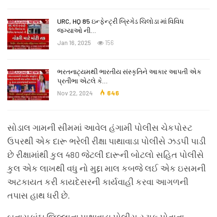
URC, HQ 85 ઇન્ફેન્ટ્રી બ્રિગેડ ચિલોડા માં વિવિધ
જગ્યાઓ ની…
Jan 16, 2025
156
ભરતનાટ્યમથી ભારતીય સંસ્કૃતિને આકાર આપતી એક
પ્રતીભા એટલે કે‌…
Nov 22, 2024
646
સોડાલ ગામની સીમમાં આવેલ હંગામી પોલીસ ચેકપોસ્ટ
ઉપરથી એક દારૂ ભરેલી રીક્ષા પાથાવાડા પોલીસે ઝડપી પાડી
છે રીક્ષામાંથી કુલ 480 જેટલી દારૂની બોટલો સહિત પોલીસે
કુલ એક લાખથી વધુ નો મુદ્દા માલ કબજે લઈ એક ઇસમની
અટકાયત કરી કાયદેસરની કાર્યવાહી કરવા આગળની
તપાસ હાથ ધરી છે.
બનાસકાંઠા જિલ્લાના પાથાવાડા પોલીસ સ્ટાફ પોતાના