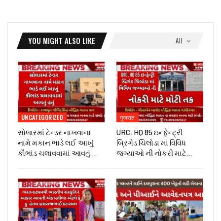
YOU MIGHT ALSO LIKE
All
UNCATEGORIZED
गुजरात
સોલારમાં ટેન્ડર નાખવાના
URC, HQ 85 ઇન્ફેન્ટ્રી
નામે મકાન ભાડે લઈ આખું
બ્રિગેડ ચિલોડા માં વિવિધ
કૌભાંડ ચલાવવામાં આવતું…
જગ્યાઓ ની નોકરી માટે…