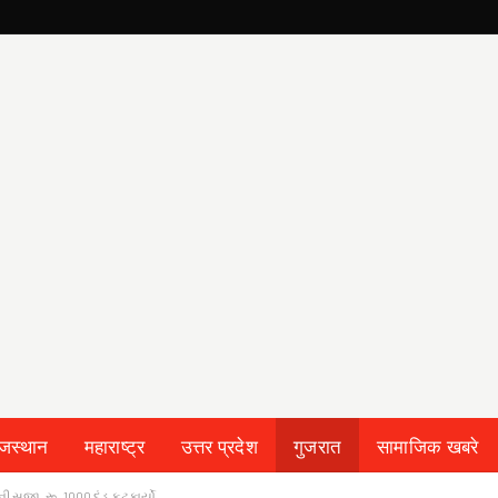
ाजस्थान
महाराष्ट्र
उत्तर प्रदेश
गुजरात
सामाजिक खबरे
સની સજા, રૂ. 1000 દંડ ફટકાર્યો