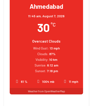
Ahmedabad
11:45 am,
August 7, 2026
30
°C
Overcast Clouds
Wind Gust:
13 mph
Clouds:
87%
Visibility:
10 km
Sunrise:
6:12 am
Sunset:
7:18 pm
61 %
1004 mb
11 mph
Weather from OpenWeatherMap