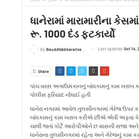
क्राइम
लेख/काव्य
शिक्षा
LIVE TV
TERMS
ધાનેરામાં મારામારીના કેસમ
રૂ. 1000 દંડ ફટકાર્યો
Last updated
Oct 14,
By
Bauddhikbharatnews@gmail.com
Share
પાંચ વરસ અગાઉમકાનનું બાંધકામનું કામ ખરાબ ક
પોલીસ ફરિયાદ નોંધાઈ હતી
ધાનેરા નગરમાં આવેલ તુલસીનગરમાં ગેરેજ ઉપર ક
બાંધકામનું કામ ખરાબ કરીએ છીએ એવી અફવા કેમ ફ
ચાલી જતાં કોર્ટે આરોપીઓને છ માસની સજા અને 
ધાનેરાના તુલસીનગરમાં રહેતા અને ગેરેજનું કામ