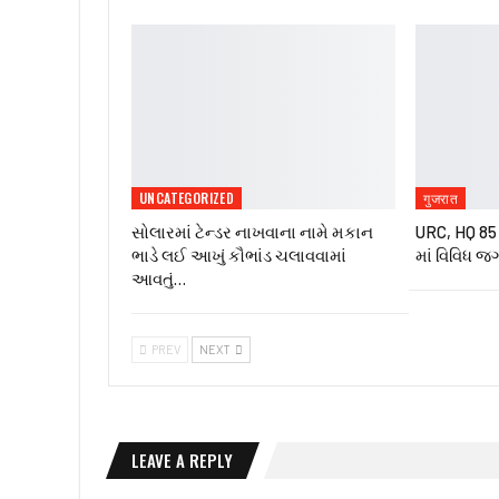
UNCATEGORIZED
गुजरात
સોલારમાં ટેન્ડર નાખવાના નામે મકાન
URC, HQ 85 ઇ
ભાડે લઈ આખું કૌભાંડ ચલાવવામાં
માં વિવિધ જ
આવતું…
PREV
NEXT
LEAVE A REPLY