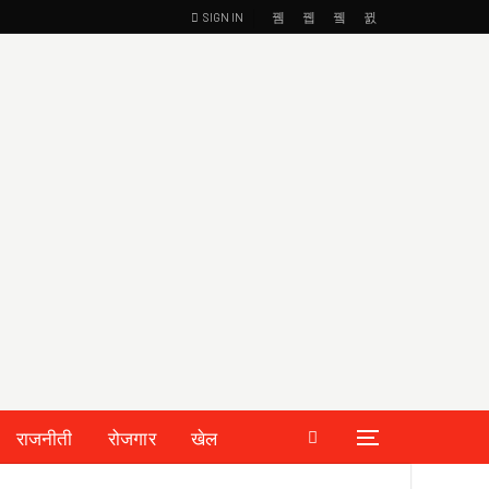
SIGN IN
राजनीती
रोजगार
खेल