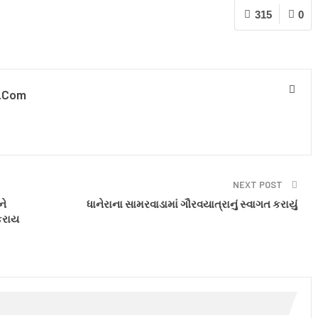
315
0
.com
NEXT POST
ને
ધાનેરાના સામરવાડામાં ગૌરવયાત્રાનું સ્વાગત કરાયું
 કરાય