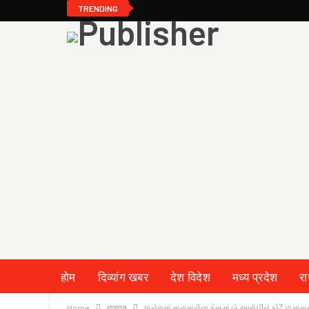
TRENDING
होम
दिव्यांग खबर
देश विदेश
मध्य प्रदेश
र
Home
गुजरात
ધાનેરામાં મારામારીના કેસમાં બે આરોપીને કોર્ટે છ મા