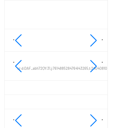
xr:d:DAF_abh72QY:31,j:7614885284764143265,t:24040810