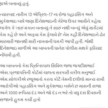
એ બનાવ્યું હતું.
ત્યારબાદ તારીખ 13 એપ્રિલ-17 ના રોજ પહાડસિંગ અને
મુકેશભાઇ બન્ને જણા દિનેશભાઇની ગેરેજ ઉપર આવીને કહેવા
લાગેલ કે ‘તારું મકાન બનાવ્યું તે સારું નથી બન્યું એવું માર્કેટમાં
કેમ કહે છે અને અફવા કેમ ફેલાવે છે’ તેમ કહી દિનેશભાઇને ઢોર
મારમારી જાનથી મારી નાખવાની ધમકી આપી હતી. જેથી
દિનેશભાઇ માળીએ આ બાબતની ધાનેરા પોલીસ મથકે ફરિયાદ
નોંધાવી હતી.
આ બાબતનો કેસ પ્રિન્સિપાલ સિવિલ જજ જગદીશભાઈ
એસ.પ્રજાપતિની કોર્ટમાં ચાલતા સરકારી વકીલ મનુભાઈ
એમ.સોલંકીએ રજૂઆતો કરતા કોર્ટે તેમની દલીલો માન્ય રાખી
આરોપીઓ પહાડસિંગ અને મુકેશભાઇ બન્નેને છ માસની સજા
અને 1000 રૂપિયા દંડ અને જો દંડ ન ભરે તો વધુ દસ દિવસની
સજાનો હુકમ કર્યો હતો