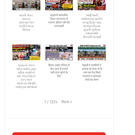
માંડવી પોસ્ટ
बड़वानी शासकीय
આદિવાસી
માસ્તર
जिला अस्पताल में
અસ્મિતાનું પ્રતીક
વાલબાઈબેન
पदस्थ डॉक्टर की घोर
બન્યું ઊંડાર ગામ,
ગઢવીને ભવ્ય
लापरवाही
ભગવાન બિરસા
વિદાય
મુંડાની પ્રતિમા
સ્થાપનાથી
ગૌરવની લાગણી
લાયન્સ ક્લબ
किरण उद्योग परिसर में
मेंड़की मे ग्रामीणों ने
ઓફ વાવોલ દ્વારા
रोज आते हैं हजारों
उत्साह के साथ मां के
વરિષ્ઠ નાગરિકો
पक्षी दाना चुगने के
नाम एक पेड़ किया
માટે નેત્ર નિદાન
लिए
फलदार व छायादार
કેમ્પ અને
पौधों का रोपण
આરોગ્ય જાગૃતિ
કાર્યક્રમ યોજાયો
Next
»
1
/
1334