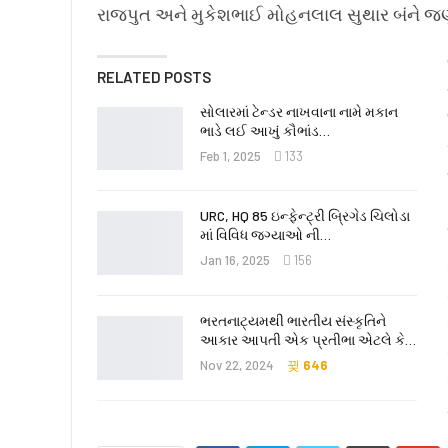
રાજપુત અને મુકેશભાઈ મોહનલાલ સુથાર બંને જણા
RELATED POSTS
સોલારમાં ટેન્ડર નાખવાના નામે મકાન
ભાડે લઈ આખું કૌભાંડ…
Feb 1, 2025
133
URC, HQ 85 ઇન્ફેન્ટ્રી બ્રિગેડ ચિલોડા
માં વિવિધ જગ્યાઓ ની…
Jan 16, 2025
156
ભરતનાટ્યમથી ભારતીય સંસ્કૃતિને
આકાર આપતી એક પ્રતીભા એટલે કે‌…
Nov 22, 2024
646