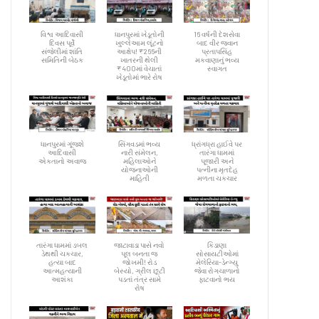
વિશ્વ આદિવાસી
ધાનપુરમાં ખેડૂતોની
16 વર્ષની દેશસેવા
દિવસ પૂર્વે
ખુલ્લેઆમ લૂંટનો
બાદ વીર જવાન
સંજેલીમાં શાંતિ
આક્ષેપ! ₹266ની
પ્રતાપસિંહ
સમિતિની બેઠક
ખાતરની થેલી
મકવાણાનું ભવ્ય
₹400માં વેચાતાં
સ્વાગત
ખેડૂતોમાં ભારે રોષ
ધાનપુરમાં ગૂંજશે
સિંગવડમાં ભવ્ય
ધ્રાંગધ્રા હાઈવે પર
આદિવાસી
નારી સંમેલન,
તારંગા ધામમાં
એકતાનો અવાજ
મહિલાઓને
પૂજારી અને
યોજનાઓની
પત્નીના મૃતદેહ
માહિતી
મળતા ચકચાર
તારંગા ધામમાં ડબલ
જાટાવાડા પાસે નવો
કિડાણા
ડેથથી ચકચાર,
પૂલ બનતા જ
સોસાયટીઓમાં
હત્યા બાદ
જોખમી! રોડ
મેલેરિયા-ડેન્ગ્યુ
આત્મહત્યાની
બેસ્યો, ગ્રીલ છૂટી
જેવા રોગચાળાનો
આશંકા
પડતાં તંત્ર સામે
ફાટવાનો ભય
રોષ