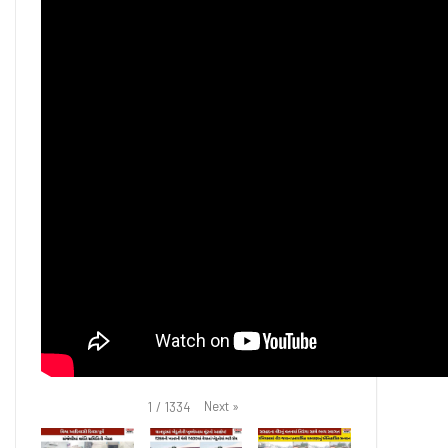
Next
»
1
/
1334