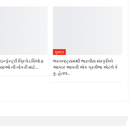
गुजरात
ન્ફેન્ટ્રી બ્રિગેડ ચિલોડા
ભરતનાટ્યમથી ભારતીય સંસ્કૃતિને
ગ્યાઓ ની નોકરી માટે…
આકાર આપતી એક પ્રતીભા એટલે કે‌
કુ. હેતલ…