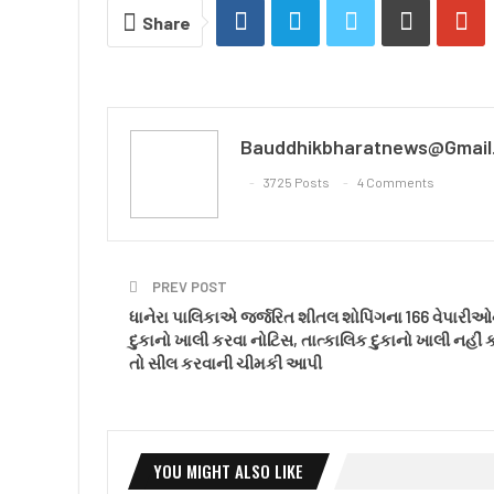
Share
Bauddhikbharatnews@gmail
3725 Posts
4 Comments
PREV POST
ધાનેરા પાલિકાએ જર્જરિત શીતલ શોપિંગના 166 વેપારીઓ
દુકાનો ખાલી કરવા નોટિસ, તાત્કાલિક દુકાનો ખાલી નહીં
તો સીલ કરવાની ચીમકી આપી
YOU MIGHT ALSO LIKE