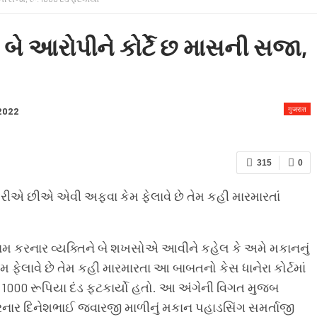
 & CONDITION
ાં બે આરોપીને કોર્ટે છ માસની સજા,
गुजरात
 2022
315
0
રીએ છીએ એવી અફવા કેમ ફેલાવે છે તેમ કહી મારમારતાં
ામ કરનાર વ્યક્તિને બે શખસોએ આવીને કહેલ કે અમે મકાનનું
ેલાવે છે તેમ કહી મારમારતા આ બાબતનો કેસ ધાનેરા કોર્ટમાં
1000 રૂપિયા દંડ ફટકાર્યો હતો. આ અંગેની વિગત મુજબ
 કરનાર દિનેશભાઈ જવારજી માળીનું મકાન પહાડસિંગ સમર્તાજી