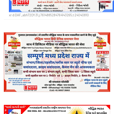
xr:d:DAF_abh72QY:31,j:7614885284764143265,t:24040810