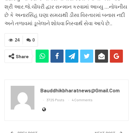
શ્રી આર.જે.ચૌધરી દ્વાર સન્માન કરવામાં આવ્યુ …નોધનીય
છે કે અનારસિંહ ઘણા સમયથી ડીસા વિસ્તારમાં બનાસ નદી
અને તળાવમાં ડૂબેલાને શોધવા નિસ્વાર્થ સેવા આપે છે..
24
0
Share
Bauddhikbharatnews@gmail.com
3725 Posts
4 Comments
PREV POST
NEXT POST