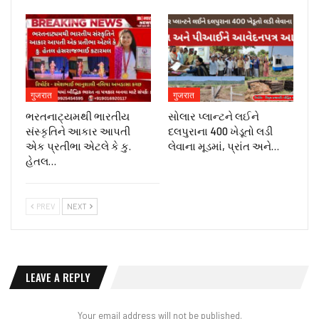
गुजरात
गुजरात
ભરતનાટ્યમથી ભારતીય
સોલાર પ્લાન્ટને લઈને
સંસ્કૃતિને આકાર આપતી
દલપુરાના 400 ખેડૂતો લડી
એક પ્રતીભા એટલે કે‌ કુ.
લેવાના મૂડમાં, પ્રાંત અને…
હેતલ…
PREV
NEXT
LEAVE A REPLY
Your email address will not be published.