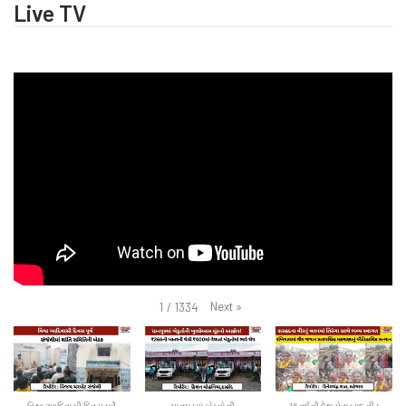
Live TV
Next
»
1
/
1334