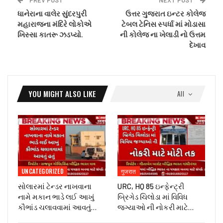
ધાનેરાના વાલેર સુંદરપુરી
ઉત્તર ગુજરાત ઇન્ટર કોલેજ
મહારાજના મંદિરે લોકોએ
ટેબલ ટેનિસ સ્પર્ધા માં મોડાસા
ખિસ્સા કાતરૂ ઝડપ્યો.
ની કોલેજ ના ખેલાડી નો ઉત્તમ
દેખાવ
YOU MIGHT ALSO LIKE
All
UNCATEGORIZED
गुजरात
સોલારમાં ટેન્ડર નાખવાના
URC, HQ 85 ઇન્ફેન્ટ્રી
નામે મકાન ભાડે લઈ આખું
બ્રિગેડ ચિલોડા માં વિવિધ
કૌભાંડ ચલાવવામાં આવતું…
જગ્યાઓ ની નોકરી માટે…