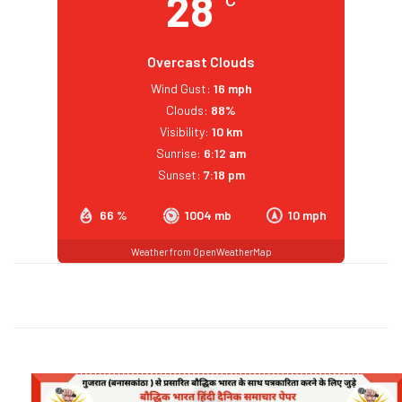
28
Overcast Clouds
Wind Gust:
16 mph
Clouds:
88%
Visibility:
10 km
Sunrise:
6:12 am
Sunset:
7:18 pm
66 %
1004 mb
10 mph
Weather from OpenWeatherMap