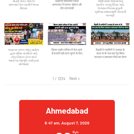
માંડવી પોસ્ટ માસ્તર
बड़वानी शासकीय जिला
આદિવાસી અસ્મિતાનું
વાલબાઈબેન ગઢવીને ભવ્ય
अस्पताल में पदस्थ डॉक्टर की
પ્રતીક બન્યું ઊંડાર ગામ,
વિદાય
घोर लापरवाही
ભગવાન બિરસા મુંડાની
પ્રતિમા સ્થાપનાથી ગૌરવની
લાગણી
લાયન્સ ક્લબ ઓફ વાવોલ
किरण उद्योग परिसर में रोज आते
मेंड़की मे ग्रामीणों ने उत्साह के
દ્વારા વરિષ્ઠ નાગરિકો માટે
हैं हजारों पक्षी दाना चुगने के लिए
साथ मां के नाम एक पेड़ किया
નેત્ર નિદાન કેમ્પ અને
फलदार व छायादार पौधों का रोपण
આરોગ્ય જાગૃતિ કાર્યક્રમ
યોજાયો
Next
»
1
/
1334
Ahmedabad
8:47 am,
August 7, 2026
°C