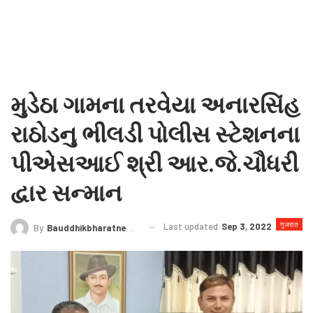
મુડેઠા ગામના તરવેયા અનારસિંહ
રાઠોડનુ ભીલડી પોલીસ સ્ટેશનના
પીએસઆઈ શ્રી આર.જે.ચૌધરી
દ્વાર સન્માન
गुजरात
Last updated
Sep 3, 2022
By
Bauddhikbharatnews@gmail.com