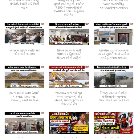
વિશ્વ આદિવાસી દિવસ પૂર્વે
ધાનપુરમાં ખેડૂતોની
16 વર્ષની દેશસેવા બાદ વીર
સંજેલીમાં શાંતિ સમિતિની
ખુલ્લેઆમ લૂંટનો આક્ષેપ!
જવાન પ્રતાપસિંહ
બેઠક
₹266ની ખાતરની થેલી
મકવાણાનું ભવ્ય સ્વાગત
₹400માં વેચાતાં ખેડૂતોમાં
ભારે રોષ
ધાનપુરમાં ગૂંજશે આદિવાસી
સિંગવડમાં ભવ્ય નારી
ધ્રાંગધ્રા હાઈવે પર તારંગા
એકતાનો અવાજ
સંમેલન, મહિલાઓને
ધામમાં પૂજારી અને પત્નીના
યોજનાઓની માહિતી
મૃતદેહ મળતા ચકચાર
તારંગા ધામમાં ડબલ ડેથથી
જાટાવાડા પાસે નવો પૂલ
કિડાણા સોસાયટીઓમાં
ચકચાર, હત્યા બાદ
બનતા જ જોખમી! રોડ
મેલેરિયા-ડેન્ગ્યુ જેવા
આત્મહત્યાની આશંકા
બેસ્યો, ગ્રીલ છૂટી પડતાં
રોગચાળાનો ફાટવાનો ભય
તંત્ર સામે રોષ