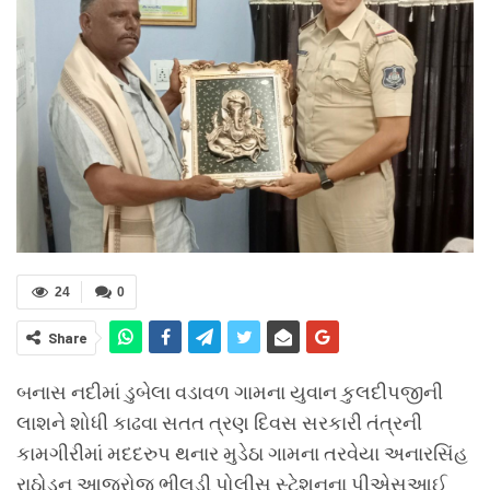
24
0
Share
બનાસ નદીમાં ડુબેલા વડાવળ ગામના યુવાન કુલદીપજીની
લાશને શોધી કાઢવા સતત ત્રણ દિવસ સરકારી તંત્રની
કામગીરીમાં મદદરુપ થનાર મુડેઠા ગામના તરવેયા અનારસિંહ
રાઠોડનુ આજરોજ ભીલડી પોલીસ સ્ટેશનના પીએસઆઈ