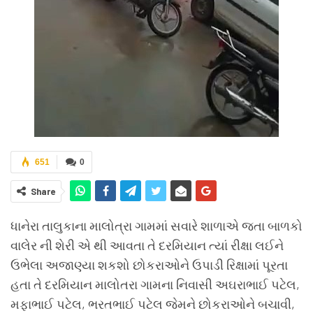
651
0
Share
ધાનેરા તાલુકાના માલોત્રા ગામમાં સવારે શાળાએ જતા બાળકો
વાલેર ની શેરી એ થી આવતા તે દરમિયાન ત્યાં રીક્ષા લઈને
ઉભેલા અજાણ્યા શકશો છોકરાઓને ઉપાડી રિક્ષામાં પૂરતા
હતા તે દરમિયાન માલોતરા ગામના નિવાસી અઘરાભાઈ પટેલ,
મફાભાઈ પટેલ, ભરતભાઈ પટેલ જેમને છોકરાઓને બચાવી,