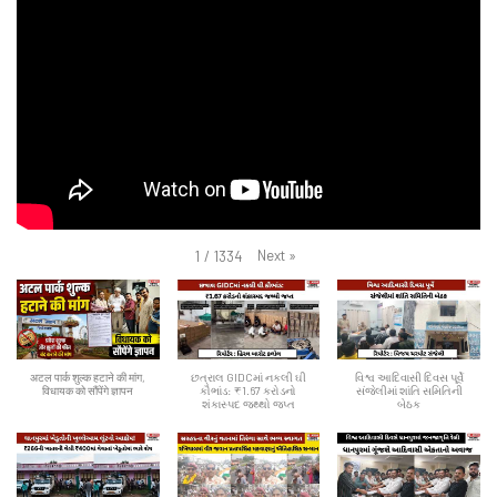
Next
»
1
/
1334
अटल पार्क शुल्क हटाने की मांग,
છત્રાલ GIDCમાં નકલી ઘી
વિશ્વ આદિવાસી દિવસ પૂર્વે
विधायक को सौंपेंगे ज्ञापन
કૌભાંડ: ₹1.67 કરોડનો
સંજેલીમાં શાંતિ સમિતિની
શંકાસ્પદ જથ્થો જપ્ત
બેઠક