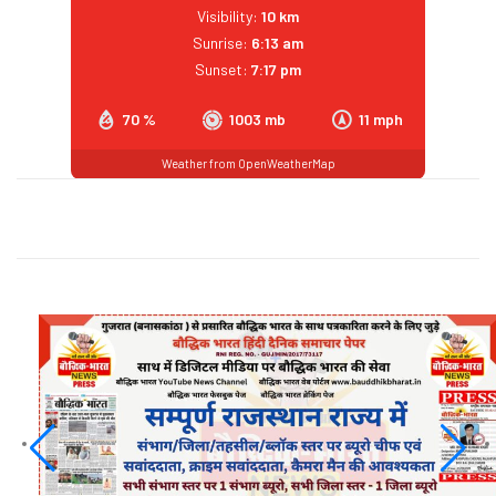
Visibility:
10 km
Sunrise:
6:13 am
Sunset:
7:17 pm
70 %
1003 mb
11 mph
Weather from OpenWeatherMap