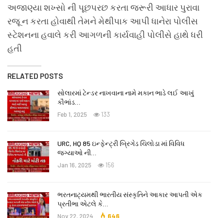
અજાણ્યા શખ્સો ની પૂછપરછ કરતા જરૂરી આધાર પુરાવા
રજૂ ન કરતા હોવાથી તેમને મેથીપાક આપી ધાનેરા પોલીસ
સ્ટેશનના હવાલે કરી આગળની કાર્યવાહી પોલીસે હાથે ધરી
હતી
RELATED POSTS
સોલારમાં ટેન્ડર નાખવાના નામે મકાન ભાડે લઈ આખું
કૌભાંડ…
Feb 1, 2025
133
URC, HQ 85 ઇન્ફેન્ટ્રી બ્રિગેડ ચિલોડા માં વિવિધ
જગ્યાઓ ની…
Jan 16, 2025
156
ભરતનાટ્યમથી ભારતીય સંસ્કૃતિને આકાર આપતી એક
પ્રતીભા એટલે કે‌…
Nov 22, 2024
646