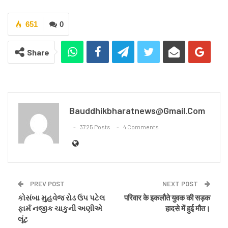
651
0
Share
Bauddhikbharatnews@gmail.com
3725 Posts
4 Comments
PREV POST
NEXT POST
કોસંબા મુહવેજ રોડ ઉપ પટેલ
परिवार के इकलौते युवक की सड़क
ફાર્મ નજીક ચાકુની અણીએ
हादसे में हुई मौत।
લૂંટ