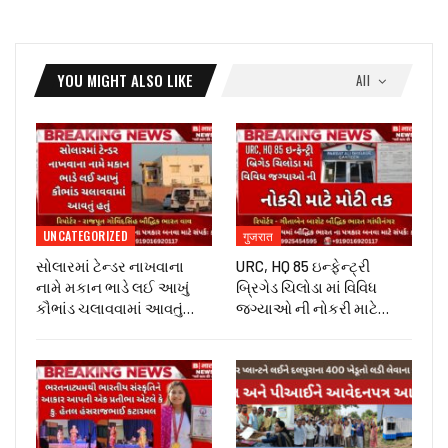
YOU MIGHT ALSO LIKE
All
UNCATEGORIZED
गुजरात
સોલારમાં ટેન્ડર નાખવાના
URC, HQ 85 ઇન્ફેન્ટ્રી
નામે મકાન ભાડે લઈ આખું
બ્રિગેડ ચિલોડા માં વિવિધ
કૌભાંડ ચલાવવામાં આવતું…
જગ્યાઓ ની નોકરી માટે…