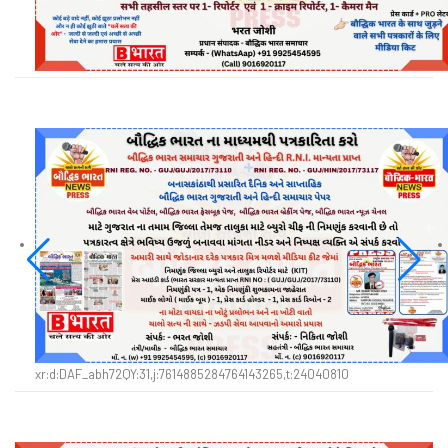
xr:d:DAF_abh72QY:31,j:7614885284764143265,t:24040810