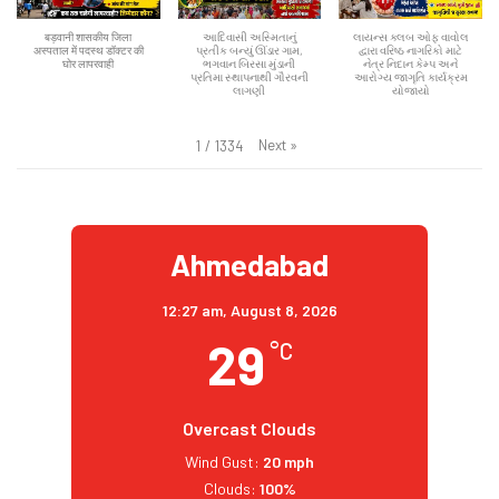
बड़वानी शासकीय जिला
આદિવાસી અસ્મિતાનું
લાયન્સ ક્લબ ઓફ વાવોલ
अस्पताल में पदस्थ डॉक्टर की
પ્રતીક બન્યું ઊંડાર ગામ,
દ્વારા વરિષ્ઠ નાગરિકો માટે
घोर लापरवाही
ભગવાન બિરસા મુંડાની
નેત્ર નિદાન કેમ્પ અને
પ્રતિમા સ્થાપનાથી ગૌરવની
આરોગ્ય જાગૃતિ કાર્યક્રમ
લાગણી
યોજાયો
Next
»
1
/
1334
Ahmedabad
12:27 am,
August 8, 2026
29
°C
Overcast Clouds
Wind Gust:
20 mph
Clouds:
100%