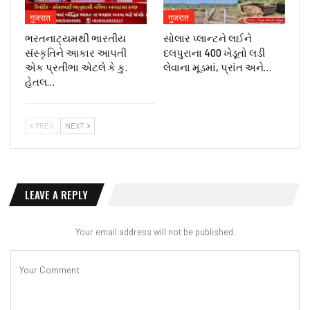
गुजरात
गुजरात
ભરતનાટ્યમથી ભારતીય
સોલાર પ્લાન્ટને લઈને
સંસ્કૃતિને આકાર આપતી
દલપુરાના 400 ખેડૂતો લડી
એક પ્રતીભા એટલે કે‌ કુ.
લેવાના મૂડમાં, પ્રાંત અને…
હેતલ…
PREV
NEXT
LEAVE A REPLY
Your email address will not be published.