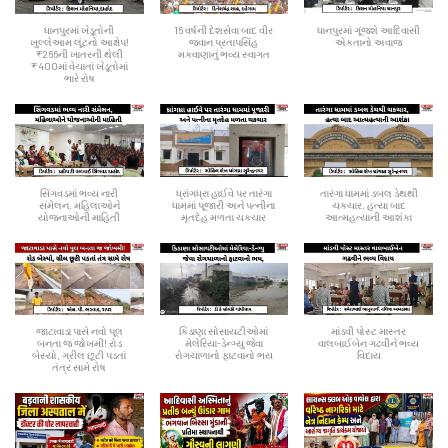
ધાનપુરમાં ખેડૂતોની
16 વર્ષની દેશસેવા બાદ વીર
ધાનપુરમાં ગૂંજશે આદિવાસી
ખુલ્લેઆમ લૂંટનો આક્ષેપ!
જવાન પ્રતાપસિંહ
એકતાનો અવાજ
₹266ની ખાતરની થેલી
મકવાણાનું ભવ્ય સ્વાગત
₹400માં વેચાતાં ખેડૂતોમાં
ભારે રોષ
સિંગવડમાં ભવ્ય નારી
ધ્રાંગધ્રા હાઈવે પર તારંગા
તારંગા ધામમાં ડબલ ડેથથી
સંમેલન, મહિલાઓને
ધામમાં પૂજારી અને પત્નીના
ચકચાર, હત્યા બાદ
યોજનાઓની માહિતી
મૃતદેહ મળતા ચકચાર
આત્મહત્યાની આશંકા
જાટાવાડા પાસે નવો પૂલ
કિડાણા સોસાયટીઓમાં
માંડવી પોસ્ટ માસ્તર
બનતા જ જોખમી! રોડ
મેલેરિયા-ડેન્ગ્યુ જેવા
વાલબાઈબેન ગઢવીને ભવ્ય
બેસ્યો, ગ્રીલ છૂટી પડતાં
રોગચાળાનો ફાટવાનો ભય
વિદાય
તંત્ર સામે રોષ