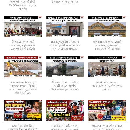
₹266ની ખાતરની થેલી
મકવાણાનું ભવ્ય સ્વાગત
₹400માં વેચાતાં ખેડૂતોમાં
ભારે રોષ
સિંગવડમાં ભવ્ય નારી
ધ્રાંગધ્રા હાઈવે પર તારંગા
તારંગા ધામમાં ડબલ ડેથથી
સંમેલન, મહિલાઓને
ધામમાં પૂજારી અને પત્નીના
ચકચાર, હત્યા બાદ
યોજનાઓની માહિતી
મૃતદેહ મળતા ચકચાર
આત્મહત્યાની આશંકા
જાટાવાડા પાસે નવો પૂલ
કિડાણા સોસાયટીઓમાં
માંડવી પોસ્ટ માસ્તર
બનતા જ જોખમી! રોડ
મેલેરિયા-ડેન્ગ્યુ જેવા
વાલબાઈબેન ગઢવીને ભવ્ય
બેસ્યો, ગ્રીલ છૂટી પડતાં
રોગચાળાનો ફાટવાનો ભય
વિદાય
તંત્ર સામે રોષ
बड़वानी शासकीय जिला
આદિવાસી અસ્મિતાનું
લાયન્સ ક્લબ ઓફ વાવોલ
अस्पताल में पदस्थ डॉक्टर की
પ્રતીક બન્યું ઊંડાર ગામ,
દ્વારા વરિષ્ઠ નાગરિકો માટે