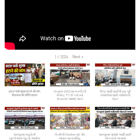
Next
»
1
/
1334
अटल पार्क शुल्क हटाने की मांग,
છત્રાલ GIDCમાં નકલી ઘી
વિશ્વ આદિવાસી દિવસ પૂર્વે
विधायक को सौंपेंगे ज्ञापन
કૌભાંડ: ₹1.67 કરોડનો
સંજેલીમાં શાંતિ સમિતિની
શંકાસ્પદ જથ્થો જપ્ત
બેઠક
ધાનપુરમાં ખેડૂતોની
16 વર્ષની દેશસેવા બાદ વીર
ધાનપુરમાં ગૂંજશે આદિવાસી
ખુલ્લેઆમ લૂંટનો આક્ષેપ!
જવાન પ્રતાપસિંહ
એકતાનો અવાજ