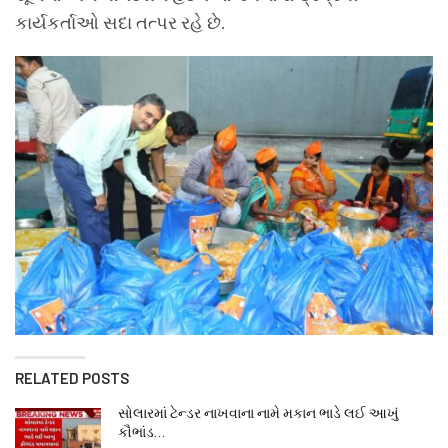
કાર્યકર્તાઓ સદા તત્પર રહે છે.
RELATED POSTS
સોલારમાં ટેન્ડર નાખવાના નામે મકાન ભાડે લઈ આખું
કૌભાંડ…