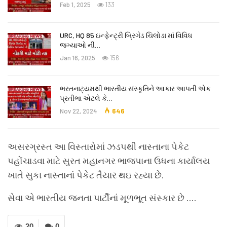
Feb 1, 2025
133
URC, HQ 85 ઇન્ફેન્ટ્રી બ્રિગેડ ચિલોડા માં વિવિધ
જગ્યાઓ ની…
Jan 16, 2025
156
ભરતનાટ્યમથી ભારતીય સંસ્કૃતિને આકાર આપતી એક
પ્રતીભા એટલે કે‌…
Nov 22, 2024
646
અસરગ્રસ્ત આ વિસ્તારોમાં ઝડપથી નાસ્તાના પેકેટ
પહોંચાડવા માટે સુરત મહાનગર ભાજપાના ઉધના કાર્યાલય
ખાતે સુકા નાસ્તાનાં પેકેટ તૈયાર થઇ રહ્યા છે.
સેવા એ ભારતીય જનતા પાર્ટીનાં મૂળભૂત સંસ્કાર છે ….
20
0