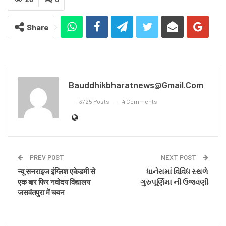
Share
Bauddhikbharatnews@gmail.com
3725 Posts
4 Comments
PREV POST
NEXT POST
न्यू सनराइज इंग्लिश एकेडमी से
ધાનેરામાં વિવિધ સ્થળે
एक बार फिर नवोदय विद्यालय
ગુરુપૂર્ણિમા ની ઉજવણી
जसवंतपुरा में चयन