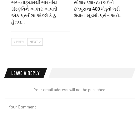
ભરતનાટ્યમથી ભારતીય
સોલાર પ્લાન્ટને લઈને
સંસ્કૃતિને આકાર આપતી
દલપુરાના 400 ખેડૂતો લડી
એક પ્રતીભા એટલે કે‌ કુ.
લેવાના મૂડમાં, પ્રાંત અને…
હેતલ…
PREV
NEXT
LEAVE A REPLY
Your email address will not be published.