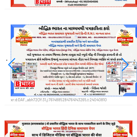
xr:d:DAF_abh72QY:31,j:7614885284764143265,t:24040810