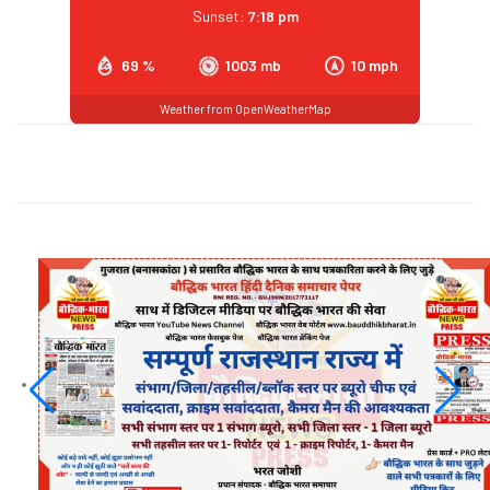
Sunset:
7:18 pm
69 %
1003 mb
10 mph
Weather from OpenWeatherMap