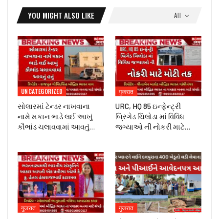
YOU MIGHT ALSO LIKE
All
UNCATEGORIZED
गुजरात
સોલારમાં ટેન્ડર નાખવાના
URC, HQ 85 ઇન્ફેન્ટ્રી
નામે મકાન ભાડે લઈ આખું
બ્રિગેડ ચિલોડા માં વિવિધ
કૌભાંડ ચલાવવામાં આવતું…
જગ્યાઓ ની નોકરી માટે…
गुजरात
गुजरात