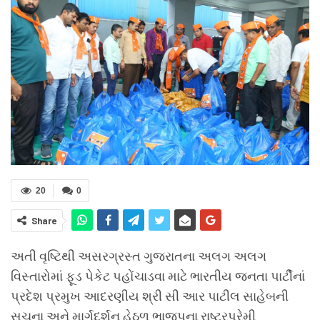
20
0
Share
અતી વૃષ્ટિથી અસરગ્રસ્ત ગુજરાતના અલગ અલગ
વિસ્તારોમાં ફૂડ પેકેટ પહોંચાડવા માટે ભારતીય જનતા પાર્ટીનાં
પ્રદેશ પ્રમુખ આદરણીય શ્રી સી આર પાટીલ સાહેબની
સૂચના અને માર્ગદર્શન હેઠળ ભાજપના રાષ્ટ્રપ્રેમી