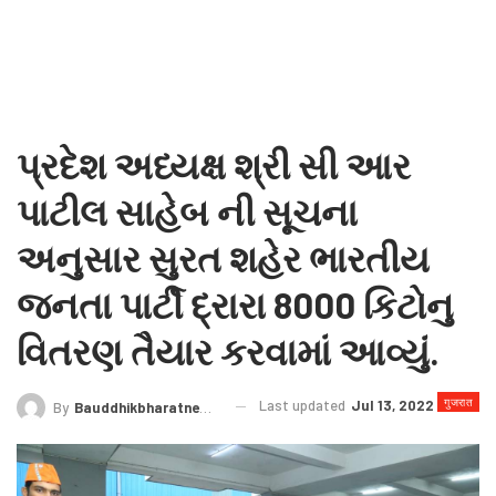
પ્રદેશ અધ્યક્ષ શ્રી સી આર
પાટીલ સાહેબ ની સૂચના
અનુસાર સુરત શહેર ભારતીય
જનતા પાર્ટી દ્રારા 8000 કિટોનુ
વિતરણ તૈયાર કરવામાં આવ્યું.
गुजरात
Last updated
Jul 13, 2022
By
Bauddhikbharatnews@gmail.com