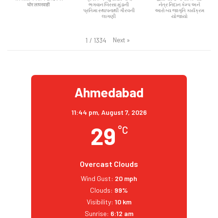
घोर लापरवाही
ભગવાન બિરસા મુંડાની
નેત્ર નિદાન કેમ્પ અને
પ્રતિમા સ્થાપનાથી ગૌરવની
આરોગ્ય જાગૃતિ કાર્યક્રમ
લાગણી
યોજાયો
Next
»
1
/
1334
Ahmedabad
11:44 pm,
August 7, 2026
29
°C
Overcast Clouds
Wind Gust:
20 mph
Clouds:
99%
Visibility:
10 km
Sunrise:
6:12 am