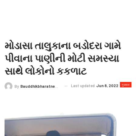
મોડાસા તાલુકાના બડોદરા ગામે
પીવાના પાણીની મોટી સમસ્યા
સાથે લોકોનો કકળાટ
गुजरात
Last updated
Jun 8, 2022
By
Bauddhikbharatnews@gmail.com