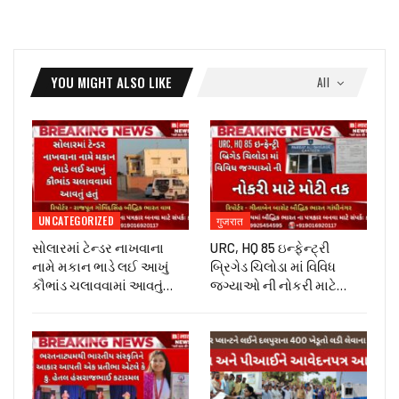
YOU MIGHT ALSO LIKE
All
UNCATEGORIZED
गुजरात
સોલારમાં ટેન્ડર નાખવાના
URC, HQ 85 ઇન્ફેન્ટ્રી
નામે મકાન ભાડે લઈ આખું
બ્રિગેડ ચિલોડા માં વિવિધ
કૌભાંડ ચલાવવામાં આવતું…
જગ્યાઓ ની નોકરી માટે…