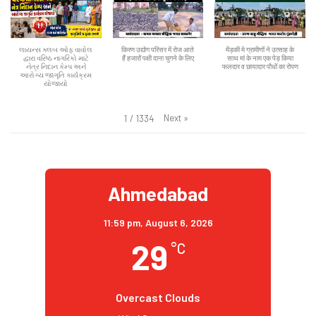
લાયન્સ ક્લબ ઓફ વાવોલ
किरण उद्योग परिसर में रोज आते
मेंड़की मे ग्रामीणों ने उत्साह के
દ્વારા વરિષ્ઠ નાગરિકો માટે
हैं हजारों पक्षी दाना चुगने के लिए
साथ मां के नाम एक पेड़ किया
નેત્ર નિદાન કેમ્પ અને
फलदार व छायादार पौधों का रोपण
આરોગ્ય જાગૃતિ કાર્યક્રમ
યોજાયો
Next
»
1
/
1334
Ahmedabad
11:59 pm,
August 6, 2026
29
°C
Overcast Clouds