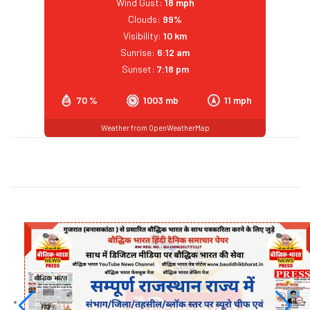
Wind Gust:
18 mph
Clouds:
99%
Visibility:
10 km
Sunrise:
6:12 am
Sunset:
7:18 pm
70 %
1003 mb
11 mph
Weather from OpenWeatherMap