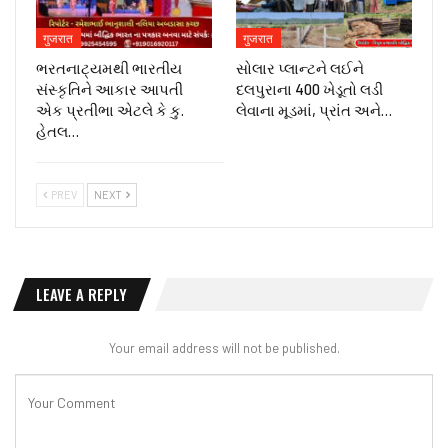
गुजरात
गुजरात
ભરતનાટ્યમથી ભારતીય
સોલાર પ્લાન્ટને લઈને
સંસ્કૃતિને આકાર આપતી
દલપુરાના 400 ખેડૂતો લડી
એક પ્રતીભા એટલે કે‌ કુ.
લેવાના મૂડમાં, પ્રાંત અને…
હેતલ…
PREV
NEXT
LEAVE A REPLY
Your email address will not be published.