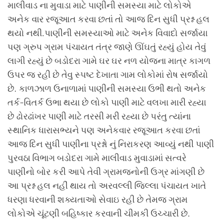
માલીવાડ ના મુવાડા માટે પાણીની સમસ્યા માટે લોકોએ
અનેક વાર રજૂઆત કરવા છતાં તો આજ દિન સુધી પ્રશ્ન હલ
થયો નથી.પાણીની સમસ્યાઓ માટે અનેક વિવાદો સર્જાયા
પણ ગ્રુપ ગ્રામ પંચાયત તંત્ર જાણે ઊંઘતું રહ્યું હોય તેવું
લાગી રહ્યું છે બડોદરા ગામે ઘર ઘર નળ યોજના માત્ર કાગળ
ઉપર જ રહી છે તેવુ સ્પષ્ટ દેખાતા ગામ લોકોમાં રોષ સર્જાયો
છે. કાળઝાળ ઉનાળામાં પાણીની સમસ્યા ઉભી થતો અનેક
તર્ક-વિતર્ક ઉભા થયા છે લોકો પાણી માટે વલખા મારી રહ્યા
છે ઢોરઢાંખર પાણી માટે તરસી મરી રહ્યા છે પરંતુ ત્યાંના
સ્થાનિક ધારાસભ્યને પણ અનેકવાર રજૂઆત કરવા છતાં
આજ દિન સુધી પાણીના પ્રશ્નો નું નિરાકરણ આવ્યું નથી પાણી
પુરવઠા વિભાગ બડોદરા ગામે માલીવાડ મુવાડામાં સત્વરે
પાણીનો બોર કરી આપે તેવી ગ્રામજનોની ઉગ્ર માંગણી છે
આ પ્રશ્ન હલ નહીં થાય તો અરવલ્લી જિલ્લા પંચાયત ખાતે
ધરણા ધરવાની શક્યતાઓ સેવાઇ રહી છે તેમજ ગ્રામ
લોકોએ ચૂંટણી બહિષ્કાર કરવાની ચીમકી ઉચ્ચારી છે.