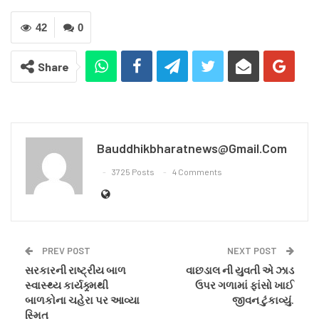
42
0
Share
Bauddhikbharatnews@gmail.com
3725 Posts
4 Comments
PREV POST
NEXT POST
સરકારની રાષ્ટ્રીય બાળ
વાછડાલ ની યુવતી એ ઝાડ
સ્વાસ્થ્ય કાર્યક્ર્મથી
ઉપર ગળામાં ફાંસો ખાઈ
બાળકોના ચહેરા પર આવ્યા
જીવન ટુંકાવ્યું.
સ્મિત