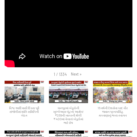
Next
»
1
/
1334
વિશ્વ આદિવાસી દિવસ પૂર્વે
ધાનપુરમાં ખેડૂતોની
16 વર્ષની દેશસેવા બાદ વીર
સંજેલીમાં શાંતિ સમિતિની
ખુલ્લેઆમ લૂંટનો આક્ષેપ!
જવાન પ્રતાપસિંહ
બેઠક
₹266ની ખાતરની થેલી
મકવાણાનું ભવ્ય સ્વાગત
₹400માં વેચાતાં ખેડૂતોમાં
ભારે રોષ