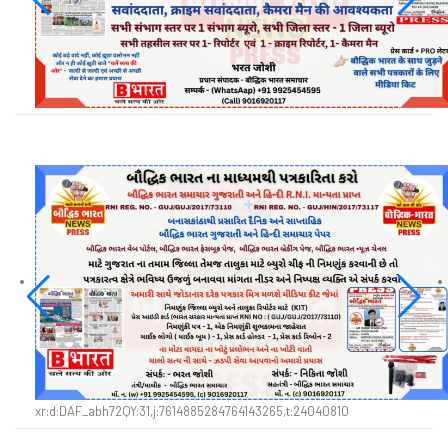
xr:d:DAF_abh72QY:31,j:7614885284764143265,t:24040810