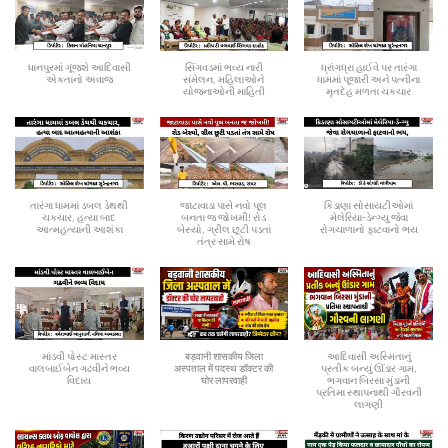
ધાનપુરમાં ગૂંજશે આદિવાસી
સિંગવડમાં ભવ્ય નારી
ધ્રાંગધ્રા હાઈવે પર તારંગા
એકતાનો અવાજ
સંમેલન, મહિલાઓને
ધામમાં પૂજારી અને પત્નીના
યોજનાઓની માહિતી
મૃતદેહ મળતા ચકચાર
તારંગા ધામમાં ડબલ ડેથથી
જાટાવાડા પાસે નવો પૂલ
કિડાણા સોસાયટીઓમાં
ચકચાર, હત્યા બાદ
બનતા જ જોખમી! રોડ
મેલેરિયા-ડેન્ગ્યુ જેવા
આત્મહત્યાની આશંકા
બેસ્યો, ગ્રીલ છૂટી પડતાં
રોગચાળાનો ફાટવાનો ભય
તંત્ર સામે રોષ
માંડવી પોસ્ટ માસ્તર
बड़वानी शासकीय जिला
આદિવાસી અસ્મિતાનું
વાલબાઈબેન ગઢવીને ભવ્ય
अस्पताल में पदस्थ डॉक्टर की
પ્રતીક બન્યું ઊંડાર ગામ,
વિદાય
घोर लापरवाही
ભગવાન બિરસા મુંડાની
પ્રતિમા સ્થાપનાથી ગૌરવની
લાગણી