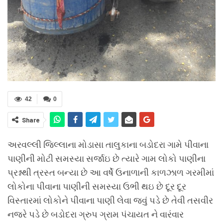
42
0
Share
અરવલ્લી જિલ્લાના મોડાસા તાલુકાના બડોદરા ગામે પીવાના
પાણીની મોટી સમસ્યા સર્જાઇ છે ત્યારે ગામ લોકો પાણીના
પ્રશ્નથી ત્રસ્ત બન્યા છે આ વર્ષે ઉનાળાની કાળઝાળ ગરમીમાં
લોકોના પીવાના પાણીની સમસ્યા ઉભી થઇ છે દૂર દૂર
વિસ્તારમાં લોકોને પીવાના પાણી લેવા જવું પડે છે તેવી તસવીર
નજરે પડે છે બડોદરા ગ્રુપ ગ્રામ પંચાયત ને વારંવાર