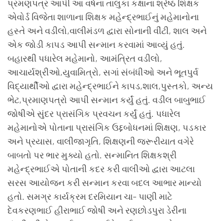
પ્રમણપત્ર આપી આ વર્ષના તાલુકા કક્ષાના શ્રેષ્ઠ શિક્ષક
એવોર્ડ વિજેતા શાળાના શિક્ષક મહેન્દ્રભાઈનું મહેમાનોના
હસ્તે અને વડીલો,વાલીમંડળ દ્વારા સોનાની વીંટી, શાલ અને
એક જોડી કાપડ આપી સન્માન કરવામાં આવ્યું હતું.
બહારથી પધારેલ મહેમાનો, આમંત્રિત વડીલો,
આચાર્યશ્રીઓ,યુવામિત્રો, સગાં સંબંધીઓ અને ભૂતપુર્વ
વિદ્યાર્થીઓ દ્વારા મહેન્દ્રભાઈને કાપડ,શાલ,પુસ્તકો, અન્ય
ભેટ,પ્રમાણપત્રો આપી સન્માન કર્યું હતું. વડીલ બાબુભાઈ
જોષીએ સુંદર પ્રાસંગિક પ્રવચન કર્યું હતું. પધારેલ
મહેમાનોએ પોતાના પ્રાસંગિક ઉદ્દબોધનમાં શિક્ષણ, પડકાર
અને પ્રયાસ, વાલીજાગૃતિ, શિક્ષણની જરૂરીયાત વગેરે
બાબતો પર ભાર મુક્યો હતો. સન્માનિત શિક્ષકશ્રી
મહેન્દ્રભાઈએ પોતાની કદર કરી વાલીઓ દ્વારા આટલા
સરસ આયોજન કરી સન્માન કરવા બદલ આભાર માન્યો
હતો. સમગ્ર કાર્યક્રમ દરમિયાન ચા- પાણી માટે
દેવકરણભાઈ હીરાભાઈ જોષી અને રણછોડપુરા ડેરીના