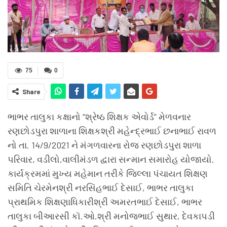
75
0
Share
ભાભર તાલુકા કક્ષાનો “શ્રેષ્ઠ શિક્ષક એવોર્ડ” મેળવનાર
રણછોડપુરા શાળાના શિક્ષકશ્રી મહેન્દ્રભાઈ છનાભાઈ રાવળ
નો તા. 14/9/2021 ને મંગળવારના રોજ રણછોડપુરા શાળા
પરિવાર, વડીલો,વાલીમંડળ દ્વારા સન્માન સમારોહ યોજાયો.
કાર્યક્રમમાં મુખ્ય મહેમાન તરીકે જિલ્લા પંચાયત શિક્ષણ
સમિતિ ચેરમેનશ્રી નરસિંહભાઈ દેસાઈ, ભાભર તાલુકા
પ્રાથમિક શિક્ષણાધિકારીશ્રી અમરતભાઈ દેસાઈ, ભાભર
તાલુકા બીઆરસી કૉ.ઓ.શ્રી મનોજભાઈ સુથાર, દેવકાપડી