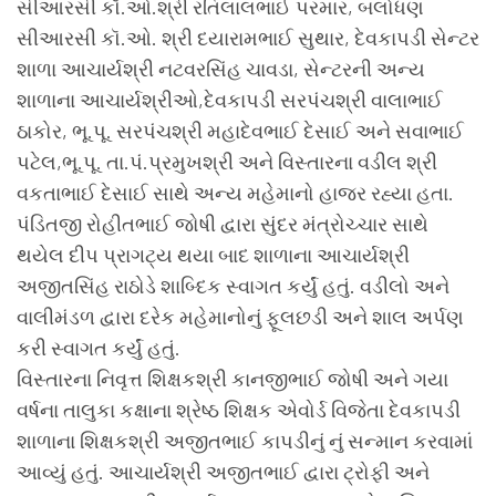
સીઆરસી કૉ.ઓ.શ્રી રતિલાલભાઈ પરમાર, બલોધણ
સીઆરસી કૉ.ઓ. શ્રી દયારામભાઈ સુથાર, દેવકાપડી સેન્ટર
શાળા આચાર્યશ્રી નટવરસિંહ ચાવડા, સેન્ટરની અન્ય
શાળાના આચાર્યશ્રીઓ,દેવકાપડી સરપંચશ્રી વાલાભાઈ
ઠાકોર, ભૂ.પૂ. સરપંચશ્રી મહાદેવભાઈ દેસાઈ અને સવાભાઈ
પટેલ,ભૂ.પૂ. તા.પં.પ્રમુખશ્રી અને વિસ્તારના વડીલ શ્રી
વકતાભાઈ દેસાઈ સાથે અન્ય મહેમાનો હાજર રહ્યા હતા.
પંડિતજી રોહીતભાઈ જોષી દ્વારા સુંદર મંત્રોચ્ચાર સાથે
થયેલ દીપ પ્રાગટ્ય થયા બાદ શાળાના આચાર્યશ્રી
અજીતસિંહ રાઠોડે શાબ્દિક સ્વાગત કર્યું હતું. વડીલો અને
વાલીમંડળ દ્વારા દરેક મહેમાનોનું ફૂલછડી અને શાલ અર્પણ
કરી સ્વાગત કર્યું હતું.
વિસ્તારના નિવૃત્ત શિક્ષકશ્રી કાનજીભાઈ જોષી અને ગયા
વર્ષના તાલુકા કક્ષાના શ્રેષ્ઠ શિક્ષક એવોર્ડ વિજેતા દેવકાપડી
શાળાના શિક્ષકશ્રી અજીતભાઈ કાપડીનું નું સન્માન કરવામાં
આવ્યું હતું. આચાર્યશ્રી અજીતભાઈ દ્વારા ટ્રોફી અને