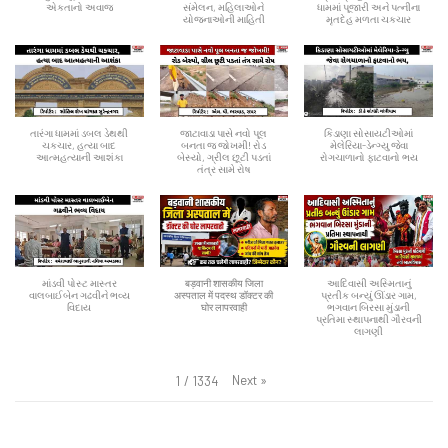
એકતાનો અવાજ
સંમેલન, મહિલાઓને
ધામમાં પૂજારી અને પત્નીના
યોજનાઓની માહિતી
મૃતદેહ મળતા ચકચાર
તારંગા ધામમાં ડબલ ડેથથી
જાટાવાડા પાસે નવો પૂલ
કિડાણા સોસાયટીઓમાં
ચકચાર, હત્યા બાદ
બનતા જ જોખમી! રોડ
મેલેરિયા-ડેન્ગ્યુ જેવા
આત્મહત્યાની આશંકા
બેસ્યો, ગ્રીલ છૂટી પડતાં
રોગચાળાનો ફાટવાનો ભય
તંત્ર સામે રોષ
માંડવી પોસ્ટ માસ્તર
बड़वानी शासकीय जिला
આદિવાસી અસ્મિતાનું
વાલબાઈબેન ગઢવીને ભવ્ય
अस्पताल में पदस्थ डॉक्टर की
પ્રતીક બન્યું ઊંડાર ગામ,
વિદાય
घोर लापरवाही
ભગવાન બિરસા મુંડાની
પ્રતિમા સ્થાપનાથી ગૌરવની
લાગણી
Next
»
1
/
1334