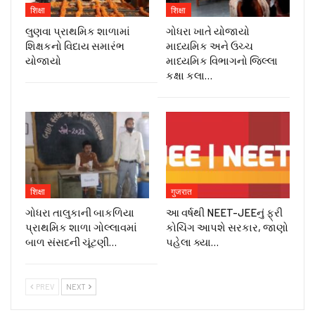
शिक्षा
शिक्षा
લુણવા પ્રાથમિક શાળામાં
ગોધરા ખાતે યોજાયો
શિક્ષકનો વિદાય સમારંભ
માધ્યમિક અને ઉચ્ચ
યોજાયો
માધ્યમિક વિભાગનો જિલ્લા
કક્ષા કલા…
शिक्षा
गुजरात
ગોધરા તાલુકાની બાકળિયા
આ વર્ષથી NEET-JEEનું ફ્રી
પ્રાથમિક શાળા ગોલ્લાવમાં
કોચિંગ આપશે સરકાર, જાણો
બાળ સંસદની ચૂંટણી…
પહેલા ક્યા…
PREV
NEXT