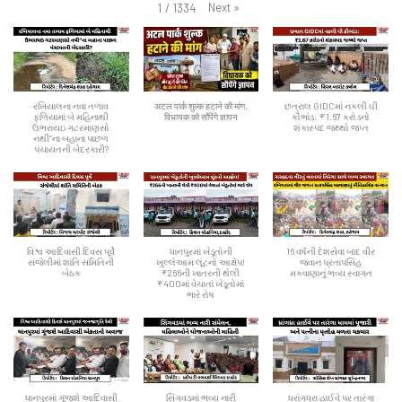
Next
»
1
/
1334
રખિયાલના નવા તળાવ
अटल पार्क शुल्क हटाने की मांग,
છત્રાલ GIDCમાં નકલી ઘી
ફળિયામાં બે મહિનાથી
विधायक को सौंपेंगे ज्ञापन
કૌભાંડ: ₹1.67 કરોડનો
ઉભરાયઇ ગટરમાણસો
શંકાસ્પદ જથ્થો જપ્ત
નથી”ના બહાના પાછળ
પંચાયતની બેદરકારી?
વિશ્વ આદિવાસી દિવસ પૂર્વે
ધાનપુરમાં ખેડૂતોની
16 વર્ષની દેશસેવા બાદ વીર
સંજેલીમાં શાંતિ સમિતિની
ખુલ્લેઆમ લૂંટનો આક્ષેપ!
જવાન પ્રતાપસિંહ
બેઠક
₹266ની ખાતરની થેલી
મકવાણાનું ભવ્ય સ્વાગત
₹400માં વેચાતાં ખેડૂતોમાં
ભારે રોષ
ધાનપુરમાં ગૂંજશે આદિવાસી
સિંગવડમાં ભવ્ય નારી
ધ્રાંગધ્રા હાઈવે પર તારંગા