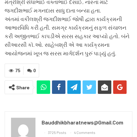
મંત્રીશ્રી સેધાભાઈ વક્તાભાઈ દેસાઈ, નાસ્તા માટે
જગદીશભાઈ મગનદાસ સાધુ દાતા બન્યા હતા.
અંતમાં વકીલશ્રી જગદીશભાઈ જોષી દ્વારા કાર્યક્રમની
આભારવિધિ કરી હતી. સમગ્ર કાર્યક્રમનું સફળ સંચાલન
કરી અજીતભાઈ કાપડીએ સરસ સહકાર આપ્યો હતો. બંને
સીઆરસી કૉ.ઓ. સાહેબશ્રી એ આ કાર્યક્રમના
આયોજનમાં ખૂબ જ સરસ માર્ગદર્શન પુરું પાડ્યું હતું.
75
0
Share
Bauddhikbharatnews@gmail.com
3725 Posts
4 Comments