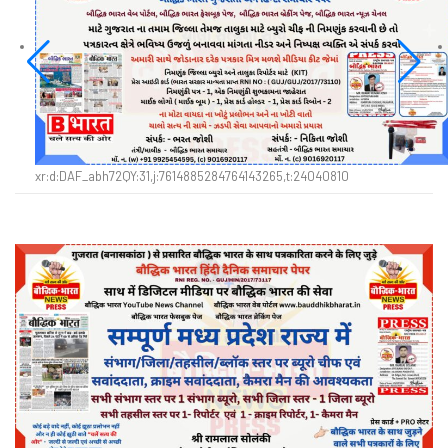
xr:d:DAF_abh72QY:31,j:7614885284764143265,t:24040810