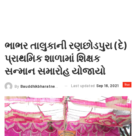
ભાભર તાલુકાની રણછોડપુરા (દે)
પ્રાથમિક શાળામાં શિક્ષક
સન્માન સમારોહ યોજાયો
शिक्षा
Last updated
Sep 16, 2021
By
Bauddhikbharatnews@gmail.com