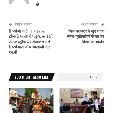
PREV POST
NEXT POST
દિવ્યાંગો માટે IIT મદ્રાસ
जिला कलक्टर ने खुद बनाया
ટીમની અનોખી પહેલ, સ્વદેશી
स्केच, प्रतिभागियों से बात कर
મોટર વ્હીલ ચેર તૈયાર કરીને
किया उत्साहवर्धन
દિવ્યાંગોને એક અનોખી ભેટ
આપી
YOU MIGHT ALSO LIKE
All