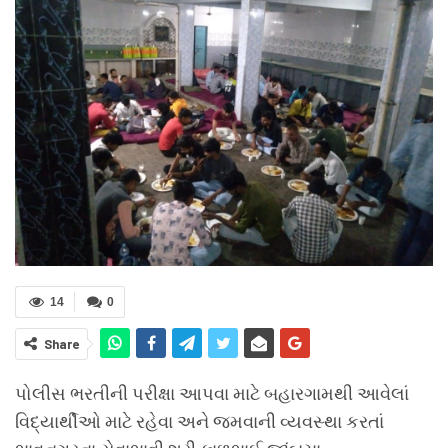
14
0
Share
પોલીસ ભરતીની પરીક્ષા આપવા માટે બહારગામથી આવેલાં
વિદ્યાર્થીઓ માટે રહેવા અને જમવાની વ્યવસ્થા કરતાં