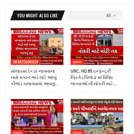
YOU MIGHT ALSO LIKE
All
UNCATEGORIZED
गुजरात
સોલારમાં ટેન્ડર નાખવાના
URC, HQ 85 ઇન્ફેન્ટ્રી
નામે મકાન ભાડે લઈ આખું
બ્રિગેડ ચિલોડા માં વિવિધ
કૌભાંડ ચલાવવામાં આવતું…
જગ્યાઓ ની નોકરી માટે…
गुजरात
गुजरात