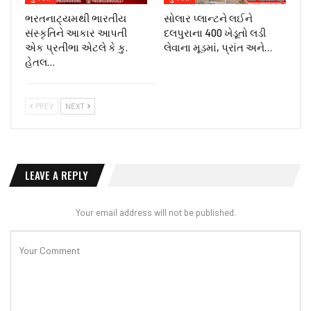
ભરતનાટ્યમથી ભારતીય
સોલાર પ્લાન્ટને લઈને
સંસ્કૃતિને આકાર આપતી
દલપુરાના 400 ખેડૂતો લડી
એક પ્રતીભા એટલે કે‌ કુ.
લેવાના મૂડમાં, પ્રાંત અને…
હેતલ…
PREV
NEXT
LEAVE A REPLY
Your email address will not be published.