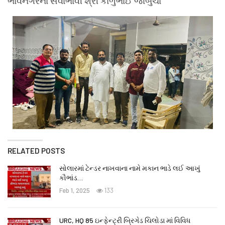
ભાવનગરના સેવાભાવી શ્રી કાળુભાઈ જાંબુચા
RELATED POSTS
સોલારમાં ટેન્ડર નાખવાના નામે મકાન ભાડે લઈ આખું
કૌભાંડ…
Feb 1, 2025
133
URC, HQ 85 ઇન્ફેન્ટ્રી બ્રિગેડ ચિલોડા માં વિવિધ