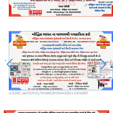
xr:d:DAF_abh72QY:31,j:7614885284764143265,t:24040810