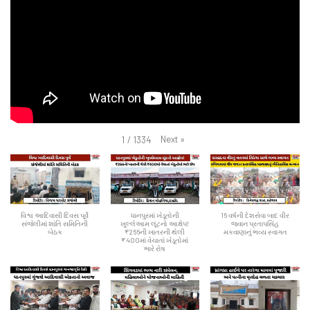
Next
»
1
/
1334
વિશ્વ આદિવાસી દિવસ પૂર્વે
ધાનપુરમાં ખેડૂતોની
16 વર્ષની દેશસેવા બાદ વીર
સંજેલીમાં શાંતિ સમિતિની
ખુલ્લેઆમ લૂંટનો આક્ષેપ!
જવાન પ્રતાપસિંહ
બેઠક
₹266ની ખાતરની થેલી
મકવાણાનું ભવ્ય સ્વાગત
₹400માં વેચાતાં ખેડૂતોમાં
ભારે રોષ