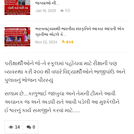
જગ્યાઓ ની…
Jan 16, 2025
156
ભરતનાટ્યમથી ભારતીય સંસ્કૃતિને આકાર આપતી એક
પ્રતીભા એટલે કે‌…
Nov 22, 2024
646
પરીક્ષાર્થીઓને જે-તે સ્કૂલમાં પહોંચવા માટે રીક્ષાની પણ
વ્યવસ્થા કરી ૨૦૦ થી વધારે વિદ્યાર્થીઓને ભાજીપાંઉ અને
પુલાવનું ભોજન પીરસ્યું
સલામ છે…કાળુભાઈ જાંબુચા અને તેમની ટીમને આવી
અચાનક જ અને અડધી રાતે આવી પડેલી આ મુશ્કેલીને
ઈશ્વરનું કાર્ય સમજીને કરવાં માટે…..
14
0