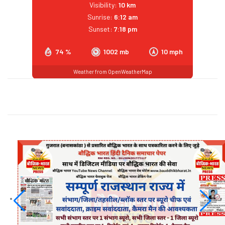
Visibility:
10 km
Sunrise:
6:12 am
Sunset:
7:18 pm
74 %
1002 mb
10 mph
Weather from OpenWeatherMap