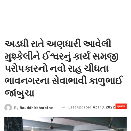
અડધી રાતે અણધારી આવેલી
મુશ્કેલીને ઈશ્વરનું કાર્ય સમજી
પરોપકારનો નવો રાહ ચીંધતા
ભાવનગરના સેવાભાવી કાળુભાઈ
જાંબુચા
गुजरात
Last updated
Apr 10, 2022
By
Bauddhikbharatnews@gmail.com