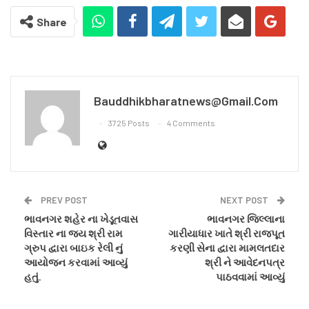
Share
Bauddhikbharatnews@gmail.com
3725 Posts
4 Comments
PREV POST
NEXT POST
ભાવનગર શહેર ના ખેડૂતવાસ
ભાવનગર જિલ્લાના
વિસ્તાર ના જય શ્રી રામ
ગારીયાધાર ખાતે શ્રી રાજપૂત
ગ્રુપ દ્વારા બાઇક રેલી નું
કરણી સેના દ્વારા મામલતદાર
આયોજન કરવામાં આવ્યું
શ્રી ને આવેદનપત્ર
હતું.
પાઠવવામાં આવ્યું