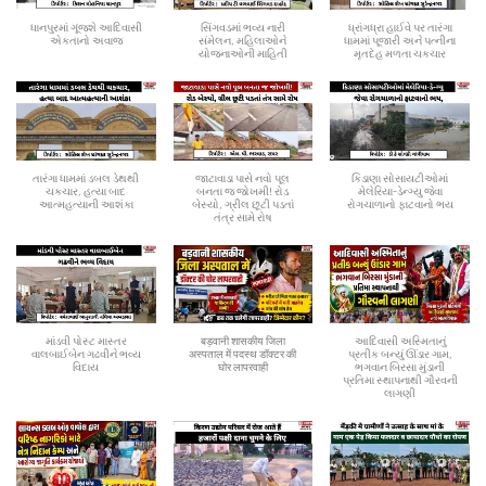
ધાનપુરમાં ગૂંજશે આદિવાસી
સિંગવડમાં ભવ્ય નારી
ધ્રાંગધ્રા હાઈવે પર તારંગા
એકતાનો અવાજ
સંમેલન, મહિલાઓને
ધામમાં પૂજારી અને પત્નીના
યોજનાઓની માહિતી
મૃતદેહ મળતા ચકચાર
તારંગા ધામમાં ડબલ ડેથથી
જાટાવાડા પાસે નવો પૂલ
કિડાણા સોસાયટીઓમાં
ચકચાર, હત્યા બાદ
બનતા જ જોખમી! રોડ
મેલેરિયા-ડેન્ગ્યુ જેવા
આત્મહત્યાની આશંકા
બેસ્યો, ગ્રીલ છૂટી પડતાં
રોગચાળાનો ફાટવાનો ભય
તંત્ર સામે રોષ
માંડવી પોસ્ટ માસ્તર
बड़वानी शासकीय जिला
આદિવાસી અસ્મિતાનું
વાલબાઈબેન ગઢવીને ભવ્ય
अस्पताल में पदस्थ डॉक्टर की
પ્રતીક બન્યું ઊંડાર ગામ,
વિદાય
घोर लापरवाही
ભગવાન બિરસા મુંડાની
પ્રતિમા સ્થાપનાથી ગૌરવની
લાગણી