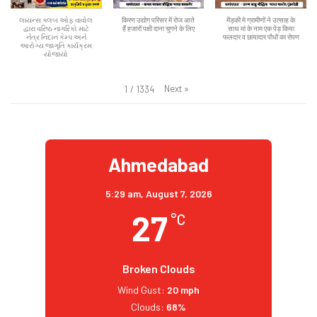
લાયન્સ ક્લબ ઓફ વાવોલ
किरण उद्योग परिसर में रोज आते
मेंड़की मे ग्रामीणों ने उत्साह के
દ્વારા વરિષ્ઠ નાગરિકો માટે
हैं हजारों पक्षी दाना चुगने के लिए
साथ मां के नाम एक पेड़ किया
નેત્ર નિદાન કેમ્પ અને
फलदार व छायादार पौधों का रोपण
આરોગ્ય જાગૃતિ કાર્યક્રમ
યોજાયો
Next
»
1
/
1334
Ahmedabad
5:29 am,
August 7, 2026
27
°C
Broken Clouds
Wind Gust:
20 mph
Clouds:
68%