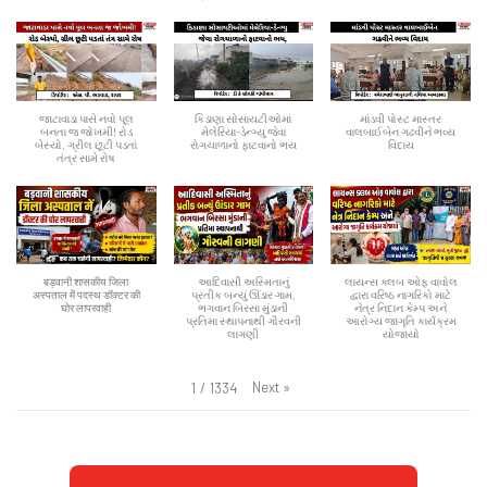
જાટાવાડા પાસે નવો પૂલ
કિડાણા સોસાયટીઓમાં
માંડવી પોસ્ટ માસ્તર
બનતા જ જોખમી! રોડ
મેલેરિયા-ડેન્ગ્યુ જેવા
વાલબાઈબેન ગઢવીને ભવ્ય
બેસ્યો, ગ્રીલ છૂટી પડતાં
રોગચાળાનો ફાટવાનો ભય
વિદાય
તંત્ર સામે રોષ
बड़वानी शासकीय जिला
આદિવાસી અસ્મિતાનું
લાયન્સ ક્લબ ઓફ વાવોલ
अस्पताल में पदस्थ डॉक्टर की
પ્રતીક બન્યું ઊંડાર ગામ,
દ્વારા વરિષ્ઠ નાગરિકો માટે
घोर लापरवाही
ભગવાન બિરસા મુંડાની
નેત્ર નિદાન કેમ્પ અને
પ્રતિમા સ્થાપનાથી ગૌરવની
આરોગ્ય જાગૃતિ કાર્યક્રમ
લાગણી
યોજાયો
Next
»
1
/
1334