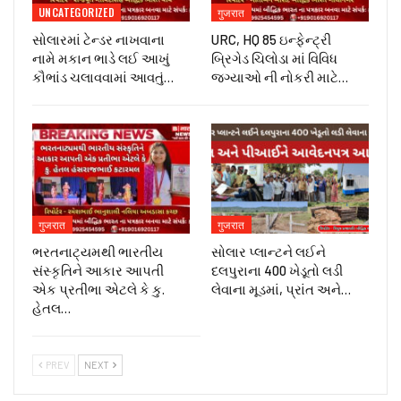
UNCATEGORIZED
गुजरात
સોલારમાં ટેન્ડર નાખવાના
URC, HQ 85 ઇન્ફેન્ટ્રી
નામે મકાન ભાડે લઈ આખું
બ્રિગેડ ચિલોડા માં વિવિધ
કૌભાંડ ચલાવવામાં આવતું…
જગ્યાઓ ની નોકરી માટે…
गुजरात
गुजरात
ભરતનાટ્યમથી ભારતીય
સોલાર પ્લાન્ટને લઈને
સંસ્કૃતિને આકાર આપતી
દલપુરાના 400 ખેડૂતો લડી
એક પ્રતીભા એટલે કે‌ કુ.
લેવાના મૂડમાં, પ્રાંત અને…
હેતલ…
PREV
NEXT