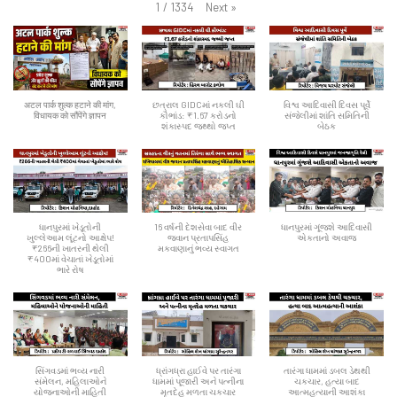
Next
»
1
/
1334
अटल पार्क शुल्क हटाने की मांग,
છત્રાલ GIDCમાં નકલી ઘી
વિશ્વ આદિવાસી દિવસ પૂર્વે
विधायक को सौंपेंगे ज्ञापन
કૌભાંડ: ₹1.67 કરોડનો
સંજેલીમાં શાંતિ સમિતિની
શંકાસ્પદ જથ્થો જપ્ત
બેઠક
ધાનપુરમાં ખેડૂતોની
16 વર્ષની દેશસેવા બાદ વીર
ધાનપુરમાં ગૂંજશે આદિવાસી
ખુલ્લેઆમ લૂંટનો આક્ષેપ!
જવાન પ્રતાપસિંહ
એકતાનો અવાજ
₹266ની ખાતરની થેલી
મકવાણાનું ભવ્ય સ્વાગત
₹400માં વેચાતાં ખેડૂતોમાં
ભારે રોષ
સિંગવડમાં ભવ્ય નારી
ધ્રાંગધ્રા હાઈવે પર તારંગા
તારંગા ધામમાં ડબલ ડેથથી
સંમેલન, મહિલાઓને
ધામમાં પૂજારી અને પત્નીના
ચકચાર, હત્યા બાદ
યોજનાઓની માહિતી
મૃતદેહ મળતા ચકચાર
આત્મહત્યાની આશંકા