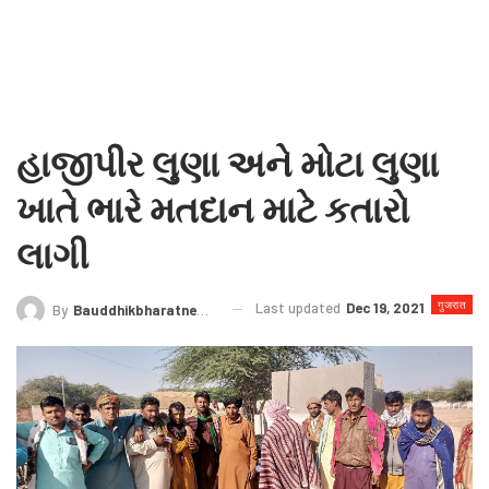
હાજીપીર લુણા અને મોટા લુણા
ખાતે ભારે મતદાન માટે કતારો
લાગી
गुजरात
Last updated
Dec 19, 2021
By
Bauddhikbharatnews@gmail.com