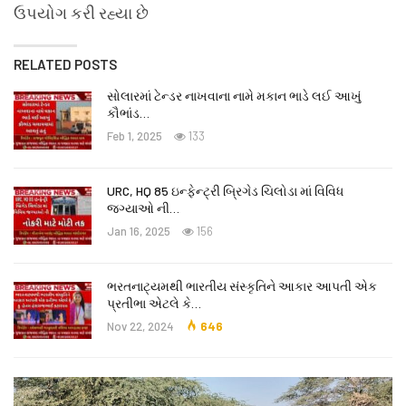
ઉપયોગ કરી રહ્યા છે
RELATED POSTS
સોલારમાં ટેન્ડર નાખવાના નામે મકાન ભાડે લઈ આખું
કૌભાંડ…
Feb 1, 2025
133
URC, HQ 85 ઇન્ફેન્ટ્રી બ્રિગેડ ચિલોડા માં વિવિધ
જગ્યાઓ ની…
Jan 16, 2025
156
ભરતનાટ્યમથી ભારતીય સંસ્કૃતિને આકાર આપતી એક
પ્રતીભા એટલે કે‌…
Nov 22, 2024
646