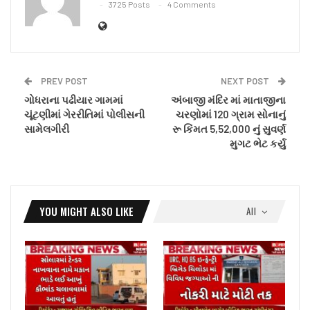
3725 Posts
4 Comments
PREV POST
NEXT POST
ગોધરાના પઢીયાર ગામમાં
અંબાજી મંદિર માં માતાજીના
ચૂંટણીમાં ગેરરીતિમાં પોલીસની
ચરણોમાં 120 ગ્રામ સોનાનું
સામેલગીરી
રૂ કિંમત 5,52,000 નું સુવર્ણ
મુગટ ભેટ કર્યુ
YOU MIGHT ALSO LIKE
All