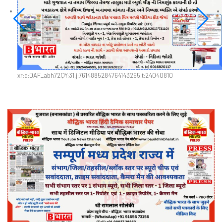
xr:d:DAF_abh72QY:31,j:7614885284764143265,t:24040810