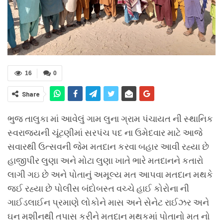
16
0
Share
ભુજ તાલુકા માં આવેલું ગામ લુના ગ્રામ પંચાયત ની સ્થાનિક
સ્વરાજ્યની ચૂંટણીમાં સરપંચ પદ ના ઉમેદવાર માટે આજે
સવારથી ઉત્સવની જેમ મતદાન કરવા બહાર આવી રહ્યા છે
હાજીપીર લુણા અને મોટા લુણા ખાતે ભારે મતદાનને કતારો
લાગી ગઇ છે અને પોતાનું અમૂલ્ય મત આપવા મતદાન મથકે
જઈ રહ્યા છે પોલીસ બંદોબસ્ત વચ્ચે હાઈ કોરોના ની
ગાઈડલાઈન પ્રમાણે લોકોને માસ અને સેનેટ રાઈઝર અને
ઘન મશીનથી તપાસ કરીને મતદાન મથકમાં પોતાનો મત નો