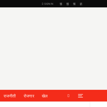
SIGN IN
राजनीती
रोजगार
खेल