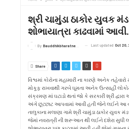
क्राइम
लेख/काव्य
शिक्षा
LIVE TV
TERMS
શ્રી ચામુંડા ઠાકોર યુવક મં
શોભાયાત્રા કાઢવામાં આવી.
Last updated
Oct 20,
By
Bauddhikbharatnews@gmail.com
Share
વિશ્વમાં કોરોના મહામારી ના કારણે અનેક તહેવારો મ
મોકૂફ રાખવાથી ગરબે ઘૂમતા અનેક ઉત્સાહી લોકોમા
સંક્રમણ માં ઘટાડો થતાં જો કે સરકારી શ્રી દ્વાર
અંગે છૂટછાટ આપવામાં આવી હતી જેને લઈને આ વર્
તાલુકાના મલાણા ગામે શ્રી ચામુંડા ઠાકોર યુવક મં
જેમાં નવરાત્રી ની શરૂઆત થી લઈને દશેરા સુધી
શોભાયાત્રા પણ કાઢવામાં આવી હતી જેમાં ગામના 