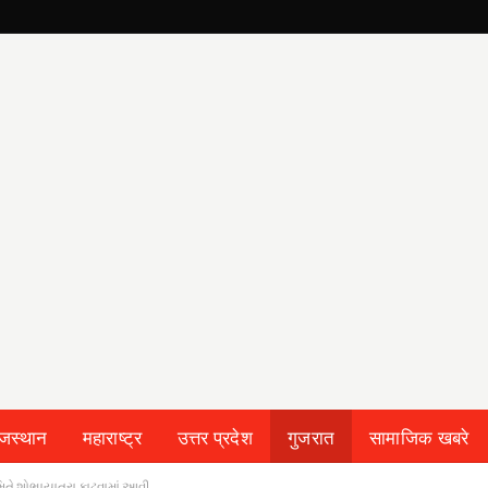
ाजस्थान
महाराष्ट्र
उत्तर प्रदेश
गुजरात
सामाजिक खबरे
મિતે શોભાયાત્રા કાઢવામાં આવી..