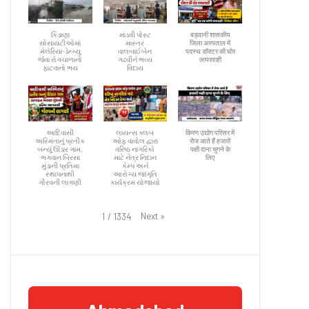
કિડાણા
માંડવી પોસ્ટ
बड़वानी शासकीय
સોસાયટીઓમાં
માસ્તર
जिला अस्पताल में
મેલેરિયા-ડેન્ગ્યુ
વાલબાઈબેન
पदस्थ डॉक्टर की घोर
જેવા રોગચાળાનો
ગઢવીને ભવ્ય
लापरवाही
ફાટવાનો ભય
વિદાય
આદિવાસી
લાયન્સ ક્લબ
किरण उद्योग परिसर में
અસ્મિતાનું પ્રતીક
ઓફ વાવોલ દ્વારા
रोज आते हैं हजारों
બન્યું ઊંડાર ગામ,
વરિષ્ઠ નાગરિકો
पक्षी दाना चुगने के
ભગવાન બિરસા
માટે નેત્ર નિદાન
लिए
મુંડાની પ્રતિમા
કેમ્પ અને
સ્થાપનાથી
આરોગ્ય જાગૃતિ
ગૌરવની લાગણી
કાર્યક્રમ યોજાયો
Next
»
1
/
1334