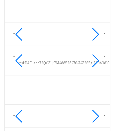
xr:d:DAF_abh72QY:31,j:7614885284764143265,t:24040810