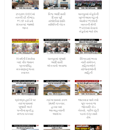
છત્રાલ GIDCમાં
વિશ્વ આદિવાસી
ધાનપુરમાં ખેડૂતોની
નકલી ઘી કૌભાંડ:
દિવસ પૂર્વે
ખુલ્લેઆમ લૂંટનો
₹1.67 કરોડનો
સંજેલીમાં શાંતિ
આક્ષેપ! ₹266ની
શંકાસ્પદ જથ્થો
સમિતિની બેઠક
ખાતરની થેલી
જપ્ત
₹400માં વેચાતાં
ખેડૂતોમાં ભારે રોષ
16 વર્ષની દેશસેવા
ધાનપુરમાં ગૂંજશે
સિંગવડમાં ભવ્ય
બાદ વીર જવાન
આદિવાસી
નારી સંમેલન,
પ્રતાપસિંહ
એકતાનો અવાજ
મહિલાઓને
મકવાણાનું ભવ્ય
યોજનાઓની
સ્વાગત
માહિતી
ધ્રાંગધ્રા હાઈવે પર
તારંગા ધામમાં ડબલ
જાટાવાડા પાસે નવો
તારંગા ધામમાં
ડેથથી ચકચાર,
પૂલ બનતા જ
પૂજારી અને
હત્યા બાદ
જોખમી! રોડ
પત્નીના મૃતદેહ
આત્મહત્યાની
બેસ્યો, ગ્રીલ છૂટી
મળતા ચકચાર
આશંકા
પડતાં તંત્ર સામે
રોષ