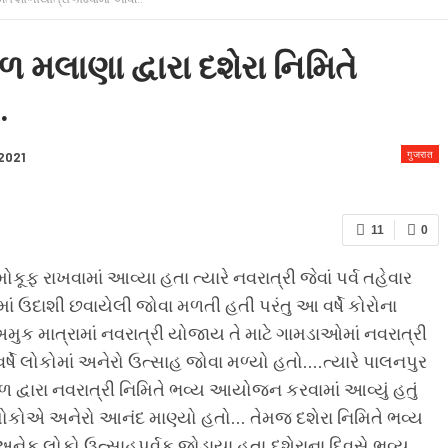
 & CONDITION
ડળ મલાણા દ્વારા દશેરા નિમિતે
.
गुजरात
 2021
11
0
ોકૂફ રાખવામાં આવ્યા હતા ત્યારે નવરાત્રી જેવાં પર્વ તહેવાર
ં ઉદાશી છવાયેલી જોવા મળતી હતી પરંતુ આ વર્ષે કોરોના
ા અમુક માત્રામાં નવરાત્રી યોજાય તે માટે ગામડાઓમાં નવરાત્રી
ષે લોકોમાં અનેરો ઉત્સાહ જોવા મળ્યો હતો….ત્યારે પાલનપુર
ડળ દ્વારા નવરાત્રી નિમિતે ભવ્ય આયોજન કરવામાં આવ્યું હતું
 લોકોએ અનેરો આનંદ માણ્યો હતો… તેમજ દશેરા નિમિતે ભવ્ય
અનેક લોકો ઉત્સાહપૂર્વક જોડાયા હતા.દશેરાના દિવસે ભવ્ય