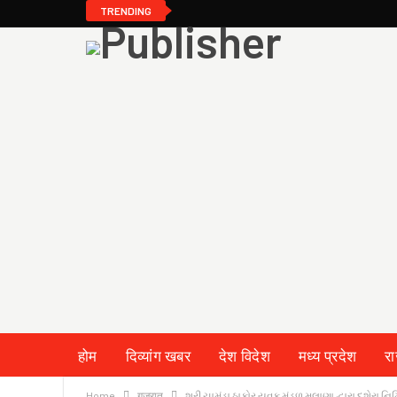
TRENDING
होम
दिव्यांग खबर
देश विदेश
मध्य प्रदेश
र
Home
गुजरात
શ્રી ચામુંડા ઠાકોર યુવક મંડળ મલાણા દ્વારા દશેરા નિ