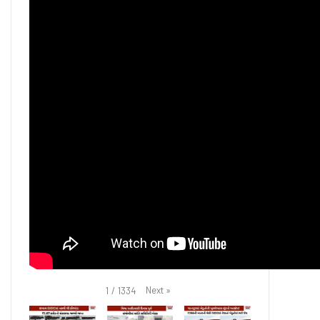
Next
»
1
/
1334