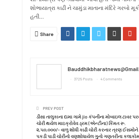
શોભાયાત્રા કાઢી ને ચામુંડા માતાના મંદિરે ગરબો મૂ
હતી…
Share
Bauddhikbharatnews@gmail
3725 Posts
4 Comments
PREV POST
ડીસા તાલુકાના દામા ગામે jio કંપનીના મોબાઇલ ટાવર પર
ચોરી થયેલ માઇક્રોવેવ ડ્રમ (એન્ટીના) કિંમત રૂ.
૨,૫૦,૦૦૦/- વાળુ શોધી કાઢી ચોરી કરનાર ત્રણ ઈસમોને
પકડી પાડી ચોરીનો વણશોધાયેલ ગુનો ગણતરીના કલાકોમા