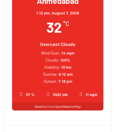
Ahmedabad
1:12 pm,
August 7, 2026
32
°C
Overcast Clouds
Wind Gust:
14 mph
Clouds:
100%
Visibility:
10 km
Sunrise:
6:12 am
Sunset:
7:18 pm
57 %
1002 mb
11 mph
Weather from OpenWeatherMap