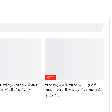
गुजरात
ન્ફેન્ટ્રી બ્રિગેડ ચિલોડા
ભરતનાટ્યમથી ભારતીય સંસ્કૃતિને
ગ્યાઓ ની નોકરી માટે…
આકાર આપતી એક પ્રતીભા એટલે કે‌
કુ. હેતલ…