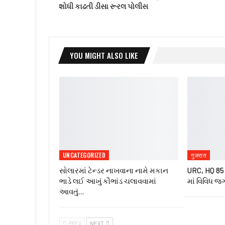
શોધી કાઢતી ડીસા રૂરલ પોલીસ
YOU MIGHT ALSO LIKE
UNCATEGORIZED
गुजरात
સોલારમાં ટેન્ડર નાખવાના નામે મકાન
URC, HQ 85 ઇ
ભાડે લઈ આખું કૌભાંડ ચલાવવામાં
માં વિવિધ જ
આવતું…
PREV
NEXT