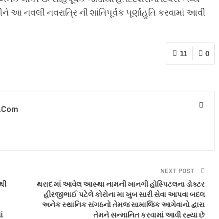
કીને આ નવલી નવરાત્રિ ની શાંતિપૂર્વક પૂર્ણાહુતિ કરવામાં આવી
11
0
.com
NEXT POST
થી
થરાદ માં આવેલ આસ્થા નામની ખાનગી હોસ્પિટલના ડોક્ટર
હીરજીભાઈ પટેલે કોરોના મા ખુબ સારી સેવા આપવા બદલ
અનેક સ્થાનિક સંગઠનો તેમજ સામાજિક આગેવાનો દ્વારા
ં
તેમને સન્માનિત કરવામાં આવી રહ્યા છે