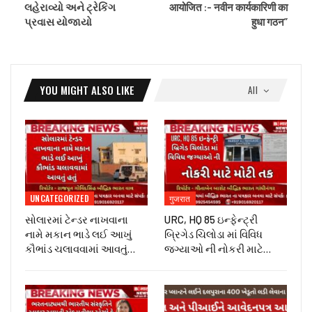
લહેરાવ્યો અને ટ્રેકિંગ
आयोजित :- नवीन कार्यकारिणी का
પ્રવાસ યોજાયો
हुधा गठन”
YOU MIGHT ALSO LIKE
All
UNCATEGORIZED
गुजरात
સોલારમાં ટેન્ડર નાખવાના
URC, HQ 85 ઇન્ફેન્ટ્રી
નામે મકાન ભાડે લઈ આખું
બ્રિગેડ ચિલોડા માં વિવિધ
કૌભાંડ ચલાવવામાં આવતું…
જગ્યાઓ ની નોકરી માટે…