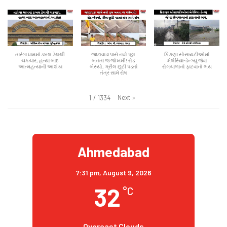
તારંગા ધામમાં ડબલ ડેથથી
જાટાવાડા પાસે નવો પૂલ
કિડાણા સોસાયટીઓમાં
ચકચાર, હત્યા બાદ
બનતા જ જોખમી! રોડ
મેલેરિયા-ડેન્ગ્યુ જેવા
આત્મહત્યાની આશંકા
બેસ્યો, ગ્રીલ છૂટી પડતાં
રોગચાળાનો ફાટવાનો ભય
તંત્ર સામે રોષ
Next
»
1
/
1334
Ahmedabad
7:31 pm,
August 9, 2026
32
°C
Overcast Clouds