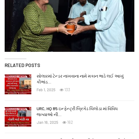
RELATED POSTS
સોલારમાં ટેન્ડર નાખવાના નામે મકાન ભાડે લઈ આખું
કૌભાંડ…
Feb 1, 2025
133
URC, HQ 85 ઇન્ફેન્ટ્રી બ્રિગેડ ચિલોડા માં વિવિધ
જગ્યાઓ ની…
Jan 16, 2025
162