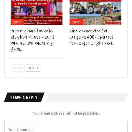
गुजरात
गुजरात
ભરતનાટ્યમથી ભારતીય
સોલાર પ્લાન્ટને લઈને
સંસ્કૃતિને આકાર આપતી
દલપુરાના 400 ખેડૂતો લડી
એક પ્રતીભા એટલે કે‌ કુ.
લેવાના મૂડમાં, પ્રાંત અને…
હેતલ…
PREV
NEXT
LEAVE A REPLY
Your email address will not be published.