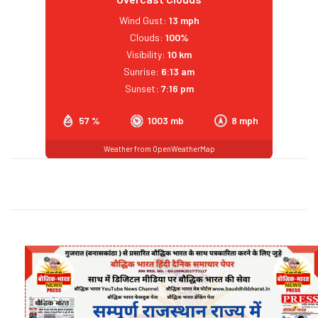
Wind Gust:
13 mph
Clouds:
100%
Visibility:
10 km
Sunrise:
6:13 am
Sunset:
7:16 pm
57 %
1003 mb
8 mph
Weather from OpenWeatherMap