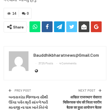
14
0
Share
Bauddhikbharatnews@gmail.com
3725 Posts
4 Comments
PREV POST
NEXT POST
બનાસકાંઠા જિલ્લાના સૌથી
अखिल राजस्थान सेवारत
ઊંચા પર્વત શ્રી સાંકળેશ્વરી
चिकित्सक संघ की जिला स्तरीय
માતાજી ના ધામ ખાતે તિરંગો
बैठक का हुआ आयोजन बैठक