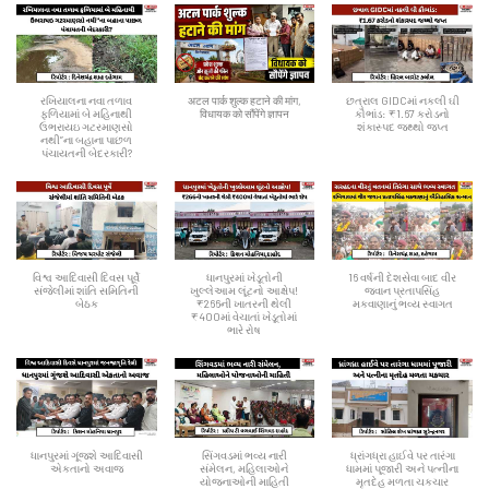
રખિયાલના નવા તળાવ
अटल पार्क शुल्क हटाने की मांग,
છત્રાલ GIDCમાં નકલી ઘી
ફળિયામાં બે મહિનાથી
विधायक को सौंपेंगे ज्ञापन
કૌભાંડ: ₹1.67 કરોડનો
ઉભરાયઇ ગટરમાણસો
શંકાસ્પદ જથ્થો જપ્ત
નથી”ના બહાના પાછળ
પંચાયતની બેદરકારી?
વિશ્વ આદિવાસી દિવસ પૂર્વે
ધાનપુરમાં ખેડૂતોની
16 વર્ષની દેશસેવા બાદ વીર
સંજેલીમાં શાંતિ સમિતિની
ખુલ્લેઆમ લૂંટનો આક્ષેપ!
જવાન પ્રતાપસિંહ
બેઠક
₹266ની ખાતરની થેલી
મકવાણાનું ભવ્ય સ્વાગત
₹400માં વેચાતાં ખેડૂતોમાં
ભારે રોષ
ધાનપુરમાં ગૂંજશે આદિવાસી
સિંગવડમાં ભવ્ય નારી
ધ્રાંગધ્રા હાઈવે પર તારંગા
એકતાનો અવાજ
સંમેલન, મહિલાઓને
ધામમાં પૂજારી અને પત્નીના
યોજનાઓની માહિતી
મૃતદેહ મળતા ચકચાર