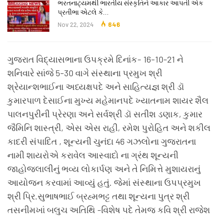
ભરતનાટ્યમથી ભારતીય સંસ્કૃતિને આકાર આપતી એક
પ્રતીભા એટલે કે‌…
Nov 22, 2024
646
ગુજરાત વિદ્યાસભાના ઉપક્રમે દિનાંક- 16-10-21 ને
શનિવારે સાંજે 5-30 વાગે સંસ્થાના પ્રમુખ શ્રી
શ્રેયાન્શભાઈના અધ્યક્ષપદે અને સાહિત્યજ્ઞ શ્રી ડૉ
કુમારપાળ દેસાઈના મુખ્ય મહેમાનપદે ખ્યાતનામ શાયર શૈલ
પાલનપુરીની પ્રેરણા અને સર્વશ્રી ડૉ સતીશ ડણાક, કુમાર
જૈમિનિ શાસ્ત્રી, એસ એસ રાહી, રમેશ પુરોહિત અને શકીલ
કાદરી સંપાદિત , શૂન્યની ચુનંદા 46 ગઝલોના ગુજરાતના
નામી શાયરોએ કરાવેલ આસ્વાદો ના ગ્રંથ શૂન્યની
જાહોજલાલીનું ભવ્ય લોકાર્પણ અને તે નિમિત્તે મુશાયરાનું
આયોજન કરવામાં આવ્યું હતું. જેમાં સંસ્થાના ઉપપ્રમુખ
શ્રી પ્રિ.સુભાષભાઈ બ્રહ્મભટ્ટ તથા શૂન્યના પુત્ર શ્રી
તસનીમખાં બલુચ અતિથિ -વિશેષ પદે તેમજ કવિ શ્રી રાજેશ