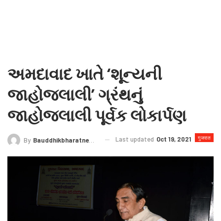
અમદાવાદ ખાતે ‘શૂન્યની
જાહોજલાલી’ ગ્રંથનું
જાહોજલાલી પૂર્વક લોકાર્પણ
गुजरात
Last updated
Oct 19, 2021
By
Bauddhikbharatnews@gmail.com