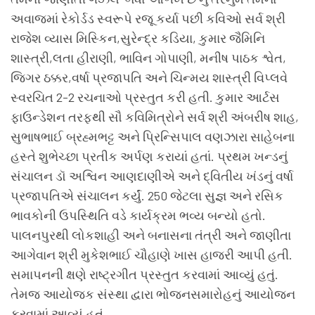
અવાજમાં રેકોર્ડડ સ્વરૂપે રજૂ કર્યા પછી કવિઓ સર્વ શ્રી
રાજેશ વ્યાસ મિસ્કિન,સુરેન્દ્ર કડિયા, કુમાર જૈમિનિ
શાસ્ત્રી,લતા હીરાણી, ભાવિન ગોપાણી, મનીષ પાઠક શ્વેત,
જિગર ઠક્કર,વર્ષા પ્રજાપતિ અને ચિન્મય શાસ્ત્રી વિપ્લવે
સ્વરચિત 2-2 રચનાઓ પ્રસ્તુત કરી હતી. કુમાર આર્ટસ
ફાઉન્ડેશન તરફથી સૌ કવિમિત્રોને સર્વ શ્રી અંબરીષ શાહ,
સુભાષભાઈ બ્રહ્મભટ્ટ અને પ્રિન્સિપાલ વણઝારા સાહેબના
હસ્તે શુભેચ્છા પ્રતીક અર્પણ કરાયાં હતાં. પ્રથમ ખન્ડનું
સંચાલન ડૉ અશ્વિન આણદાણીએ અને દ્વિતીય ખંડનું વર્ષા
પ્રજાપતિએ સંચાલન કર્યું. 250 જેટલા સુજ્ઞ અને રસિક
ભાવકોની ઉપસ્થિતિ વડે કાર્યક્રમ ભવ્ય બન્યો હતો.
પાલનપુરથી લોકશાહી અને બનાસના તંત્રી અને જાણીતા
આગેવાન શ્રી મુકેશભાઈ ચૌહાણે ખાસ હાજરી આપી હતી.
સમાપનની ક્ષણે રાષ્ટ્રગીત પ્રસ્તુત કરવામાં આવ્યું હતું.
તેમજ આયોજક સંસ્થા દ્વારા ભોજનસમારોહનું આયોજન
કરવામાં આવ્યું હતું.