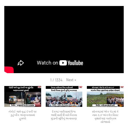
Next
»
1
/
1334
નેકોઈ ગામે વૃદ્ધ દંપતી પર
દેવગઢ બારીયામાં વિશ્વ
સોનગઢમાં ‘એક પેડ માં કે
કુટુંબીક અણબનાવમાં
આદિવાસી દિવસે બિરસા
નામ ૩.૦' અંતર્ગત વિરાટ
હુમલો
મુંડાની મૂર્તિનું અનાવરણ
વૃક્ષારોપણ કાર્યક્રમ
યોજાયો