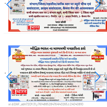
xr:d:DAF_abh72QY:31,j:7614885284764143265,t:24040810