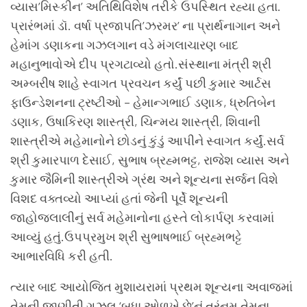
વ્યાસ’મિસ્કીન’ અતિથિવિશેષ તરીકે ઉપસ્થિત રહ્યા હતા.
પ્રારંભમાં ડૉ. વર્ષા પ્રજાપતિ’ઝરમર’ ના પ્રાર્થનાગાન અને
હેમાંગ ડણાકના ગઝલગાન વડે મંગલાચારણ બાદ
મહાનુભાવોએ દીપ પ્રગટાવ્યો હતો.સંસ્થાના મંત્રી શ્રી
અમ્બરીષ શાહે સ્વાગત પ્રવચન કર્યું પછી કુમાર આર્ટસ
ફાઉન્ડેશનના ટ્રષ્ટીઓ – હેમાન્ગભાઈ ડણાક, ધ્રુતિબેન
ડણાક, ઉષાકિરણ શાસ્ત્રી, ચિન્મય શાસ્ત્રી, શિવાની
શાસ્ત્રીએ મહેમાનોને છોડનું કુંડું આપીને સ્વાગત કર્યું.સર્વ
શ્રી કુમારપાળ દેસાઈ, સુભાષ બ્રહ્મભટ્ટ, રાજેશ વ્યાસ અને
કુમાર જૈમિની શાસ્ત્રીએ ગ્રંથ અને શૂન્યના સર્જન વિશે
વિશદ વક્તવ્યો આપ્યાં હતાં જેની પૂર્વે શૂન્યની
જાહોજલાલીનું સર્વ મહેમાનોના હસ્તે લોકાર્પણ કરવામાં
આવ્યું હતું.ઉપપ્રમુખ શ્રી સુભાષભાઈ બ્રહ્મભટ્ટે
આભારવિધિ કરી હતી.
ત્યાર બાદ આયોજિત મુશાયરામાં પ્રથમ શૂન્યના અવાજમાં
તેમની જાણીતી ગઝલ ‘બધા ઓળખે છે’નું તરંનુમ તેમના