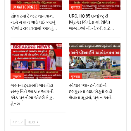
UNCATEGORIZED
गुजरात
સોલારમાં ટેન્ડર નાખવાના
URC, HQ 85 ઇન્ફેન્ટ્રી
નામે મકાન ભાડે લઈ આખું
બ્રિગેડ ચિલોડા માં વિવિધ
કૌભાંડ ચલાવવામાં આવતું…
જગ્યાઓ ની નોકરી માટે…
गुजरात
गुजरात
ભરતનાટ્યમથી ભારતીય
સોલાર પ્લાન્ટને લઈને
સંસ્કૃતિને આકાર આપતી
દલપુરાના 400 ખેડૂતો લડી
એક પ્રતીભા એટલે કે‌ કુ.
લેવાના મૂડમાં, પ્રાંત અને…
હેતલ…
PREV
NEXT