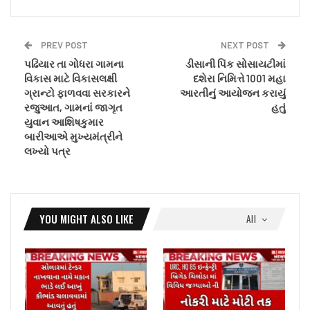
PREV POST
NEXT POST
પઢિયાર તા ગોધરા ગામના
ડીસાની પિંક સોસાયટીમાં
વિકાસ માટે વિકાસલક્ષી
દશેરા નિમિત્તે 1001 મહા
ગ્રાન્ટો ફાળવવા સરકારને
આરતીનું આયોજન કરાયું
રજુઆત, ગામનાં જાગૃત
હતું
યુવાન આશિષકુમાર
બારીઆએ મુખ્યમંત્રીને
લખ્યો પત્ર
YOU MIGHT ALSO LIKE
All