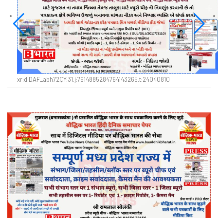
xr:d:DAF_abh72QY:31,j:7614885284764143265,t:24040810