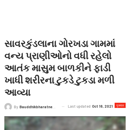
સાવરકુંડલાના ગોરખડા ગામમાં
વન્ય પ્રાણીઓનો વધી રહેલો
આતંક માસુમ બાળકીને ફાડી
ખાધી શરીરના ટુકડે ટુકડા મળી
આવ્યા
गुजरात
Last updated
Oct 16, 2021
By
Bauddhikbharatnews@gmail.com