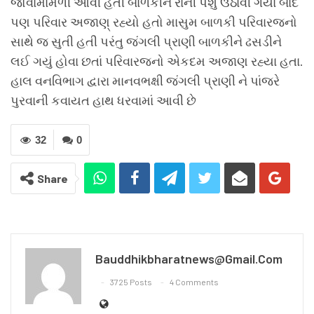
જોવામાંમળી આવી હતી બાળકીને રાની પશુ ઉઠાવી ગયા બાદ
પણ પરિવાર અજાણ્ રહ્યો હતો માસુમ બાળકી પરિવારજનો
સાથે જ સુતી હતી પરંતુ જંગલી પ્રાણી બાળકીને ઢસડીને
લઈ ગયું હોવા છતાં પરિવારજનો એકદમ અજાણ રહ્યા હતા.
હાલ વનવિભાગ દ્વારા માનવભક્ષી જંગલી પ્રાણી ને પાંજરે
પુરવાની કવાયત હાથ ધરવામાં આવી છે
32
0
Share
Bauddhikbharatnews@gmail.com
3725 Posts
4 Comments