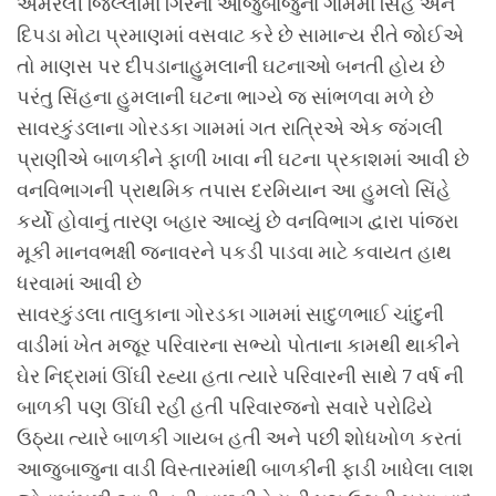
અમરેલી જિલ્લામાં ગિરના આજુબાજુના ગામમાં સિંહ અને
દિપડા મોટા પ્રમાણમાં વસવાટ કરે છે સામાન્ય રીતે જોઈએ
તો માણસ પર દીપડાનાહુમલાની ઘટનાઓ બનતી હોય છે
પરંતુ સિંહના હુમલાની ઘટના ભાગ્યે જ સાંભળવા મળે છે
સાવરકુંડલાના ગોરડકા ગામમાં ગત રાત્રિએ એક જંગલી
પ્રાણીએ બાળકીને ફાળી ખાવા ની ઘટના પ્રકાશમાં આવી છે
વનવિભાગની પ્રાથમિક તપાસ દરમિયાન આ હુમલો સિંહે
કર્યો હોવાનું તારણ બહાર આવ્યું છે વનવિભાગ દ્વારા પાંજરા
મૂકી માનવભક્ષી જનાવરને પકડી પાડવા માટે કવાયત હાથ
ધરવામાં આવી છે
સાવરકુંડલા તાલુકાના ગોરડકા ગામમાં સાદુળભાઈ ચાંદુની
વાડીમાં ખેત મજૂર પરિવારના સભ્યો પોતાના કામથી થાકીને
ઘેર નિદ્રામાં ઊંઘી રહ્યા હતા ત્યારે પરિવારની સાથે 7 વર્ષ ની
બાળકી પણ ઊંઘી રહી હતી પરિવારજનો સવારે પરોઢિયે
ઉઠ્યા ત્યારે બાળકી ગાયબ હતી અને પછી શોધખોળ કરતાં
આજુબાજુના વાડી વિસ્તારમાંથી બાળકીની ફાડી ખાધેલા લાશ