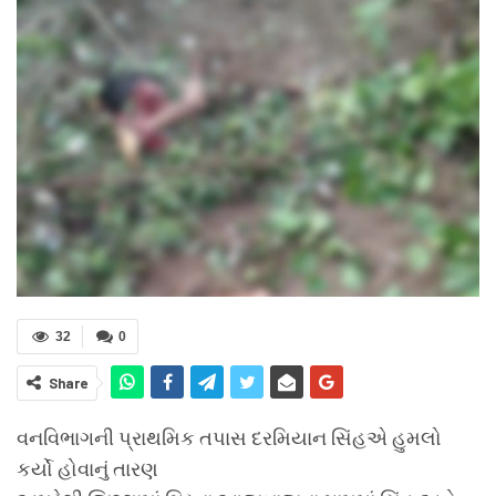
32
0
Share
વનવિભાગની પ્રાથમિક તપાસ દરમિયાન સિંહએ હુમલો
કર્યો હોવાનું તારણ