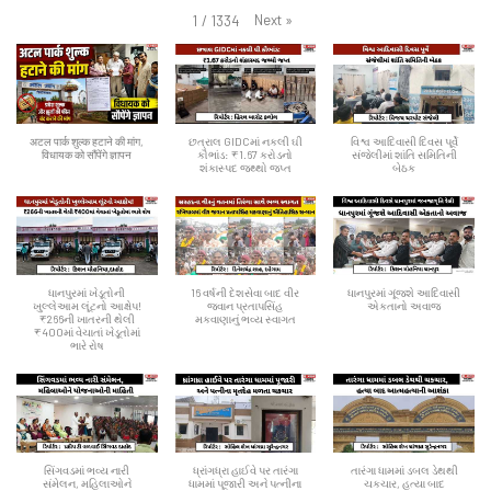
Next
»
1
/
1334
अटल पार्क शुल्क हटाने की मांग,
છત્રાલ GIDCમાં નકલી ઘી
વિશ્વ આદિવાસી દિવસ પૂર્વે
विधायक को सौंपेंगे ज्ञापन
કૌભાંડ: ₹1.67 કરોડનો
સંજેલીમાં શાંતિ સમિતિની
શંકાસ્પદ જથ્થો જપ્ત
બેઠક
ધાનપુરમાં ખેડૂતોની
16 વર્ષની દેશસેવા બાદ વીર
ધાનપુરમાં ગૂંજશે આદિવાસી
ખુલ્લેઆમ લૂંટનો આક્ષેપ!
જવાન પ્રતાપસિંહ
એકતાનો અવાજ
₹266ની ખાતરની થેલી
મકવાણાનું ભવ્ય સ્વાગત
₹400માં વેચાતાં ખેડૂતોમાં
ભારે રોષ
સિંગવડમાં ભવ્ય નારી
ધ્રાંગધ્રા હાઈવે પર તારંગા
તારંગા ધામમાં ડબલ ડેથથી
સંમેલન, મહિલાઓને
ધામમાં પૂજારી અને પત્નીના
ચકચાર, હત્યા બાદ