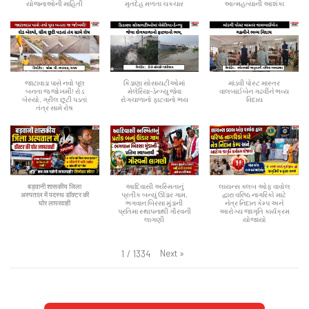
યોજનાઓની માહિતી
મૃતદેહ મળતા ચકચાર
આત્મહત્યાની આશંકા
જાટાવાડા પાસે નવો પૂલ
કિડાણા સોસાયટીઓમાં
માંડવી પોસ્ટ માસ્તર
બનતા જ જોખમી! રોડ
મેલેરિયા-ડેન્ગ્યુ જેવા
વાલબાઈબેન ગઢવીને ભવ્ય
બેસ્યો, ગ્રીલ છૂટી પડતાં
રોગચાળાનો ફાટવાનો ભય
વિદાય
તંત્ર સામે રોષ
बड़वानी शासकीय जिला
આદિવાસી અસ્મિતાનું
લાયન્સ ક્લબ ઓફ વાવોલ
अस्पताल में पदस्थ डॉक्टर की
પ્રતીક બન્યું ઊંડાર ગામ,
દ્વારા વરિષ્ઠ નાગરિકો માટે
घोर लापरवाही
ભગવાન બિરસા મુંડાની
નેત્ર નિદાન કેમ્પ અને
પ્રતિમા સ્થાપનાથી ગૌરવની
આરોગ્ય જાગૃતિ કાર્યક્રમ
લાગણી
યોજાયો
Next
»
1
/
1334