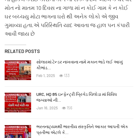
મોત નો માતમ 10 દિવસ ના ગાળા માં ન કોઈ ગામ કે ન કોઈ
ઘર બચ્ચયુ મોટા ભાગના ઘરો થી અનેક લોકો એ જીવ
ગુમાવ્યા હતા.એ પરિસ્થિતિ યાદ આવતા જ હાલ પન કંપારી
આવી જાય છે
RELATED POSTS
સોલારમાં ટેન્ડર નાખવાના નામે મકાન ભાડે લઈ આખું
કૌભાંડ…
Feb 1, 2025
133
URC, HQ 85 ઇન્ફેન્ટ્રી બ્રિગેડ ચિલોડા માં વિવિધ
જગ્યાઓ ની…
Jan 16, 2025
156
ભરતનાટ્યમથી ભારતીય સંસ્કૃતિને આકાર આપતી એક
પ્રતીભા એટલે કે‌…