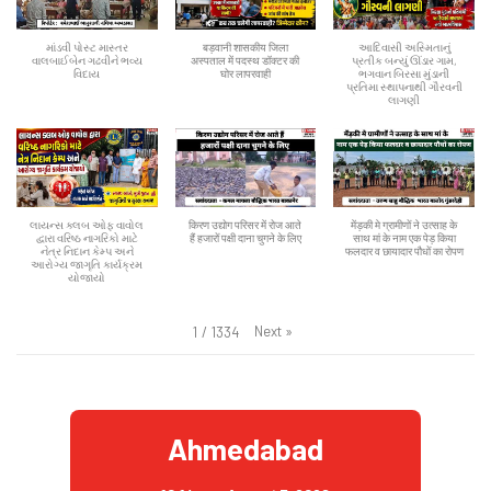
માંડવી પોસ્ટ માસ્તર
बड़वानी शासकीय जिला
આદિવાસી અસ્મિતાનું
વાલબાઈબેન ગઢવીને ભવ્ય
अस्पताल में पदस्थ डॉक्टर की
પ્રતીક બન્યું ઊંડાર ગામ,
વિદાય
घोर लापरवाही
ભગવાન બિરસા મુંડાની
પ્રતિમા સ્થાપનાથી ગૌરવની
લાગણી
લાયન્સ ક્લબ ઓફ વાવોલ
किरण उद्योग परिसर में रोज आते
मेंड़की मे ग्रामीणों ने उत्साह के
દ્વારા વરિષ્ઠ નાગરિકો માટે
हैं हजारों पक्षी दाना चुगने के लिए
साथ मां के नाम एक पेड़ किया
નેત્ર નિદાન કેમ્પ અને
फलदार व छायादार पौधों का रोपण
આરોગ્ય જાગૃતિ કાર્યક્રમ
યોજાયો
Next
»
1
/
1334
Ahmedabad