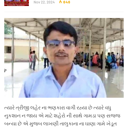
Nov 22, 2024
646
ત્યારે ત્રીજી લહેર ના ભણકારા વાગી રહ્યા છે ત્યારે વધુ
નુકશાન ન જાય એ માટે શહેરો ની સાથે ગામડા પણ સજ્જ
બન્યા છે એ મુજબ લાખણી તાલુકાના ના ઘાણા ગામે ખેડૂત