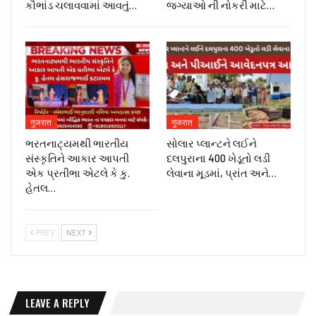
કૌભાંડ ચલાવવામાં આવતું…
જગ્યાઓ ની નોકરી માટે…
गुजरात
गुजरात
ભરતનાટ્યમથી ભારતીય
સોલાર પ્લાન્ટને લઈને
સંસ્કૃતિને આકાર આપતી
દલપુરાના 400 ખેડૂતો લડી
એક પ્રતીભા એટલે કે‌ કુ.
લેવાના મૂડમાં, પ્રાંત અને…
હેતલ…
PREV
NEXT
LEAVE A REPLY