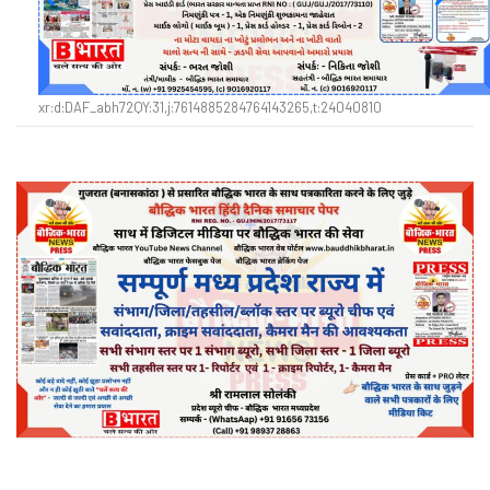
xr:d:DAF_abh72QY:31,j:7614885284764143265,t:24040810