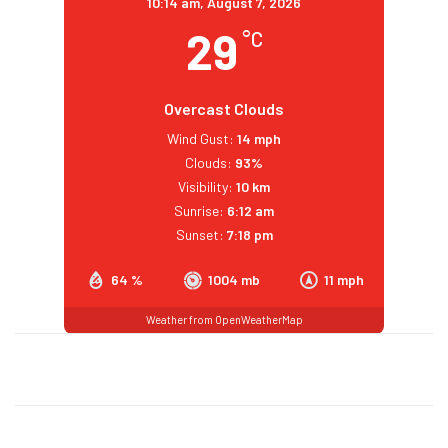
10:14 am,
August 7, 2026
29
°C
Overcast Clouds
Wind Gust:
14 mph
Clouds:
93%
Visibility:
10 km
Sunrise:
6:12 am
Sunset:
7:18 pm
64 %
1004 mb
11 mph
Weather from OpenWeatherMap