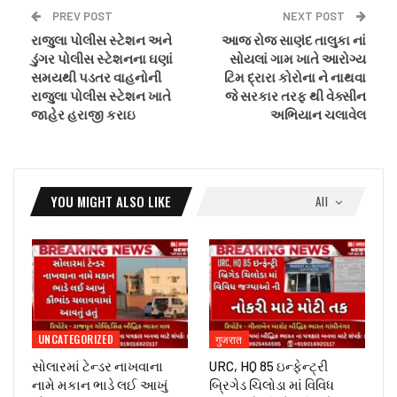
PREV POST
NEXT POST
રાજુલા પોલીસ સ્ટેશન અને
આજ રોજ સાણંદ તાલુકા નાં
ડુંગર પોલીસ સ્ટેશનના ઘણાં
સોયલાં ગામ ખાતે આરોગ્ય
સમયથી પડતર વાહનોની
ટિમ દ્રારા કોરોના ને નાથવા
રાજુલા પોલીસ સ્ટેશન ખાતે
જે સરકાર તરફ થી વેક્સીન
જાહેર હરાજી કરાઇ
અભિયાન ચલાવેલ
YOU MIGHT ALSO LIKE
All
UNCATEGORIZED
गुजरात
સોલારમાં ટેન્ડર નાખવાના
URC, HQ 85 ઇન્ફેન્ટ્રી
નામે મકાન ભાડે લઈ આખું
બ્રિગેડ ચિલોડા માં વિવિધ