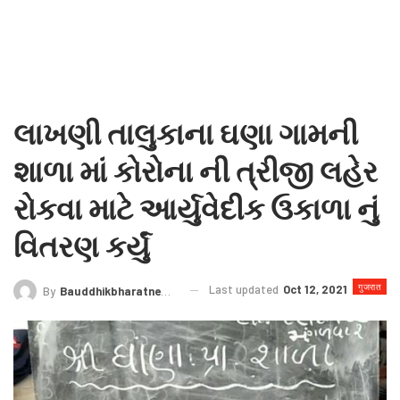
લાખણી તાલુકાના ઘણા ગામની
શાળા માં કોરોના ની ત્રીજી લહેર
રોકવા માટે આર્યુવેદીક ઉકાળા નું
વિતરણ કર્યું
गुजरात
Last updated
Oct 12, 2021
By
Bauddhikbharatnews@gmail.com