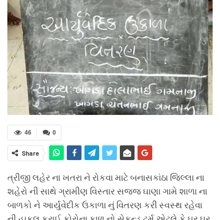
46
0
Share
ત્રીજી લહેર ના ખતરા ને રોકવા માટે બનાસકાંઠા જિલ્લા ના
શહેરો ની સાથે ગ્રામીણ વિસ્તાર સજ્જ ઘાણા ગામે શાળા ના
બાળકો ને આર્યુવેદીક ઉકાળા નું વિતરણ કરી સ્વસ્થ રહેવા
ની હાકલ કરાઈ કોરોના કાળ નો સેકન્ડ ટર્મ એટલે કે ઘર ઘર