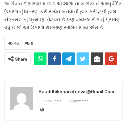
આગેવાન દોલાભાઇ ખાગડા એ શાળા ના બાળકો ને આયુર્વેદિક
ઉકાળા નું વિતરણ કરી સચેત બનવાની હાક કરી હતી હાલ
સંક્રમણ નું પ્રમાણ નિહવત છે પણ વાયરલ રોગ નું પ્રમાણ
વધુ છે જે આ ઉકાળો રામબાણ સાબિત થાય એમ છે
46
0
Share
Bauddhikbharatnews@gmail.com
3725 Posts
4 Comments