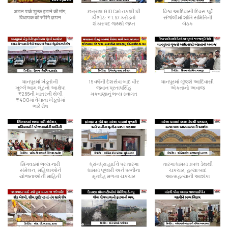
अटल पार्क शुल्क हटाने की मांग,
છત્રાલ GIDCમાં નકલી ઘી
વિશ્વ આદિવાસી દિવસ પૂર્વે
विधायक को सौंपेंगे ज्ञापन
કૌભાંડ: ₹1.67 કરોડનો
સંજેલીમાં શાંતિ સમિતિની
શંકાસ્પદ જથ્થો જપ્ત
બેઠક
ધાનપુરમાં ખેડૂતોની
16 વર્ષની દેશસેવા બાદ વીર
ધાનપુરમાં ગૂંજશે આદિવાસી
ખુલ્લેઆમ લૂંટનો આક્ષેપ!
જવાન પ્રતાપસિંહ
એકતાનો અવાજ
₹266ની ખાતરની થેલી
મકવાણાનું ભવ્ય સ્વાગત
₹400માં વેચાતાં ખેડૂતોમાં
ભારે રોષ
સિંગવડમાં ભવ્ય નારી
ધ્રાંગધ્રા હાઈવે પર તારંગા
તારંગા ધામમાં ડબલ ડેથથી
સંમેલન, મહિલાઓને
ધામમાં પૂજારી અને પત્નીના
ચકચાર, હત્યા બાદ
યોજનાઓની માહિતી
મૃતદેહ મળતા ચકચાર
આત્મહત્યાની આશંકા