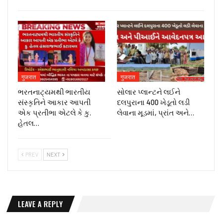
गुजरात
गुजरात
ભરતનાટ્યમથી ભારતીય
સોલાર પ્લાન્ટને લઈને
સંસ્કૃતિને આકાર આપતી
દલપુરાના 400 ખેડૂતો લડી
એક પ્રતીભા એટલે કે‌ કુ.
લેવાના મૂડમાં, પ્રાંત અને…
હેતલ…
PREV
NEXT
LEAVE A REPLY