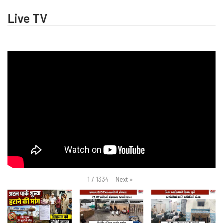
Live TV
Next
»
1
/
1334