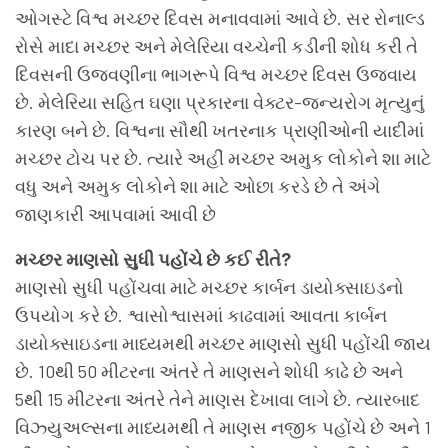
ઓગસ્ટે વિશ્વ મચ્છર દિવસ મનાવવામાં આવે છે. સર રોનાલ્ડ
રોસે માદા મચ્છર અને મેલેરિયા વચ્ચેની કડીની શોધ કરી તે
દિવસની ઉજવણીના ભાગરૂપે વિશ્વ મચ્છર દિવસ ઉજવાય
છે. મેલેરિયા સહિત ઘણા પ્રકારના વેક્ટર-જન્યરોગ મૃત્યુનું
કારણ બને છે. વિશ્વના સૌથી ખતરનાક પ્રાણીઓની યાદીમાં
મચ્છર ટોચ પર છે. ત્યારે અહીં મચ્છર અમુક લોકોને શા માટે
વધુ અને અમુક લોકોને શા માટે ઓછા કરડે છે તે અંગે
જાણકારી આપવામાં આવી છે
મચ્છર માણસો સુધી પહોંચે છે કઈ રીતે?
માણસો સુધી પહોંચવા માટે મચ્છર કાર્બન ડાયોક્સાઇડનો
ઉપયોગ કરે છે. શ્વાસોશ્વાસમાં કાઢવામાં આવતા કાર્બન
ડાયોક્સાઇડના માધ્યમથી મચ્છર માણસો સુધી પહોંચી જાય
છે. 10થી 50 મીટરના અંતરે તે માણસને શોધી કાઢે છે અને
5થી 15 મીટરના અંતરે તેને માણસ દેખાવા લાગે છે. ત્યારબાદ
વિઝ્યુઅલ્સના માધ્યમથી તે માણસ નજીક પહોંચે છે અને 1