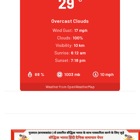
29
Overcast Clouds
Wind Gust:
17 mph
Clouds:
100%
Visibility:
10 km
Sunrise:
6:12 am
Sunset:
7:18 pm
68 %
1003 mb
10 mph
Weather from OpenWeatherMap