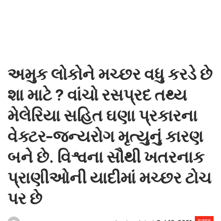
અમુક લોકોને મચ્છર વધુ કરડે છે
શા માટે ? વાંચો રસપ્રદ તથ્ય
મેલેરિયા સહિત ઘણા પ્રકારના
વેક્ટર-જન્યરોગ મૃત્યુનું કારણ
બને છે. વિશ્વના સૌથી ખતરનાક
પ્રાણીઓની યાદીમાં મચ્છર ટોચ
પર છે
गुजरात