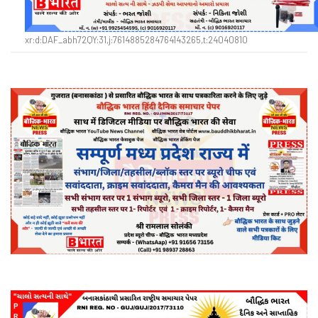
xr:d:DAF_abh72QY:31,j:7614885284764143265,t:24040810