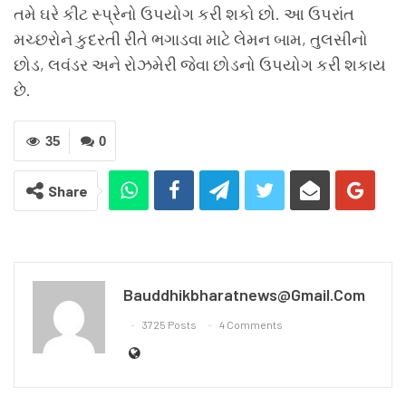
તમે ઘરે કીટ સ્પ્રેનો ઉપયોગ કરી શકો છો. આ ઉપરાંત
મચ્છરોને કુદરતી રીતે ભગાડવા માટે લેમન બામ, તુલસીનો
છોડ, લવંડર અને રોઝમેરી જેવા છોડનો ઉપયોગ કરી શકાય
છે.
35
0
Share
Bauddhikbharatnews@gmail.com
3725 Posts
4 Comments