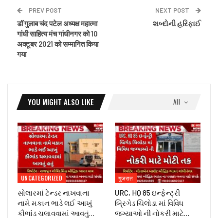
PREV POST
NEXT POST
डॉ गुलाब चंद पटेल अध्यक्ष महात्मा
શબ્દોની હરિફાઈ
गांधी साहित्य मंच गांधीनगर को 10
अक्टूबर 2021 को सम्मानित किया
गया
YOU MIGHT ALSO LIKE
All
UNCATEGORIZED
गुजरात
સોલારમાં ટેન્ડર નાખવાના
URC, HQ 85 ઇન્ફેન્ટ્રી
નામે મકાન ભાડે લઈ આખું
બ્રિગેડ ચિલોડા માં વિવિધ
કૌભાંડ ચલાવવામાં આવતું…
જગ્યાઓ ની નોકરી માટે…