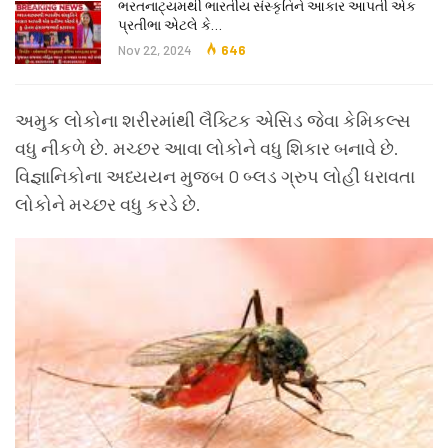
ભરતનાટ્યમથી ભારતીય સંસ્કૃતિને આકાર આપતી એક
પ્રતીભા એટલે કે‌…
Nov 22, 2024
646
અમુક લોકોના શરીરમાંથી લૈક્ટિક એસિડ જેવા કેમિકલ્સ
વધુ નીકળે છે. મચ્છર આવા લોકોને વધુ શિકાર બનાવે છે.
વિજ્ઞાનિકોના અધ્યયન મુજબ O બ્લડ ગ્રુપ લોહી ધરાવતા
લોકોને મચ્છર વધુ કરડે છે.