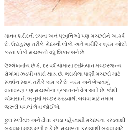
માનવ શરીરની રચના અને પ્રવૃત્તિઓ પણ મચ્છરોને આકર્ષે
છે. ઉદાહરણ તરીકે, મેદસ્વી લોકો અને શારીરિક શ્રમ ઓછો
કરતા લોકો મચ્છરનો વધુ શિકાર બને છે.
ઉલ્લેખનીય છે કે, દર વર્ષે ચોમાસા દરમિયાન મચ્છરજન્ય
રોગોમાં ઝડપી વધારો થાય છે. ભરાયેલા પાણી મચ્છરો માટે
સંવર્ધન સ્થળ તરીકે કામ કરે છે. ગરમ અને ભેજવાળું
વાતાવરણ પણ મચ્છરોના પ્રજનનને વેગ આપે છે. જેથી
ચોમાસાની ૠતુમાં મચ્છર કરડવાથી બચવા માટે તમામ
જરૂરી પગલાં લેવા જોઈએ.
ફુલ સ્લીવ્ઝ અને ઢીલા કપડા પહેરવાથી મચ્છરના કરડવાથી
બચવામાં મદદ મળી શકે છે. મચ્છરના કરડવાથી બચવા માટે