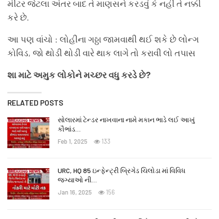
મીટર જેટલા અંતર બાદ તે માણસને કરડવું કે નહીં તે નક્કી
કરે છે.
આ પણ વાંચો : લોહીના ગઠ્ઠા જામવાથી થઈ શકે છે લોન્ગ
કોવિડ, જો થોડી થોડી વારે થાક લાગે તો કરાવી લો તપાસ
શા માટે અમુક લોકોને મચ્છર વધુ કરડે છે?
RELATED POSTS
સોલારમાં ટેન્ડર નાખવાના નામે મકાન ભાડે લઈ આખું
કૌભાંડ…
Feb 1, 2025
133
URC, HQ 85 ઇન્ફેન્ટ્રી બ્રિગેડ ચિલોડા માં વિવિધ
જગ્યાઓ ની…
Jan 16, 2025
156