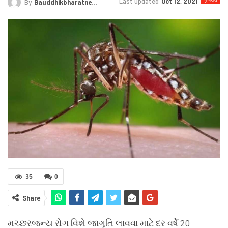
Last updated
Oct 12, 2021
By
Bauddhikbharatnews@gmail.com
35
0
Share
મચ્છરજન્ય રોગ વિશે જાગૃતિ લાવવા માટે દર વર્ષે 20