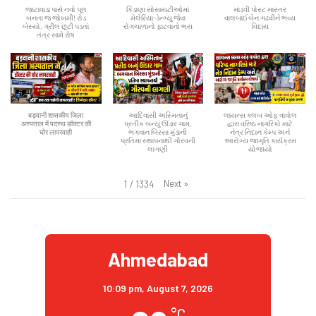
જાટાવાડા પાસે નવો પૂલ
કિડાણા સોસાયટીઓમાં
માંડવી પોસ્ટ માસ્તર
બનતા જ જોખમી! રોડ
મેલેરિયા-ડેન્ગ્યુ જેવા
વાલબાઈબેન ગઢવીને ભવ્ય
બેસ્યો, ગ્રીલ છૂટી પડતાં
રોગચાળાનો ફાટવાનો ભય
વિદાય
તંત્ર સામે રોષ
बड़वानी शासकीय जिला
આદિવાસી અસ્મિતાનું
લાયન્સ ક્લબ ઓફ વાવોલ
अस्पताल में पदस्थ डॉक्टर की
પ્રતીક બન્યું ઊંડાર ગામ,
દ્વારા વરિષ્ઠ નાગરિકો માટે
घोर लापरवाही
ભગવાન બિરસા મુંડાની
નેત્ર નિદાન કેમ્પ અને
પ્રતિમા સ્થાપનાથી ગૌરવની
આરોગ્ય જાગૃતિ કાર્યક્રમ
લાગણી
યોજાયો
Next
»
1
/
1334
Ahmedabad
10:09 pm,
August 7, 2026
°C