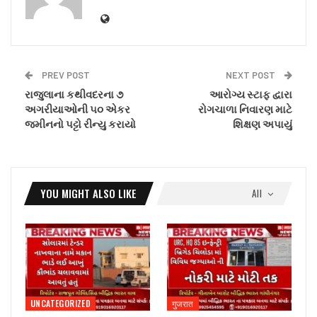
PREV POST
NEXT POST
રાજુલાના કથીવદરના ૭
આરોગ્ય સ્ટાફ દ્વારા
અગરીયાઓની ૫૦ એકર
રોગચાળા નિવારણ માટે
જમીનનો પટ્ટો રીન્યુ કરાયો
શિક્ષણ અપાયું
YOU MIGHT ALSO LIKE
All
UNCATEGORIZED
गुजरात