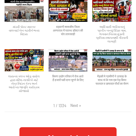
માંડવી પોસ્ટ માસ્તર
बड़वानी शासकीय जिला
આદિવાસી અસ્મિતાનું
વાલબાઈબેન ગઢવીને ભવ્ય
अस्पताल में पदस्थ डॉक्टर की
પ્રતીક બન્યું ઊંડાર ગામ,
વિદાય
घोर लापरवाही
ભગવાન બિરસા મુંડાની
પ્રતિમા સ્થાપનાથી ગૌરવની
લાગણી
લાયન્સ ક્લબ ઓફ વાવોલ
किरण उद्योग परिसर में रोज आते
मेंड़की मे ग्रामीणों ने उत्साह के
દ્વારા વરિષ્ઠ નાગરિકો માટે
हैं हजारों पक्षी दाना चुगने के लिए
साथ मां के नाम एक पेड़ किया
નેત્ર નિદાન કેમ્પ અને
फलदार व छायादार पौधों का रोपण
આરોગ્ય જાગૃતિ કાર્યક્રમ
યોજાયો
Next
»
1
/
1334