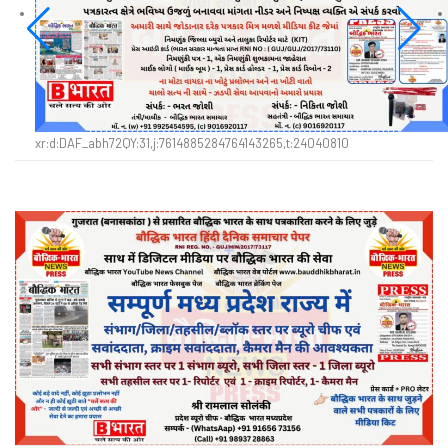
xr:d:DAF_abh72QY:31,j:7614885284764143265,t:24040810