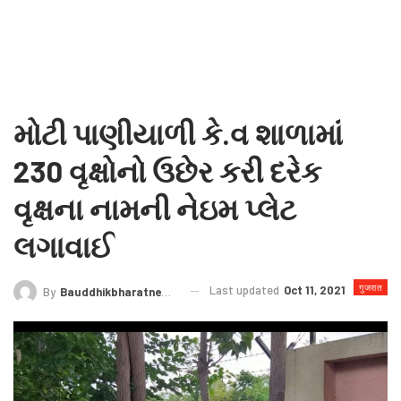
મોટી પાણીયાળી કે.વ શાળામાં
230 વૃક્ષોનો ઉછેર કરી દરેક
વૃક્ષના નામની નેઇમ પ્લેટ
લગાવાઈ
गुजरात
Last updated
Oct 11, 2021
By
Bauddhikbharatnews@gmail.com