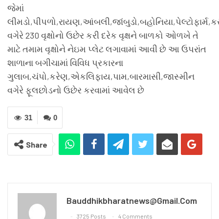
જેમાં
લીમડો,પીપળો,રાયણ,આંબલી,જાંબુડો,બહોનિયા,પેલ્ટોફાર્મ,
વગેરે 230 વૃક્ષોનો ઉછેર કરી દરેક વૃક્ષને બાળકો ઓળખે તે
માટે તમામ વૃક્ષોને નેઇમ પ્લેટ લગાવામાં આવી છે આ ઉપરાંત
શાળાના બગીચામાં વિવિધ પ્રકારના
ગુલાબ,ચંપો,કરેણ,એકલિફાય,પામ,બારમાસી,જાસ્મીન
વગેરે ફૂલછોડનો ઉછેર કરવામાં આવેલ છે
31
0
Share
Bauddhikbharatnews@gmail.com
3725 Posts
4 Comments