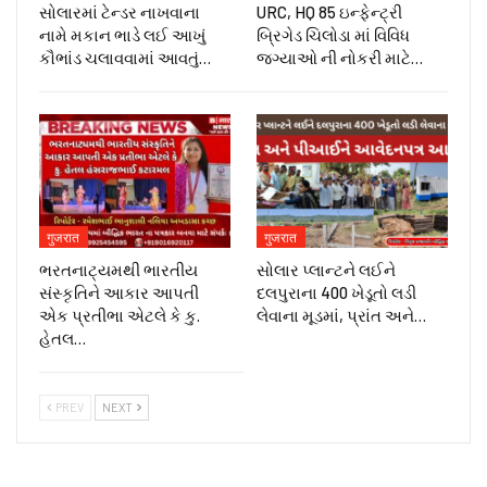
સોલારમાં ટેન્ડર નાખવાના
URC, HQ 85 ઇન્ફેન્ટ્રી
નામે મકાન ભાડે લઈ આખું
બ્રિગેડ ચિલોડા માં વિવિધ
કૌભાંડ ચલાવવામાં આવતું…
જગ્યાઓ ની નોકરી માટે…
गुजरात
गुजरात
ભરતનાટ્યમથી ભારતીય
સોલાર પ્લાન્ટને લઈને
સંસ્કૃતિને આકાર આપતી
દલપુરાના 400 ખેડૂતો લડી
એક પ્રતીભા એટલે કે‌ કુ.
લેવાના મૂડમાં, પ્રાંત અને…
હેતલ…
PREV
NEXT