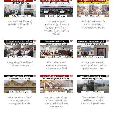
વિશ્વ આદિવાસી દિવસ પૂર્વે
ધાનપુરમાં ખેડૂતોની
16 વર્ષની દેશસેવા બાદ વીર
સંજેલીમાં શાંતિ સમિતિની
ખુલ્લેઆમ લૂંટનો આક્ષેપ!
જવાન પ્રતાપસિંહ
બેઠક
₹266ની ખાતરની થેલી
મકવાણાનું ભવ્ય સ્વાગત
₹400માં વેચાતાં ખેડૂતોમાં
ભારે રોષ
ધાનપુરમાં ગૂંજશે આદિવાસી
સિંગવડમાં ભવ્ય નારી
ધ્રાંગધ્રા હાઈવે પર તારંગા
એકતાનો અવાજ
સંમેલન, મહિલાઓને
ધામમાં પૂજારી અને પત્નીના
યોજનાઓની માહિતી
મૃતદેહ મળતા ચકચાર
તારંગા ધામમાં ડબલ ડેથથી
જાટાવાડા પાસે નવો પૂલ
કિડાણા સોસાયટીઓમાં
ચકચાર, હત્યા બાદ
બનતા જ જોખમી! રોડ
મેલેરિયા-ડેન્ગ્યુ જેવા
આત્મહત્યાની આશંકા
બેસ્યો, ગ્રીલ છૂટી પડતાં
રોગચાળાનો ફાટવાનો ભય
તંત્ર સામે રોષ