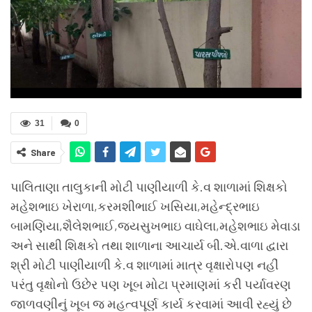
31
0
Share
પાલિતાણા તાલુકાની મોટી પાણીયાળી કે.વ શાળામાં શિક્ષકો
મહેશભાઇ ખેરાળા,કરમશીભાઈ ખસિયા,મહેન્દ્રભાઇ
બામણિયા,શૈલેશભાઈ,જયસુખભાઇ વાઘેલા,મહેશભાઇ મેવાડા
અને સાથી શિક્ષકો તથા શાળાના આચાર્ય બી.એ.વાળા દ્વારા
શ્રી મોટી પાણીયાળી કે.વ શાળામાં માત્ર વૃક્ષારોપણ નહીં
પરંતુ વૃક્ષોનો ઉછેર પણ ખૂબ મોટા પ્રમાણમાં કરી પર્યાવરણ
જાળવણીનું ખૂબ જ મહત્વપૂર્ણ કાર્ય કરવામાં આવી રહ્યું છે