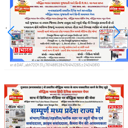
xr:d:DAF_abh72QY:31,j:7614885284764143265,t:24040810