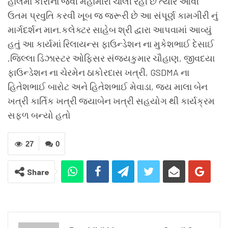
હાલમાં કોરોના જેવી મહામારી ચાલી રહી છે ત્યારે આવી
ઉતમ પ્રવુતિ કરવી ખૂબ જ જરૂરી છે આ સંપૂર્ણ કામગીરી નું
માર્ગદર્શન માન.કલેક્ટર સાહેબ શ્રી દ્વારા આપવામાં આવ્યું
હતું આ કાર્યમાં રિલાયન્સ ફાઉન્ડેશન ના મુકેશભાઈ દેસાઈ
,જિલ્લા ડિઝાસ્ટર ઓફિસર સંજયકુમાર ચૌહાણ, જીવદયા
ફાઉન્ડેશન ના ચેરમેન ઠાકોરદાસ ખત્રી, GSDMA ના
હિતેશભાઈ બારોટ અને હિતેશભાઈ મેવાડા, જય માલા બેન
ખત્રી કાર્તિક ખત્રી જયાબેન ખત્રી સહયોગ થી કાર્યક્રમ
સફળ બન્યો હતો
27
0
Share