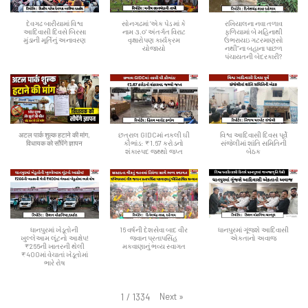
દેવગઢ બારીયામાં વિશ્વ
સોનગઢમાં ‘એક પેડ માં કે
રખિયાલના નવા તળાવ
આદિવાસી દિવસે બિરસા
નામ ૩.૦' અંતર્ગત વિરાટ
ફળિયામાં બે મહિનાથી
મુંડાની મૂર્તિનું અનાવરણ
વૃક્ષારોપણ કાર્યક્રમ
ઉભરાયઇ ગટરમાણસો
યોજાયો
નથી”ના બહાના પાછળ
પંચાયતની બેદરકારી?
अटल पार्क शुल्क हटाने की मांग,
છત્રાલ GIDCમાં નકલી ઘી
વિશ્વ આદિવાસી દિવસ પૂર્વે
विधायक को सौंपेंगे ज्ञापन
કૌભાંડ: ₹1.67 કરોડનો
સંજેલીમાં શાંતિ સમિતિની
શંકાસ્પદ જથ્થો જપ્ત
બેઠક
ધાનપુરમાં ખેડૂતોની
16 વર્ષની દેશસેવા બાદ વીર
ધાનપુરમાં ગૂંજશે આદિવાસી
ખુલ્લેઆમ લૂંટનો આક્ષેપ!
જવાન પ્રતાપસિંહ
એકતાનો અવાજ
₹266ની ખાતરની થેલી
મકવાણાનું ભવ્ય સ્વાગત
₹400માં વેચાતાં ખેડૂતોમાં
ભારે રોષ
Next
»
1
/
1334