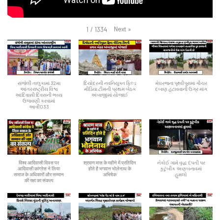
Next
»
1
/
1334
સંજેલી તાલુકામાં 32મા
દિયોદરની નવનિયુક્ત ફિલ્ડ
મેઘરજના પૃથ્વીપુરામાં ગૌચર
આંતરરાષ્ટ્રીય વિશ્વ
મીડિયા ટીમની પ્રથમ બેઠક
દબાણ હટાવવાની ઉગ્ર માંગ
આદિવાસી દિવસની ભવ્ય
અંબાજીમાં યોજાઈ
ઉજવણી કરવામાં
આવી033
विश्व आदिवासी दिवस पर
श्रावण मास के महीने में प्रतिदिन
નેકોઈ ગામે વૃદ્ધ દંપતી પર
आदिवासी कांग्रेस ने लिया
होते है भगवान भोलेनाथ के
કુટુંબીક અણબનાવમાં
समाज के अधिकारों और सम्मान
अभिषेक
હુમલો
की रक्षा का संकल्प