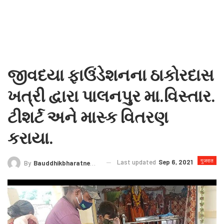
જીવદયા ફાઉંડેશનના ઠાકોરદાસ
ખત્રી દ્વારા પાલનપુર મા.વિસ્તાર.
ટીશર્ટ અને માસ્ક વિતરણ
કરાયા.
गुजरात
Last updated
Sep 6, 2021
By
Bauddhikbharatnews@gmail.com