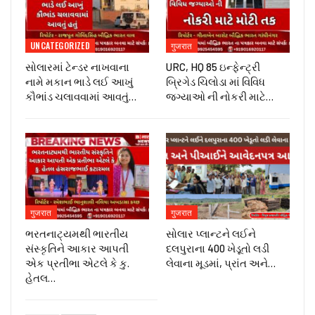
UNCATEGORIZED
गुजरात
સોલારમાં ટેન્ડર નાખવાના
URC, HQ 85 ઇન્ફેન્ટ્રી
નામે મકાન ભાડે લઈ આખું
બ્રિગેડ ચિલોડા માં વિવિધ
કૌભાંડ ચલાવવામાં આવતું…
જગ્યાઓ ની નોકરી માટે…
गुजरात
गुजरात
ભરતનાટ્યમથી ભારતીય
સોલાર પ્લાન્ટને લઈને
સંસ્કૃતિને આકાર આપતી
દલપુરાના 400 ખેડૂતો લડી
એક પ્રતીભા એટલે કે‌ કુ.
લેવાના મૂડમાં, પ્રાંત અને…
હેતલ…