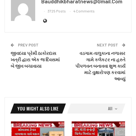
Bauddhikbharatnews@gmail.com
3725 Posts
4 Comments
PREV POST
NEXT POST
જીવદયા પ્રેમી ઠાકોરદાસ
વડગામ તાલુકાના નળાસર
ખત્રી દ્વારા એક જ દિવસમાં
ગામે કલેકટર ના હસ્તે
બે જીવ બચાવાયા
પીપળવન બનાવવા શુભ કાર્ય
માટે વુક્ષારોપણ કરવામાં
આવ્યું
YOU MIGHT ALSO LIKE
All