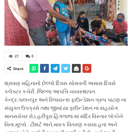
27
0
Share
શ્રાવણ મહિનાનો છેલ્લો દિવસ સોમવતી અમાસ દિવસે
કલેક્ટર કચેરી ,જિલ્લા આપત્તિ વ્યવસ્થાપન
કેન્દ્ર,પાલનપુર અને રિલાયન્સ ફાઉન્ડેશન ગ્રુપ પાટણ ના
સંયુક્ત ઉપક્રમે તથા જીવદયા ફાઉન્ડેશન ના સહયોગ
માનસરોવર રોડ હરીપુરા હિંગળાજ માં મંદિર વિસ્તાર લોકોને
વિના મૂલ્યે . ટીશર્ટ અને.માસ્ક વિતરણ કરાયા હતા અને