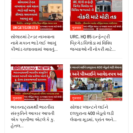
UNCATEGORIZED
गुजरात
સોલારમાં ટેન્ડર નાખવાના
URC, HQ 85 ઇન્ફેન્ટ્રી
નામે મકાન ભાડે લઈ આખું
બ્રિગેડ ચિલોડા માં વિવિધ
કૌભાંડ ચલાવવામાં આવતું…
જગ્યાઓ ની નોકરી માટે…
गुजरात
गुजरात
ભરતનાટ્યમથી ભારતીય
સોલાર પ્લાન્ટને લઈને
સંસ્કૃતિને આકાર આપતી
દલપુરાના 400 ખેડૂતો લડી
એક પ્રતીભા એટલે કે‌ કુ.
લેવાના મૂડમાં, પ્રાંત અને…
હેતલ…