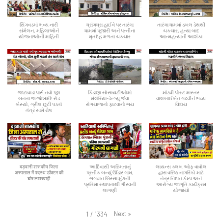
સિંગવડમાં ભવ્ય નારી
ધ્રાંગધ્રા હાઈવે પર તારંગા
તારંગા ધામમાં ડબલ ડેથથી
સંમેલન, મહિલાઓને
ધામમાં પૂજારી અને પત્નીના
ચકચાર, હત્યા બાદ
યોજનાઓની માહિતી
મૃતદેહ મળતા ચકચાર
આત્મહત્યાની આશંકા
જાટાવાડા પાસે નવો પૂલ
કિડાણા સોસાયટીઓમાં
માંડવી પોસ્ટ માસ્તર
બનતા જ જોખમી! રોડ
મેલેરિયા-ડેન્ગ્યુ જેવા
વાલબાઈબેન ગઢવીને ભવ્ય
બેસ્યો, ગ્રીલ છૂટી પડતાં
રોગચાળાનો ફાટવાનો ભય
વિદાય
તંત્ર સામે રોષ
बड़वानी शासकीय जिला
આદિવાસી અસ્મિતાનું
લાયન્સ ક્લબ ઓફ વાવોલ
अस्पताल में पदस्थ डॉक्टर की
પ્રતીક બન્યું ઊંડાર ગામ,
દ્વારા વરિષ્ઠ નાગરિકો માટે
घोर लापरवाही
ભગવાન બિરસા મુંડાની
નેત્ર નિદાન કેમ્પ અને
પ્રતિમા સ્થાપનાથી ગૌરવની
આરોગ્ય જાગૃતિ કાર્યક્રમ
લાગણી
યોજાયો
Next
»
1
/
1334