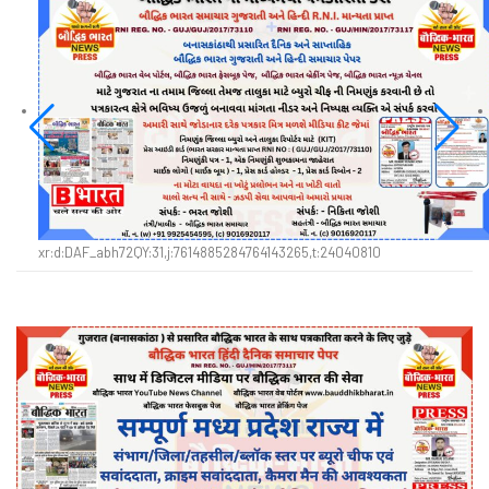
xr:d:DAF_abh72QY:31,j:7614885284764143265,t:24040810