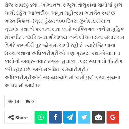
રોજ સાવરકુંડલા , ખાંભા તથા રાજુલા તાલુકાના ગામોમાં હાલ
ચાલી રહેલ આઝાદીકા અમૃત મહોત્સવ અંતર્ગત સ્વચ્છ
ભારત મિશન –(ગ્રા) હેઠળ ૧૦૦ દિવસ ઝુંબેશ દરમ્યાન
ગ્રામ્ય કક્ષાએ કરવાના થતા કામો વ્યકિતગત અને સામુહિક
સોકપીટ , વ્યકિતગત શૌચાલય અને શૌચાલયના સમારકામ
વિગેરે કામગીરી પુર જોશમાં ચાલી રહી છે ત્યારે જિલ્લાના
ઉચ્ચ કક્ષાના અઘિકારીશ્રીઓ ૫ણ ગ્રામ્ય કક્ષાએ ચાલતા
કામોની અવાર-નવાર રૂબરૂ મુલાકાત લઇ સઘન મોનીટરીંગ
કરી રહયા છે. અને સબંઘિત કર્મચારીશ્રી /
અઘિકારીશ્રીઓને સમયમર્યાદામાં કામો પુર્ણ કરવા સુચના
આ૫વામાં આવે છે.
14
0
Share