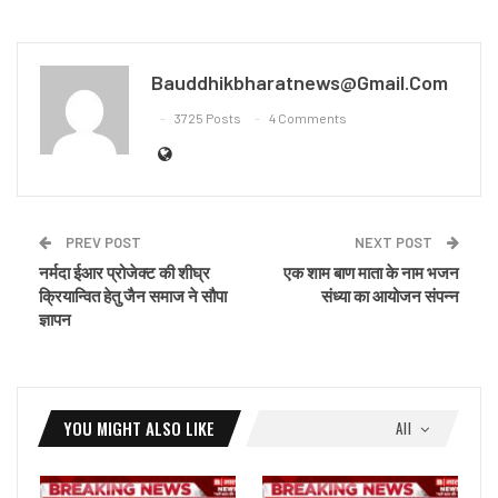
Bauddhikbharatnews@gmail.com
3725 Posts
4 Comments
PREV POST
NEXT POST
नर्मदा ईआर प्रोजेक्ट की शीघ्र
एक शाम बाण माता के नाम भजन
क्रियान्वित हेतु जैन समाज ने सौपा
संध्या का आयोजन संपन्न
ज्ञापन
YOU MIGHT ALSO LIKE
All