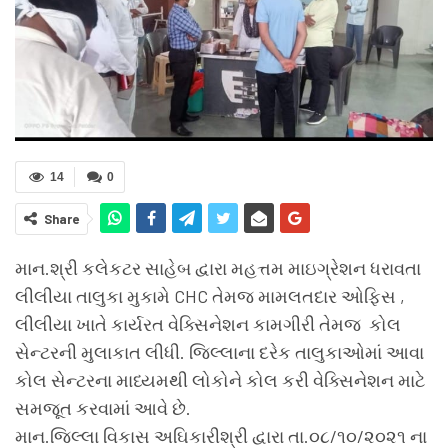
14
0
Share
માન.શ્રી કલેકટર સાહેબ દ્વારા મહત્તમ માઇગ્રેશન ધરાવતા
લીલીયા તાલુકા મુકામે CHC તેમજ મામલતદાર ઓફિસ ,
લીલીયા ખાતે કાર્યરત વેક્સિનેશન કામગીરી તેમજ કોલ
સેન્ટરની મુલાકાત લીધી. જિલ્લાના દરેક તાલુકાઓમાં આવા
કોલ સેન્ટરના માધ્યમથી લોકોને કોલ કરી વેક્સિનેશન માટે
સમજૂત કરવામાં આવે છે.
માન.જિલ્લા વિકાસ અઘિકારીશ્રી દ્વારા તા.૦૮/૧૦/૨૦૨૧ ના