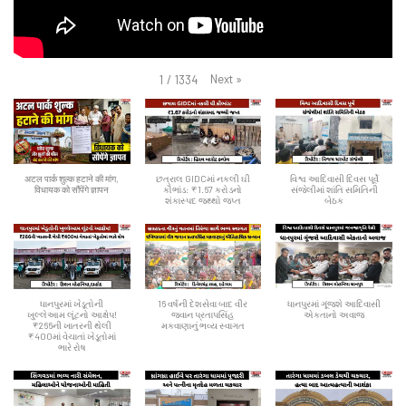
Next
»
1
/
1334
अटल पार्क शुल्क हटाने की मांग,
છત્રાલ GIDCમાં નકલી ઘી
વિશ્વ આદિવાસી દિવસ પૂર્વે
विधायक को सौंपेंगे ज्ञापन
કૌભાંડ: ₹1.67 કરોડનો
સંજેલીમાં શાંતિ સમિતિની
શંકાસ્પદ જથ્થો જપ્ત
બેઠક
ધાનપુરમાં ખેડૂતોની
16 વર્ષની દેશસેવા બાદ વીર
ધાનપુરમાં ગૂંજશે આદિવાસી
ખુલ્લેઆમ લૂંટનો આક્ષેપ!
જવાન પ્રતાપસિંહ
એકતાનો અવાજ
₹266ની ખાતરની થેલી
મકવાણાનું ભવ્ય સ્વાગત
₹400માં વેચાતાં ખેડૂતોમાં
ભારે રોષ