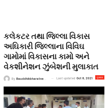
કલેકટર તથા જિલ્લા વિકાસ
અઘિકારી જિલ્લાના વિવિઘ
ગામોમાં વિકાસના કામો અને
વેકશીનેશન ઝુંબેશની મુલાકાત
गुजरात
Last updated
Oct 8, 2021
By
Bauddhikbharatnews@gmail.com