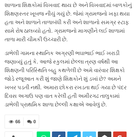
શાળાના શિક્ષકોમાં વિખવાદ થાય છે અને વિખવાદમાં બાળકોનું
શિક્ષણસ્તર ખૂબજ નીચું ગયું છે. જેમાં ગ્રામજનો ખફા થયા
હતા અને શાળાને તાળાબંધી કરી અને શાળાનો સમગ્ર સ્ટાફ
સામે રોષ ઠાલવ્યો હતો. ગ્રામજનો માગણીને લઈ શાળામાં
તાળા મારી ચીમકી ઉચ્ચારી છે.
ડાભેલી ગામના સ્થાનિક અગ્રણી ભઘાભાઈ ભાઈ ખરાડી
જણાવ્યું હતું કે, આજે સ્કુલમાં છેલ્લા ત્રણ વર્ષથી આ
શિક્ષણની પરિસ્થિતિ બહુ કથળેલી છે અમે વારંવાર શિક્ષકો
જોડે રજૂઆત કરી શું જાણે શિક્ષકોને શું ડખાં છે? અમને
ખબર પડતી નથી. અમારા છોકરા રખડતા થઈ ગયા છે પંદર
દિવસ અગાઉ પણ વાત કરેલી હતી અમીરગઢ તાલુકામાં
ડાભેલી પ્રાથમિક શાળા છેલ્લી કક્ષાએ આવેલું છે.
66
0