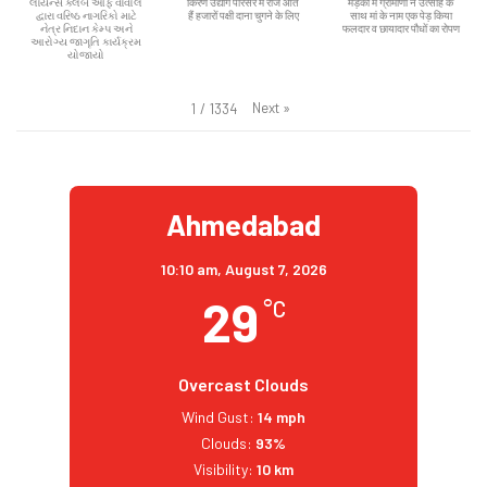
લાયન્સ ક્લબ ઓફ વાવોલ
किरण उद्योग परिसर में रोज आते
मेंड़की मे ग्रामीणों ने उत्साह के
દ્વારા વરિષ્ઠ નાગરિકો માટે
हैं हजारों पक्षी दाना चुगने के लिए
साथ मां के नाम एक पेड़ किया
નેત્ર નિદાન કેમ્પ અને
फलदार व छायादार पौधों का रोपण
આરોગ્ય જાગૃતિ કાર્યક્રમ
યોજાયો
Next
»
1
/
1334
Ahmedabad
10:10 am,
August 7, 2026
29
°C
Overcast Clouds
Wind Gust:
14 mph
Clouds:
93%
Visibility:
10 km