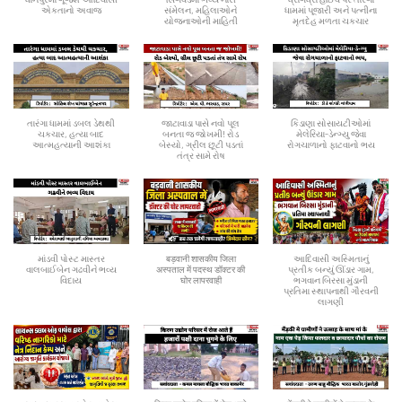
એકતાનો અવાજ
સંમેલન, મહિલાઓને
ધામમાં પૂજારી અને પત્નીના
યોજનાઓની માહિતી
મૃતદેહ મળતા ચકચાર
તારંગા ધામમાં ડબલ ડેથથી
જાટાવાડા પાસે નવો પૂલ
કિડાણા સોસાયટીઓમાં
ચકચાર, હત્યા બાદ
બનતા જ જોખમી! રોડ
મેલેરિયા-ડેન્ગ્યુ જેવા
આત્મહત્યાની આશંકા
બેસ્યો, ગ્રીલ છૂટી પડતાં
રોગચાળાનો ફાટવાનો ભય
તંત્ર સામે રોષ
માંડવી પોસ્ટ માસ્તર
बड़वानी शासकीय जिला
આદિવાસી અસ્મિતાનું
વાલબાઈબેન ગઢવીને ભવ્ય
अस्पताल में पदस्थ डॉक्टर की
પ્રતીક બન્યું ઊંડાર ગામ,
વિદાય
घोर लापरवाही
ભગવાન બિરસા મુંડાની
પ્રતિમા સ્થાપનાથી ગૌરવની
લાગણી