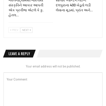
સંસ્કૃતિને આકાર આપતી
દલપુરાના 400 ખેડૂતો લડી
એક પ્રતીભા એટલે કે‌ કુ.
લેવાના મૂડમાં, પ્રાંત અને…
હેતલ…
PREV
NEXT
LEAVE A REPLY
Your email address will not be published.