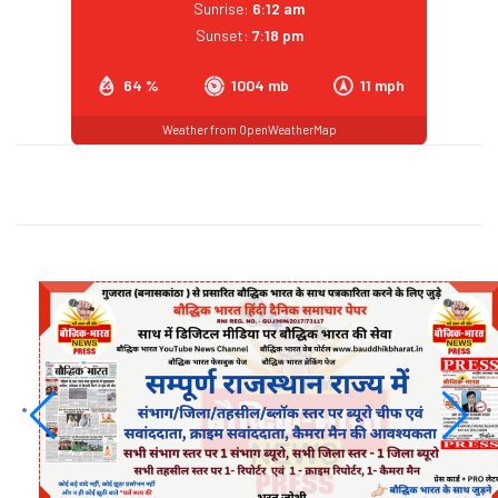
Sunrise:
6:12 am
Sunset:
7:18 pm
64 %
1004 mb
11 mph
Weather from OpenWeatherMap