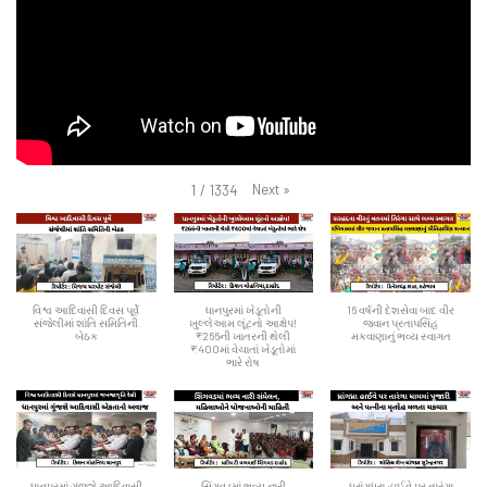
Next
»
1
/
1334
વિશ્વ આદિવાસી દિવસ પૂર્વે
ધાનપુરમાં ખેડૂતોની
16 વર્ષની દેશસેવા બાદ વીર
સંજેલીમાં શાંતિ સમિતિની
ખુલ્લેઆમ લૂંટનો આક્ષેપ!
જવાન પ્રતાપસિંહ
બેઠક
₹266ની ખાતરની થેલી
મકવાણાનું ભવ્ય સ્વાગત
₹400માં વેચાતાં ખેડૂતોમાં
ભારે રોષ
ધાનપુરમાં ગૂંજશે આદિવાસી
સિંગવડમાં ભવ્ય નારી
ધ્રાંગધ્રા હાઈવે પર તારંગા