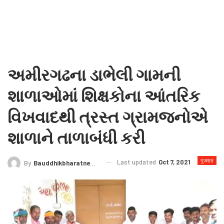
અમીરગઢના ડાભેલી ગામની
શાળાઓમાં શિક્ષકોના આંતરિક
વિખવાદથી ત્રસ્ત ગ્રામજનોએ
શાળાને તાળાબંધી કરી
गुजरात
Last updated
Oct 7, 2021
By
Bauddhikbharatnews@gmail.com