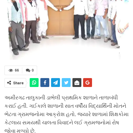
66
0
Share
અમીરગઢ તાલુકાની ડાભેલી પ્રાથમિક શાળાને તાળાબંધી
કરાઈ હતી. ગઈકાલે શાળાની સાત વર્ષીય વિદ્યાર્થિની મોતને
ભેટતા ગ્રામજનોમા આક્રોશ હતો, જ્યારે શાળામાં શિક્ષકોમા
કેટલાય સમયથી ચાલતા વિવાદને લઈ ગ્રામજનોમાં રોષ
જોવા મળ્યો છે.