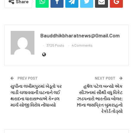
Share
Bauddhikbharatnews@gmail.com
3725 Posts
4 Comments
PREV POST
NEXT POST
યુપીના લખીમપુરમાં ખેડૂતો પર
હર્ષલ પટેલ બન્યો એક
ગાડી ચલાવવાની ઘટનાને લઈ
સીઝનમાં સૌથી વધુ વિકેટ
થરાદના ધારાસભ્યએ કેન્ડલ
ઝડપનારો ભારતીય બોલર;
માર્ચ યોજી વિરોધ નોંધાવ્યો
MIના જસપ્રિત બુમરાહનો
રેકોર્ડ તોડ્યો