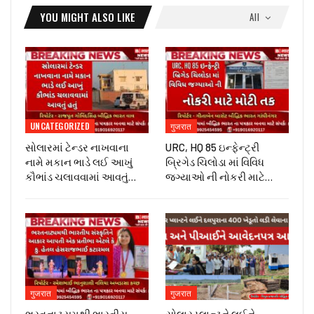
YOU MIGHT ALSO LIKE
All
UNCATEGORIZED
गुजरात
સોલારમાં ટેન્ડર નાખવાના
URC, HQ 85 ઇન્ફેન્ટ્રી
નામે મકાન ભાડે લઈ આખું
બ્રિગેડ ચિલોડા માં વિવિધ
કૌભાંડ ચલાવવામાં આવતું…
જગ્યાઓ ની નોકરી માટે…
गुजरात
गुजरात
ભરતનાટ્યમથી ભારતીય
સોલાર પ્લાન્ટને લઈને