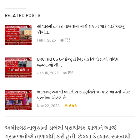
RELATED POSTS
સોલારમાં ટેન્ડર નાખવાના નામે મકાન ભાડે લઈ આખું
કૌભાંડ…
Feb 1, 2025
133
URC, HQ 85 ઇન્ફેન્ટ્રી બ્રિગેડ ચિલોડા માં વિવિધ
જગ્યાઓ ની…
Jan 16, 2025
156
ભરતનાટ્યમથી ભારતીય સંસ્કૃતિને આકાર આપતી એક
પ્રતીભા એટલે કે‌…
Nov 22, 2024
646
અમીરગઢ તાલુકાની ડાભેલી પ્રાથમિક શાળાને આજે
ગ્રામજનોએ તાળાબંધી કરી હતી. છેલ્લા કેટલાય સમયથી