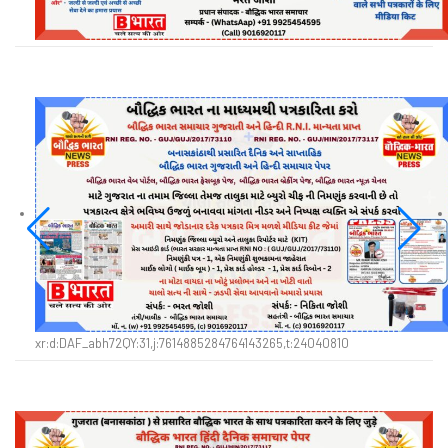
xr:d:DAF_abh72QY:31,j:7614885284764143265,t:24040810