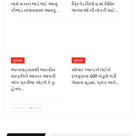
નામે મકાન ભાડે લઈ આખું
બ્રિગેડ ચિલોડા માં વિવિધ
કૌભાંડ ચલાવવામાં આવતું…
જગ્યાઓ ની નોકરી માટે…
गुजरात
गुजरात
ભરતનાટ્યમથી ભારતીય
સોલાર પ્લાન્ટને લઈને
સંસ્કૃતિને આકાર આપતી
દલપુરાના 400 ખેડૂતો લડી
એક પ્રતીભા એટલે કે‌ કુ.
લેવાના મૂડમાં, પ્રાંત અને…
હેતલ…
PREV
NEXT