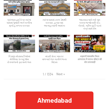
ધ્રાંગધ્રા હાઈવે પર તારંગા
તારંગા ધામમાં ડબલ ડેથથી
જાટાવાડા પાસે નવો પૂલ
ધામમાં પૂજારી અને પત્નીના
ચકચાર, હત્યા બાદ
બનતા જ જોખમી! રોડ
મૃતદેહ મળતા ચકચાર
આત્મહત્યાની આશંકા
બેસ્યો, ગ્રીલ છૂટી પડતાં
તંત્ર સામે રોષ
કિડાણા સોસાયટીઓમાં
માંડવી પોસ્ટ માસ્તર
बड़वानी शासकीय जिला
મેલેરિયા-ડેન્ગ્યુ જેવા
વાલબાઈબેન ગઢવીને ભવ્ય
अस्पताल में पदस्थ डॉक्टर की
રોગચાળાનો ફાટવાનો ભય
વિદાય
घोर लापरवाही
Next
»
1
/
1334
Ahmedabad