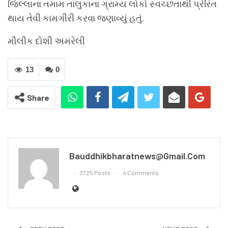
જિલ્લાના તમામ તાલુકાના ગ્રામ્ય લોકો સ્વચ્છતાથી પ્રેરિત
થાય તેવી કામગીરી કરવા જણાવ્યું હતું.
મૌલીક દોશી અમરેલી
13
0
Share
Bauddhikbharatnews@gmail.com
3725 Posts
4 Comments