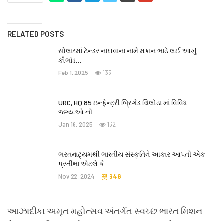
RELATED POSTS
સોલારમાં ટેન્ડર નાખવાના નામે મકાન ભાડે લઈ આખું
કૌભાંડ…
Feb 1, 2025
133
URC, HQ 85 ઇન્ફેન્ટ્રી બ્રિગેડ ચિલોડા માં વિવિધ
જગ્યાઓ ની…
Jan 16, 2025
162
ભરતનાટ્યમથી ભારતીય સંસ્કૃતિને આકાર આપતી એક
પ્રતીભા એટલે કે‌…
Nov 22, 2024
646
આઝાદીકા અમૃત મહોત્સવ અંતર્ગત સ્વચ્છ ભારત મિશન