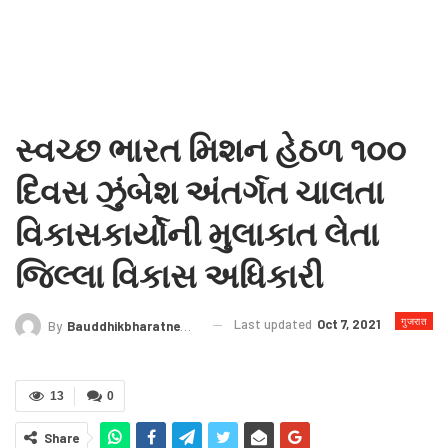
સ્વચ્છ ભારત મિશન હેઠળ ૧૦૦
દિવસ ઝુંબેશ અંતર્ગત ચાલતા
વિકાસકાર્યોની મુલાકાત લેતા
જિલ્લા વિકાસ અધિકારી
गुजरात
Last updated
Oct 7, 2021
By
Bauddhikbharatnews@gmail.com
13
0
Share