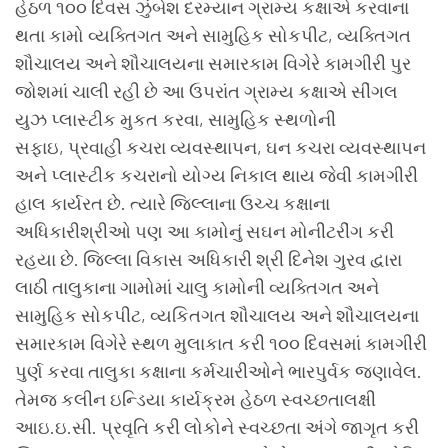
હેઠળ ૧૦૦ દિવસ ઝુંબેશ દરમ્યાન ગ્રામ્ય કક્ષાએ કરવાના
થતા કામો વ્યક્તિગત અને સામુહિક સોકપીટ, વ્યક્તિગત
શૌચાલય અને શૌચાલયના સમારકામ વિગેરે કામગીરી પુર
જોશમાં ચાલી રહી છે આ ઉ૫રાંત ગ્રામ્ય કક્ષાએ સીંગલ
યુઝ પ્લાસ્ટીક મુકત કરવા, સામુહિક સ્થળોની
સફાઇ, પ્રવાહી કચરા વ્યવસ્થા૫ન, ઘન કચરા વ્યવસ્થા૫ન
અને પ્લાસ્ટીક કચરાનો યોગ્ય નિકાલ થાય જેવી કામગીરી
હાલ કાર્યરત છે. ત્યારે જિલ્લાના ઉચ્ચ કક્ષાના
અધિકારીશ્રીઓ ૫ણ આ કામોનું સઘન મોનીટરીંગ કરી
રહયા છે. જિલ્લા વિકાસ અધિકારી શ્રી દિનેશ ગુરવ દ્વારા
લાઠી તાલુકાના ગામોમાં ચાલુ કામોની વ્યક્તિગત અને
સામુહિક સોકપીટ, વ્યકિતગત શૌચાલય અને શૌચાલયના
સમારકામ વિગેરે સ્થળ મુલાકાત કરી ૧૦૦ દિવસમાં કામગીરી
પુર્ણ કરવા તાલુકા કક્ષાના કર્મચારીઓને ભારપુર્વક જણાવેલ.
તેમજ કલીન ઇન્ડિયા કાર્યક્રમ હેઠળ સ્વચ્છતાલક્ષી
આઇ.ઇ.સી. પ્રવૃતિ કરી લોકોને સ્વચ્છતા અંગે જાગૃત કરી