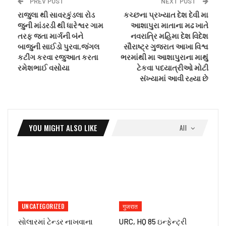
PREV POST
NEXT POST
રાજુલા થી સાવરકુંડલા રોડ
કચ્છના પ્રખ્યાત દેશ દેવી મા
જુની માંડરડી થી ધારેશ્વર ગામ
આશાપુરા માતાના મઢ ખાતે
તરફ જતા માર્ગની બંને
નવરાત્રિ મહિમા દેશ વિદેશ
બાજુની સાઈડો પુરવા,જંગલ
સૌરાષ્ટ્ર ગુજરાત આખા વિશ્વ
કટીંગ કરવા રજુઆત કરતા
ભરમાંથી મા આશાપુરાના માથું
રમેશભાઈ વસોયા
ટેકવા પદયાત્રીઓ મોટી
સંખ્યામાં આવી રહ્યા છે
YOU MIGHT ALSO LIKE
All
UNCATEGORIZED
गुजरात
સોલારમાં ટેન્ડર નાખવાના
URC, HQ 85 ઇન્ફેન્ટ્રી