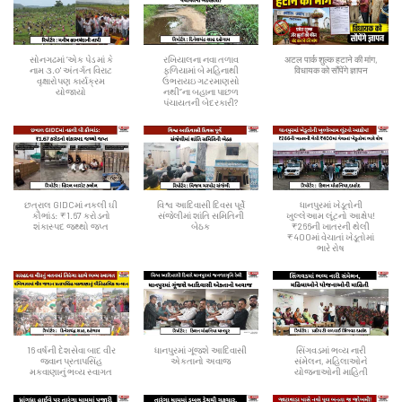
સોનગઢમાં ‘એક પેડ માં કે
રખિયાલના નવા તળાવ
अटल पार्क शुल्क हटाने की मांग,
નામ ૩.૦' અંતર્ગત વિરાટ
ફળિયામાં બે મહિનાથી
विधायक को सौंपेंगे ज्ञापन
વૃક્ષારોપણ કાર્યક્રમ
ઉભરાયઇ ગટરમાણસો
યોજાયો
નથી”ના બહાના પાછળ
પંચાયતની બેદરકારી?
છત્રાલ GIDCમાં નકલી ઘી
વિશ્વ આદિવાસી દિવસ પૂર્વે
ધાનપુરમાં ખેડૂતોની
કૌભાંડ: ₹1.67 કરોડનો
સંજેલીમાં શાંતિ સમિતિની
ખુલ્લેઆમ લૂંટનો આક્ષેપ!
શંકાસ્પદ જથ્થો જપ્ત
બેઠક
₹266ની ખાતરની થેલી
₹400માં વેચાતાં ખેડૂતોમાં
ભારે રોષ
16 વર્ષની દેશસેવા બાદ વીર
ધાનપુરમાં ગૂંજશે આદિવાસી
સિંગવડમાં ભવ્ય નારી
જવાન પ્રતાપસિંહ
એકતાનો અવાજ
સંમેલન, મહિલાઓને
મકવાણાનું ભવ્ય સ્વાગત
યોજનાઓની માહિતી