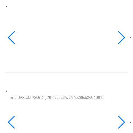
xr:d:DAF_abh72QY:31,j:7614885284764143265,t:24040810