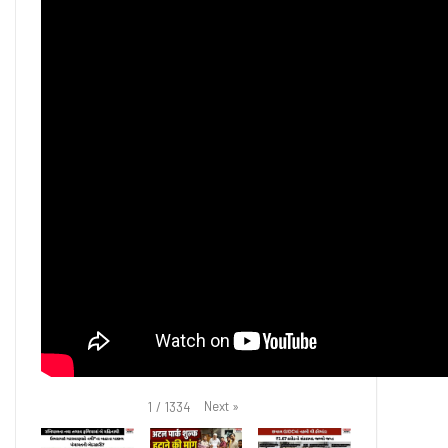
Next
»
1
/
1334