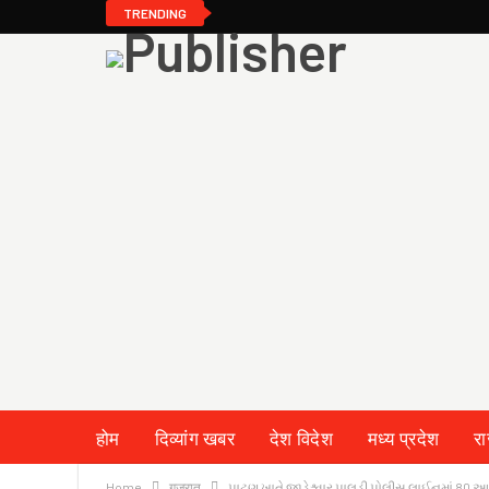
TRENDING
होम
दिव्यांग खबर
देश विदेश
मध्य प्रदेश
र
Home
गुजरात
પાટણ ખાતે જાડેશ્વાર પાલડી પોલીસ લાઈનમાં 80 આ