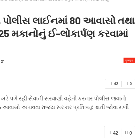
 & CONDITION
ડી પોલીસ લાઈનમાં 80 આવાસો તથા
 મકાનોનું ઈ-લોકાર્પણ કરવામાં
गुजरात
021
42
0
ાત ખડે પગે રહી સેવાની સરવાણી વહેતી કરનાર પોલીસ જવાનો
 આવાસો અપાવવા રાજ્ય સરકાર પ્રતિબદ્ધ થતી જોવા મળી
42
0