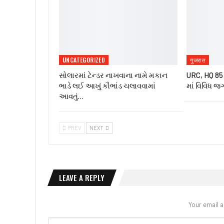
UNCATEGORIZED
गुजरात
સોલારમાં ટેન્ડર નાખવાના નામે મકાન
URC, HQ 85 ઇ
ભાડે લઈ આખું કૌભાંડ ચલાવવામાં
માં વિવિધ જ
આવતું…
PREV
NEXT
LEAVE A REPLY
Your email a