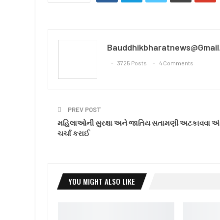
Bauddhikbharatnews@gmail
3725 Posts
4 Comments
PREV POST
મહિલાઓની સુરક્ષા અને જાતિય સતામણી અટકાવવા અં
ચર્ચા કરાઈ
YOU MIGHT ALSO LIKE