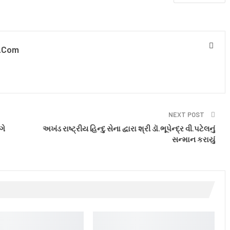
.com
NEXT POST
ગે
અખંડ રાષ્ટ્રીય હિન્દુ સેના દ્વારા શ્રી ડૉ.ભૂપેન્દ્ર વી.પટેલનું
સન્માન કરાયું