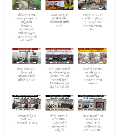
રખિયાલના નવા
अटल पार्क शुल्क
છત્રાલ GIDCમાં
તળાવ ફળિયામાં બે
हटाने की मांग,
નકલી ઘી કૌભાંડ:
મહિનાથી
विधायक को सौंपेंगे
₹1.67 કરોડનો
ઉભરાયઇ
ज्ञापन
શંકાસ્પદ જથ્થો
ગટરમાણસો
જપ્ત
નથી”ના બહાના
પાછળ પંચાયતની
બેદરકારી?
વિશ્વ આદિવાસી
ધાનપુરમાં ખેડૂતોની
16 વર્ષની દેશસેવા
દિવસ પૂર્વે
ખુલ્લેઆમ લૂંટનો
બાદ વીર જવાન
સંજેલીમાં શાંતિ
આક્ષેપ! ₹266ની
પ્રતાપસિંહ
સમિતિની બેઠક
ખાતરની થેલી
મકવાણાનું ભવ્ય
₹400માં વેચાતાં
સ્વાગત
ખેડૂતોમાં ભારે રોષ
ધાનપુરમાં ગૂંજશે
સિંગવડમાં ભવ્ય
ધ્રાંગધ્રા હાઈવે પર
આદિવાસી
નારી સંમેલન,
તારંગા ધામમાં
એકતાનો અવાજ
મહિલાઓને
પૂજારી અને
યોજનાઓની
પત્નીના મૃતદેહ
માહિતી
મળતા ચકચાર