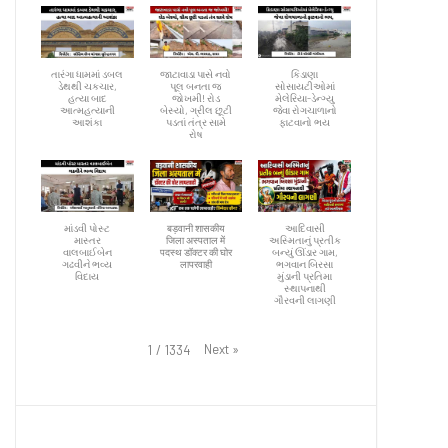
તારંગા ધામમાં ડબલ
જાટાવાડા પાસે નવો
કિડાણા
ડેથથી ચકચાર,
પૂલ બનતા જ
સોસાયટીઓમાં
હત્યા બાદ
જોખમી! રોડ
મેલેરિયા-ડેન્ગ્યુ
આત્મહત્યાની
બેસ્યો, ગ્રીલ છૂટી
જેવા રોગચાળાનો
આશંકા
પડતાં તંત્ર સામે
ફાટવાનો ભય
રોષ
માંડવી પોસ્ટ
बड़वानी शासकीय
આદિવાસી
માસ્તર
जिला अस्पताल में
અસ્મિતાનું પ્રતીક
વાલબાઈબેન
पदस्थ डॉक्टर की घोर
બન્યું ઊંડાર ગામ,
ગઢવીને ભવ્ય
लापरवाही
ભગવાન બિરસા
વિદાય
મુંડાની પ્રતિમા
સ્થાપનાથી
ગૌરવની લાગણી
Next
»
1
/
1334