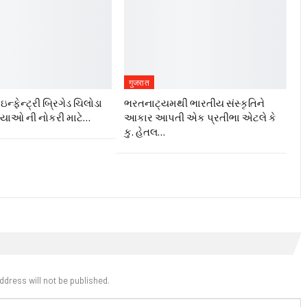
गुजरात
ન્ફેન્ટ્રી બ્રિગેડ ચિલોડા
ભરતનાટ્યમથી ભારતીય સંસ્કૃતિને
ગ્યાઓ ની નોકરી માટે…
આકાર આપતી એક પ્રતીભા એટલે કે‌
કુ. હેતલ…
ddress will not be published.