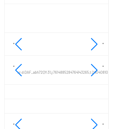
xr:d:DAF_abh72QY:31,j:7614885284764143265,t:24040810