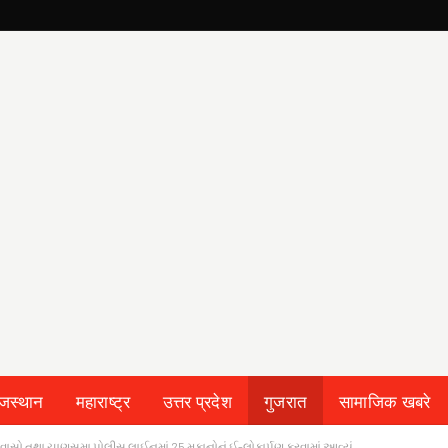
ाजस्थान
महाराष्ट्र
उत्तर प्रदेश
गुजरात
सामाजिक खबरे
વાસો તથા ચાણસમા પોલીસ લાઈનમાં 25 મકાનોનું ઈ-લોકાર્પણ કરવામાં આવ્યું.