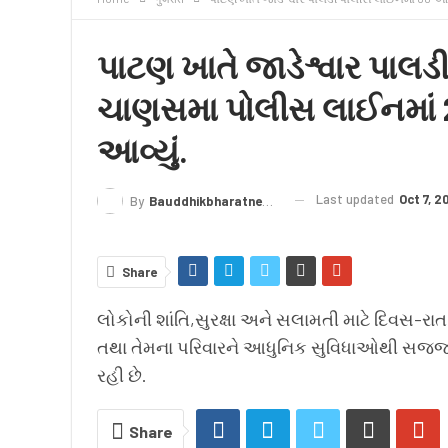
क्राइम
लेख/काव्य
शिक्षा
LIVE TV
TERMS
પાટણ ખાતે જાડેશ્વાર પાલ
ચાણસમા પોલીસ લાઈનમાં 25
આવ્યું.
Last updated
Oct 7, 2
By
Bauddhikbharatnews@gmail.com
Share
લોકોની શાંતિ,સુરક્ષા અને સલામતી માટે દિવસ-ર
તથા તેમના પરિવારને આધુનિક સુવિધાઓથી સજ્જ
રહી છે.
Share