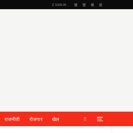
SIGN IN
राजनीती
रोजगार
खेल