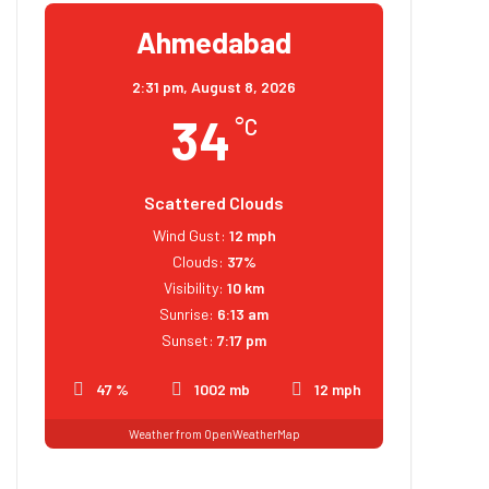
Ahmedabad
2:31 pm,
August 8, 2026
34
°C
Scattered Clouds
Wind Gust:
12 mph
Clouds:
37%
Visibility:
10 km
Sunrise:
6:13 am
Sunset:
7:17 pm
47 %
1002 mb
12 mph
Weather from OpenWeatherMap